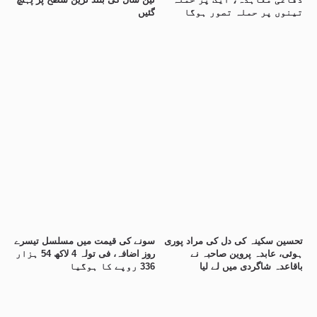
تینوں پر حملہ تصور ہوگا
گئیں
تحسین سکینہ کی دل کی مراد پوری
سونے کی قیمت میں مسلسل تیسرے
ہوئی، عابدہ پروین صاحبہ نے
روز اضافہ، فی تولہ 4 لاکھ 54 ہزار
باقاعدہ شاگردی میں لے لیا
336 روپے کا ہوگیا