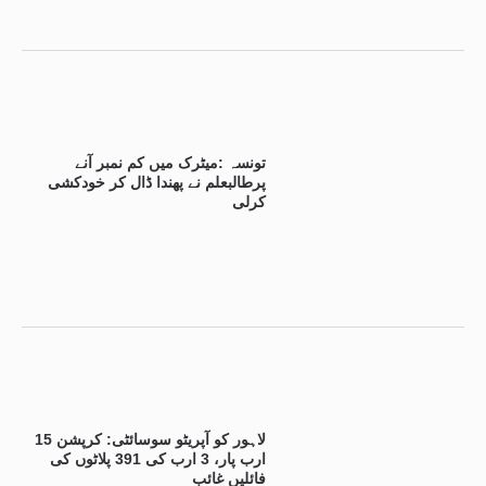
تونسہ :میٹرک میں کم نمبر آنے
پرطالبعلم نے پھندا ڈال کر خودکشی
کرلی
لاہور کو آپریٹو سوسائٹی: کرپشن 15
ارب پار، 3 ارب کی 391 پلاٹوں کی
فائلیں غائب