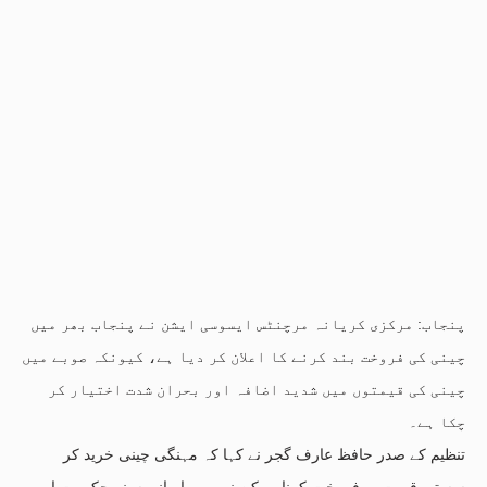
پنجاب: مرکزی کریانہ مرچنٹس ایسوسی ایشن نے پنجاب بھر میں
چینی کی فروخت بند کرنے کا اعلان کر دیا ہے، کیونکہ صوبے میں
چینی کی قیمتوں میں شدید اضافہ اور بحران شدت اختیار کر
چکا ہے۔
تنظیم کے صدر حافظ عارف گجر نے کہا کہ مہنگی چینی خرید کر
سستی قیمت پر فروخت کرنا ممکن نہیں رہا۔ انہوں نے حکومت اور