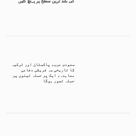
کی بلند ترین سطح پر پہنچ گئیں
سعودی عرب، پاکستان اور ترکیہ
کا تاریخی سہ فریقی دفاعی
معاہدہ، ایک پر حملہ تینوں پر
حملہ تصور ہوگا