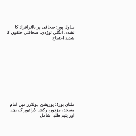
بہاول پور: صحافی پر بااثرافراد کا
تشدد، انگلی توڑدی، صحافتی حلقوں کا
شدید احتجاج
ملتان بورڈ: پوزیشن ہولڈرز میں امام
مسجد، مزدور، رکشہ ڈرائیور کے بچے
اور یتیم طلبہ شامل