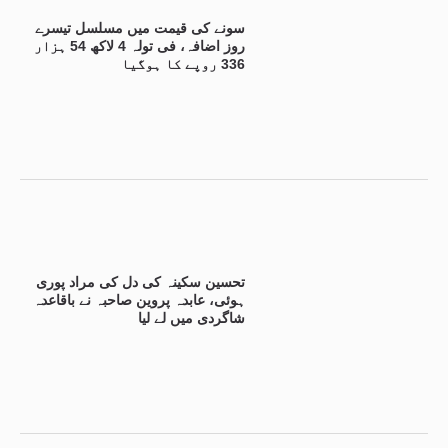
سونے کی قیمت میں مسلسل تیسرے
روز اضافہ، فی تولہ 4 لاکھ 54 ہزار
336 روپے کا ہوگیا
تحسین سکینہ کی دل کی مراد پوری
ہوئی، عابدہ پروین صاحبہ نے باقاعدہ
شاگردی میں لے لیا