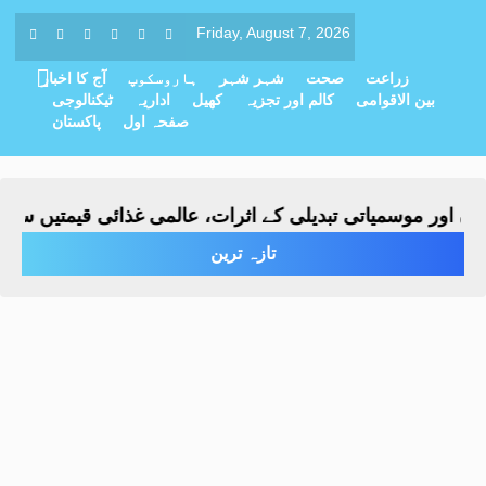
Friday, August 7, 2026
زراعت
صحت
شہر شہر
ہاروسکوپ
آج کا اخبار
بین الاقوامی
کالم اور تجزیہ
کھیل
اداریہ
ٹیکنالوجی
صفحہ اول
پاکستان
ور موسمیاتی تبدیلی کے اثرات، عالمی غذائی قیمتیں ساڑھے ت
تازہ ترین