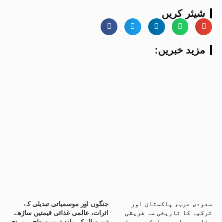
شیئر کریں
:مزید خبریں
سعودی عرب، پاکستان اور
جنگوں اور موسمیاتی تبدیلی کے
ترکیہ کا تاریخی سہ فریقی
اثرات، عالمی غذائی قیمتیں ساڑھے
دفاعی معاہدہ، ایک پر حملہ
تین سال کی بلند ترین سطح پر پہنچ