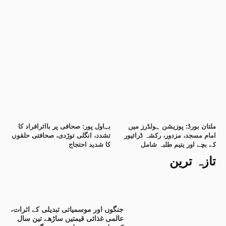
ملتان بورڈ: پوزیشن ہولڈرز میں
بہاول پور: صحافی پر بااثرافراد کا
امام مسجد، مزدور، رکشہ ڈرائیور
تشدد، انگلی توڑدی، صحافتی حلقوں
کے بچے اور یتیم طلبہ شامل
کا شدید احتجاج
تازہ ترین
جنگوں اور موسمیاتی تبدیلی کے اثرات،
عالمی غذائی قیمتیں ساڑھے تین سال