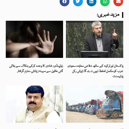
:مزید خبریں
پاکستان اور ترکیہ کے ساتھ دفاعی معاہدہ سعودی
راولپنڈی: شادی کا وعدہ کرکے بنکاک سے بلائی
عرب کو مکمل تحفظ نہیں دے گا: ایرانی رکن
گئی خاتون سے مبینہ زیادتی، ملزم گرفتار
پارلیمنٹ