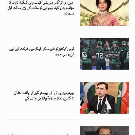
جین زی کو ’گٹر جنریشن‘ کہنے والی کنگنا رناوت کا
مؤقف بدل گیا، نوجوانوں کو ملک کی بڑی طاقت قرار
دے دیا
قومی کرکٹرز کو غیر ملکی لیگز میں شرکت کے لیے
این او سی جاری
چیئرمین پی ٹی آئی بیرسٹر گوہر کی والدہ انتقال
کرگئیں، نماز جنازہ آج ادا کی جائے گی