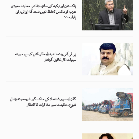
پاکستان اور ترکیہ کے ساتھ دفاعی معاہدہ سعودی
عرب کو مکمل تحفظ نہیں دے گا: ایرانی رکن
پارلیمنٹ
پی ٹی آئی رہنما عبداللہ طاہر قتل کیس، مبینہ
سہولت کار خاتون گرفتار
گڈز ٹرانسپورٹ اتحاد کی ملک گیر غیرمعینہ ہڑتال
شروع، حکومت سے مذاکرات کا انتظار