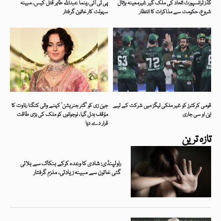
گڈز ٹرانسپورٹ اتحاد کی ملک گیر غیرمعینہ ہڑتال
پی ٹی آئی رہنما عبداللہ طاہر قتل کیس، مبینہ
شروع، حکومت سے مذاکرات کا انتظار
سہولت کار خاتون گرفتار
قومی کرکٹرز کو غیر ملکی لیگز میں شرکت کے لیے
جین زی کو ’گٹر جنریشن‘ کہنے والی کنگنا رناوت کا
این او سی جاری
مؤقف بدل گیا، نوجوانوں کو ملک کی بڑی طاقت
قرار دے دیا
تازہ ترین
راولپنڈی: شادی کا وعدہ کرکے بنکاک سے بلائی
گئی خاتون سے مبینہ زیادتی، ملزم گرفتار