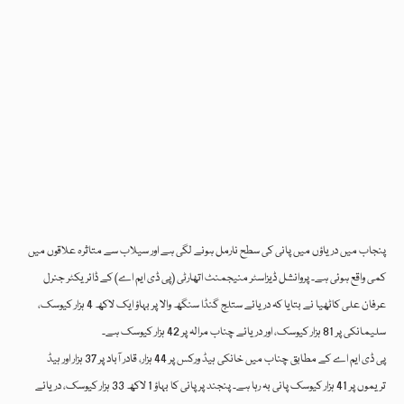
پنجاب میں دریاؤں میں پانی کی سطح نارمل ہونے لگی ہے اور سیلاب سے متاثرہ علاقوں میں
کمی واقع ہوئی ہے۔ پروانشل ڈیزاسٹر منیجمنٹ اتھارٹی (پی ڈی ایم اے) کے ڈائریکٹر جنرل
عرفان علی کاٹھیا نے بتایا کہ دریائے ستلج گنڈا سنگھ والا پر بہاؤ ایک لاکھ 4 ہزار کیوسک،
سلیمانکی پر 81 ہزار کیوسک، اور دریائے چناب مرالہ پر 42 ہزار کیوسک ہے۔
پی ڈی ایم اے کے مطابق چناب میں خانکی ہیڈ ورکس پر 44 ہزار، قادر آباد پر 37 ہزار اور ہیڈ
تریموں پر 41 ہزار کیوسک پانی بہ رہا ہے۔ پنجند پر پانی کا بہاؤ 1 لاکھ 33 ہزار کیوسک، دریائے