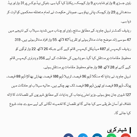
راوی جسڑ پر 8 ہزار اور شاہدرہ پر 9 ہزار کیوسک ریکارڈ کیا گیا ہے۔ بلوکی ہیڈ ورکس پر 31 ہزار اور ہیڈ
سدھنائی پر 29 ہزار کیوسک پانی بہاؤ ہے۔ صوبائی حکومت نے تمام متعلقہ محکموں کو الرٹ کر
دیا ہے۔
ریلیف کمشنر نبیل جاوید کے مطابق ستلج، راوی اور چناب میں شدید سیلاب کے نتیجے میں
47 سو سے زائد موضع جات متاثر ہوئے اور تقریباً 47 لاکھ 55 ہزار افراد متاثر ہوئے ہیں۔ 319
ریلیف کیمپس اور 407 میڈیکل کیمپس قائم کیے گئے جبکہ 26 لاکھ 22 ہزار لوگوں کو
محفوظ مقامات پر منتقل کیا گیا۔ مویشیوں کی حفاظت کے لیے 356 ویٹرنری کیمپس قائم
کیے گئے اور 20 لاکھ 90 ہزار جانور محفوظ مقامات پر منتقل ہوئے۔
نبیل جاوید نے بتایا کہ منگلا ڈیم 96 فیصد، تربیلا ڈیم 100 فیصد، بھارتی بھاکڑا ڈیم 88 فیصد،
پونگ ڈیم 99 فیصد اور تھین ڈیم 90 فیصد تک بھر چکے ہیں۔ حالیہ سیلاب اور حادثات میں
127 شہری جان بحق ہوئے۔ وزیر اعلیٰ پنجاب کی ہدایات کے مطابق شہریوں کے نقصانات کا ازالہ
شفاف اور آسان طریقے سے کیا جائے گا اور نقصان کا تخمینہ لگانے کے لیے سروے جلد شروع
کیا جائے گا۔
شیئر کریں