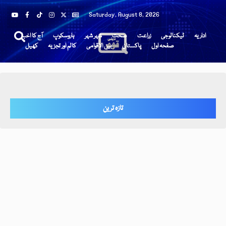
Saturday, August 8, 2026
اداریہ
ٹیکنالوجی
زراعت
صحت
شہر شہر
ہاروسکوپ
آج کا اخبار
صفحہ اول
پاکستان
بین الاقوامی
کالم اور تجزیہ
کھیل
تازہ ترین