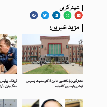
شیئر کریں
:مزید خبریں
نشترکے وارڈ 05 میں خاتون ڈاکٹر سمیت ایسوسی
ٹریفک پولیس اہ
ایٹ پروفیسروں کا قبضہ
سنگ باری ،ڈرا