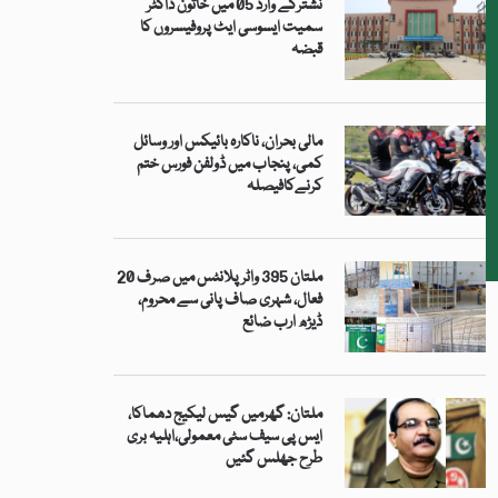
نشترکے وارڈ 05 میں خاتون ڈاکٹر
سمیت ایسوسی ایٹ پروفیسروں کا
قبضہ
مالی بحران، ناکارہ بائیکس اور وسائل
کمی، پنجاب میں ڈولفن فورس ختم
کرنےکافیصلہ
ملتان 395 واٹر پلانٹس میں صرف 20
فعال، شہری صاف پانی سے محروم،
ڈیڑھ ارب ضائع
ملتان: گھرمیں گیس لیکیج دھماکا،
ایس پی سیف سٹی معمولی،اہلیہ بری
طرح جھلس گئیں