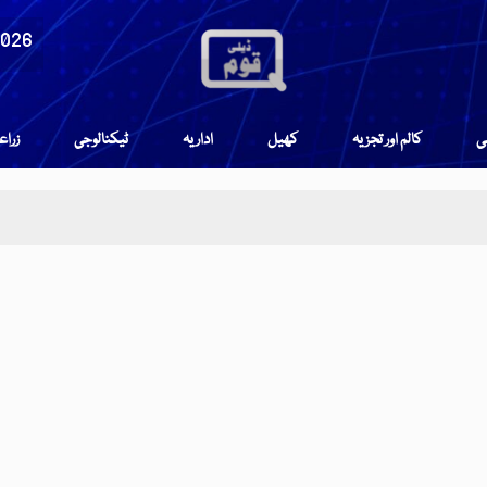
2026
می
کالم اور تجزیہ
کھیل
اداریہ
ٹیکنالوجی
زرا