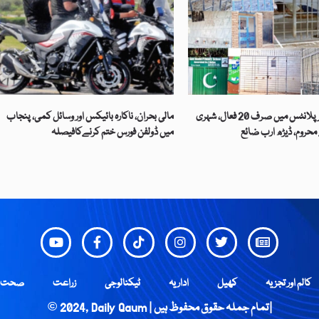
ملتان 395 واٹر پلانٹس میں صرف 20 فعال، شہری
مالی بحران، ناکارہ بائیکس اور وسائل کمی، پنجاب
حروم، ڈیڑھ ارب ضائع
میں ڈولفن فورس ختم کرنےکافیصلہ
کالم اور تجزیہ
کھیل
اداریہ
ٹیکنالوجی
زراعت
صحت
© 2024, Daily Qaum | تمام جملہ حقوق محفوظ ہیں |