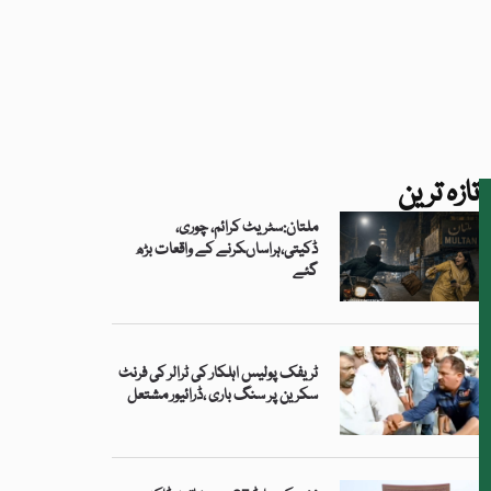
تازہ ترین
ملتان:سٹریٹ کرائم، چوری،
ڈکیتی،ہراساںکرنے کے واقعات بڑھ
گئے
ٹریفک پولیس اہلکار کی ٹرالر کی فرنٹ
سکرین پر سنگ باری ،ڈرائیور مشتعل