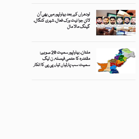
لودھراں کے بعد بہاولپور میں بھی آن
لائن جوا نیٹ ورک فعال، شہری کنگال،
گینگ مالا مال
ملتان، بہاولپور سمیت 20 صوبے:
مقتدرہ کا حتمی فیصلہ، ن لیگ
سمیت سب پارٹیاں تیار، پی پی کا انکار