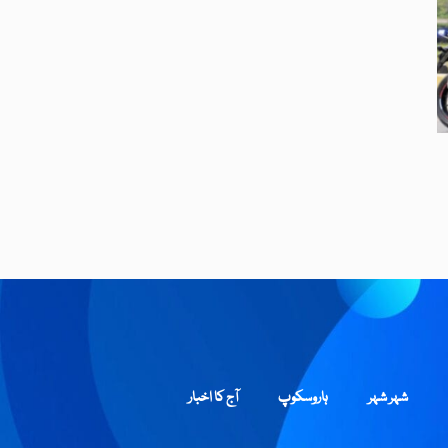
شہر شہر
ہاروسکوپ
آج کا اخبار