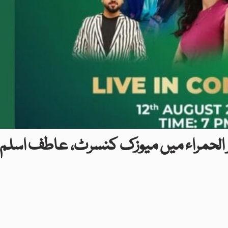
 الحمراء میں میوزک کنسرٹ، عاطف اسلم