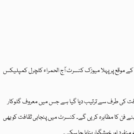
ے موقع پر پہلا میوزک کنسرٹ آج الحمراء کلچرل کمپلیکس
قافت کی طرف سے ترتیب دیا گیا ہے جس میں معروف گلوکار
نے فن کا مظاہرہ کریں گے۔ کنسرٹ میں پنجابی ثقافت کو بھی
منفرد اور خوشگوار بنایا جا سکے۔