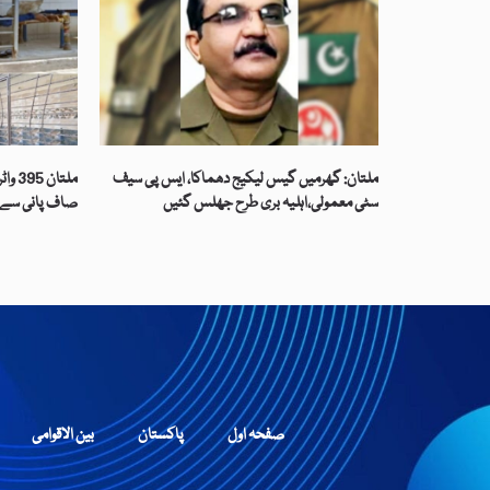
ملتان: گھرمیں گیس لیکیج دھماکا، ایس پی سیف
سٹی معمولی،اہلیہ بری طرح جھلس گئیں
صاف پانی سے م
صفحہ اول
پاکستان
بین الاقوامی