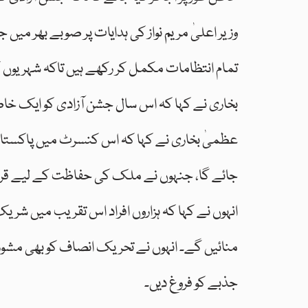
وزیر اعلیٰ مریم نواز کی ہدایات پر صوبے بھر میں
تمام انتظامات مکمل کر رکھے ہیں تاکہ شہریوں ک
بخاری نے کہا کہ اس سال جشن آزادی کو ایک خاص اند
عظمیٰ بخاری نے کہا کہ اس کنسرٹ میں پاکستان 
جائے گا، جنہوں نے ملک کی حفاظت کے لیے قربا
انہوں نے کہا کہ ہزاروں افراد اس تقریب میں شر
منائیں گے۔ انہوں نے تحریک انصاف کو بھی مشورہ
جذبے کو فروغ دیں۔