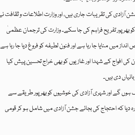
 جشن آزادی کی تقریبات جاری ہیں، اور وزارت اطلاعات و ثقافت نے
و بھرپور تفریح فراہم کی جا سکے۔ وزارت کی ترجمان عظمیٰ
از میں منایا جا رہا ہے اور فنون لطیفہ کو فروغ دیا جا رہا ہے۔
کی افواج کے شہدا اور غازیوں کو بھی خراج تحسین پیش کیا
نیاں دی ہیں۔
یک ہوں گے اور شہری آزادی کی خوشیوں کو بھرپور طریقے سے
 دیا کہ احتجاج کی بجائے جشن آزادی میں شامل ہو کر قومی