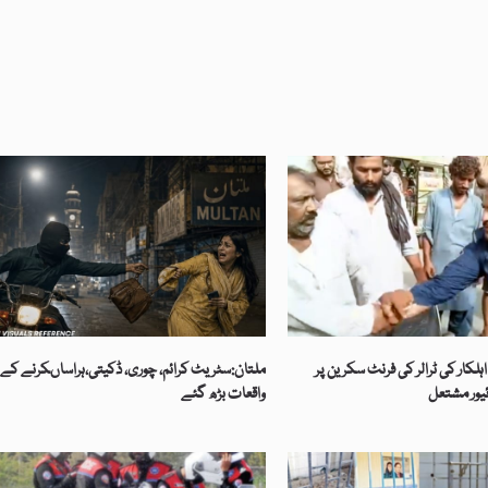
لکار کی ٹرالر کی فرنٹ سکرین پر
ملتان:سٹریٹ کرائم، چوری، ڈکیتی،ہراساںکرنے کے
ئیور مشتعل
واقعات بڑھ گئے