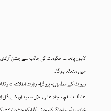
لاہور: پنجاب حکومت کی جانب سے جشن آزادی ک
میں منعقد ہوگا۔
رپورٹ کے مطابق یہ پروگرام وزارت اطلاعات و ث
عاطف اسلم، سجاد علی، بلال سعید اور شے گل اپ
خاص طور پر اجاگر کیا جائے گا تاکہ جشن آزادی کو 