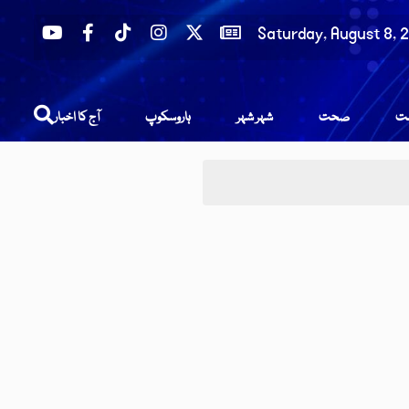
Saturday, August 8, 
عت
صحت
شہر شہر
ہاروسکوپ
آج کا اخبار