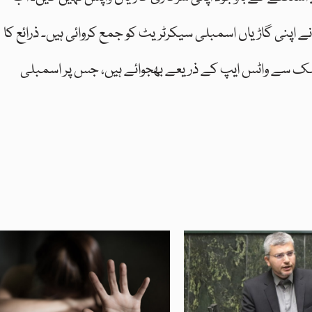
اپنی گاڑیاں اسمبلی سیکرٹریٹ کو جمع کروائی ہیں۔ ذرائع کا
 ملک سے واٹس ایپ کے ذریعے بھجوائے ہیں، جس پر اسمبلی