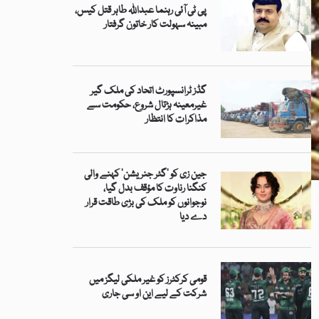
پی ٹی آئی رہنما عبداللہ طاہر قتل کیس،
مبینہ سہولت کار خاتون گرفتار
گڈز ٹرانسپورٹ اتحاد کی ملک گیر
غیرمعینہ ہڑتال شروع، حکومت سے
مذاکرات کا انتظار
جین زی کو ’گٹر جنریشن‘ کہنے والی
کنگنا رناوت کا مؤقف بدل گیا،
نوجوانوں کو ملک کی بڑی طاقت قرار
دے دیا
قومی کرکٹرز کو غیر ملکی لیگز میں
شرکت کے لیے این او سی جاری