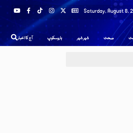
Saturday, August 8, 
عت
صحت
شہر شہر
ہاروسکوپ
آج کا اخبار