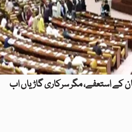
ن کے استعفے، مگر سرکاری گاڑیاں اب