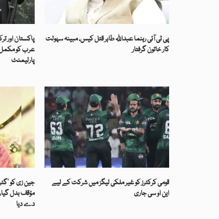
پی ٹی آئی رہنما عبداللہ طاہر قتل کیس، مبینہ سہولت
پاکستان اور تر
کار خاتون گرفتار
عرب کو مکمل ت
پارلیمنٹ
قومی کرکٹرز کو غیر ملکی لیگز میں شرکت کے لیے
جین زی کو ’گٹر
این او سی جاری
مؤقف بدل گیا، 
دے دیا