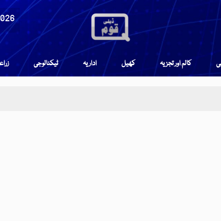
2026
می
کالم اور تجزیہ
کھیل
اداریہ
ٹیکنالوجی
زرا