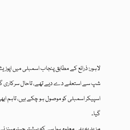
لاہور: ذرائع کے مطابق پنجاب اسمبلی میں اپوزی
شپ سے استعفے دے دیے تھے، تاحال سرکاری گاڑیو
اسپیکر اسمبلی کو موصول ہو چکے ہیں، تاہم ابھی 
گیا۔
مزید یہ بھی معلوم ہوا ہے کہ بیشتر چیئرمینز نے