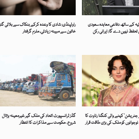
کیہ کے ساتھ دفاعی معاہدہ سعودی
راولپنڈی: شادی کا وعدہ کرکے بنکاک سے بلائی گئ
حفظ نہیں دے گا: ایرانی رکن
خاتون سے مبینہ زیادتی، ملزم گرفتار
 جنریشن‘ کہنے والی کنگنا رناوت کا
گڈز ٹرانسپورٹ اتحاد کی ملک گیر غیرمعینہ ہڑتال
نوجوانوں کو ملک کی بڑی طاقت قرار
شروع، حکومت سے مذاکرات کا انتظار