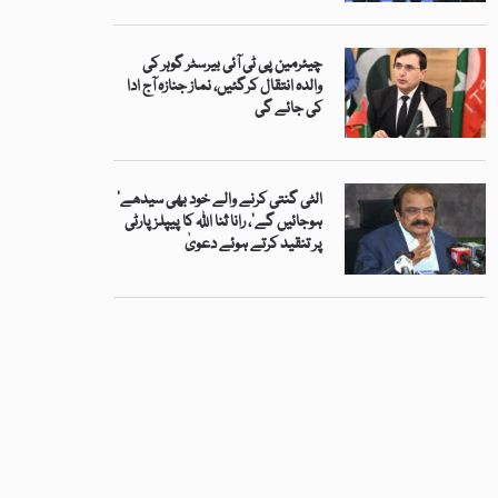
چیئرمین پی ٹی آئی بیرسٹر گوہر کی
والدہ انتقال کرگئیں، نماز جنازہ آج ادا
کی جائے گی
’الٹی گنتی کرنے والے خود بھی سیدھے
ہوجائیں گے‘، رانا ثنا اللہ کا پیپلز پارٹی
پر تنقید کرتے ہوئے دعویٰ