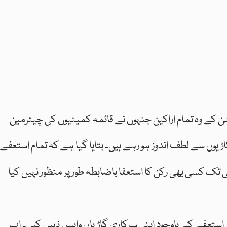
شن کے وہ تمام اراکین جنہوں نے قائمہ کمیٹیوں کی چیئرمین
ں سے لطف اندوز ہو رہے ہیں۔ بتایا گیا ہے کہ تمام استعفے
تک کسی بھی رکن کا استعفا باضابطہ طور پر منظور نہیں کیا
 استعفے کے باوجود اپنی سرکاری گاڑیاں واپس نہیں کیں۔ اب