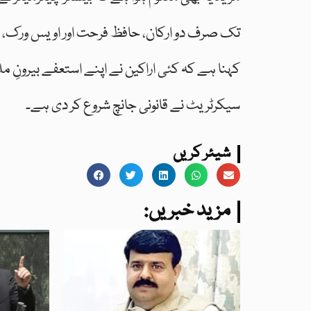
تک صرف دو ارکان، حافظ فرحت اور اویس ورک، نے 
کہنا ہے کہ کئی اراکین نے اپنے استعفے بیرونِ
سیکرٹریٹ نے قانونی جانچ شروع کر دی ہے۔
شیئر کریں
:مزید خبریں