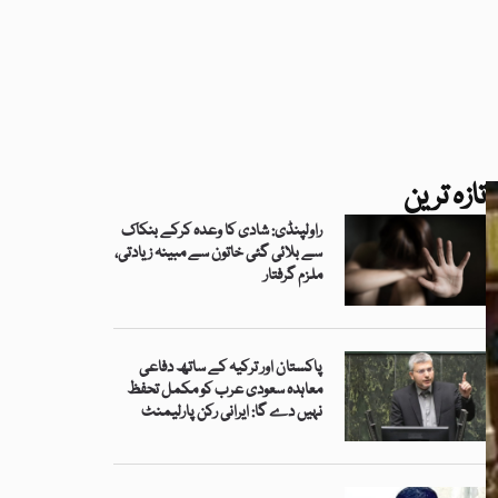
تازہ ترین
راولپنڈی: شادی کا وعدہ کرکے بنکاک
سے بلائی گئی خاتون سے مبینہ زیادتی،
ملزم گرفتار
پاکستان اور ترکیہ کے ساتھ دفاعی
معاہدہ سعودی عرب کو مکمل تحفظ
نہیں دے گا: ایرانی رکن پارلیمنٹ