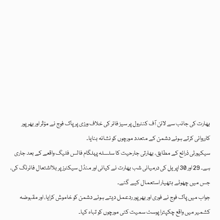
بھارت کی جانب سے لائن آف کنٹرول پر سیز فائر کی خلاف ورزی پر پاک فوج نے مؤثر اور بھرپور
کارروائی کرتے ہوئے دشمن کے متعدد مورچوں کو نشانہ بنایا۔
سیکیورٹی ذرائع کے مطابق، بھارتی جارحیت کا سلسلہ پہلگام فالس فلیگ واقعے کے بعد جاری
ہے۔ 29 اور 30 اپریل کی درمیانی شب بھارت نے کیانی اور منڈل سیکٹرز پر بلااشتعال فائرنگ کی،
جس میں چھوٹے ہتھیار استعمال کیے گئے۔
جواب میں پاک فوج نے فوری اور بھرپور ردعمل دیتے ہوئے دشمن کو خاموش کرایا، اور مقبوضہ
کشمیر میں واقع چکپترا پوسٹ سمیت کئی مورچوں کو تباہ کیا۔