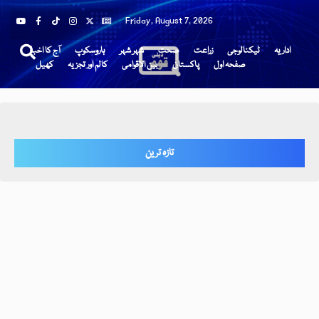
Friday, August 7, 2026
اداریہ
ٹیکنالوجی
زراعت
صحت
شہر شہر
ہاروسکوپ
آج کا اخبار
صفحہ اول
پاکستان
بین الاقوامی
کالم اور تجزیہ
کھیل
تازہ ترین