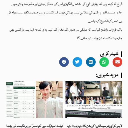
ذرائع کا کہنا ہے کہ بھارتی فوج کی اشتعال انگیزی اس کے جنگی جنون اور مقبوضہ وادی میں
جاری مسلمانوں پر ظلم کی عکاس ہے۔ بھارتی فورسز نے کشمیری سرحدی علاقوں سے عوام کو
بے دخل کرنا شروع کر دیا ہے۔
پاک فوج نے واضح کیا ہے کہ ملکی سرحدوں کے دفاع کے لیے وہ ہر لمحہ تیار ہے اور کسی بھی
جارحیت کا منہ توڑ جواب دیا جائے گا۔
شیئر کریں
:مزید خبریں
لاہور کو آپریٹو سوسائٹی: کرپشن 15 ارب پار، 3 ارب
تونسہ :میٹرک میں کم نمبر آنے پرطالبعلم نے پھندا