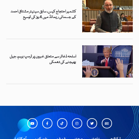
کشمیر احتجاج کیس، سابق سینیٹر مشتاق احمد
کے جسمانی ریمانڈ میں 4 روز کی توسیع
اسلحہ ذخائر سے متعلق خبروں پر ٹرمپ برہم، جیل
بھیجنے کی دھمکی