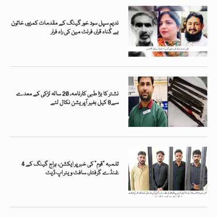
ندیم سپل سود خور گینگ کے مقدمات کمزور، خاتون
بے گناہ قرار، فرنٹ مین کی راہ فرار
نشتر کا بڑا طبی کارنامہ، 20 سالہ لڑکی کے معدے
سے8 کیل بغیر آپریشن نکال لئے
تلمبہ “قوم” کی خبر پر ایکشن، ہراج گینگ کے 4
غنڈے گرفتار، سافٹ ویئر اپ ڈیٹ