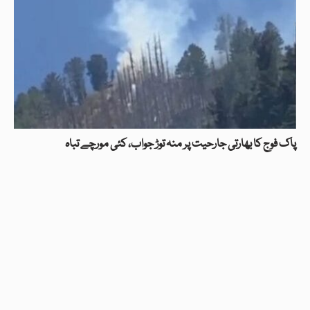
پاک فوج کا بھارتی جارحیت پر منہ توڑ جواب، کئی مورچے تباہ