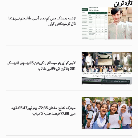
تازہ ترین
تونسہ :میٹرک میں کم نمبر آنے پرطالبعلم نے پھندا
ڈال کر خودکشی کرلی
لاہور کو آپریٹو سوسائٹی: کرپشن 15 ارب پار، 3 ارب کی
391 پلاٹوں کی فائلیں غائب
میٹرک نتائج: ملتان 72.65، بہاولپور 65.47، ڈیرہ
میں 77.86 فیصد طلبہ کامیاب