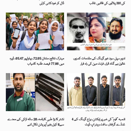
کی 391 پلاٹوں کی فائلیں غائب
ڈال کر خودکشی کرلی
ندیم سپل سود خور گینگ کے مقدمات کمزور،
میٹرک نتائج: ملتان 72.65، بہاولپور 65.47، ڈیرہ
خاتون بے گناہ قرار، فرنٹ مین کی راہ فرار
میں 77.86 فیصد طلبہ کامیاب
تلمبہ “قوم” کی خبر پر ایکشن، ہراج گینگ کے 4
نشتر کا بڑا طبی کارنامہ، 20 سالہ لڑکی کے معدے
غنڈے گرفتار، سافٹ ویئر اپ ڈیٹ
سے8 کیل بغیر آپریشن نکال لئے