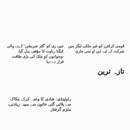
قومی کرکٹرز کو غیر ملکی لیگز میں
جین زی کو ’گٹر جنریشن‘ کہنے والی
شرکت کے لیے این او سی جاری
کنگنا رناوت کا مؤقف بدل گیا،
نوجوانوں کو ملک کی بڑی طاقت
قرار دے دیا
تازہ ترین
راولپنڈی: شادی کا وعدہ کرکے بنکاک
سے بلائی گئی خاتون سے مبینہ زیادتی،
ملزم گرفتار