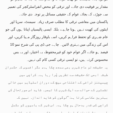
مقدار پر فوقیت دی جائے، اور ترقی کو محض انفراسٹرکچر کی تعمیر
سے جوڑنے کے بجائے عوام کے حقیقی مسائل پر توجہ دی جائے۔
پاکستان میں معاشی ترقی کا مطلب صرف زیادہ سیمنٹ، سریا اور
اینٹوں کی کھپت نہیں ہونا چاہیے، بلکہ ایسی پالیسیاں اپنانا ہوں گی جو
عام شہری کو تحفظ فراہم کریں، اسے باوقار روزگار مہیا کریں، اور
اس کی زندگی میں بہتری لائیں۔ چاہے جی ڈی پی کی شرح نمو 10
فیصد ہو جائے، اگر عوام خود کو غیرمحفوظ، بے اختیار، اور بے بس
محسوس کرتے ہیں، تو ایسی ترقی کسی کام کی نہیں۔
یہ حقیقت تو عام شہری بھی سمجھ چکا ہے، مگر افسوس کہ حکمران
طبقہ ابھی تک حقیقت سے نظریں چُرا رہا ہے۔ کراچی میں
چیمپئنز ٹرافی کے افتتاحی میچ کے دوران اسٹیڈیم میں خالی
نشستوں کے حوالے سے ایک شہری کا تبصرہ شاید اس صورتحال کی
بہترین عکاسی کرتا ہے: “لوگوں کو شاید اندازہ نہیں کہ
کراچی کس قدر بدحال ہو چکا ہے۔ اس شہر کے باسیوں کو مکمل
طور پر نظرانداز کیا جا رہا ہے۔ سڑکوں پر ہر طرف رکاوٹیں،