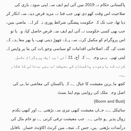
پاکستانی حکام نے 2019 میں آئی ایم ایف سے اپنی سودے بازی کی
صلاحیت اس وقت کھو دی تھی جب فنڈ نے مزید قرض دینے سے انکار کر
دیا تھا، جب تک کہ حکومت پیشگی شرائط پوری نہ کر لے۔ ماضی میں،
جب بھی کسی حکومت نے آئی ایم ایف سے قرض حاصل کیا، وہ یا تو
اس پروگرام کو مکمل کرنے سے پہلے چھوڑ دیتی تھی، یا پھر معاہدے کے
تحت کیے گئے اصلاحاتی اقدامات کو سیاسی وجوہات کی بنا پر واپس لے
لیتی تھی۔ یہی وجہ ہے کہ آج، 21 آئی ایم ایف پروگرام مکمل
کرنے کے باوجود، پاکستان کی معیشت اب بھی بدحالی کا شکار
ہے۔
کچھ ماہرین معیشت کا خیال ہے کہ پاکستان کی معاشی تباہی کی
اصل وجہ ملک کی روایتی بوم اینڈ بسٹ
(Boom and Bust)
سائیکل ہے، جہاں معیشت کبھی تیزی سے بڑھتی ہے اور کبھی یکدم
زوال پذیر ہو جاتی ہے۔ جب معیشت ترقی کرتی ہے تو خام مال کی
درآمدات بڑھتی ہیں، جس کے نتیجے میں کرنٹ اکاؤنٹ خسارہ ناقابل