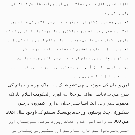
الزامات پر قتل کر دیے جاتے ہیں اور ریاست خاموش تماشائی
بنی رہتی ہے۔
تعلیم، صحت، روزگار اور دیگر بنیادی سہولتوں کی حالت بھی
ابتر ہو چکی ہے۔ ملک میں سینکڑوں یونیورسٹیاں قائم ہونے کے
باوجود کوئی بھی عالمی سطح پر اپنا مقام نہیں بنا سکی، اور
تعلیمی ادارے علم و تحقیق کے بجائے سیاست اور سازشوں کے
مراکز بن چکے ہیں۔ عوام کو بنیادی سہولتیں جیسے پانی،
بجلی، گیس، نکاسیٔ آب، اور صحت کی سہولتیں فراہم کرنے میں
ریاست مسلسل ناکام رہی ہے۔
امن و امان کی صورتحال بھی تشویشناک ہے۔ ملک بھر میں جرائم کی
شرح میں بے تحاشہ اضافہ ہو چکا ہے، اور دارالحکومت اسلام آباد تک
محفوظ نہیں رہا۔ ایک ایسا شہر جہاں ہزاروں کیمروں، درجنوں
سیکیورٹی چیک پوسٹوں اور جدید پولیسنگ سسٹم کے باوجود سال 2024
میں 900 سے زائد اغوا کے واقعات رپورٹ ہوئے۔ بلوچستان اور
خیبرپختونخوا میں جاری بغاوتیں اور سیکیورٹی چیلنجز تو