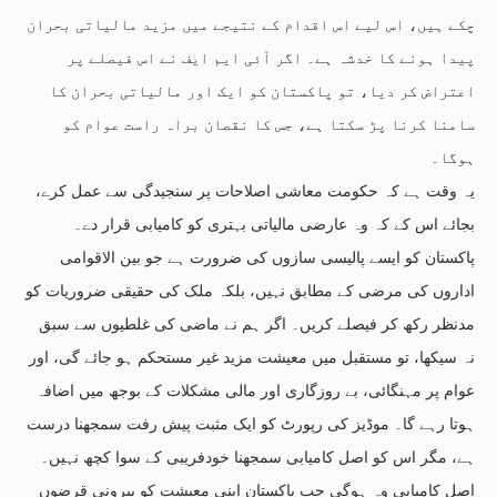
چکے ہیں، اس لیے اس اقدام کے نتیجے میں مزید مالیاتی بحران
پیدا ہونے کا خدشہ ہے۔ اگر آئی ایم ایف نے اس فیصلے پر
اعتراض کر دیا، تو پاکستان کو ایک اور مالیاتی بحران کا
سامنا کرنا پڑ سکتا ہے، جس کا نقصان براہ راست عوام کو
ہوگا۔
یہ وقت ہے کہ حکومت معاشی اصلاحات پر سنجیدگی سے عمل کرے،
بجائے اس کے کہ وہ عارضی مالیاتی بہتری کو کامیابی قرار دے۔
پاکستان کو ایسے پالیسی سازوں کی ضرورت ہے جو بین الاقوامی
اداروں کی مرضی کے مطابق نہیں، بلکہ ملک کی حقیقی ضروریات کو
مدنظر رکھ کر فیصلے کریں۔ اگر ہم نے ماضی کی غلطیوں سے سبق
نہ سیکھا، تو مستقبل میں معیشت مزید غیر مستحکم ہو جائے گی، اور
عوام پر مہنگائی، بے روزگاری اور مالی مشکلات کے بوجھ میں اضافہ
ہوتا رہے گا۔ موڈیز کی رپورٹ کو ایک مثبت پیش رفت سمجھنا درست
ہے، مگر اس کو اصل کامیابی سمجھنا خودفریبی کے سوا کچھ نہیں۔
اصل کامیابی وہ ہوگی جب پاکستان اپنی معیشت کو بیرونی قرضوں