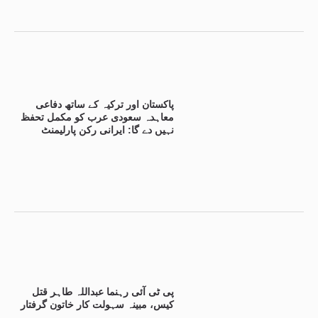
پاکستان اور ترکیہ کے ساتھ دفاعی
معاہدہ سعودی عرب کو مکمل تحفظ
نہیں دے گا: ایرانی رکن پارلیمنٹ
پی ٹی آئی رہنما عبداللہ طاہر قتل
کیس، مبینہ سہولت کار خاتون گرفتار