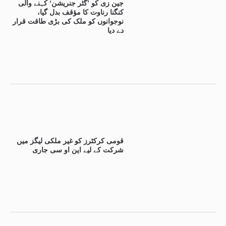
جین زی کو ’گٹر جنریشن‘ کہنے والی
کنگنا رناوت کا مؤقف بدل گیا،
نوجوانوں کو ملک کی بڑی طاقت قرار
دے دیا
قومی کرکٹرز کو غیر ملکی لیگز میں
شرکت کے لیے این او سی جاری