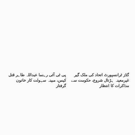
گڈز ٹرانسپورٹ اتحاد کی ملک گیر
پی ٹی آئی رہنما عبداللہ طاہر قتل
غیرمعینہ ہڑتال شروع، حکومت سے
کیس، مبینہ سہولت کار خاتون
مذاکرات کا انتظار
گرفتار