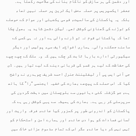
اور دشمن کی ہر سازش کو ناکام بنانے کی صلاحیت رکھتا ہے۔
جعفر ایکسپریس پر حملہ محض ایک ٹرین پر حملہ نہیں تھا،
بلکہ یہ پاکستان کی سالمیت، قومی یکجہتی اور عوام کے حوصلے
کو توڑنے کی گھناؤنی کوشش تھی۔ لیکن دشمن شاید یہ بھول چکا
تھا کہ پاکستانی قوم نہ تو ڈرنے والی ہے اور نہ ہی کسی کے
سامنے جھکنے والی۔ ہماری افواج، ایف سی، پولیس اور دیگر
سیکیورٹی ادارے بارہا ثابت کر چکے ہیں کہ وہ ملک کے چپے چپے
کی حفاظت کے لیے ہر قسم کی قربانی دینے کے لیے تیار ہیں۔ ڈی
جی آئی ایس پی آر لیفٹیننٹ جنرل احمد شریف چوہدری نے واضح
کیا کہ اس حملے کے پیچھے بھارت کی خفیہ ایجنسی “را” کا ہاتھ
ہے، جو گزشتہ کئی دہائیوں سے بلوچستان میں دہشت گردوں کی
سرپرستی کر رہی ہے۔ بھارت کی ہمیشہ سے یہی کوشش رہی ہے کہ
پاکستان کو اندرونی طور پر کمزور کیا جائے، فرقہ واریت اور
لسانی فسادات کو ہوا دی جائے، اور ہمارے امن و استحکام کو
تہس نہس کر دیا جائے، مگر اس کے تمام مذموم عزائم خاک میں