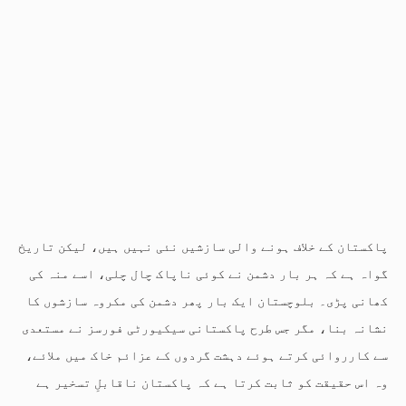
پاکستان کے خلاف ہونے والی سازشیں نئی نہیں ہیں، لیکن تاریخ
گواہ ہے کہ ہر بار دشمن نے کوئی ناپاک چال چلی، اسے منہ کی
کھانی پڑی۔ بلوچستان ایک بار پھر دشمن کی مکروہ سازشوں کا
نشانہ بنا، مگر جس طرح پاکستانی سیکیورٹی فورسز نے مستعدی
سے کارروائی کرتے ہوئے دہشت گردوں کے عزائم خاک میں ملائے،
وہ اس حقیقت کو ثابت کرتا ہے کہ پاکستان ناقابلِ تسخیر ہے