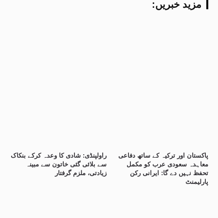
:مزید خبریں
پاکستان اور ترکیہ کے ساتھ دفاعی
راولپنڈی: شادی کا وعدہ کرکے بنکاک
معاہدہ سعودی عرب کو مکمل
سے بلائی گئی خاتون سے مبینہ
تحفظ نہیں دے گا: ایرانی رکن
زیادتی، ملزم گرفتار
پارلیمنٹ