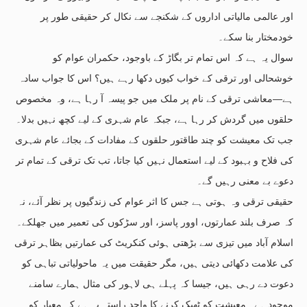
اور عالمی مالیاتی اداروں کے شکنجے سے نکال کر حقیقی طور پر
خودمختار بنا سکے۔
سوال یہ ہے کہ اس تمام تر بگاڑ کے باوجود، حکمران عوام کو
خوشحالی اور ترقی کے خواب کیوں دکھا رہے ہیں؟ اس کا جواب سادہ
ہے—معاشی ترقی کے نام پر ملک میں جو پیسہ آ رہا ہے، وہ مخصوص
حلقوں میں گردش کر رہا ہے، جبکہ عام شہری کے لیے کچھ نہیں بدلا۔
جب تک معیشت کو چند طاقتور حلقوں کے مفادات کے بجائے عام شہری
کی فلاح و بہبود کے لیے استعمال نہیں کیا جاتا، تب تک ترقی کے تمام تر
دعوے بے معنی رہیں گے۔
حقیقی ترقی وہ ہوتی ہے جس کا اثر عوام کی زندگیوں پر نظر آئے، نہ
کہ صرف بلند عمارتوں، اوور پاسز، اور سڑکوں کی تعمیر میں جھلکے۔
اسلام آباد میں تیزی سے بڑھتی ہوئی کنکریٹ کی عمارتیں بظاہر ترقی
کی علامت دکھائی دیتی ہیں، مگر حقیقت میں یہ ماحولیاتی تباہی کو
دعوت دے رہی ہیں، جیسا کہ پہلے ہی لاہور کی مثال ہمارے سامنے
موجود ہے۔ معیشت کو ٹھیک کرنے کا واحد راستہ یہ ہے کہ معیار کو