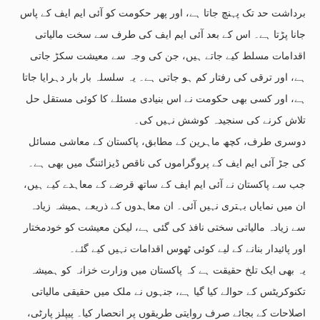
برداشت حد تک پہنچ جاتا ہے، اور پھر حکومت کو آئی ایم ایف کے پاس
جانا پڑتا ہے۔ اس کے بعد آئی ایم ایف کی طرف سے سخت مالیاتی
اقدامات مسلط کیے جاتے ہیں، جن کی وجہ سے معیشت سکڑ جاتی
ہے، اور ترقی کی رفتار کم ہو جاتی ہے۔ یہ سلسلہ بار بار دہرایا جاتا
ہے، اور کسی بھی حکومت نے اس بنیادی مسئلے کا کوئی مستقل حل
تلاش کرنے کی سنجیدہ کوشش نہیں کی۔
دوسری طرف، کچھ ماہرین کے مطابق، پاکستان کے معاشی مسائل
کی جڑ آئی ایم ایف کے پروگراموں کی ناقص ڈیزائننگ میں بھی ہے۔
جب سے پاکستان نے آئی ایم ایف کے ساتھ قرضے کے معاہدے کیے ہیں،
ان میں نمایاں بہتری نہیں آئی۔ ان معاہدوں کے ذریعے ہمیشہ زیادہ
سے زیادہ مالیاتی سختی نافذ کی گئی ہے، لیکن معیشت کو خودمختار
اور پائیدار بنانے کے لیے کوئی ٹھوس اقدامات نہیں کیے گئے۔
یہ بھی ایک تلخ حقیقت ہے کہ پاکستان میں وزارت خزانہ کو ہمیشہ
تکنوکریٹس کے حوالے کیا گیا ہے، جنہوں نے ملک میں حقیقی مالیاتی
اصلاحات کے بجائے صرف روایتی طریقوں پر انحصار کیا۔ پیپلز پارٹی،