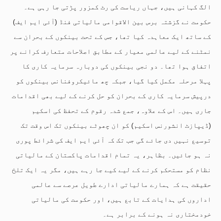
الگ کہانی ہیں، جہاں ریاست کی رٹ کمزور پڑتی جا رہی ہے۔
حکومت نے گزشتہ برس بین الاقوامی مالیاتی فنڈ (آئی ایم ایف)
کے ساتھ ایک معاہدہ کیا تھا، جس کے تحت بینکوں کے بحران سے
نمٹنے کے لیے عالمی معیار کے مطابق اصلاحات متعارف کرانے پر
اتفاق ہوا تھا۔ دو نجی بینکوں کی دوبارہ سرمایہ کاری کا
پہلا مرحلہ مکمل کیا گیا، جبکہ چھ مائیکروفنانس بینکوں کو
درپیش سرمایہ کاری کے بحران کو حل کرنے کے لیے بھی اقدامات
جاری ہیں۔ اس کے علاوہ، جمع شدہ رقوم کے تحفظ کی اسکیم
(ڈیپازٹ انشورنس اسکیم) کو ان چھوٹے بینکوں تک اس وقت تک
توسیع نہیں دی جائے گی جب تک کہ آئی ایم ایف کی شرائط پوری
نہ ہو جائیں۔ بظاہر، یہ تمام اقدامات پاکستان کے مالیاتی
نظام کو مستحکم کرنے کے لیے کیے جا رہے ہیں، مگر یہ ایک تلخ
حقیقت ہے کہ ہمارے مالیاتی ادارے طویل عرصے سے عالمی
اداروں کی ہدایات کے تابع ہیں، اور حکومت کی مالیاتی
خودمختاری نہ ہونے کے برابر ہے۔