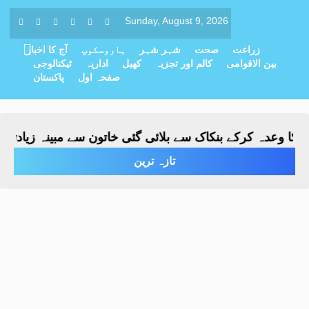
Sunday, August 9, 2026
زراعت
صحت
شہر شہر
ہاروسکوپ
آج کا اخبار
بین الاقوامی
کالم اور تجزیہ
کھیل
اداریہ
ٹیکنالوجی
صفحہ اول
پاکستان
 کرکے بنکاک سے بلائی گئی خاتون سے مبینہ زیادتی، ملزم گرف
تازہ ترین