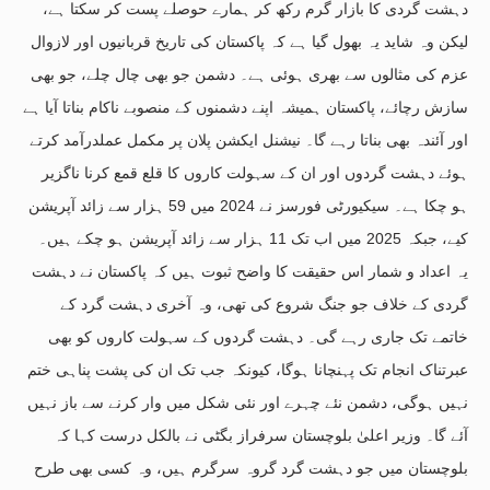
دہشت گردی کا بازار گرم رکھ کر ہمارے حوصلے پست کر سکتا ہے،
لیکن وہ شاید یہ بھول گیا ہے کہ پاکستان کی تاریخ قربانیوں اور لازوال
عزم کی مثالوں سے بھری ہوئی ہے۔ دشمن جو بھی چال چلے، جو بھی
سازش رچائے، پاکستان ہمیشہ اپنے دشمنوں کے منصوبے ناکام بناتا آیا ہے
اور آئندہ بھی بناتا رہے گا۔ نیشنل ایکشن پلان پر مکمل عملدرآمد کرتے
ہوئے دہشت گردوں اور ان کے سہولت کاروں کا قلع قمع کرنا ناگزیر
ہو چکا ہے۔ سیکیورٹی فورسز نے 2024 میں 59 ہزار سے زائد آپریشن
کیے، جبکہ 2025 میں اب تک 11 ہزار سے زائد آپریشن ہو چکے ہیں۔
یہ اعداد و شمار اس حقیقت کا واضح ثبوت ہیں کہ پاکستان نے دہشت
گردی کے خلاف جو جنگ شروع کی تھی، وہ آخری دہشت گرد کے
خاتمے تک جاری رہے گی۔ دہشت گردوں کے سہولت کاروں کو بھی
عبرتناک انجام تک پہنچانا ہوگا، کیونکہ جب تک ان کی پشت پناہی ختم
نہیں ہوگی، دشمن نئے چہرے اور نئی شکل میں وار کرنے سے باز نہیں
آئے گا۔ وزیر اعلیٰ بلوچستان سرفراز بگٹی نے بالکل درست کہا کہ
بلوچستان میں جو دہشت گرد گروہ سرگرم ہیں، وہ کسی بھی طرح