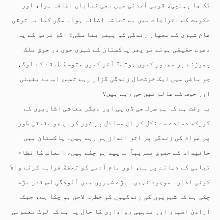
تک جا پہنچی، قومی آمدنی میں بھی نمایاں اضافہ ہوا، اور
حکومت کے اخراجات میں بے تحاشہ اضافہ ہوا۔ مگر کیا یہ ترقی
عام شہری کے معیارِ زندگی کو بہتر بنا سکی؟ اگر ترقی کے یہ
دعوے حقیقی ہوتے تو پھر پاکستان کے شہری جوق در جوق ملک
چھوڑنے پر مجبور کیوں ہوتے؟ آخر کیوں متوسط طبقے کے لوگ،
جو ماضی میں ایک خوشحال زندگی گزار رہے تھے، اب بے یقینی
اور خوف کے عالم میں جی رہے ہیں؟
یہ وقت ہے کہ ہم صرف جی ڈی پی اور دیگر معاشی اشاریوں کے
گورکھ دھندے سے نکل کر ان مسائل پر غور کریں جو حقیقی طور
پر عوام کی زندگی پر اثر انداز ہو رہے ہیں۔ پاکستان میں
جائیداد کے حقوق تقریباً ناپید ہو چکے ہیں، انصاف کا نظام
تباہی کے دہانے پر ہے، اور عام آدمی کو تحفظ فراہم کرنے والا
کوئی ادارہ موجود نہیں۔ بڑے شہروں میں آلودگی اس قدر بڑھ
چکی ہے کہ شہریوں کی زندگیوں کو خطرہ لاحق ہو چکا ہے، جبکہ
آزادیٔ اظہار اور مذہبی رواداری کا حال یہ ہے کہ لوگ معمولی