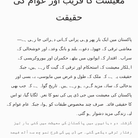
معیشت کا فریب اور عوام کی
حقیقت
پاکستان میں ایک بار پھر وہی پرانی کہانی دہرائی جا رہی ہے—
معاشی ترقی کے جھوٹے دعوے، بلند و بانگ وعدے اور خوشحالی کے
سراب۔ اقتدار کے ایوانوں میں بیٹھے حکمران اور بیوروکریسی کے
اہلکار معیشت کے استحکام اور ترقی کے گیت گا رہے ہیں، جبکہ
حقیقت یہ ہے کہ ملک کے طول و عرض میں مایوسی، بے بسی اور
بدحالی کے سائے مزید گہرے ہو رہے ہیں۔ تاریخ گواہ ہے کہ جب بھی
پاکستان کی معیشت میں جی ڈی پی کی نمو کا نعرہ لگایا گیا، تو اس
کا حقیقی فائدہ صرف چند مخصوص طبقات کو ہوا، جبکہ عام عوام کے
لیے زندگی مزید دشوار ہو گئی۔
گزشتہ دو دہائیوں میں پاکستان کی معیشت میں کئی بار تیز
رفتار ترقی دیکھی گئی۔ جی ڈی پی کی شرح نمو چھ سے آٹھ فیصد