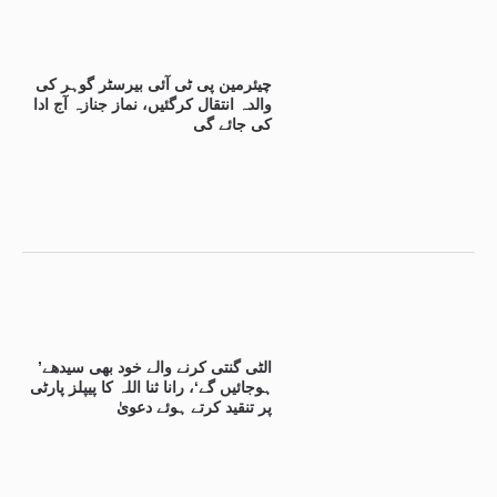
چیئرمین پی ٹی آئی بیرسٹر گوہر کی
والدہ انتقال کرگئیں، نماز جنازہ آج ادا
کی جائے گی
’الٹی گنتی کرنے والے خود بھی سیدھے
ہوجائیں گے‘، رانا ثنا اللہ کا پیپلز پارٹی
پر تنقید کرتے ہوئے دعویٰ