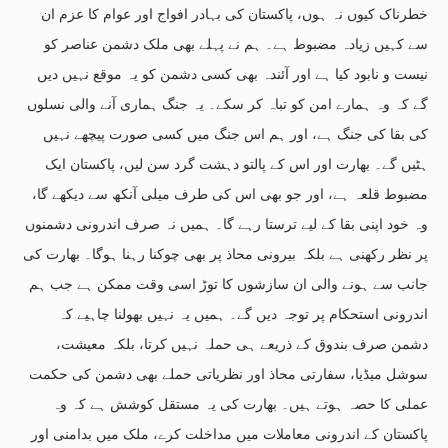
خطرناک کیوں نہ ہوں، پاکستان کی بہادر افواج اور عوام کا عزم ان
سے کہیں زیادہ مضبوط ہے۔ ہم نے پہلے بھی ملک دشمن عناصر کو
نیست و نابود کیا ہے اور آئندہ بھی کسی دشمن کو یہ موقع نہیں دیں
گے کہ وہ ہمارے امن کو تباہ کر سکے۔ یہ جنگ ہماری آنے والی نسلوں
کی بقا کی جنگ ہے، اور ہم اس جنگ میں کسی صورت پیچھے نہیں
ہٹیں گے۔ بھارت اور اس کے پالتو دہشت گرد سن لیں، پاکستان ایک
مضبوط قلعہ ہے، اور جو بھی اس کی طرف میلی آنکھ سے دیکھے گا،
وہ خود اپنی بقا کے لیے ترستا رہے گا۔ ہمیں نہ صرف اندرونی دشمنوں
پر نظر رکھنی ہے بلکہ بیرونی محاذ پر بھی چوکنا رہنا ہوگا۔ بھارت کی
جانب سے ہونے والی ان سازشوں کا توڑ اسی وقت ممکن ہے جب ہم
اندرونی استحکام پر توجہ دیں گے۔ ہمیں یہ نہیں بھولنا چاہیے کہ
دشمن صرف بندوق کے ذریعے ہی حملہ نہیں کرتا، بلکہ معیشت،
سوشل میڈیا، سفارتی محاذ اور نظریاتی حملے بھی دشمن کی حکمت
عملی کا حصہ ہوتے ہیں۔ بھارت کی یہ مستقل کوشش ہے کہ وہ
پاکستان کے اندرونی معاملات میں مداخلت کرے، ملک میں بدامنی اور