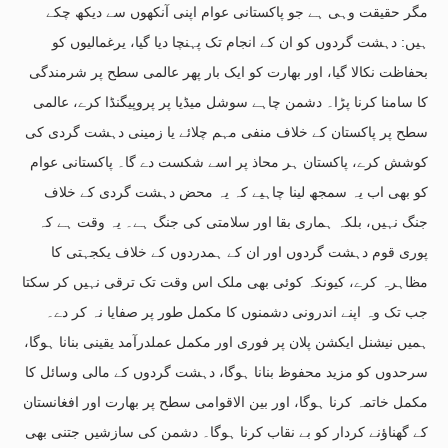
مگر حقیقت وہی ہے جو پاکستانی عوام اپنی آنکھوں سے دیکھ چکے
ہیں: دہشت گردوں کو ان کے انجام تک پہنچا دیا گیا، یرغمالیوں کو
بحفاظت نکالا گیا، اور بھارت کو ایک بار پھر عالمی سطح پر شرمندگی
کا سامنا کرنا پڑا۔ دشمن چاہے سوشل میڈیا پر پروپیگنڈا کرے، عالمی
سطح پر پاکستان کے خلاف منفی مہم چلائے یا زمینی دہشت گردی کی
کوشش کرے، پاکستان ہر محاذ پر اسے شکست دے گا۔ پاکستانی عوام
کو بھی اب یہ سمجھ لینا چاہیے کہ یہ محض دہشت گردی کے خلاف
جنگ نہیں، بلکہ ہماری بقا اور سلامتی کی جنگ ہے۔ یہ وقت ہے کہ
پوری قوم دہشت گردوں اور ان کے ہمدردوں کے خلاف یکجہتی کا
مظاہرہ کرے، کیونکہ کوئی بھی ملک اس وقت تک ترقی نہیں کر سکتا
جب تک وہ اپنے اندرونی دشمنوں کا مکمل طور پر صفایا نہ کر دے۔
ہمیں نیشنل ایکشن پلان پر فوری اور مکمل عملدرآمد یقینی بنانا ہوگا،
سرحدوں کو مزید محفوظ بنانا ہوگا، دہشت گردوں کے مالی وسائل کا
مکمل خاتمہ کرنا ہوگا، اور بین الاقوامی سطح پر بھارت اور افغانستان
کے گھناؤنے کردار کو بے نقاب کرنا ہوگا۔ دشمن کی سازشیں جتنی بھی