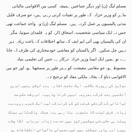
مسلم لیگ (ن) اور دیگر جماعتیں ہمیشہ کسی بین الاقوامی مالیاتی
ماہر کو وزیر خزانہ کے طور پر تعینات کرتی رہی ہیں، جو صرف قلیل
مدتی پالیسیوں پر عمل کرتے ہیں۔ مسلم لیگ (ن) وہ واحد جماعت تھی
جس نے ایک سیاسی شخصیت، اسحاق ڈار، کو یہ قلمدان سونپا، مگر
ان کی پالیسیاں بھی آئی ایم ایف کے ساتھ اختلافات کے باعث زیادہ دیر
نہیں چل سکیں۔ اگر پاکستان کو معاشی خودمختاری کی طرف لے جانا
ہے، تو ہمیں ایک ایسا وزیر خزانہ درکار ہے جس کی تعلیمی بنیاد
مضبوط ہو، جو مقامی معیشت کو بہتر طور پر سمجھتا ہو، اور جو بین
الاقوامی دباؤ کے بجائے ملکی مفاد کو ترجیح دے۔
موڈیز کی رپورٹ بلاشبہ ایک مثبت اشارہ ہے، لیکن ہمیں اس پر
آنکھیں بند کرکے بھروسہ نہیں کرنا چاہیے۔ اس وقت حکومت
توانائی کے گردشی قرضے کو کم کرنے کے لیے ایک کھرب روپے سے
زیادہ قرض لینے کا منصوبہ بنا رہی ہے۔ جبکہ پاکستانی بینک
پہلے ہی حکومتی سیکیورٹیز میں حد سے زیادہ سرمایہ لگا چکے
ہیں، اور پاور سیکٹر میں غیرمعمولی مالیاتی انکشافات ہو