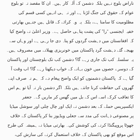
ناراض بلوچ نہیں بلکہ دشمن کے آلہ کار ہیں۔ ان کا مقصد نہ تو بلوچ
عوام کے حقوق کی جنگ لڑنا ہے اور نہ ہی انہیں کسی قسم کی
مظلومیت کا سامنا ہے، بلکہ یہ وہ کرائے کے قاتل ہیں جنہیں بھارتی
خفیہ ایجنسی “را” کی پشت پناہی حاصل ہے۔ وزیر اعلیٰ نے واضح کیا
کہ افغانستان میں دہشت گردوں کو پناہ دی جا رہی ہے اور وہاں سے
بھیجے گئے دہشت گرد پاکستان میں خونریزی پھیلانے میں مصروف ہیں۔
یہ سلسلہ کب تک جاری رہے گا؟ دشمن کب تک بلوچستان اور پاکستان
کے دوسرے حصوں میں خون بہانے کے خواب دیکھتا رہے گا؟ اب وقت آ
گیا ہے کہ پاکستان دشمنوں کو ایک واضح پیغام دے کہ ہم نہ صرف اپنے
گھروں کی حفاظت کرنا جانتے ہیں بلکہ اگر دشمن باز نہ آیا تو ہم اس
کا تعاقب کرکے اسے اس کے بل میں گھس کر ماریں گے۔ جعفر
ایکسپریس حملے کے بعد دشمن نے ایک اور چال چلی اور سوشل میڈیا
پر مصنوعی ذہانت کی مدد سے جعلی ویڈیوز بنا کر پاکستان کے خلاف
جھوٹا پروپیگنڈا کرنے کی کوشش کی۔ بھارتی میڈیا نے ہمیشہ کی طرح
اس موقع کو بھی پاکستان کے خلاف استعمال کرنے کی سازش کی،