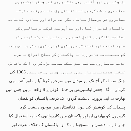
مل چکے ہیں اور آئندہ بھی ملتے رہیں گے۔ جعفر ایکسپریس
حملے میں دہشت گردوں نے انتہائی بزدلانہ طریقے سے نہتے
مسافروں کو یرغمال بنایا، مگر جس جرات اور بہادری کے ساتھ
پاکستان کے ضرار کمانڈوز نے آپریشن کرکے یرغمالیوں کو
بحفاظت نکالا، وہ قابلِ تحسین ہے۔ دشمن نے دہشت گردوں کو
جدید اسلحے اور تمام تر سہولتیں فراہم کیں، مگر وہ اس بات
کو سمجھنے سے قاصر رہا کہ پاکستان کی مسلح افواج نہ صرف
جدید ہتھیاروں سے لیس ہیں بلکہ سب سے بڑھ کر وہ ایک ناقابلِ
تسخیر جذبے سے سرشار ہیں۔ یہی وہ جذبہ ہے جو ہمیں 1965 کی
جنگ سے لے کر آج تک ہر میدان میں سرخرو کرتا آیا ہے اور آئندہ بھی
کرتا رہے گا۔ جعفر ایکسپریس پر حملہ کوئی پہلا واقعہ نہیں جس میں
بھارت نے اپنے پروردہ دہشت گردوں کے ذریعے پاکستان کو نقصان
پہنچانے کی کوشش کی ہو۔ افغانستان میں موجود دہشت گرد
گروہوں کو بھارتی ایما پر پاکستان میں کارروائیوں کے لیے استعمال کیا
جا رہا ہے۔ دشمن یہ سمجھتا ہے کہ وہ پاکستان کے خلاف نفرت اور