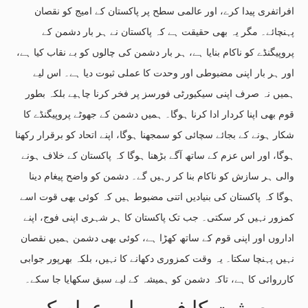
افراتفری پیدا کرے، اور عالمی سطح پر پاکستان کے امیج کو نقصان
پہنچائے۔ مگر یہ بھی حقیقت ہے کہ پاکستان نے ہر بار دشمن کے
پروپیگنڈے کو ناکام بنایا ہے، ہر بار دشمن کی چالوں کو بے نقاب کیا ہے،
اور ہر بار اپنی مضبوطی اور وحدت کا عملی ثبوت دیا ہے۔ اس لیے
ہمیں نہ صرف اپنی سیکیورٹی فورسز پر فخر کرنا چاہیے بلکہ بطور
قوم بھی اپنا کردار ادا کرنا ہوگا۔ ہمیں دشمن کے جھوٹے پروپیگنڈے کا
شکار ہونے کے بجائے سچائی کو سمجھنا ہوگا، اپنے اتحاد کو برقرار رکھنا
ہوگا، اور اس عزم کے ساتھ آگے بڑھنا ہوگا کہ پاکستان کے خلاف ہونے
والی ہر سازش کو ناکام بنا کر رہیں گے۔ دشمن کو واضح پیغام دینا
ہوگا کہ پاکستان کی بنیادیں اتنی مضبوط ہیں کہ کوئی بھی قوت اسے
کمزور نہیں کر سکتی۔ جب تک پاکستان کا ہر شہری اپنی فوج، اپنے
اداروں اور اپنی قوم کے ساتھ کھڑا ہے، کوئی بھی دشمن ہمیں نقصان
نہیں پہنچا سکتا۔ یہ وقت کمزوری دکھانے کا نہیں، بلکہ بھرپور جوابی
کارروائی کا ہے، تاکہ دشمن کو ہمیشہ کے لیے سبق سکھایا جا سکے۔