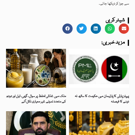
سے جوڑ کر دیکھا جائے۔
شیئر کریں
:مزید خبریں
پیپلزپارٹی کا پارلیمان میں حکومت کا ساتھ نہ
ملک میں غذائی تحفظ پر سوال، گھی، تیل اور دودھ
دینے کا فیصلہ
کے متعدد نمونے غیر معیاری نکل آئے