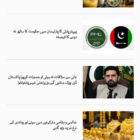
پیپلزپارٹی کا پارلیمان میں حکومت کا ساتھ نہ
دینے کا فیصلہ
بانی سے ملاقات نہ ہوئی تو جمعرات کو پورا پاکستان
ڈی چوک بنادیں گے، وزیراعلیٰ خیبرپختونخوا
عالمی و مقامی مارکیٹوں میں سونے اور چاندی کے
نرخ مزید بڑھ گئے