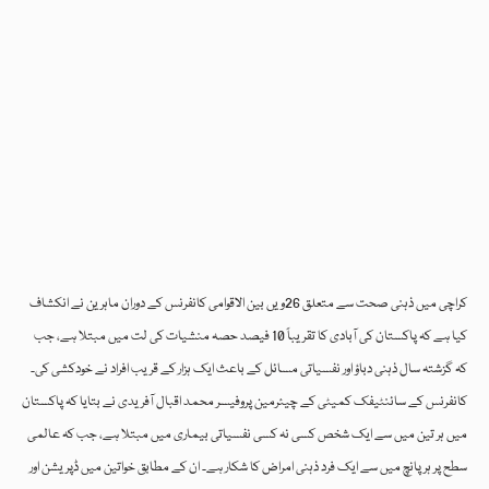
کراچی میں ذہنی صحت سے متعلق 26ویں بین الاقوامی کانفرنس کے دوران ماہرین نے انکشاف
کیا ہے کہ پاکستان کی آبادی کا تقریباً 10 فیصد حصہ منشیات کی لت میں مبتلا ہے، جب
کہ گزشتہ سال ذہنی دباؤ اور نفسیاتی مسائل کے باعث ایک ہزار کے قریب افراد نے خودکشی کی۔
کانفرنس کے سائنٹیفک کمیٹی کے چیئرمین پروفیسر محمد اقبال آفریدی نے بتایا کہ پاکستان
میں ہر تین میں سے ایک شخص کسی نہ کسی نفسیاتی بیماری میں مبتلا ہے، جب کہ عالمی
سطح پر ہر پانچ میں سے ایک فرد ذہنی امراض کا شکار ہے۔ ان کے مطابق خواتین میں ڈپریشن اور