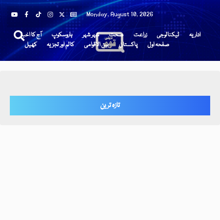
Monday, August 10, 2026
اداریہ
ٹیکنالوجی
زراعت
صحت
شہر شہر
ہاروسکوپ
آج کا اخبار
صفحہ اول
پاکستان
بین الاقوامی
کالم اور تجزیہ
کھیل
تازہ ترین