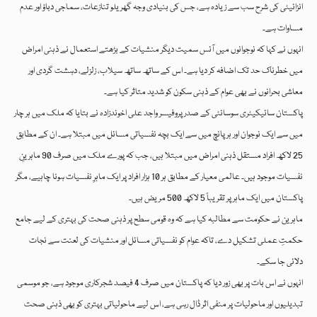
انزائیٹی کی شرح سب سے زیادہ ہے، جس کی بنیادی وجہ گھریلو تنازعات، سماجی دباؤ اور عدم
مساوات ہے۔
انہوں نے کہا کہ نوجوانوں میں آئس سمیت دیگر منشیات کے بڑھتے استعمال نے ذہنی امراض
میں خطرناک حد تک اضافہ کر دیا ہے۔ اس کے ساتھ ساتھ سیلاب، زلزلے، دہشت گردی اور
معاشی بحرانوں نے بھی عوام کے ذہنی سکون کو شدید متاثر کیا ہے۔
پاکستان سائیکیٹری سوسائٹی کے صدر پروفیسر واجد علی اخوندزادہ نے بتایا کہ ملک میں ہر چار
میں سے ایک نوجوان اور ہر پانچ میں سے ایک بچہ نفسیاتی مسائل میں مبتلا ہے۔ ان کے مطابق
25 لاکھ افراد مستقل ذہنی امراض میں مبتلا ہیں، جب کہ پورے ملک میں صرف 90 ماہرینِ
نفسیات موجود ہیں۔ عالمی معیار کے مطابق ہر 10 ہزار افراد پر ایک ماہرِ نفسیات ہونا چاہیے، مگر
پاکستان میں ایک ماہر پر تقریباً 5 لاکھ 500 مریض ہیں۔
ماہرین نے حکومت سے مطالبہ کیا ہے کہ وہ قومی سطح پر ذہنی صحت کی بہتری کے لیے جامع
حکمتِ عملی تشکیل دے، تاکہ عوام کو نفسیاتی مسائل اور منشیات کی لعنت سے نجات
دلائی جا سکے۔
انہوں نے اس بات پر بھی زور دیا کہ پاکستان میں صرف 4 فیصد شجرکاری موجود ہے، جو موسمی
تبدیلیوں اور ماحولیات پر منفی اثر ڈال رہی ہے، اس لیے ماحولیاتی بہتری کو بھی ذہنی صحت