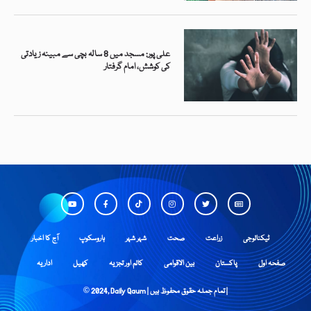
علی پور: مسجد میں 8 سالہ بچی سے مبینہ زیادتی
کی کوشش، امام گرفتار
ٹیکنالوجی
زراعت
صحت
شہر شہر
ہاروسکوپ
آج کا اخبار
صفحہ اول
پاکستان
بین الاقوامی
کالم اور تجزیہ
کھیل
اداریہ
© 2024, Daily Qaum | تمام جملہ حقوق محفوظ ہیں |