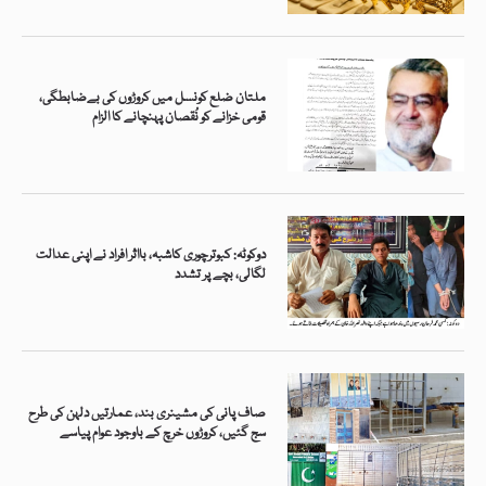
ملتان ضلع کونسل میں کروڑوں کی بےضابطگی،
قومی خزانے کو نُقصان پہنچانے کا الزام
دوکوٹہ: کبوترچوری کاشبہ، بااثر افراد نے اپنی عدالت
لگالی، بچے پر تشدد
صاف پانی کی مشینری بند، عمارتیں دلہن کی طرح
سج گئیں، کروڑوں خرچ کے باوجود عوام پیاسے