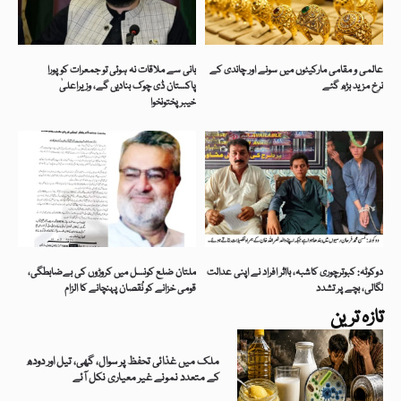
عالمی و مقامی مارکیٹوں میں سونے اور چاندی کے
بانی سے ملاقات نہ ہوئی تو جمعرات کو پورا
نرخ مزید بڑھ گئے
پاکستان ڈی چوک بنادیں گے، وزیراعلیٰ
خیبرپختونخوا
دوکوٹہ: کبوترچوری کاشبہ، بااثر افراد نے اپنی عدالت
ملتان ضلع کونسل میں کروڑوں کی بےضابطگی،
لگالی، بچے پر تشدد
قومی خزانے کو نُقصان پہنچانے کا الزام
تازہ ترین
ملک میں غذائی تحفظ پر سوال، گھی، تیل اور دودھ
کے متعدد نمونے غیر معیاری نکل آئے