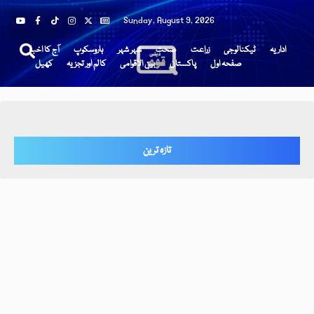
Sunday, August 9, 2026
اداریہ
ٹیکنالوجی
زراعت
صحت
شہر شہر
ہاروسکوپ
آج کا اخبار
صفحہ اول
پاکستان
بین الاقوامی
کالم اور تجزیہ
کھیل
تازہ ترین