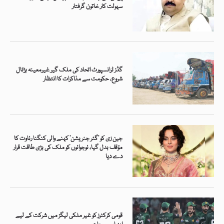
سہولت کار خاتون گرفتار
گڈز ٹرانسپورٹ اتحاد کی ملک گیر غیرمعینہ ہڑتال
شروع، حکومت سے مذاکرات کا انتظار
جین زی کو ’گٹر جنریشن‘ کہنے والی کنگنا رناوت کا
مؤقف بدل گیا، نوجوانوں کو ملک کی بڑی طاقت قرار
دے دیا
قومی کرکٹرز کو غیر ملکی لیگز میں شرکت کے لیے