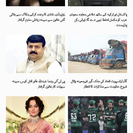
پاکستان اور ترکیہ کے ساتھ دفاعی معاہدہ سعودی
راولپنڈی: شادی کا وعدہ کرکے بنکاک سے بلائی
عرب کو مکمل تحفظ نہیں دے گا: ایرانی رکن
گئی خاتون سے مبینہ زیادتی، ملزم گرفتار
پارلیمنٹ
گڈز ٹرانسپورٹ اتحاد کی ملک گیر غیرمعینہ ہڑتال
پی ٹی آئی رہنما عبداللہ طاہر قتل کیس، مبینہ
شروع، حکومت سے مذاکرات کا انتظار
سہولت کار خاتون گرفتار