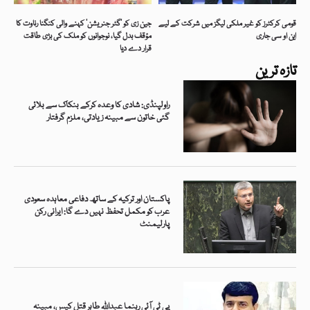
قومی کرکٹرز کو غیر ملکی لیگز میں شرکت کے لیے
جین زی کو ’گٹر جنریشن‘ کہنے والی کنگنا رناوت کا
این او سی جاری
مؤقف بدل گیا، نوجوانوں کو ملک کی بڑی طاقت
قرار دے دیا
تازہ ترین
راولپنڈی: شادی کا وعدہ کرکے بنکاک سے بلائی
گئی خاتون سے مبینہ زیادتی، ملزم گرفتار
پاکستان اور ترکیہ کے ساتھ دفاعی معاہدہ سعودی
عرب کو مکمل تحفظ نہیں دے گا: ایرانی رکن
پارلیمنٹ
پی ٹی آئی رہنما عبداللہ طاہر قتل کیس، مبینہ