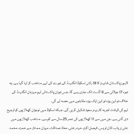
لاہور: پاکستان شاہینز کا 18 رکنی اسکواڈ انگلینڈ کے دورے کے لیے منتخب کر لیا گیا ہے۔ یہ
دورہ 17 جولائی سے 6 اگست تک جاری رہے گا، جس دوران پاکستانی ٹیم میزبان انگلینڈ کے
خلاف دو تین روزہ اور تین ایک روزہ مقابلوں میں حصہ لے گی۔
ٹیم کی قیادت تجربہ کار بیٹر سعود شکیل کریں گے، جبکہ اسکواڈ میں نوجوان کھلاڑیوں کو ترجیح
دی گئی ہے، جن میں سے 11 کھلاڑیوں کی عمر 25 سال سے کم ہے۔ منتخب کھلاڑیوں میں
علی زریاب، اذان اویس، فیصل اکرم، حیدر علی، معاذ صداقت، مہران ممتاز، میر حمزہ، محمد