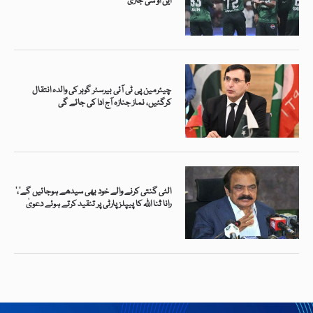
این او سی جاری
چیئرمین پی ٹی آئی بیرسٹر گوہر کی والدہ انتقال
کرگئیں، نماز جنازہ آج ادا کی جائے گی
’الٹی گنتی کرنے والے خود بھی سیدھے ہوجائیں گے‘،
رانا ثنا اللہ کا پیپلز پارٹی پر تنقید کرتے ہوئے دعویٰ