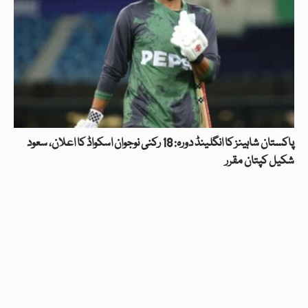
پاکستان شاہینز کا انگلینڈ دورہ: 18 رکنی نوجوان اسکواڈ کا اعلان، سعود
شکیل کپتان مقرر