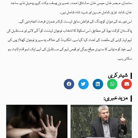
سلمان، مبصر خان، موسیٰ خان، مشتاق احمد، عمیر بن یوسف، وکٹ کیپر روحیل نذیر، ساجد
خان، شاہد عزیز، شامل حسین اور عبید شاہ شامل ہیں۔
اس دورے کے دوران کوچنگ کے فرائض سابق ٹیسٹ کرکٹر عمران فرحت انجام دیں گے۔
پاکستان کرکٹ بورڈ کے مطابق، اس اسکواڈ کا انتخاب نوجوان ٹیلنٹ کو آگے لانے اور مستقبل کی
ٹیم تیار کرنے کے مقصد کے تحت کیا گیا ہے۔ انگلینڈ کے خلاف یہ سیریز نوجوان کھلاڑیوں کے
لیے خود کو منوانے کا سنہری موقع ہوگی اور قومی ٹیم کے مستقبل کے لیے ایک اہم قدم ثابت ہو
سکتی ہے۔
شیئر کریں
:مزید خبریں