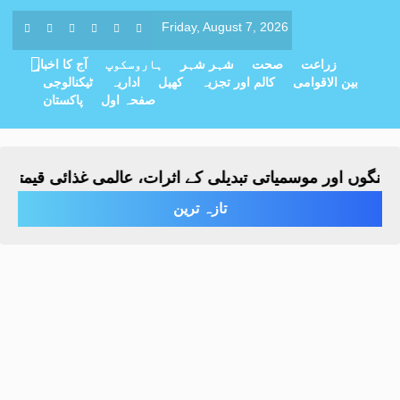
Friday, August 7, 2026
زراعت
صحت
شہر شہر
ہاروسکوپ
آج کا اخبار
بین الاقوامی
کالم اور تجزیہ
کھیل
اداریہ
ٹیکنالوجی
صفحہ اول
پاکستان
گوں اور موسمیاتی تبدیلی کے اثرات، عالمی غذائی قیمتیں ساڑ
تازہ ترین