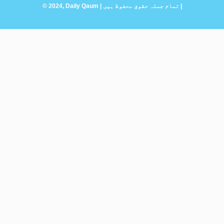
© 2024, Daily Qaum | تمام جملہ حقوق محفوظ ہیں |