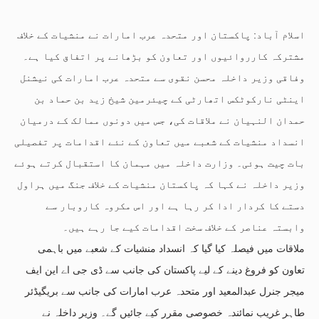
اسلام آباد: پاکستان اور متحدہ عرب امارات نے منشیات کے خلاف
مشترکہ کارروائیوں اور تعاون کو بڑھانے پر اتفاق کیا ہے۔
وفاقی وزیر داخلہ محسن نقوی سے متحدہ عرب امارات کی نیشنل
اینٹی نارکوٹکس اتھارٹی کے چیئرمین شیخ زید بن حماد بن
حمدان النہیان نے ملاقات کی، جس میں دونوں ممالک کے درمیان
انسداد منشیات کے شعبے میں تعاون کے نئے اقدامات پر تفصیلی
بات چیت ہوئی۔ وزارت داخلہ میں مہمان کا استقبال کرتے ہوئے
وزیر داخلہ نے کہا کہ پاکستان منشیات کے خلاف جنگ میں ہراول
دستے کا کردار ادا کر رہا ہے اور اس مکروہ کاروبار سے
وابستہ عناصر کے خلاف سخت اقدامات کیے جا رہے ہیں۔
ملاقات میں فیصلہ کیا گیا کہ انسداد منشیات کے شعبے میں باہمی
تعاون کو فروغ دینے کے لیے پاکستان کی جانب سے ڈی جی اے این ایف
میجر جنرل عبدالمعید اور متحدہ عرب امارات کی جانب سے بریگیڈئر
طاہر غریب نمائندہ خصوصی مقرر کیے جائیں گے۔ وزیر داخلہ نے