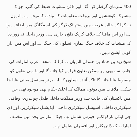
400 ملزمان گرفتار کیے گئے اور 5 ٹن منشیات ضبط کی گئی، جو کہ
مشترکہ کوششوں اور بروقت معلومات کے تبادلے کا نتیجہ ہے۔ انہوں
نے کہا کہ حالیہ عرصے میں سنتھیٹک ڈرگز کی اسمگلنگ میں اضافہ ہوا
ہے اور اس مافیا کے خلاف کریک ڈاؤن جاری ہے۔ وزیر داخلہ نے زور دیا
کہ منشیات کے خلاف جنگ ہماری نسلوں کی جنگ ہے اور اس میں ہار
کوئی آپشن نہیں۔
شیخ زید بن حماد بن حمدان النہیان نے کہا کہ متحدہ عرب امارات کی
جانب سے بھی ہر ممکن تعاون فراہم کیا جائے گا اور باہمی تعاون کو
مضبوط بنایا جائے گا تاکہ آئندہ نسلوں کے لیے بہتر مستقبل یقینی بنایا جا
سکے۔ ملاقات میں دونوں ممالک کے اعلیٰ حکام بھی موجود تھے، جن
میں پاکستان کی جانب سے وزیر مملکت داخلہ طلال چوہدری، وفاقی
سیکرٹری داخلہ، اسپیشل سیکرٹری داخلہ، ایڈیشنل سیکرٹریز، اور ڈی
جی اینٹی نارکوٹکس فورس شامل تھے جبکہ اماراتی وفد میں مختلف
امارات کے ڈائریکٹرز اور افسران شامل تھے۔