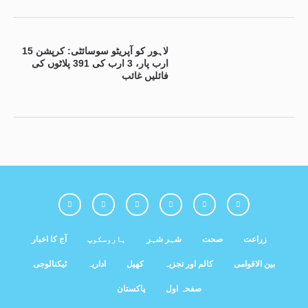
لاہور کو آپریٹو سوسائٹی: کرپشن 15
ارب پار، 3 ارب کی 391 پلاٹوں کی
فائلیں غائب
زراعت
صحت
شہر شہر
ہاروسکوپ
آج کا اخبار
بین الاقوامی
کالم اور تجزیہ
کھیل
اداریہ
ٹیکنالوجی
صفحہ اول
پاکستان