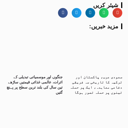
شیئر کریں
:مزید خبریں
سعودی عرب، پاکستان اور
جنگوں اور موسمیاتی تبدیلی کے
ترکیہ کا تاریخی سہ فریقی
اثرات، عالمی غذائی قیمتیں ساڑھے
دفاعی معاہدہ، ایک پر حملہ
تین سال کی بلند ترین سطح پر پہنچ
تینوں پر حملہ تصور ہوگا
گئیں