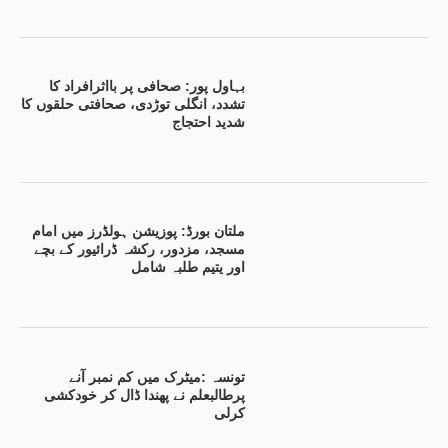
بہاول پور: صحافی پر بااثرافراد کا
تشدد، انگلی توڑدی، صحافتی حلقوں کا
شدید احتجاج
ملتان بورڈ: پوزیشن ہولڈرز میں امام
مسجد، مزدور، رکشہ ڈرائیور کے بچے
اور یتیم طلبہ شامل
تونسہ :میٹرک میں کم نمبر آنے
پرطالبعلم نے پھندا ڈال کر خودکشی
کرلی