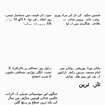
تحسین سکینہ کی دل کی مراد پوری
سونے کی قیمت میں مسلسل تیسرے
ہوئی، عابدہ پروین صاحبہ نے
روز اضافہ، فی تولہ 4 لاکھ 54 ہزار
باقاعدہ شاگردی میں لے لیا
336 روپے کا ہوگیا
ملتان بورڈ: پوزیشن ہولڈرز میں
بہاول پور: صحافی پر بااثرافراد کا
امام مسجد، مزدور، رکشہ ڈرائیور
تشدد، انگلی توڑدی، صحافتی حلقوں
کے بچے اور یتیم طلبہ شامل
کا شدید احتجاج
تازہ ترین
جنگوں اور موسمیاتی تبدیلی کے اثرات،
عالمی غذائی قیمتیں ساڑھے تین سال
کی بلند ترین سطح پر پہنچ گئیں