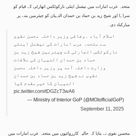
متحدہ عرب امارات میں نیشنل اینٹی نارکوٹکس اتھارٹی کے قیام کو
سراہا اور شیخ زید بن حماد بن حمدان النہیان کو چیئرمین بننے پر
مبارکباد دی۔
اسلام آباد ۔وفاقی وزیر داخلہ محسن نقوی
سے متحدہ عرب امارات کی نیشنل اینٹی
نارکوٹکس اتھارٹی کے چیئرمین شیخ زید بن
حماد بن حمدان النیہان کی ملاقات
وزارت داخلہ آمد پر وزیر داخلہ محسن
نقوی نے شیخ زید بن حماد بن حمدان
النیہان کا خیرمقدم کیا
pic.twitter.com/tDGZcT3wA6
— Ministry of Interior GoP (@MOIofficialGoP)
September 11, 2025
محسن نقوی نے بتایا کہ حالیہ کارروائیوں میں متحدہ عرب امارات میں