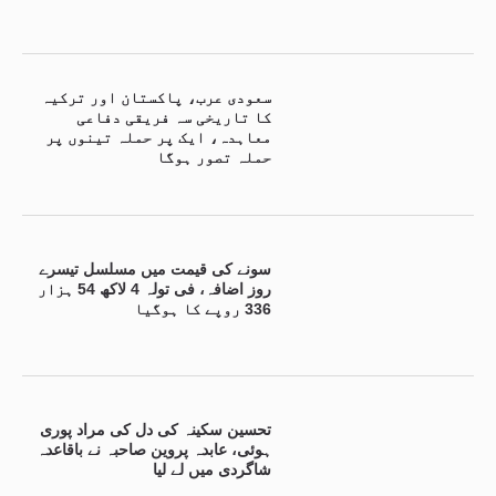
سعودی عرب، پاکستان اور ترکیہ
کا تاریخی سہ فریقی دفاعی
معاہدہ، ایک پر حملہ تینوں پر
حملہ تصور ہوگا
سونے کی قیمت میں مسلسل تیسرے
روز اضافہ، فی تولہ 4 لاکھ 54 ہزار
336 روپے کا ہوگیا
تحسین سکینہ کی دل کی مراد پوری
ہوئی، عابدہ پروین صاحبہ نے باقاعدہ
شاگردی میں لے لیا