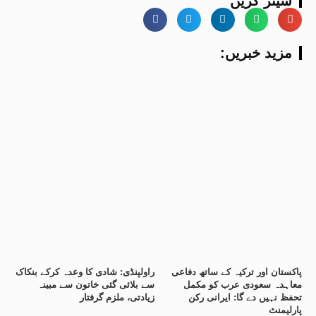
شیئر کریں
:مزید خبریں
پاکستان اور ترکیہ کے ساتھ دفاعی
راولپنڈی: شادی کا وعدہ کرکے بنکاک
معاہدہ سعودی عرب کو مکمل
سے بلائی گئی خاتون سے مبینہ
تحفظ نہیں دے گا: ایرانی رکن
زیادتی، ملزم گرفتار
پارلیمنٹ