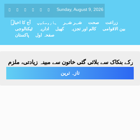
Sunday, August 9, 2026
زراعت
صحت
شہر شہر
ہاروسکوپ
آج کا اخبار
بین الاقوامی
کالم اور تجزیہ
کھیل
اداریہ
ٹیکنالوجی
صفحہ اول
پاکستان
کے بنکاک سے بلائی گئی خاتون سے مبینہ زیادتی، ملزم گرفتار
تازہ ترین