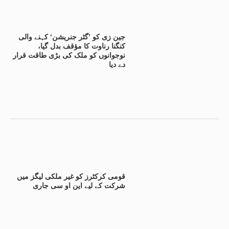
جین زی کو ’گٹر جنریشن‘ کہنے والی
کنگنا رناوت کا مؤقف بدل گیا،
نوجوانوں کو ملک کی بڑی طاقت قرار
دے دیا
قومی کرکٹرز کو غیر ملکی لیگز میں
شرکت کے لیے این او سی جاری