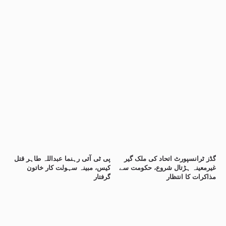
گڈز ٹرانسپورٹ اتحاد کی ملک گیر
پی ٹی آئی رہنما عبداللہ طاہر قتل
غیرمعینہ ہڑتال شروع، حکومت سے
کیس، مبینہ سہولت کار خاتون
مذاکرات کا انتظار
گرفتار