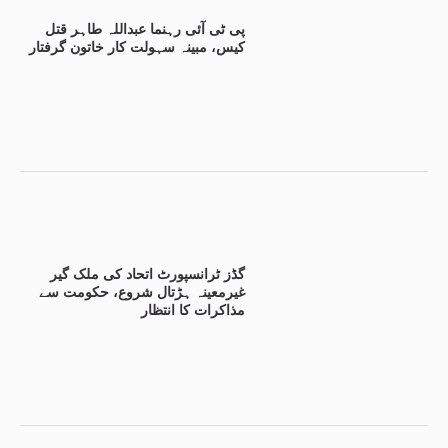
پی ٹی آئی رہنما عبداللہ طاہر قتل
کیس، مبینہ سہولت کار خاتون گرفتار
گڈز ٹرانسپورٹ اتحاد کی ملک گیر
غیرمعینہ ہڑتال شروع، حکومت سے
مذاکرات کا انتظار