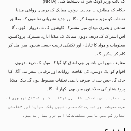
(NRTA) کے نائب وزیر ڈونگ شن نے دستخط کیے۔
حکام کے مطابق، یہ معاہدہ دونوں ممالک کے درمیان روایتی میڈیا
تعلقات کو مزید مضبوط کرے گا اور جدید نشریاتی تقاضوں کے مطابق
سمعی و بصری میدان میں مشترکہ کاوشوں کے نئے دروازے کھولے گا۔
اس اشتراک کے ذریعے دونوں ممالک کے میڈیا ادارے مشترکہ پروڈکشن،
معلومات و مواد کا تبادلہ، اور تکنیکی تربیت جیسے شعبوں میں مل کر
کام کر سکیں گے۔
معاہدے میں اس بات پر بھی اتفاق کیا گیا کہ میڈیا کے ذریعے دونوں
اقوام کو ایک دوسرے کی ثقافت، روایات اور ترقیاتی سفر سے آگاہ کیا
جائے گا، جس سے نہ صرف باہمی تعلقات مضبوط ہوں گے بلکہ میڈیا
پروفیشنلز کی صلاحیتوں میں بھی نکھار آئے گا۔
یہ معاہدہ اس بات کی نشاندہی کرتا ہے کہ پاکستان اور چین اب
صرف معیشت اور تجارت تک محدود نہیں بلکہ میڈیا اور ثقافتی
تعاون کو بھی باہمی تعلقات کا اہم جزو بنا رہے ہیں۔