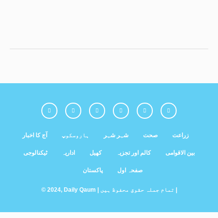
زراعت
صحت
شہر شہر
ہاروسکوپ
آج کا اخبار
بین الاقوامی
کالم اور تجزیہ
کھیل
اداریہ
ٹیکنالوجی
صفحہ اول
پاکستان
© 2024, Daily Qaum | تمام جملہ حقوق محفوظ ہیں |