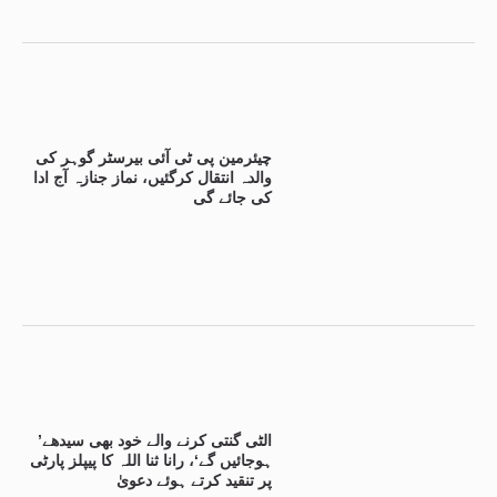
چیئرمین پی ٹی آئی بیرسٹر گوہر کی
والدہ انتقال کرگئیں، نماز جنازہ آج ادا
کی جائے گی
’الٹی گنتی کرنے والے خود بھی سیدھے
ہوجائیں گے‘، رانا ثنا اللہ کا پیپلز پارٹی
پر تنقید کرتے ہوئے دعویٰ