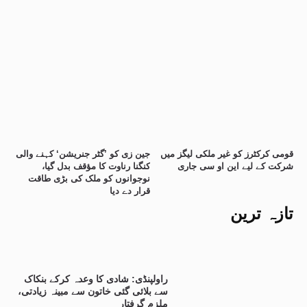
قومی کرکٹرز کو غیر ملکی لیگز میں
جین زی کو ’گٹر جنریشن‘ کہنے والی
شرکت کے لیے این او سی جاری
کنگنا رناوت کا مؤقف بدل گیا،
نوجوانوں کو ملک کی بڑی طاقت
قرار دے دیا
تازہ ترین
راولپنڈی: شادی کا وعدہ کرکے بنکاک
سے بلائی گئی خاتون سے مبینہ زیادتی،
ملزم گرفتار