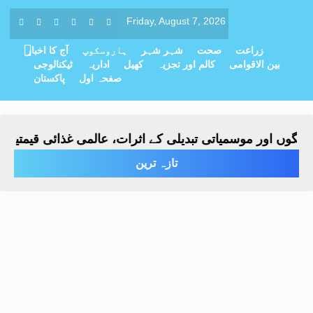
Friday, August 7, 2026
زراعت
صحت
شہر شہر
ہاروسکوپ
آج کا اخبار
بین الاقوامی
کالم اور تجزیہ
کھیل
اداریہ
ٹیکنالوجی
صفحہ اول
پاکستان
گوں اور موسمیاتی تبدیلی کے اثرات، عالمی غذائی قیمتیں سا
تازہ ترین