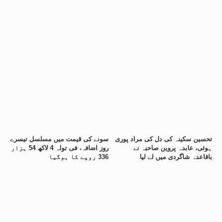
تحسین سکینہ کی دل کی مراد پوری
سونے کی قیمت میں مسلسل تیسرے
ہوئی، عابدہ پروین صاحبہ نے
روز اضافہ، فی تولہ 4 لاکھ 54 ہزار
باقاعدہ شاگردی میں لے لیا
336 روپے کا ہوگیا