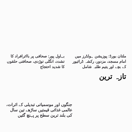
ملتان بورڈ: پوزیشن ہولڈرز میں
بہاول پور: صحافی پر بااثرافراد کا
امام مسجد، مزدور، رکشہ ڈرائیور
تشدد، انگلی توڑدی، صحافتی حلقوں
کے بچے اور یتیم طلبہ شامل
کا شدید احتجاج
تازہ ترین
جنگوں اور موسمیاتی تبدیلی کے اثرات،
عالمی غذائی قیمتیں ساڑھے تین سال
کی بلند ترین سطح پر پہنچ گئیں