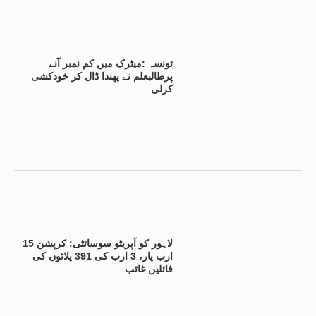
تونسہ :میٹرک میں کم نمبر آنے
پرطالبعلم نے پھندا ڈال کر خودکشی
کرلی
لاہور کو آپریٹو سوسائٹی: کرپشن 15
ارب پار، 3 ارب کی 391 پلاٹوں کی
فائلیں غائب