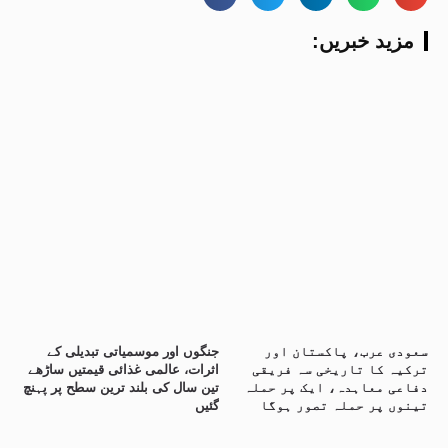
:مزید خبریں
سعودی عرب، پاکستان اور
جنگوں اور موسمیاتی تبدیلی کے
ترکیہ کا تاریخی سہ فریقی
اثرات، عالمی غذائی قیمتیں ساڑھے
دفاعی معاہدہ، ایک پر حملہ
تین سال کی بلند ترین سطح پر پہنچ
تینوں پر حملہ تصور ہوگا
گئیں