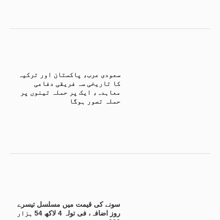
سعودی عرب، پاکستان اور ترکیہ
کا تاریخی سہ فریقی دفاعی
معاہدہ، ایک پر حملہ تینوں پر
حملہ تصور ہوگا
سونے کی قیمت میں مسلسل تیسرے
روز اضافہ، فی تولہ 4 لاکھ 54 ہزار