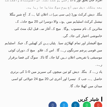
بعد بنگلہ دیش میں آج یومِ سوگ منایا جا رہا ہے۔
بنگلہ دیش کرکٹ بورڈ (بی سی بی) نے اعلان کیا ہے کہ آج شیرِ بنگلا
نیشنل کرکٹ اسٹیڈیم میں ہونے والا دوسرا ٹی 20 میچ حادثے کے
متاثرین کے نام منسوب ہوگا۔ میچ کے آغاز سے قبل ایک منٹ کی
خاموشی اختیار کی جائے گی۔
میچ آفیشلز اور تمام کھلاڑی سیاہ پٹیاں پہن کر کھیلیں گے جبکہ اسٹیڈیم
میں قومی پرچم سرنگوں رہے گا۔ اس کے علاوہ میچ کے دوران کوئی
موسیقی یا تفریحی اعلان نہیں کیا جائے گا تاکہ سوگ کی فضا برقرار
رہے۔
یاد رہے کہ بنگلہ دیش کو تین میچوں کی سیریز میں 0-1 کی برتری
حاصل ہے، جب کہ تیسرا اور آخری ٹی 20 میچ 24 جولائی کو اسی
میدان میں کھیلا جائے گا۔
شیئر کریں