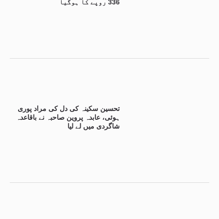
336 روپے کا ہوگیا
تحسین سکینہ کی دل کی مراد پوری
ہوئی، عابدہ پروین صاحبہ نے باقاعدہ
شاگردی میں لے لیا