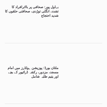
بہاول پور: صحافی پر بااثرافراد کا
تشدد، انگلی توڑدی، صحافتی حلقوں کا
شدید احتجاج
ملتان بورڈ: پوزیشن ہولڈرز میں امام
مسجد، مزدور، رکشہ ڈرائیور کے بچے
اور یتیم طلبہ شامل