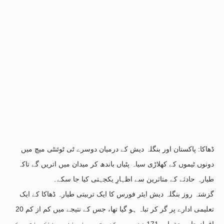
ڈھاکا: پاکستان اور بنگلہ دیش کے درمیان دوسرے ٹی ٹوئنٹی میچ میں
دونوں ٹیموں کے کھلاڑی سیاہ پٹیاں باندھ کر میدان میں اتریں گے تاکہ
طیارہ حادثے کے متاثرین سے اظہارِ یکجہتی کیا جا سکے۔
گزشتہ روز بنگلہ دیش ایئر فورس کا ایک تربیتی طیارہ ڈھاکا کے ایک
تعلیمی ادارے پر گر کر تباہ ہو گیا تھا، جس کے نتیجے میں کم از کم 20
افراد جاں بحق اور 171 زخمی ہو گئے تھے۔ اس افسوسناک واقعے کے