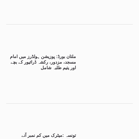
ملتان بورڈ: پوزیشن ہولڈرز میں امام
مسجد، مزدور، رکشہ ڈرائیور کے بچے
اور یتیم طلبہ شامل
تونسہ :میٹرک میں کم نمبر آنے