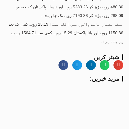
480.30 روپے بڑھ کر 5283.26 روپے اور نیسلے پاکستان کے حصص
288.09 روپے بڑھ کر 7190.36 روپے تک جا پہنچے۔
جبکہ نقصان پانے والوں میں اٹلس ہنڈا 25.19 روپے کمی کے بعد
1150.36 روپے اور باٹا پاکستان 15.29 روپے کمی سے 1564.71 روپے
پر بند ہوا۔
شیئر کریں
:مزید خبریں