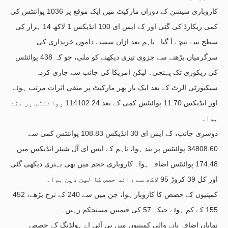
کاروباری سیشن کے دوران مارکیٹ میں ایک موقع پر 1036 پوائنٹس کی
کمی ریکارڈ کی گئی اور کے ایس ای 100 انڈیکس 1 لاکھ 14 ہزار کی
سطح سے نیچے آ گیا۔ تاہم بعد ازاں سستے داموں خریداری کی
سرگرمیاں بڑھنے سے جزوی تیزی دیکھنے کو ملی، جو کہ 438 پوائنٹس
کی ریکوری تک پہنچی۔ لیکن امریکا کی جانب سے جاری کردہ
سیکیورٹی الرٹ کے بعد ایک بار پھر مارکیٹ پر منفی اثرات مرتب ہوئے
اور انڈیکس 11.70 پوائنٹس کمی کے بعد 114102.24 پوائنٹس پر بند
ہوا۔
دوسری جانب، کے ایس ای 30 انڈیکس 108.83 پوائنٹس کمی سے
34808.60 پوائنٹس پر بند ہوا، تاہم کے ایس ای آل شیئر انڈیکس میں
174.48 پوائنٹس اضافہ ہوا۔ کاروباری حجم میں بھی بہتری دیکھی گئی
اور کل 39 کروڑ 95 لاکھ سے زائد حصص کا لین دین ہوا۔
452 کمپنیوں کے حصص کا کاروبار ہوا، جن میں سے 240 کے نرخ بڑھے،
155 کے کم ہوئے جبکہ 57 کی قیمتیں مستحکم رہیں۔
نمایاں اضافہ پانے والی کمپنیوں میں پی آئی اے ہولڈنگ کے حصص