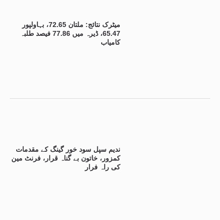
میٹرک نتائج: ملتان 72.65، بہاولپور
65.47، ڈیرہ میں 77.86 فیصد طلبہ
کامیاب
ندیم سپل سود خور گینگ کے مقدمات
کمزور، خاتون بے گناہ قرار، فرنٹ مین
کی راہ فرار