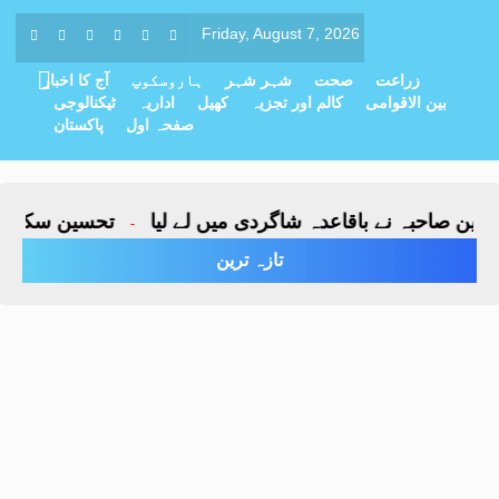
Friday, August 7, 2026
زراعت
صحت
شہر شہر
ہاروسکوپ
آج کا اخبار
بین الاقوامی
کالم اور تجزیہ
کھیل
اداریہ
ٹیکنالوجی
صفحہ اول
پاکستان
صاحبہ نے باقاعدہ شاگردی میں لے لیا
تحسین سکینہ کی د
-
تازہ ترین