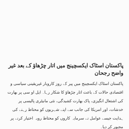
پاکستان اسٹاک ایکسچینج میں اتار چڑھاؤ کے بعد غیر
واضح رجحان
پاکستان اسٹاک ایکسچینج میں پیر کے روز کاروبار غیریقینی سیاسی و
اقتصادی حالات کے باعث اتار چڑھاؤ کا شکار رہا۔ ایل او سی پر بھارت
کی اشتعال انگیزی، پاک بھارت کشیدگی، نئی مانیٹری پالیسی پر
خدشات، اور امریکا کی جانب سے اپنے شہریوں کو محتاط رہنے کی
ہدایت جیسے عوامل نے سرمایہ کاروں کو محتاط رویہ اختیار کرنے پر
مجبور کر دیا۔