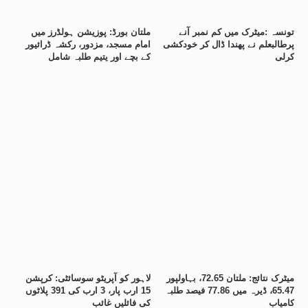
تونسہ :میٹرک میں کم نمبر آنے
ملتان بورڈ: پوزیشن ہولڈرز میں
پرطالبعلم نے پھندا ڈال کر خودکشی
امام مسجد، مزدور، رکشہ ڈرائیور
کرلی
کے بچے اور یتیم طلبہ شامل
میٹرک نتائج: ملتان 72.65، بہاولپور
لاہور کو آپریٹو سوسائٹی: کرپشن
65.47، ڈیرہ میں 77.86 فیصد طلبہ
15 ارب پار، 3 ارب کی 391 پلاٹوں
کامیاب
کی فائلیں غائب