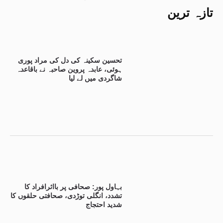
تازہ ترین
تحسین سکینہ کی دل کی مراد پوری
ہوئی، عابدہ پروین صاحبہ نے باقاعدہ
شاگردی میں لے لیا
بہاول پور: صحافی پر بااثرافراد کا
تشدد، انگلی توڑدی، صحافتی حلقوں کا
شدید احتجاج