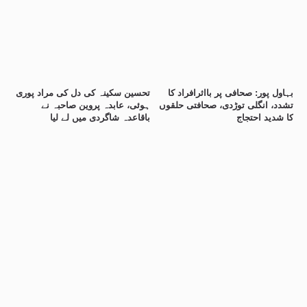
بہاول پور: صحافی پر بااثرافراد کا
تحسین سکینہ کی دل کی مراد پوری
تشدد، انگلی توڑدی، صحافتی حلقوں
ہوئی، عابدہ پروین صاحبہ نے
کا شدید احتجاج
باقاعدہ شاگردی میں لے لیا