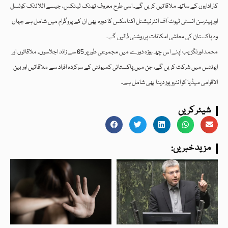
کار اداروں کے ساتھ ملاقاتیں کریں گے۔ اسی طرح معروف تھنک ٹینکس، جیسے اٹلانٹک کونسل
اور پیٹرسن انسٹی ٹیوٹ آف انٹرنیشنل اکنامکس کا دورہ بھی ان کے پروگرام میں شامل ہے جہاں
وہ پاکستان کی معاشی امکانات پر روشنی ڈالیں گے۔
محمد اورنگزیب اپنے اس چھ روزہ دورے میں مجموعی طور پر 65 سے زائد اجلاسوں، ملاقاتوں اور
ایونٹس میں شرکت کریں گے، جن میں پاکستانی کمیونٹی کے سرکردہ افراد سے ملاقاتیں اور بین
الاقوامی میڈیا کو انٹرویوز دینا بھی شامل ہے۔
شیئر کریں
:مزید خبریں