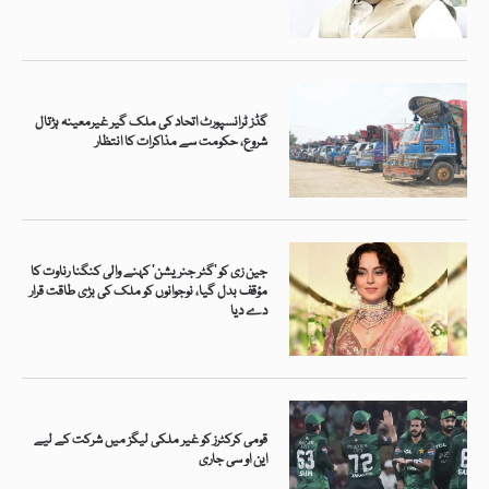
گڈز ٹرانسپورٹ اتحاد کی ملک گیر غیرمعینہ ہڑتال
شروع، حکومت سے مذاکرات کا انتظار
جین زی کو ’گٹر جنریشن‘ کہنے والی کنگنا رناوت کا
مؤقف بدل گیا، نوجوانوں کو ملک کی بڑی طاقت قرار
دے دیا
قومی کرکٹرز کو غیر ملکی لیگز میں شرکت کے لیے
این او سی جاری