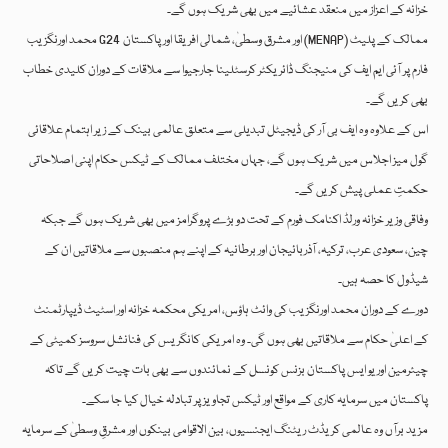
خزانہ کے اعزاز میں منعقد عشائیے میں بھی شریک ہوں گے۔
محمد اورنگزیب G24 اور مشرق وسطیٰ، شمالی افریقا اور پاکستان (MENAP) ممالک کے پلیٹ
فارم پر آئی ایم ایف کی منیجنگ ڈائریکٹر کرسٹلینا جارجیوا سے ملاقات کے دوران کلیدی خطاب
بھی کریں گے۔
اس کے علاوہ وہ ایف بی آر کی ڈیجیٹل تبدیلی سے متعلق عالمی بینک کے زیر اہتمام علاقائی
گول میز اجلاس میں شریک ہوں گے، جہاں مختلف ممالک کے ٹیکس حکام اپنی اصلاحاتی
حکمتِ عملی پیش کریں گے۔
وفاقی وزیر خزانہ ورلڈ اکنامک فورم کے تحت دو بڑے پروگرامز میں بھی شریک ہوں گے جبکہ
چین، سعودی عرب، ترکیہ، آذربائیجان اور برطانیہ کے اپنے ہم منصبوں سے ملاقاتیں ان کے
شیڈول کا حصہ ہیں۔
دورے کے دوران محمد اورنگزیب کی وائٹ ہاؤس، امریکی محکمہ خزانہ اور اسٹیٹ ڈیپارٹمنٹ
کے اعلیٰ حکام سے ملاقاتیں بھی ہوں گی۔ وہ امریکی کانگریس کی فنانشل سروسز کمیٹی کے
چیئرمین اور یو ایس پاکستان بزنس کونسل کے نمائندوں سے بھی بات چیت کریں گے تاکہ
پاکستان میں سرمایہ کاری کے مواقع اور ٹیکس تجاویز پر تبادلہ خیال کیا جا سکے۔
مزید برآں وہ عالمی کریڈٹ ریٹنگ ایجنسیوں، بین الاقوامی بینکوں اور مشرقِ وسطیٰ کے سرمایہ