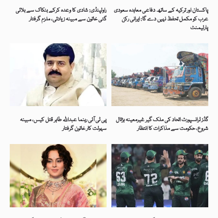
پاکستان اور ترکیہ کے ساتھ دفاعی معاہدہ سعودی
راولپنڈی: شادی کا وعدہ کرکے بنکاک سے بلائی
عرب کو مکمل تحفظ نہیں دے گا: ایرانی رکن
گئی خاتون سے مبینہ زیادتی، ملزم گرفتار
پارلیمنٹ
گڈز ٹرانسپورٹ اتحاد کی ملک گیر غیرمعینہ ہڑتال
پی ٹی آئی رہنما عبداللہ طاہر قتل کیس، مبینہ
شروع، حکومت سے مذاکرات کا انتظار
سہولت کار خاتون گرفتار