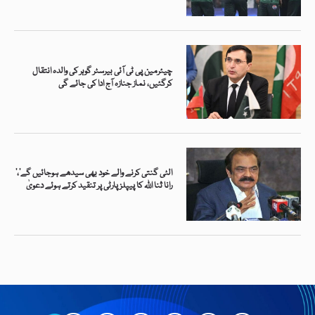
چیئرمین پی ٹی آئی بیرسٹر گوہر کی والدہ انتقال
کرگئیں، نماز جنازہ آج ادا کی جائے گی
’الٹی گنتی کرنے والے خود بھی سیدھے ہوجائیں گے‘،
رانا ثنا اللہ کا پیپلز پارٹی پر تنقید کرتے ہوئے دعویٰ