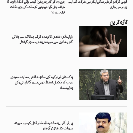
قومی کرکٹرز کو غیر ملکی لیگز میں شرکت کے لیے
جین زی کو ’گٹر جنریشن‘ کہنے والی کنگنا رناوت کا
این او سی جاری
مؤقف بدل گیا، نوجوانوں کو ملک کی بڑی طاقت
قرار دے دیا
تازہ ترین
راولپنڈی: شادی کا وعدہ کرکے بنکاک سے بلائی
گئی خاتون سے مبینہ زیادتی، ملزم گرفتار
پاکستان اور ترکیہ کے ساتھ دفاعی معاہدہ سعودی
عرب کو مکمل تحفظ نہیں دے گا: ایرانی رکن
پارلیمنٹ
پی ٹی آئی رہنما عبداللہ طاہر قتل کیس، مبینہ
سہولت کار خاتون گرفتار