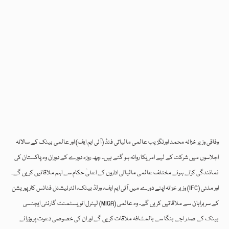
وفاقی وزیر خزانہ محمد اورنگزیب عالمی مالیاتی فنڈ (آئی ایم ایف) اور عالمی بینک کے سالانہ
اجلاسوں میں شرکت کے لیے امریکا روانہ ہو گئے ہیں۔ چھ روزہ دورے کے دوران وہ پاکستان کی
نمائندگی کرتے ہوئے مختلف عالمی مالیاتی اداروں کے اعلیٰ حکام سے اہم ملاقاتیں کریں گے۔
وزیر خزانہ اپنے دورے میں آئی ایم ایف، ورلڈ بینک، انٹرنیشنل فنانس کارپوریشن (IFC) اور ملٹی
لیٹرل انویسٹمنٹ گارنٹی ایجنسی (MIGA) کے سربراہان سے ملاقاتیں کریں گے۔ وہ عالمی
بینک کے صدر اجے بنگا سے بالمشافہ ملاقات کریں گے اور ان کی خصوصی دعوت پر وزرائے