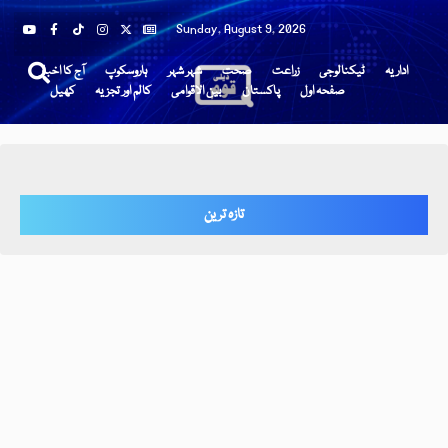
Sunday, August 9, 2026
اداریہ
ٹیکنالوجی
زراعت
صحت
شہر شہر
ہاروسکوپ
آج کا اخبار
صفحہ اول
پاکستان
بین الاقوامی
کالم اور تجزیہ
کھیل
تازہ ترین