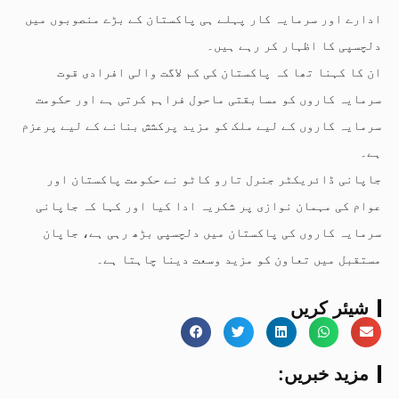
ادارے اور سرمایہ کار پہلے ہی پاکستان کے بڑے منصوبوں میں
دلچسپی کا اظہار کر رہے ہیں۔
ان کا کہنا تھا کہ پاکستان کی کم لاگت والی افرادی قوت
سرمایہ کاروں کو مسابقتی ماحول فراہم کرتی ہے اور حکومت
سرمایہ کاروں کے لیے ملک کو مزید پرکشش بنانے کے لیے پرعزم
ہے۔
جاپانی ڈائریکٹر جنرل تارو کاٹو نے حکومت پاکستان اور
عوام کی مہمان نوازی پر شکریہ ادا کیا اور کہا کہ جاپانی
سرمایہ کاروں کی پاکستان میں دلچسپی بڑھ رہی ہے، جاپان
مستقبل میں تعاون کو مزید وسعت دینا چاہتا ہے۔
شیئر کریں
:مزید خبریں