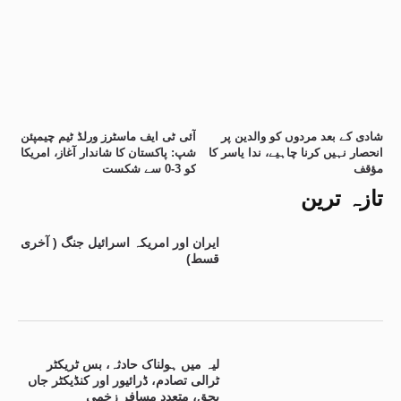
شادی کے بعد مردوں کو والدین پر
آئی ٹی ایف ماسٹرز ورلڈ ٹیم چیمپئن
انحصار نہیں کرنا چاہیے، ندا یاسر کا
شپ: پاکستان کا شاندار آغاز، امریکا
مؤقف
کو 3-0 سے شکست
تازہ ترین
ایران اور امریکہ اسرائیل جنگ ( آخری
قسط)
لیہ میں ہولناک حادثہ، بس ٹریکٹر
ٹرالی تصادم، ڈرائیور اور کنڈیکٹر جاں
بحق، متعدد مسافر زخمی