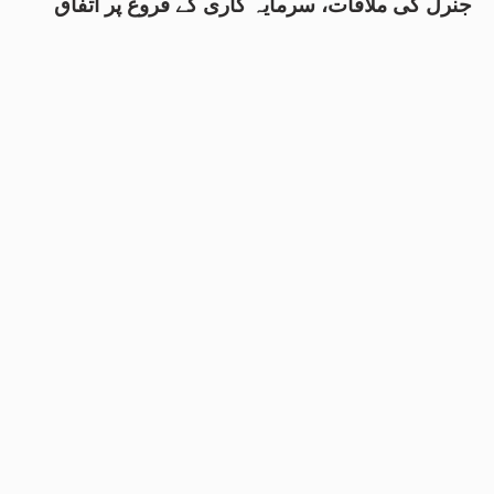
جنرل کی ملاقات، سرمایہ کاری کے فروغ پر اتفاق