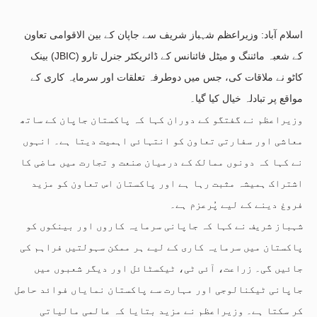
اسلام آباد: وزیراعظم شہباز شریف سے جاپان کے بین الاقوامی تعاون
بینک (JBIC) کے شعبہ مائننگ و میٹل فائنانس کے ڈائریکٹر جنرل تارو
کاٹو نے ملاقات کی، جس میں دوطرفہ تعلقات اور سرمایہ کاری کے
مواقع پر تبادلہ خیال کیا گیا۔
وزیراعظم نے گفتگو کے دوران کہا کہ پاکستان جاپان کے ساتھ
معاشی اور سفارتی تعاون کو انتہائی اہمیت دیتا ہے۔ انہوں
نے کہا کہ دونوں ممالک کے درمیان صنعت و تجارت میں ماضی کا
اشتراک ہمیشہ مثبت رہا ہے اور پاکستان اس تعاون کو مزید
فروغ دینے کے لیے پُرعزم ہے۔
شہباز شریف نے کہا کہ جاپانی سرمایہ کاروں اور بینکوں کو
پاکستان میں سرمایہ کاری کے لیے ہر ممکن سہولتیں فراہم کی
جائیں گی۔ زراعت، آئی ٹی، ٹیکسٹائل اور دیگر شعبوں میں
جاپانی ٹیکنالوجی اور مہارت سے پاکستان نمایاں فوائد حاصل
کر سکتا ہے۔ وزیراعظم نے مزید بتایا کہ عالمی مالیاتی