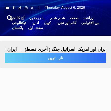
Thursday, August 6, 2026
زراعت
صحت
شہر شہر
ہاروسکوپ
آج کا اخبار
بین الاقوامی
کالم اور تجزیہ
کھیل
اداریہ
ٹیکنالوجی
صفحہ اول
پاکستان
یران اور امریکہ اسرائیل جنگ ( آخری قسط)
ایران اور ام
-
تازہ ترین