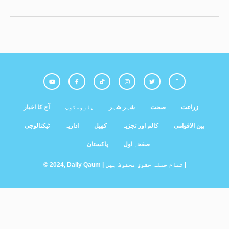
زراعت
صحت
شہر شہر
ہاروسکوپ
آج کا اخبار
بین الاقوامی
کالم اور تجزیہ
کھیل
اداریہ
ٹیکنالوجی
صفحہ اول
پاکستان
© 2024, Daily Qaum | تمام جملہ حقوق محفوظ ہیں |