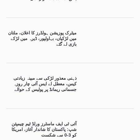
میٹرک پوزیشن ہولڈرز کا اعلان، ملتان
میں لڑکیاں، بہاولپور، ڈیرہ میں لڑکے
بازی لے گئے
ذہنی معذور لڑکی سے مبینہ زیادتی
کیس، معطل اے ایس آئی چار روزہ
جسمانی ریمانڈ پر پولیس کے حوالے
آئی ٹی ایف ماسٹرز ورلڈ ٹیم چیمپئن
شپ: پاکستان کا شاندار آغاز، امریکا
کو 3-0 سے شکست