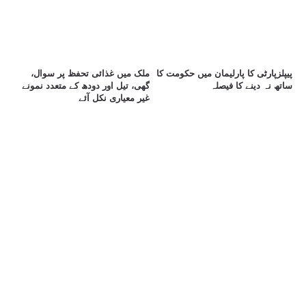
پیپلزپارٹی کا پارلیمان میں حکومت کا
ملک میں غذائی تحفظ پر سوال،
ساتھ نہ دینے کا فیصلہ
گھی، تیل اور دودھ کے متعدد نمونے
غیر معیاری نکل آئے