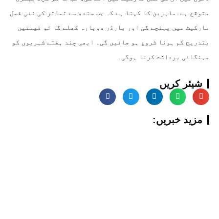
متوقع ہے۔ماہرین کا کہنا ہے کہ جب سندھ سے ٹماٹر کی نئی فصل
مارکیٹ میں پہنچے گی اور بارڈر دوبارہ کھلے گا تو قیمتیں
بتدریج کم ہونا شروع ہو جائیں گی۔ ابھی چند ہفتے شہریوں کو
مہنگائی برداشت کرنا ہوگی۔
شیئر کریں
:مزید خبریں