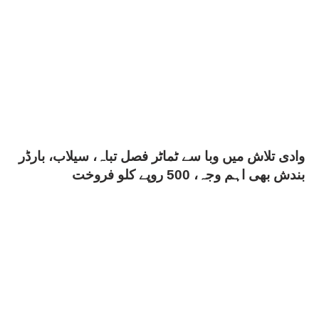
وادی تلاش میں وبا سے ٹماٹر فصل تباہ، سیلاب، بارڈر
بندش بھی اہم وجہ، 500 روپے کلو فروخت