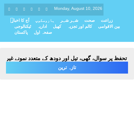
Monday, August 10, 2026
زراعت
صحت
شہر شہر
ہاروسکوپ
آج کا اخبار
بین الاقوامی
کالم اور تجزیہ
کھیل
اداریہ
ٹیکنالوجی
صفحہ اول
پاکستان
فظ پر سوال، گھی، تیل اور دودھ کے متعدد نمونے غیر معیاری
تازہ ترین