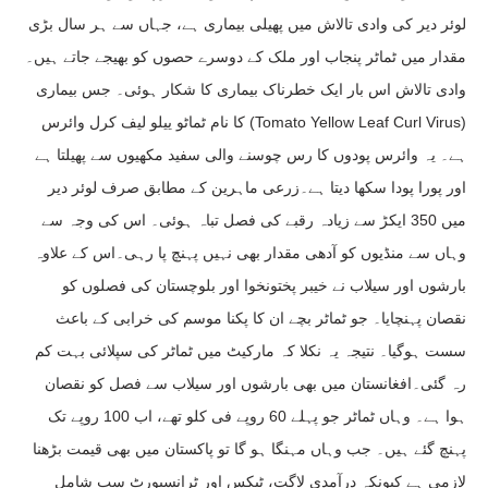
لوئر دیر کی وادی تالاش میں پھیلی بیماری ہے، جہاں سے ہر سال بڑی
مقدار میں ٹماٹر پنجاب اور ملک کے دوسرے حصوں کو بھیجے جاتے ہیں۔
وادی تالاش اس بار ایک خطرناک بیماری کا شکار ہوئی۔ جس بیماری
کا نام ٹماٹو ییلو لیف کرل وائرس (Tomato Yellow Leaf Curl Virus)
ہے۔ یہ وائرس پودوں کا رس چوسنے والی سفید مکھیوں سے پھیلتا ہے
اور پورا پودا سکھا دیتا ہے۔زرعی ماہرین کے مطابق صرف لوئر دیر
میں 350 ایکڑ سے زیادہ رقبے کی فصل تباہ ہوئی۔ اس کی وجہ سے
وہاں سے منڈیوں کو آدھی مقدار بھی نہیں پہنچ پا رہی۔اس کے علاوہ
بارشوں اور سیلاب نے خیبر پختونخوا اور بلوچستان کی فصلوں کو
نقصان پہنچایا۔ جو ٹماٹر بچے ان کا پکنا موسم کی خرابی کے باعث
سست ہوگیا۔ نتیجہ یہ نکلا کہ مارکیٹ میں ٹماٹر کی سپلائی بہت کم
رہ گئی۔افغانستان میں بھی بارشوں اور سیلاب سے فصل کو نقصان
ہوا ہے۔ وہاں ٹماٹر جو پہلے 60 روپے فی کلو تھے، اب 100 روپے تک
پہنچ گئے ہیں۔ جب وہاں مہنگا ہو گا تو پاکستان میں بھی قیمت بڑھنا
لازمی ہے کیونکہ درآمدی لاگت، ٹیکس اور ٹرانسپورٹ سب شامل