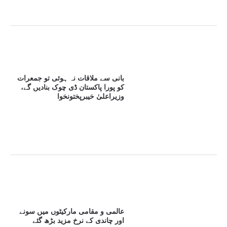
بانی سے ملاقات نہ ہوئی تو جمعرات
کو پورا پاکستان ڈی چوک بنادیں گے،
وزیراعلیٰ خیبرپختونخوا
عالمی و مقامی مارکیٹوں میں سونے
اور چاندی کے نرخ مزید بڑھ گئے