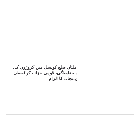
ملتان ضلع کونسل میں کروڑوں کی
بےضابطگی، قومی خزانے کو نُقصان
پہنچانے کا الزام