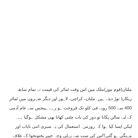
ملتان(قوم نیوز)ملک میں اس وقت ٹماٹر کی قیمت نے تمام سابقہ
ریکارڈ توڑ دیئے ہیں۔ملتان، کراچی، لاہور اور دیگر شہروں میں ٹماٹر
400 سے 500 روپے فی کلو تک فروخت ہو رہے ہیںجس سے عام آدمی
کے لیے سالن پکانا تو دور کی بات چٹنی کھانا بھی مشکل ہوگیا ہے۔
لیکن ایسا کیا ہوا کہ روزمرہ استعمال کی یہ سبزی اتنی نایاب اور
مہنگی ہو گئی؟اس کی سب سے پہلی وجہ خیبر پختونخوا کے علاقے