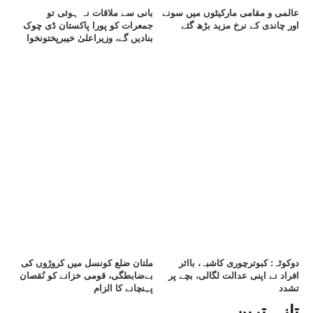
عالمی و مقامی مارکیٹوں میں سونے
بانی سے ملاقات نہ ہوئی تو
اور چاندی کے نرخ مزید بڑھ گئے
جمعرات کو پورا پاکستان ڈی چوک
بنادیں گے، وزیراعلیٰ خیبرپختونخوا
دوکوٹہ: کبوترچوری کاشبہ، بااثر
ملتان ضلع کونسل میں کروڑوں کی
افراد نے اپنی عدالت لگالی، بچے پر
بےضابطگی، قومی خزانے کو نُقصان
تشدد
پہنچانے کا الزام
تازہ ترین