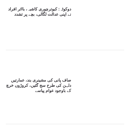
دوکوٹہ: کبوترچوری کاشبہ، بااثر افراد
نے اپنی عدالت لگالی، بچے پر تشدد
صاف پانی کی مشینری بند، عمارتیں
دلہن کی طرح سج گئیں، کروڑوں خرچ
کے باوجود عوام پیاسے