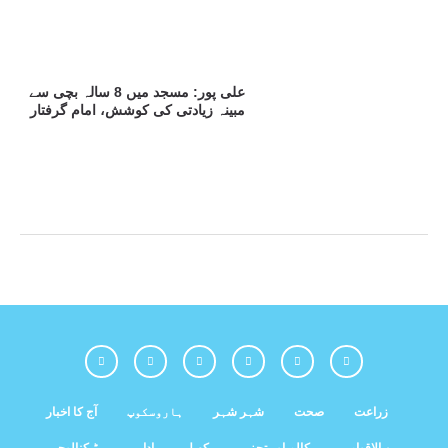
علی پور: مسجد میں 8 سالہ بچی سے
مبینہ زیادتی کی کوشش، امام گرفتار
زراعت
صحت
شہر شہر
ہاروسکوپ
آج کا اخبار
بین الاقوامی
کالم اور تجزیہ
کھیل
اداریہ
ٹیکنالوجی