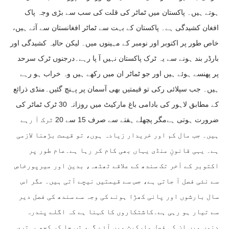
ہوتے ہیں۔ پاکستان میں ٹماٹر کی قلت کی سب سے بڑی وجہ پاک
افغان کشیدگی ہے۔ پاکستان کے بہت سے ٹماٹر افغانستان سے آتے ہیں،
خاص طور پر اکتوبر اور نومبر کے مہینوں میں۔ لیکن حالیہ کشیدگی اور
بارڈر بند ہونے سے یہ ٹرک پاکستان نہیں آ پا رہے۔درجنوں ٹرک سرحد
پر پھنسے ہوئے ہیں اور جو ٹماٹر ان میں رکھے ہیں وہ خراب ہو رہے
ہیں۔ جب سپلائی رکی تو قیمتیں بھی آسمان پر پہنچ گئیں۔منڈی ذرائع
کے مطابق لاہور کی بادامی باغ مارکیٹ میں روزانہ 30 ٹرک ٹماٹر کی
ضرورت ہوتی ہےمگر پچھلے ہفتے سے صرف 15 سے 20 ٹرک آ رہے
ہیں۔ جب مال کم اور خریدار زیادہ ہوں، تو قیمت بڑھنا لازمی
ہے۔ یہی قانونِ منڈی یہاں بھی کام کر رہا ہے۔عام طور پر
اکتوبر کے آخر تک سندھ کے علاقے ٹھٹھہ، بدین اور میرپورخاص
سے نئی فصل آ جاتی ہے، جس سے قیمتیں نیچے آتی ہیں۔ مگر اس
سال بارشوں اور پانی کھڑا ہونے کی وجہ سے سندھ کی فصل دیر
سے تیار ہو رہی ہے۔کاشتکاروں کا کہنا ہے کہ اگلے پندرہ
دنوں میں ان کی فصل مارکیٹ میں آئے گی، تب جا کر کچھ بہتری