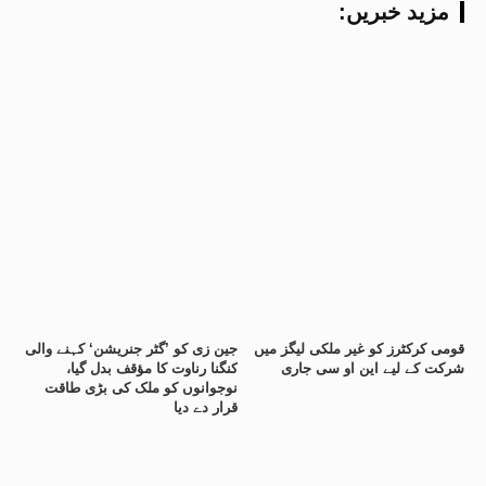
:مزید خبریں
قومی کرکٹرز کو غیر ملکی لیگز میں
جین زی کو ’گٹر جنریشن‘ کہنے والی
شرکت کے لیے این او سی جاری
کنگنا رناوت کا مؤقف بدل گیا،
نوجوانوں کو ملک کی بڑی طاقت
قرار دے دیا