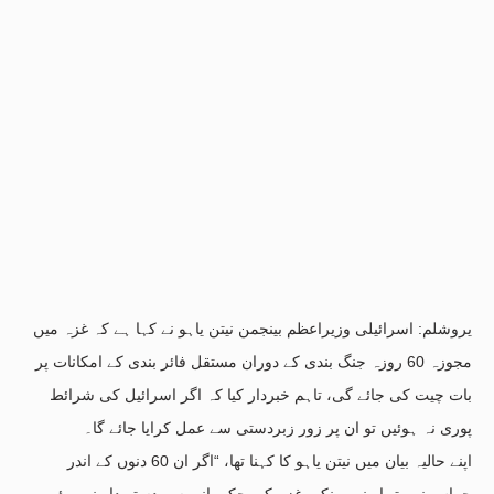
یروشلم: اسرائیلی وزیراعظم بینجمن نیتن یاہو نے کہا ہے کہ غزہ میں
مجوزہ 60 روزہ جنگ بندی کے دوران مستقل فائر بندی کے امکانات پر
بات چیت کی جائے گی، تاہم خبردار کیا کہ اگر اسرائیل کی شرائط
پوری نہ ہوئیں تو ان پر زور زبردستی سے عمل کرایا جائے گا۔
اپنے حالیہ بیان میں نیتن یاہو کا کہنا تھا، “اگر ان 60 دنوں کے اندر
حماس نے ہتھیار نہ پھینکے، غزہ کی حکمرانی سے دستبردار نہ ہوئی