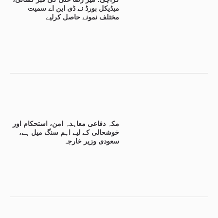
میڈیکل بورڈ نے ڈی این اے سمیت
مختلف نمونے حاصل کرلیے
مکہ دفاعی معاہدہ امن، استحکام اور
خوشحالی کے لیے اہم سنگ میل ہے،
سعودی وزیر خارجہ