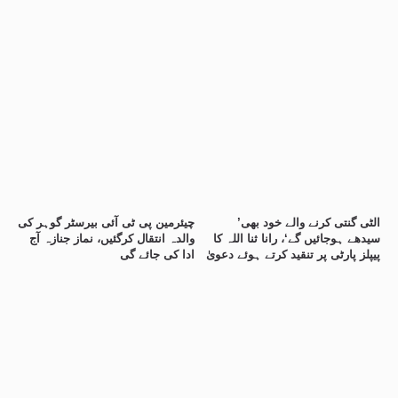
’الٹی گنتی کرنے والے خود بھی
چیئرمین پی ٹی آئی بیرسٹر گوہر کی
سیدھے ہوجائیں گے‘، رانا ثنا اللہ کا
والدہ انتقال کرگئیں، نماز جنازہ آج
پیپلز پارٹی پر تنقید کرتے ہوئے دعویٰ
ادا کی جائے گی