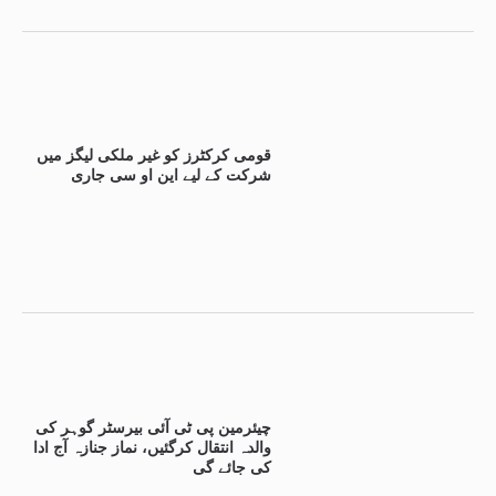
قومی کرکٹرز کو غیر ملکی لیگز میں
شرکت کے لیے این او سی جاری
چیئرمین پی ٹی آئی بیرسٹر گوہر کی
والدہ انتقال کرگئیں، نماز جنازہ آج ادا
کی جائے گی