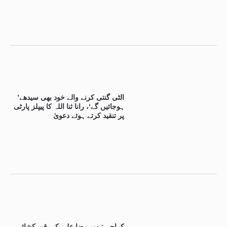
’الٹی گنتی کرنے والے خود بھی سیدھے
ہوجائیں گے‘، رانا ثنا اللہ کا پیپلز پارٹی
پر تنقید کرتے ہوئے دعویٰ
کراچی: میر رضا علی کی قبر کشائی،