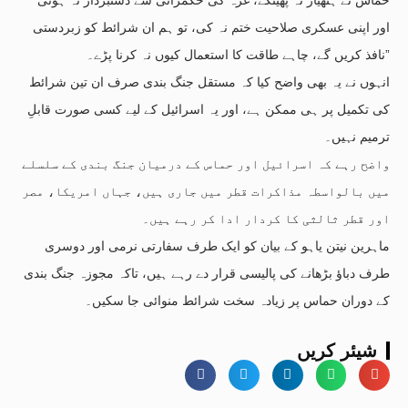
اور اپنی عسکری صلاحیت ختم نہ کی، تو ہم ان شرائط کو زبردستی
نافذ کریں گے، چاہے طاقت کا استعمال کیوں نہ کرنا پڑے۔”
انہوں نے یہ بھی واضح کیا کہ مستقل جنگ بندی صرف ان تین شرائط
کی تکمیل پر ہی ممکن ہے، اور یہ اسرائیل کے لیے کسی صورت قابلِ
ترمیم نہیں۔
واضح رہے کہ اسرائیل اور حماس کے درمیان جنگ بندی کے سلسلے
میں بالواسطہ مذاکرات قطر میں جاری ہیں، جہاں امریکا، مصر
اور قطر ثالثی کا کردار ادا کر رہے ہیں۔
ماہرین نیتن یاہو کے بیان کو ایک طرف سفارتی نرمی اور دوسری
طرف دباؤ بڑھانے کی پالیسی قرار دے رہے ہیں، تاکہ مجوزہ جنگ بندی
کے دوران حماس پر زیادہ سخت شرائط منوائی جا سکیں۔
شیئر کریں