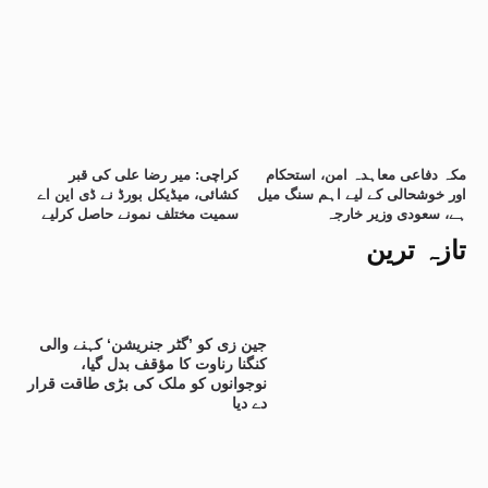
مکہ دفاعی معاہدہ امن، استحکام
کراچی: میر رضا علی کی قبر
اور خوشحالی کے لیے اہم سنگ میل
کشائی، میڈیکل بورڈ نے ڈی این اے
ہے، سعودی وزیر خارجہ
سمیت مختلف نمونے حاصل کرلیے
تازہ ترین
جین زی کو ’گٹر جنریشن‘ کہنے والی
کنگنا رناوت کا مؤقف بدل گیا،
نوجوانوں کو ملک کی بڑی طاقت قرار
دے دیا