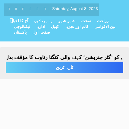
Saturday, August 8, 2026
زراعت
صحت
شہر شہر
ہاروسکوپ
آج کا اخبار
بین الاقوامی
کالم اور تجزیہ
کھیل
اداریہ
ٹیکنالوجی
صفحہ اول
پاکستان
کو ’گٹر جنریشن‘ کہنے والی کنگنا رناوت کا مؤقف بدل گیا، 
تازہ ترین