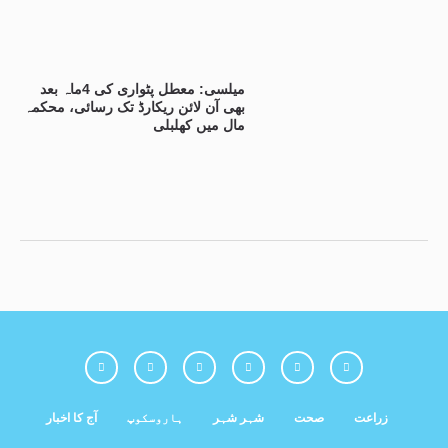
میلسی: معطل پٹواری کی 4ماہ بعد
بھی آن لائن ریکارڈ تک رسائی، محکمہ
مال میں کھلبلی
زراعت
صحت
شہر شہر
ہاروسکوپ
آج کا اخبار