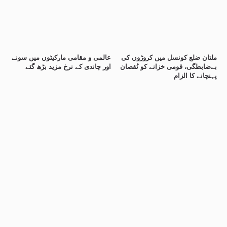
ملتان ضلع کونسل میں کروڑوں کی
عالمی و مقامی مارکیٹوں میں سونے
بےضابطگی، قومی خزانے کو نُقصان
اور چاندی کے نرخ مزید بڑھ گئے
پہنچانے کا الزام