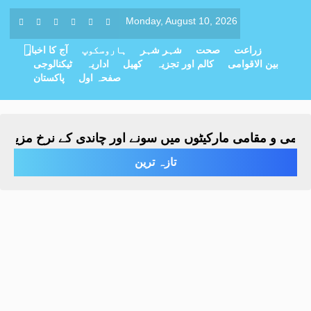
Monday, August 10, 2026
زراعت
صحت
شہر شہر
ہاروسکوپ
آج کا اخبار
بین الاقوامی
کالم اور تجزیہ
کھیل
اداریہ
ٹیکنالوجی
صفحہ اول
پاکستان
ی و مقامی مارکیٹوں میں سونے اور چاندی کے نرخ مزید بڑھ گ
تازہ ترین