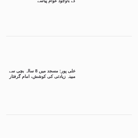
کے باوجود عوام پیاسے
علی پور: مسجد میں 8 سالہ بچی سے
مبینہ زیادتی کی کوشش، امام گرفتار