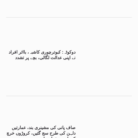
دوکوٹہ: کبوترچوری کاشبہ، بااثر افراد
نے اپنی عدالت لگالی، بچے پر تشدد
صاف پانی کی مشینری بند، عمارتیں
دلہن کی طرح سج گئیں، کروڑوں خرچ