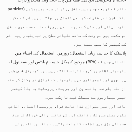
particles) سانس کے ذریعے جسم میں داخل ہوکر نہ صرف پھیپھڑوں
بلکہ خون اور خلیات کو بھی نقصان پہنچاتے ہیں۔ اس کے علاوہ
آلودہ پانی اور مٹی کے ذریعے بھی زہریلے مادے جسم میں داخل
ہو سکتے ہیں جو وقت کے ساتھ خلیاتی سطح پر تبدیلیاں پیدا کر
کے کینسر کا سبب بنتے ہیں۔
پلاسٹک کا حد سے زیادہ استعمال: روزمرہ استعمال کی اشیاء میں
موجود کیمیکل جیسے تھیلیٹس اور بسفینول اے (BPA) انسانی جسم کے
ہارمونی نظام پر گہرے اثرات ڈالتے ہیں۔ یہ کیمیکل خاص طور
پر بچوں اور نوجوانوں میں ہارمونز کے توازن کو بگاڑ کر جلد
از جلد بلوغت، بانجھ پن اور بریسٹ، پروسٹیٹ یا بلڈ کینسر
جیسی بیماریوں سے منسلک کیے جا چکے ہیں۔
ناقص اور غیر متوازن غذا: فاسٹ فوڈ، پروسیسڈ اشیاء، اضافی
شکر، مصنوعی رنگ و ذائقے اور کم فائبر والی خوراک نہ صرف
جسمانی وزن میں اضافے کا باعث بنتی ہے بلکہ یہ اندرونی