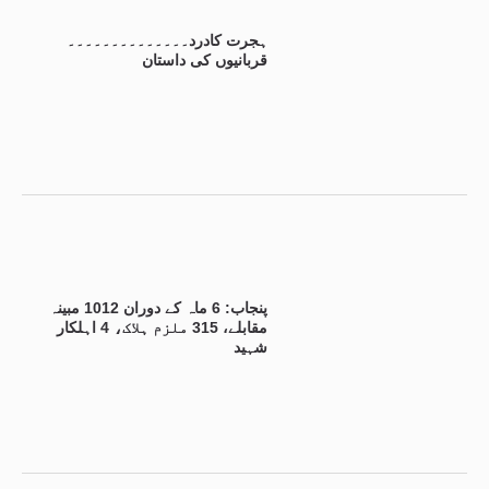
ہجرت کادرد۔۔۔۔۔۔۔۔۔۔۔۔۔۔
قربانیوں کی داستان
پنجاب: 6 ماہ کے دوران 1012 مبینہ
مقابلے، 315 ملزم ہلاک، 4 اہلکار
شہید