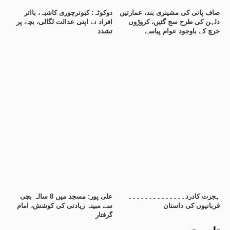
صاف پانی کی مشینری بند، عمارتیں
دوکوٹہ: کبوترچوری کاشبہ، بااثر
دلہن کی طرح سج گئیں، کروڑوں
افراد نے اپنی عدالت لگالی، بچے پر
خرچ کے باوجود عوام پیاسے
تشدد
ہجرت کادرد۔۔۔۔۔۔۔۔۔۔۔۔۔۔
علی پور: مسجد میں 8 سالہ بچی
قربانیوں کی داستان
سے مبینہ زیادتی کی کوشش، امام
گرفتار