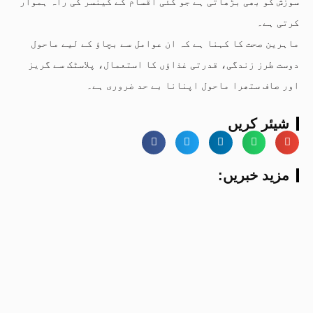
سوزش کو بھی بڑھاتی ہے جو کئی اقسام کے کینسر کی راہ ہموار
کرتی ہے۔
ماہرین صحت کا کہنا ہے کہ ان عوامل سے بچاؤ کے لیے ماحول
دوست طرز زندگی، قدرتی غذاؤں کا استعمال، پلاسٹک سے گریز
اور صاف ستھرا ماحول اپنانا بے حد ضروری ہے۔
شیئر کریں
:مزید خبریں