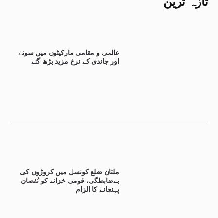
تازہ ترین
عالمی و مقامی مارکیٹوں میں سونے
اور چاندی کے نرخ مزید بڑھ گئے
ملتان ضلع کونسل میں کروڑوں کی
بےضابطگی، قومی خزانے کو نُقصان
پہنچانے کا الزام