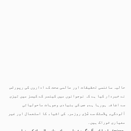
حالیہ سائنسی تحقیقات اور عالمی صحت کے اداروں کی رپورٹس
نے خبردار کیا ہے کہ نوجوانوں میں کینسر کے کیسز میں تیزی
سے اضافہ ہورہا ہے، جس کی بنیادی وجوہات ماحولیاتی
آلودگی، پلاسٹک سے جُڑی روزمرہ کی اشیاء کا استعمال اور غیر
معیاری خوراک ہیں۔
ماحولیاتی آلودگی: فضا میں پائے جانے والے مائیکرو ذرات (micro-