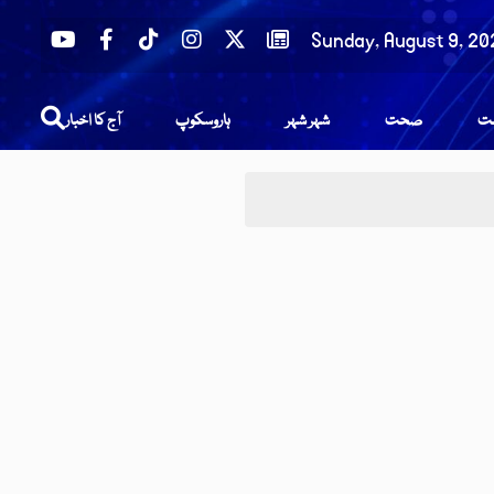
Sunday, August 9, 20
عت
صحت
شہر شہر
ہاروسکوپ
آج کا اخبار