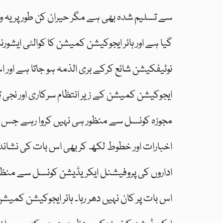
سے تسلیم شدہ بھی ہے مگر حیران کن طور پر یہ
گیا ہے اور ہائر ایجوکیشن کمیشن کا کوالٹی ای
نوٹیفکیشن شائع کرکے بری الذمہ ہو جاتا ہے اور 
ایجوکیشن کمیشن کے زیر انتظام سرکاری اور نجی 
مجوزہ کونسل سے منظور ہی نہیں کروا رہے جس کی
اخبارات اور خطوط لکھ کر بھی اس بات کی نشان
اداروں کی پروفیشنل ایکریڈیشن کونسل سے منظور