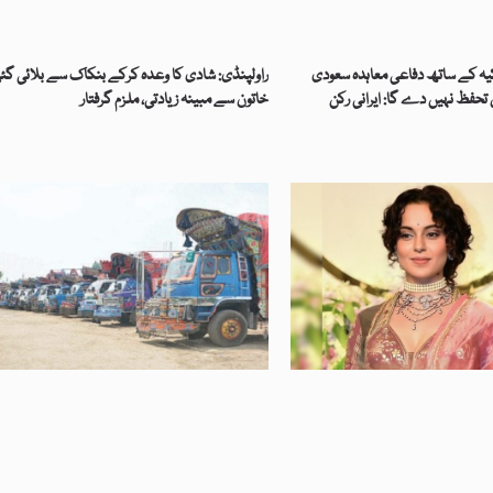
کیہ کے ساتھ دفاعی معاہدہ سعودی
راولپنڈی: شادی کا وعدہ کرکے بنکاک سے بلائی گئ
حفظ نہیں دے گا: ایرانی رکن
خاتون سے مبینہ زیادتی، ملزم گرفتار