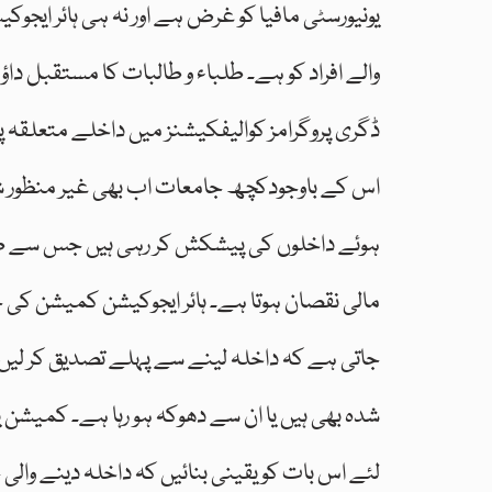
یونیورسٹی مافیا کو غرض ہے اور نہ ہی ہائر ایجوک
والے افراد کو ہے۔ طلباء و طالبات کا مستقبل دا
ڈگری پروگرامز کوالیفکیشنز میں داخلے متعلقہ 
اس کے باوجودکچھ جامعات اب بھی غیر منظور شد
ہوئے داخلوں کی پیشکش کر رہی ہیں جس سے طل
مالی نقصان ہوتا ہے۔ ہائر ایجوکیشن کمیشن کی جا
جاتی ہے کہ داخلہ لینے سے پہلے تصدیق کر لیں 
شدہ بھی ہیں یا ان سے دھوکہ ہو رہا ہے۔ کمیشن یا
لئے اس بات کو یقینی بنائیں کہ داخلہ دینے والی