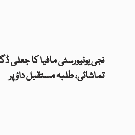
نجی یونیورسٹی مافیا کا جعلی ڈگ
تماشائی، طلبہ مستقبل داؤ پر