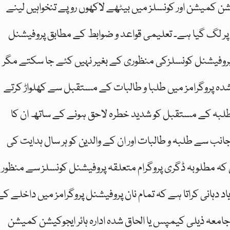
یشن کمیشن اور کونسلز میں بیٹھے لاکھوں روپے تنخواہیں لینے
ؤ پر لگ گیا ہے۔ تعلیمی قواعد و ضوابط کے مطابق پروفیشنل
پروفیشنل کونسلزکی منظوری کے بغیر نہیں کئے جا سکتے مگر
ہ پروگرامز میں طلبا و طالبات کے مستقبل سے کھلواڑ کرتے
بہ کے مستقبل کو شدید خطرہ لاحق ہونے کے ساتھ ان کا
نب سے طلبہ و طالبات اور ان کے والدین کو ہر سال ہدایت کی
کہ مطلوبہ ڈگری پروگرام متعلقہ پروفیشنل کونسلز سے منظور
د دہانی کراتا ہے کہ تمام نان پروفیشنل پروگرامز میں داخلے کے
 جامعہ ذیلی کیمپس یا الحاق شدہ ادارہ ہائر ایجوکیشن کمیشن