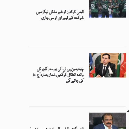
قومی کرکٹرز کو غیر ملکی لیگز میں
شرکت کے لیے این او سی جاری
چیئرمین پی ٹی آئی بیرسٹر گوہر کی
والدہ انتقال کرگئیں، نماز جنازہ آج ادا
کی جائے گی