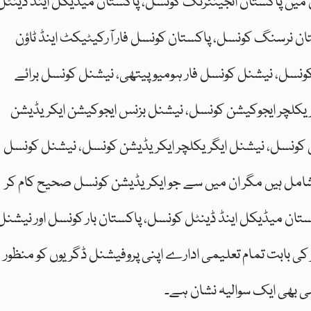
یں پاکستان انجینئرنگ کونسل، پاکستان میڈیکل اینڈ ڈینٹل
 نرسنگ کونسل، پاکستان کونسل فار آرکیٹیکٹ اینڈ ٹاؤن
کونسل، نیشنل کونسل فار ہومیوپیتھی، نیشنل کونسل برائے
ریکلچر ایجوکیشن کونسل، نیشنل بزنس ایجوکیشن ایکریڈیشن
کونسل، نیشنل ایگریکلچر ایکریڈیشن کونسل، نیشنل کونسل
 شامل ہیں مگر ان میں سے جو ایکریڈیشن کونسل صحیح کام کر
تان میڈیکل اینڈ ڈینٹل کونسل، پاکستان بار کونسل اور نیشنل
ی بابت تمام تعلیمی ادارے اپنی پروفیشنل ڈگریوں کو منظور
شی بھی ایک سوالیہ نشان ہے۔