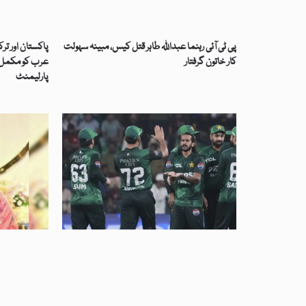
پی ٹی آئی رہنما عبداللہ طاہر قتل کیس، مبینہ سہولت
پاکستان اور تر
کار خاتون گرفتار
عرب کو مکمل ت
پارلیمنٹ