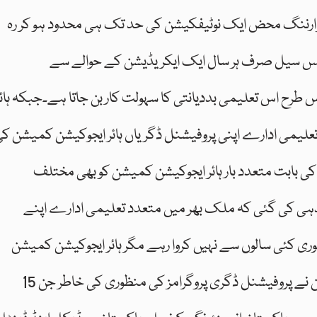
 وارننگ محض ایک نوٹیفکیشن کی حد تک ہی محدود ہو کر رہ
شورنس سیل صرف ہر سال ایک ایکریڈیشن کے حوالے سے
اس طرح اس تعلیمی بددیانتی کا سہولت کار بن جاتا ہے۔جبکہ ہائر
تعلیمی ادارے اپنی پروفیشنل ڈگریاں ہائر ایجوکیشن کمیشن ک
 بابت متعدد بار ہائر ایجوکیشن کمیشن کو بھی مختلف
دہی کی گئی کہ ملک بھر میں متعدد تعلیمی ادارے اپنے
ی کئی سالوں سے نہیں کروا رہے مگر ہائر ایجوکیشن کمیشن
اس بات پر کان نہیں دھر رہا۔ ہائر ایجوکیشن کمیشن نے پروفیشنل ڈگری پروگرامز کی منظوری کی خاطر جن 15