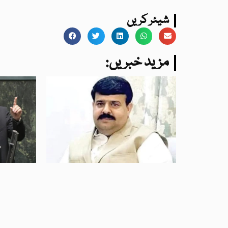
شیئر کریں
:مزید خبریں