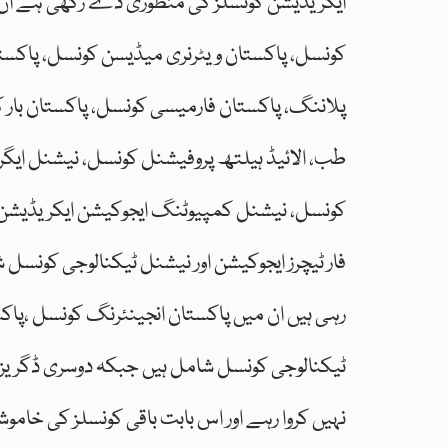
ایکریڈیشن کونسلز کی منظوری دے رکھی ہے ان م
کونسل، پاکستان ویٹرنری میڈیسن کونسل، پاکستان
پلاننگ، پاکستان فارمیسی کونسل، پاکستان بار 
طب، الائیڈ ہیلتھ پروفیشنل کونسل، نیشنل ایگ
کونسل، نیشنل کمپیوٹنگ ایجوکیشن ایکریڈیشن 
فار ٹیچرز ایجوکیشن اور نیشنل ٹیکنالوجی کونسل
رہی ہیں ان میں پاکستان انجینئرنگ کونسل ،پاکس
ٹیکنالوجی کونسل شامل ہیں جبکہ دوسری ڈگریز ک
نہیں کروا رہے اور اس بابت باقی کونسلز کی خامو