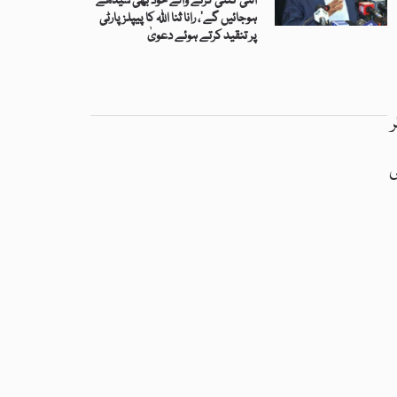
’الٹی گنتی کرنے والے خود بھی سیدھے
ہوجائیں گے‘، رانا ثنا اللہ کا پیپلز پارٹی
پر تنقید کرتے ہوئے دعویٰ
ی