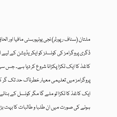
ملتان (سٹاف رپورٹر) نجی یونیورسٹی مافیا اور ال
ڈگری پروگرامز کی کونسلز کو ایکریڈیشن کے لیے 
کاغذ کا ایک ٹکڑا پکڑانا شروع کر دیا ہے۔ جس س
پروگرامز میں تعلیمی معیار خطرناک حد تک گر 
ایک کاغذ کا ٹکڑا تو ملے گا مگر کونسل کے بنائے
ہونے کی صورت میں ان طلبا و طالبات کا بہت بڑ