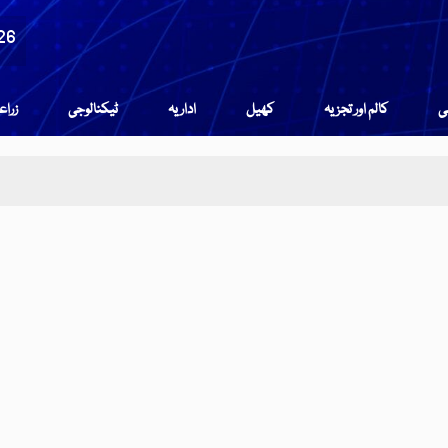
26
می
کالم اور تجزیہ
کھیل
اداریہ
ٹیکنالوجی
زرا