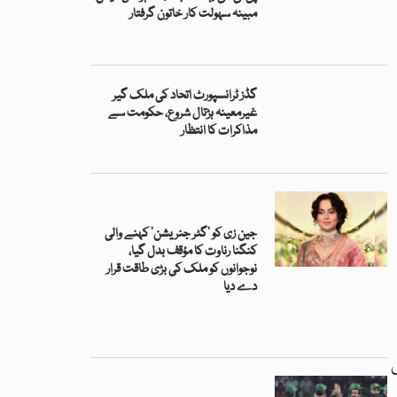
مبینہ سہولت کار خاتون گرفتار
گڈز ٹرانسپورٹ اتحاد کی ملک گیر
غیرمعینہ ہڑتال شروع، حکومت سے
مذاکرات کا انتظار
جین زی کو ’گٹر جنریشن‘ کہنے والی
کنگنا رناوت کا مؤقف بدل گیا،
نوجوانوں کو ملک کی بڑی طاقت قرار
دے دیا