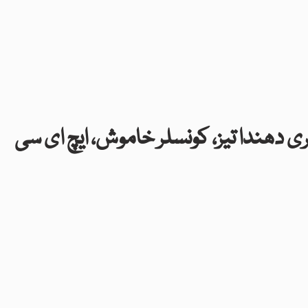
ری دھندا تیز، کونسلر خاموش، ایچ ای سی