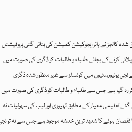
حاق شدہ کالجز نے ہائر ایجوکیشن کمیشن کی بنائی گئی پروفیشنل
اپلائی کرنےکے بجائے طلباء و طالبات کو ڈگری کی صورت میں
ے نجی یونیورسٹیوں میں کونسلز سے غیر منظور شدہ ڈگری
کر رہ گیا ہے جس سے طلباء و طالبات کو ڈگری کی صورت میں
 گئے تعلیمی معیار کے مطابق تھیوری اور لیب کی سہولیات نہ
ا نقصان ہونے کا شدید ترین خدشہ موجود ہے جس سے نہ تو نجی