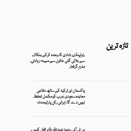
تازہ ترین
راولپنڈی: شادی کا وعدہ کرکے بنکاک
سے بلائی گئی خاتون سے مبینہ زیادتی،
ملزم گرفتار
پاکستان اور ترکیہ کے ساتھ دفاعی
معاہدہ سعودی عرب کو مکمل تحفظ
نہیں دے گا: ایرانی رکن پارلیمنٹ
پی ٹی آئی رہنما عبداللہ طاہر قتل کیس،