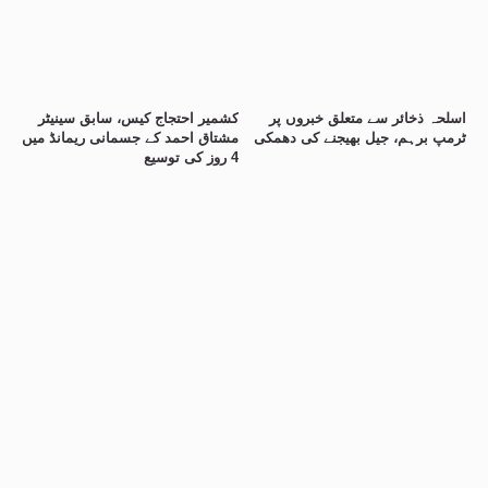
اسلحہ ذخائر سے متعلق خبروں پر
کشمیر احتجاج کیس، سابق سینیٹر
ٹرمپ برہم، جیل بھیجنے کی دھمکی
مشتاق احمد کے جسمانی ریمانڈ میں
4 روز کی توسیع