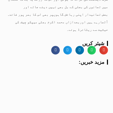
میں تھانوں کی بجلی کے بل بھی نہیں دیئے جاتے اور
بعض تھانیدار اپنی رہائش گاہوںپر بھی اس کا بھر پور فائدہ
اُٹھارہے ہیں اوربعدازاں محمد اکرم بھٹی میپکو چیف کی
حیثیت سے ریٹائرڈ ہوئے۔
شیئر کریں
:مزید خبریں