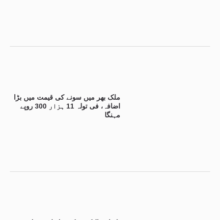
ملک بھر میں سونے کی قیمت میں بڑا
اضافہ، فی تولہ 11 ہزار 300 روپے
مہنگا