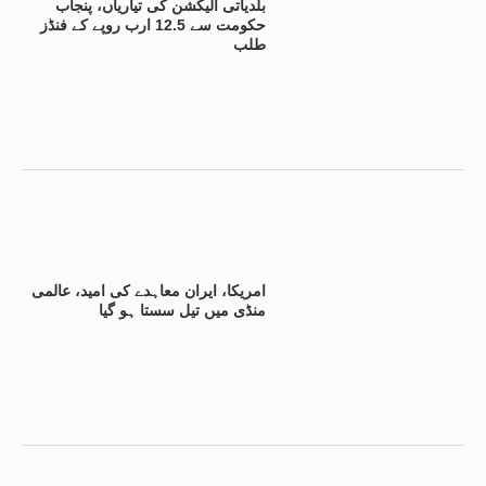
بلدیاتی الیکشن کی تیاریاں، پنجاب
حکومت سے 12.5 ارب روپے کے فنڈز
طلب
امریکا، ایران معاہدے کی امید، عالمی
منڈی میں تیل سستا ہو گیا