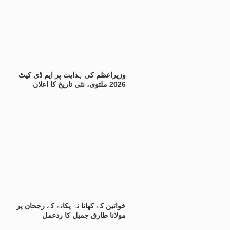
وزیراعظم کی ہدایت پر ایم ڈی کیٹ
2026 ملتوی، نئی تاریخ کا اعلان
خواتین کے کھانا نہ پکانے کے رجحان پر
مولانا طارق جمیل کا ردعمل