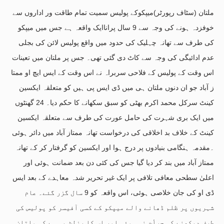
ملتان (سٹاف رپورٹر)میپکوکے پولیس سمیت تمام طاقت ور اداروں سے
خوفزدہ ہونے کی وجہ سے 9 سال پراناایک واقعہ ہے جس میں میپکو
کی طرف سے تھانہ چہلیک کی حدود میں واقع پولیس لائن کی بجلی
عدم ادائیگی کی وجہ سے کاٹ دی گئی تھی۔ جس پر ملتان میں تعینات
اس وقت کے پولیس کے فلاحی سربراہ نے اس وقت کے ایس ایچ او ممتا
ز آباد جو ان دنوں ملتان ہی میں ڈی ایس پی ہیں کو متعلقہ ایکسین
کینٹ سرکل محمد اکرم بھٹی کو سبق سکھانے کا حکم دیا۔ 24 گھنٹوں
میں ایک بری شہرت کی حامل عورت کی طرف سے متعلقہ ایکسین
کینٹ کے خلاف بد اخلاقی کی درخواست تھانہ ممتاز آباد میں دائر ہوئی
۔مقدمہ ہنگامی بنیادوں پر درج ہوا اور ایکسین کو گرفتار کر کے تھانہ
ممتاز آباد میں بند کر دیا گیا جس کی کئی دن بعد ضمانت ہوئی اور
اعلیٰ سطحی معافی تلافی پر ایک غیر تحریر شدہ معاہدے کے بعد ایس
ڈی او کی جان خلاصی ہوئی، اس واقعہ کو 9 سال گزر گئے۔ عام
شہریوں پر ظلم ڈھانے والے میپکو کے کسی آفیسر کو پولیس کی
طرف دیکھنے کی جرأت نہ ہوئی اور اس کا رزلٹ یہ ہے کہ ملتان