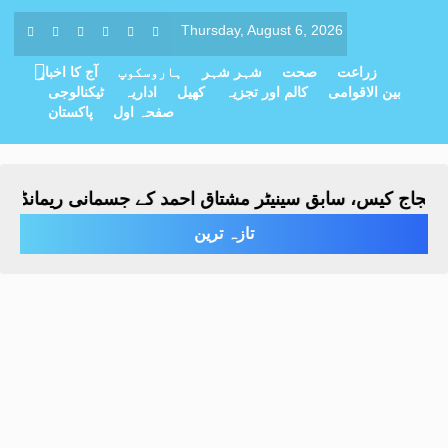
Thursday, August 6, 2026
زراعت
صحت
شہر شہر
ہاروسکوپ
آج کا اخبار
بین الاقوامی
کالم اور تجزیہ
کھیل
اداریہ
ٹیکنالوجی
صفحہ اول
پاکستان
 کیس، سابق سینیٹر مشتاق احمد کے جسمانی ریمانڈ میں 4 روز کی توسیع
تازہ ترین