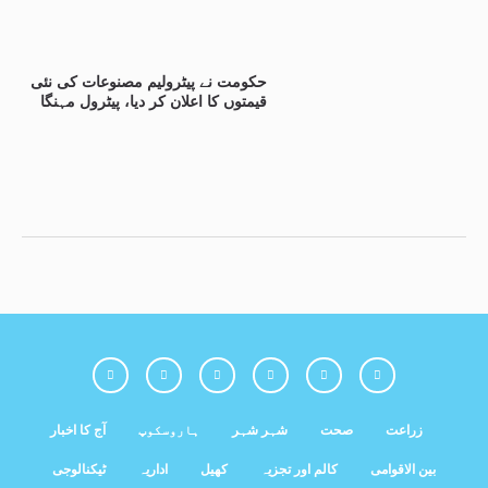
حکومت نے پیٹرولیم مصنوعات کی نئی
قیمتوں کا اعلان کر دیا، پیٹرول مہنگا
زراعت
صحت
شہر شہر
ہاروسکوپ
آج کا اخبار
بین الاقوامی
کالم اور تجزیہ
کھیل
اداریہ
ٹیکنالوجی