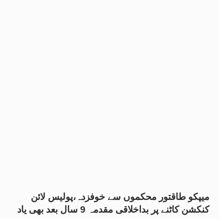
میپکو طاقتور محکموں سے خوفزدہ،پولیس لائن
کنکشن کاٹنے پر بداخلاقی مقدمہ 9 سال بعد بھی یاد