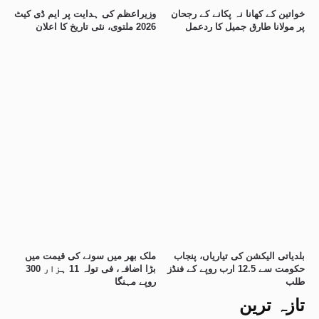
خواتین کے کھانا نہ پکانے کے رجحان
وزیراعظم کی ہدایت پر ایم ڈی کیٹ
پر مولانا طارق جمیل کا ردعمل
2026 ملتوی، نئی تاریخ کا اعلان
بلدیاتی الیکشن کی تیاریاں، پنجاب
ملک بھر میں سونے کی قیمت میں
حکومت سے 12.5 ارب روپے کے فنڈز
بڑا اضافہ، فی تولہ 11 ہزار 300
طلب
روپے مہنگا
تازہ ترین