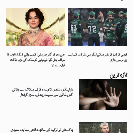
قومی کرکٹرز کو غیر ملکی لیگز میں شرکت کے لیے
جین زی کو ’گٹر جنریشن‘ کہنے والی کنگنا رناوت کا
این او سی جاری
مؤقف بدل گیا، نوجوانوں کو ملک کی بڑی طاقت
قرار دے دیا
تازہ ترین
راولپنڈی: شادی کا وعدہ کرکے بنکاک سے بلائی
گئی خاتون سے مبینہ زیادتی، ملزم گرفتار
پاکستان اور ترکیہ کے ساتھ دفاعی معاہدہ سعودی