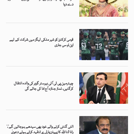
دے دیا
قومی کرکٹرز کو غیر ملکی لیگز میں شرکت کے لیے
این او سی جاری
چیئرمین پی ٹی آئی بیرسٹر گوہر کی والدہ انتقال
کرگئیں، نماز جنازہ آج ادا کی جائے گی
’الٹی گنتی کرنے والے خود بھی سیدھے ہوجائیں گے‘،
رانا ثنا اللہ کا پیپلز پارٹی پر تنقید کرتے ہوئے دعویٰ