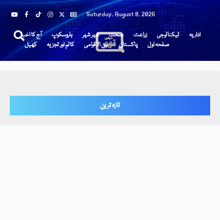
Saturday, August 8, 2026
اداریہ
ٹیکنالوجی
زراعت
صحت
شہر شہر
ہاروسکوپ
آج کا اخبار
صفحہ اول
پاکستان
بین الاقوامی
کالم اور تجزیہ
کھیل
تازہ ترین