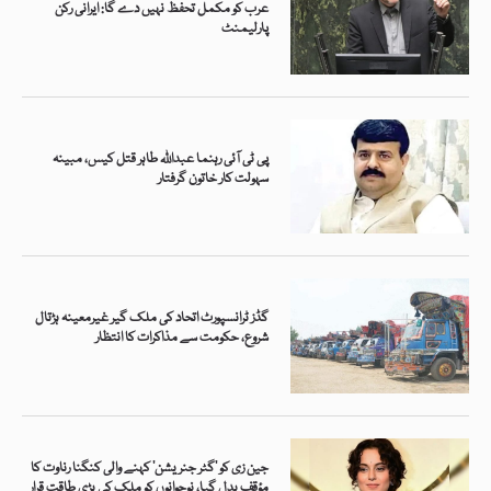
عرب کو مکمل تحفظ نہیں دے گا: ایرانی رکن
پارلیمنٹ
پی ٹی آئی رہنما عبداللہ طاہر قتل کیس، مبینہ
سہولت کار خاتون گرفتار
گڈز ٹرانسپورٹ اتحاد کی ملک گیر غیرمعینہ ہڑتال
شروع، حکومت سے مذاکرات کا انتظار
جین زی کو ’گٹر جنریشن‘ کہنے والی کنگنا رناوت کا
مؤقف بدل گیا، نوجوانوں کو ملک کی بڑی طاقت قرار