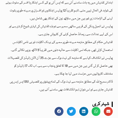
ابتدائی تفتیش میں یہ بات سامنے آئی ہے کہ ایس آئی یو کے کسی اہلکار یا افسر کے ملوث ہونے
کے شواہد فی الحال نہیں ملے، تاہم تقریباً 12 پولیس اہلکاروں اور افسران پر مبینہ طور پر رشوت
لینے کے الزامات زیرِ غور ہیں جن میں ساؤتھ زون کے اہلکار بھی شامل ہیں۔
پولیس نے انمول پنکی کے قریبی ساتھی سمیر سے دوبارہ تفتیش کی تیاری شروع کر دی ہے اور
اس کے لیے عدالت سے ریمانڈ حاصل کرنے کی کارروائی جاری ہے۔
تفتیشی حکام کے مطابق ملزمہ مبینہ طور پر سمیر کے بینک اکاؤنٹ اور بے نامی اکاؤنٹس
استعمال کرتی تھی، جبکہ اسی اکاؤنٹ سے حالیہ دنوں میں تقریباً 9 لاکھ روپے نکالے گئے۔
پولیس نے انکشاف کیا ہے کہ ملزمہ کے نیٹ ورک سے جڑے 35 آن لائن رائیڈرز کی تفصیلات
بھی حاصل کر لی گئی ہیں جن میں سے 10 کا تعلق پنجاب سے ہے۔ اب تک 17 رائیڈرز کو
مختلف کارروائیوں میں حراست میں لیا جا چکا ہے۔
ایس ایس پی SIU ڈاکٹر سمیع اللہ کے مطابق ملزمہ سے نیٹ ورک کے تمام پہلوؤں پر تفصیلی
تفتیش جاری ہے اور اس دوران اہم انکشافات بھی سامنے آئے ہیں۔
شیئر کریں