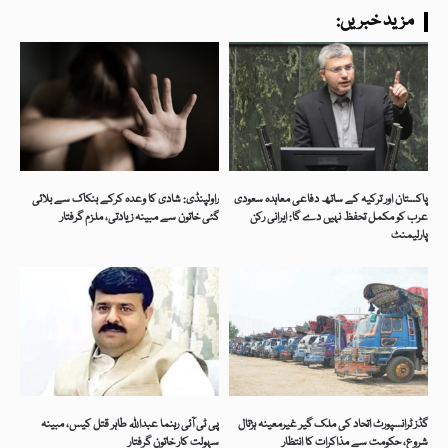
:مزید خبریں
پاکستان اور ترکیہ کے ساتھ دفاعی معاہدہ سعودی
راولپنڈی: شادی کا وعدہ کرکے بنکاک سے بلائی
عرب کو مکمل تحفظ نہیں دے گا: ایرانی رکن
گئی خاتون سے مبینہ زیادتی، ملزم گرفتار
پارلیمنٹ
گڈز ٹرانسپورٹ اتحاد کی ملک گیر غیرمعینہ ہڑتال
پی ٹی آئی رہنما عبداللہ طاہر قتل کیس، مبینہ
شروع، حکومت سے مذاکرات کا انتظار
سہولت کار خاتون گرفتار