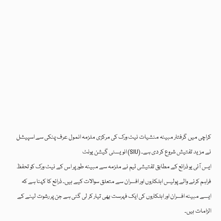
کراچی میں گرفتار مبینہ منشیات نیٹ ورک کی مرکزی ملزمہ انمول عرف پنکی سے اسپیشل
انویسٹی گیشن یونٹ (SIU) نے مزید تفتیش شروع کر دی ہے۔
ایس آئی یو ذرائع کے مطابق تفتیشی ٹیم نے ملزمہ سے مبینہ طور پر اس کے نیٹ ورک کو تحفظ
فراہم کرنے والے پولیس اہلکاروں اور افسران سے متعلق سوالات کیے ہیں۔ ذرائع کا کہنا ہے کہ
ایسے مبینہ افسران اور اہلکاروں کی ایک فہرست بھی تیار کر لی گئی ہے جن پر رشوت لینے کے
الزامات ہیں۔