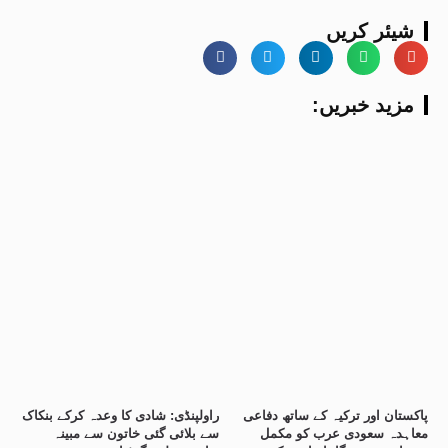
شیئر کریں
:مزید خبریں
پاکستان اور ترکیہ کے ساتھ دفاعی
راولپنڈی: شادی کا وعدہ کرکے بنکاک
معاہدہ سعودی عرب کو مکمل
سے بلائی گئی خاتون سے مبینہ