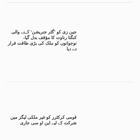
جین زی کو ’گٹر جنریشن‘ کہنے والی
کنگنا رناوت کا مؤقف بدل گیا،
نوجوانوں کو ملک کی بڑی طاقت قرار
دے دیا
قومی کرکٹرز کو غیر ملکی لیگز میں
شرکت کے لیے این او سی جاری