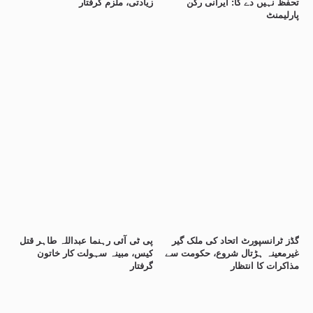
تحفظ نہیں دے گا: ایرانی رکن
زیادتی، ملزم گرفتار
پارلیمنٹ
گڈز ٹرانسپورٹ اتحاد کی ملک گیر
پی ٹی آئی رہنما عبداللہ طاہر قتل
غیرمعینہ ہڑتال شروع، حکومت سے
کیس، مبینہ سہولت کار خاتون
مذاکرات کا انتظار
گرفتار