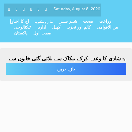
Saturday, August 8, 2026
زراعت
صحت
شہر شہر
ہاروسکوپ
آج کا اخبار
بین الاقوامی
کالم اور تجزیہ
کھیل
اداریہ
ٹیکنالوجی
صفحہ اول
پاکستان
: شادی کا وعدہ کرکے بنکاک سے بلائی گئی خاتون سے مبینہ زی
تازہ ترین