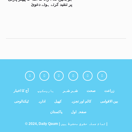
پر تنقید کرتے ہوئے دعویٰ
زراعت
صحت
شہر شہر
ہاروسکوپ
آج کا اخبار
بین الاقوامی
کالم اور تجزیہ
کھیل
اداریہ
ٹیکنالوجی
صفحہ اول
پاکستان
© 2024, Daily Qaum | تمام جملہ حقوق محفوظ ہیں |