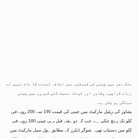
ملک بھر میں چینی کی قیمتوں میں اضافہ تھمنے کا نام نہیں لے
رہا، کراچی، پشاور اور کوئٹہ سمیت کئی شہروں میں چینی
مہنگی ہو چکی ہے۔
پشاور کی ریٹیل مارکیٹ میں چینی کی قیمت 190 سے 200 روپے فی
کلو تک پہنچ چکی ہے، جب کہ دو ہفتے قبل یہی چینی 180 روپے فی
کلو میں دستیاب تھی۔ شوگر ڈیلرز کے مطابق ہول سیل مارکیٹ میں