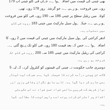
بھی چینی کی قیمت میں اضافہ ہوا ہے، جہاں فی کلو چینی اب 179
روپے میں فروخت ہو رہی ہے، جو گزشتہ روز 178 روپے تھی۔
کوئٹہ میں ریٹیل سطح پر چینی 186 سے 190 روپے فی کلو میں فروخت
ہو رہی ہے، جبکہ ہول سیل مارکیٹ میں چینی 183 روپے فی کلو
میں دستیاب ہے۔
ادھر کراچی کی ہول سیل مارکیٹ میں چینی کی قیمت میں 2 روپے کا
اضافہ ہوا ہے، جس کے بعد قیمت 180 روپے فی کلو تک پہنچ گئی ہے۔
کراچی کی ریٹیل مارکیٹ میں چینی 185 سے 200 روپے فی کلو تک
فروخت ہو رہی ہے۔
دوسری جانب حکومت نے چینی کی قیمتوں کو کنٹرول کرنے کے لیے 5
لاکھ ٹن چینی درآمد کرنے کا فیصلہ کیا ہے، جس کے لیے ٹینڈر
بھی جاری کر دیا گیا ہے۔ تاہم سابق نگران وفاقی وزیر اور
نواز شریف کے قریبی ساتھی فواد حسن فواد نے اس حکومتی
اقدام پر اعتراض کرتے ہوئے اسے واپس لینے کا مطالبہ کیا
ہے۔