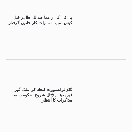
پی ٹی آئی رہنما عبداللہ طاہر قتل
کیس، مبینہ سہولت کار خاتون گرفتار
گڈز ٹرانسپورٹ اتحاد کی ملک گیر
غیرمعینہ ہڑتال شروع، حکومت سے
مذاکرات کا انتظار