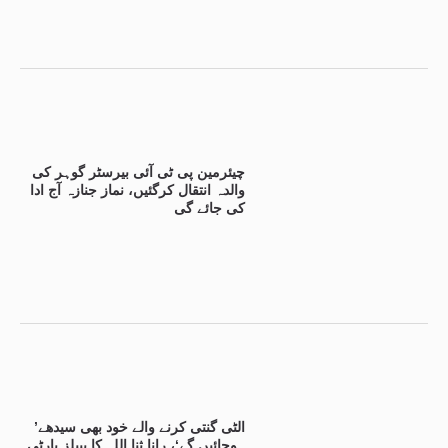
چیئرمین پی ٹی آئی بیرسٹر گوہر کی
والدہ انتقال کرگئیں، نماز جنازہ آج ادا
کی جائے گی
’الٹی گنتی کرنے والے خود بھی سیدھے
ہوجائیں گے‘، رانا ثنا اللہ کا پیپلز پارٹی