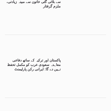
سے بلائی گئی خاتون سے مبینہ زیادتی،
ملزم گرفتار
پاکستان اور ترکیہ کے ساتھ دفاعی
معاہدہ سعودی عرب کو مکمل تحفظ
نہیں دے گا: ایرانی رکن پارلیمنٹ