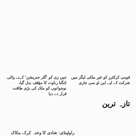
قومی کرکٹرز کو غیر ملکی لیگز میں
جین زی کو ’گٹر جنریشن‘ کہنے والی
شرکت کے لیے این او سی جاری
کنگنا رناوت کا مؤقف بدل گیا،
نوجوانوں کو ملک کی بڑی طاقت
قرار دے دیا
تازہ ترین
راولپنڈی: شادی کا وعدہ کرکے بنکاک