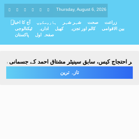
Thursday, August 6, 2026
زراعت
صحت
شہر شہر
ہاروسکوپ
آج کا اخبار
بین الاقوامی
کالم اور تجزیہ
کھیل
اداریہ
ٹیکنالوجی
صفحہ اول
پاکستان
احتجاج کیس، سابق سینیٹر مشتاق احمد کے جسمانی ریمانڈ میں 4 روز کی ت
تازہ ترین