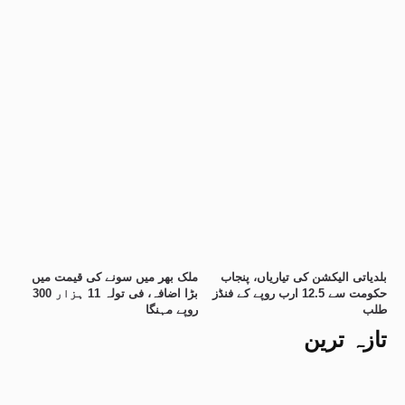
بلدیاتی الیکشن کی تیاریاں، پنجاب
ملک بھر میں سونے کی قیمت میں
حکومت سے 12.5 ارب روپے کے فنڈز
بڑا اضافہ، فی تولہ 11 ہزار 300
طلب
روپے مہنگا
تازہ ترین