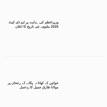
وزیراعظم کی ہدایت پر ایم ڈی کیٹ
2026 ملتوی، نئی تاریخ کا اعلان
خواتین کے کھانا نہ پکانے کے رجحان پر
مولانا طارق جمیل کا ردعمل