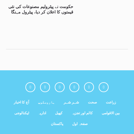
حکومت نے پیٹرولیم مصنوعات کی نئی
قیمتوں کا اعلان کر دیا، پیٹرول مہنگا
زراعت
صحت
شہر شہر
ہاروسکوپ
آج کا اخبار
بین الاقوامی
کالم اور تجزیہ
کھیل
اداریہ
ٹیکنالوجی
صفحہ اول
پاکستان