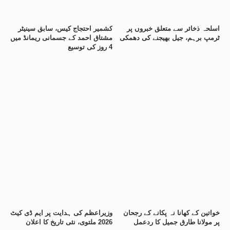
اسلحہ ذخائر سے متعلق خبروں پر
کشمیر احتجاج کیس، سابق سینیٹر
ٹرمپ برہم، جیل بھیجنے کی دھمکی
مشتاق احمد کے جسمانی ریمانڈ میں
4 روز کی توسیع
خواتین کے کھانا نہ پکانے کے رجحان
وزیراعظم کی ہدایت پر ایم ڈی کیٹ
پر مولانا طارق جمیل کا ردعمل
2026 ملتوی، نئی تاریخ کا اعلان