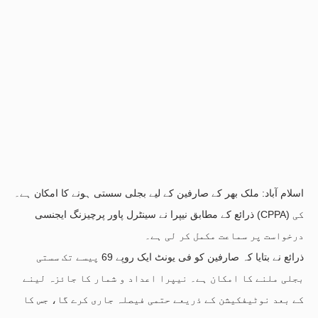
اسلام آباد: ملک بھر کے صارفین کے لیے بجلی سستی ہونے کا امکان ہے۔
ذرائع کے مطابق نیپرا نے سینٹرل پاور پرچیزنگ ایجنسی (CPPA) کی
درخواست پر سماعت مکمل کر لی ہے۔
ذرائع نے بتایا کہ صارفین کو فی یونٹ ایک روپے 69 پیسے تک سستی
بجلی ملنے کا امکان ہے۔ نیپرا اعداد و شمار کا جائزہ لینے
کے بعد نوٹیفکیشن کے ذریعے حتمی فیصلہ جاری کرے گا، جس کا