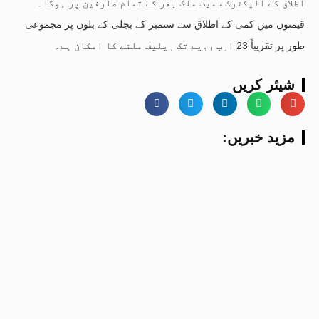
اطلاق کے الیکٹرک سمیت ملک بھر کے تمام صارفین پر ہوگا۔
قیمتوں میں کمی کے اطلاق سے ستمبر کے بجلی کے بلوں پر مجموعی
طور پر تقریباً 23 ارب روپے تک ریلیف ملنے کا امکان ہے۔
شیئر کریں
:مزید خبریں