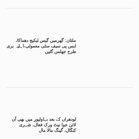
ملتان: گھرمیں گیس لیکیج دھماکا،
ایس پی سیف سٹی معمولی،اہلیہ بری
طرح جھلس گئیں
لودھراں کے بعد بہاولپور میں بھی آن
لائن جوا نیٹ ورک فعال، شہری
کنگال، گینگ مالا مال