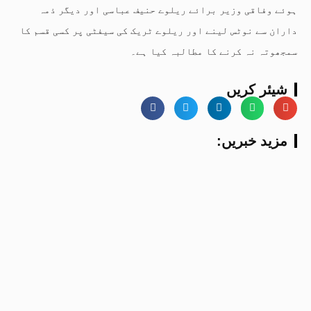
ہوئے وفاقی وزیر برائے ریلوے حنیف عباسی اور دیگر ذمہ
داران سے نوٹس لینے اور ریلوے ٹریک کی سیفٹی پر کسی قسم کا
سمجھوتہ نہ کرنے کا مطالبہ کیا ہے۔
شیئر کریں
:مزید خبریں