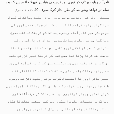
نادرآباد ریلوے پھاٹک کو فوری اور ترجیحی بنیاد پر کھولا جائےجس کے بعد
تمام تر قواعد وضوابط کو نظر انداز کرکےصرف 40 لاکھ کے عوض
سیفٹی رولز کو روندتے ہوئے نادرآباد ریلوے پھاٹک کو کھول
دیا گیا۔ریلوے ذرائع کا کہنا ہےکہ اب جبکہ فلائی اوور کی
موجودگی میں نادرآباد ریلوے پھاٹک کو ٹریفک کے لئے کھول
دیا گیا ہے تو ریلوے پھاٹک سے سوائے ان دو چارگھروں کے
مکینوں کے جن کو فلائی اوور تک پہنچنے کے لئے چند سو فٹ کا
فاصلہ طے کرنا پڑتا تھا کسی قسم کی ٹریفک نہیں گزرتی بلکہ
ان گھروں کے مکین بھی جب دیکھتے ہیں کہ ٹرین کی آمد کی وجہ
سے ریلوے پھاٹک بند ہے تو پھاٹک کے کھلنے کا انتظار کئے
بغیر فلائی اوور کا استعمال کرتے ہوئے ریلوے لائن کے دوسری
طرف جا پہنچتے ہیں۔ ذرائع کے مطابق اگر پھاٹک کے اطراف میں
کوئی اجنبی وہیکل ڈرائیور اچانک پھاٹک کی طرف آنکلا اور
پھاٹک پر تعینات ریلوے اہلکار بھی کسی ممکنہ غفلت کا شکار
ہو کر پھاٹک نہ بند کر سکا یا وہیکل ڈرائیور وہیکل پر