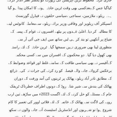
کیاگیا جس کےبعدکسی بھی وقت ٹرین حادثہ ہونے کا امکان پیدا ہو گیا
ہے۔ ریلوے ملازمین، سماجی ،سیاسی حلقوں نے فیڈرل گورنمنٹ
انسپکٹر آف ریلویز اور وفاقی وزیر برائے ریلوے سےمعاملہ کانوٹس لینے
کا مطالبہ کر دیا۔اعلیٰ عہدوں پر بیٹھے افسروں نے عوام کے پیسہ کے
ضیاع پر آنکھیں تو بند کر ہی لیں ساتھ میں ایف جی آئی آر سے
منظوری لینا بھی ضروری نہیں سمجھا گیا۔ ٹرین حادثہ کے لئے راستہ
بھی کھول دیا گیا۔ دو محکموں کے افسران میں سے کسی محکمہ
کےآفیسر نے بھی سیاسی طاقت کے سامنے غلط اور قواعد وضوابط کے
برعکس کروائے جانے والے فیصلہ کو رد کرنے کی جرات نہ کی۔ ذرائع
کے مطابق نادر آباد ریلوے پھاٹک پر ٹرینوں کی آمد ورفت کے دوران
پھاٹک کی بندش سے شیر شاہ روڈ کے دونوں اطراف خطرناک ٹریفک
جام کے مسئلے کو حل کرنے کے لئے اگست 2023ء میں ساڑھے تین ارب
روپے کی لاگت سے پھاٹک کے خاتمہ کے لئے فلائی اوور کی تعمیر کا کام
شروع ہوا تو شہریوں اور انڈسٹریل اسٹیسٹ آنے جانے والوں نے سکھ