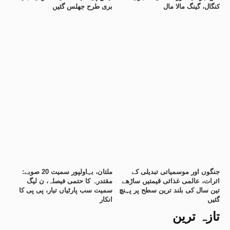
کنگال، گینگ مالا مال
بری طرح جھلس گئیں
جنگوں اور موسمیاتی تبدیلی کے
ملتان، بہاولپور سمیت 20 صوبے:
اثرات، عالمی غذائی قیمتیں ساڑھے
مقتدرہ کا حتمی فیصلہ، ن لیگ
تین سال کی بلند ترین سطح پر پہنچ
سمیت سب پارٹیاں تیار، پی پی کا
گئیں
انکار
تازہ ترین