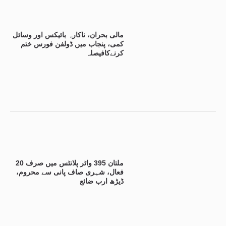
مالی بحران، ناکارہ بائیکس اور وسائل
کمی، پنجاب میں ڈولفن فورس ختم
کرنےکافیصلہ
ملتان 395 واٹر پلانٹس میں صرف 20
فعال، شہری صاف پانی سے محروم،
ڈیڑھ ارب ضائع