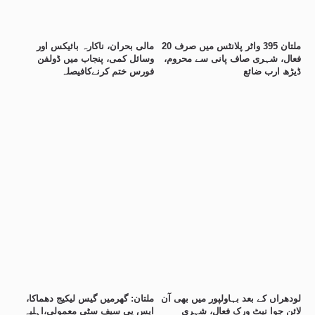
ملتان 395 واٹر پلانٹس میں صرف 20
مالی بحران، ناکارہ بائیکس اور
فعال، شہری صاف پانی سے محروم،
وسائل کمی، پنجاب میں ڈولفن
ڈیڑھ ارب ضائع
فورس ختم کرنےکافیصلہ
لودھراں کے بعد بہاولپور میں بھی آن
ملتان: گھرمیں گیس لیکیج دھماکا،
لائن جوا نیٹ ورک فعال، شہری
ایس پی سیف سٹی معمولی،اہلیہ