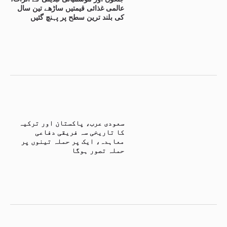
عالمی غذائی قیمتیں ساڑھے تین سال
کی بلند ترین سطح پر پہنچ گئیں
سعودی عرب، پاکستان اور ترکیہ
کا تاریخی سہ فریقی دفاعی
معاہدہ، ایک پر حملہ تینوں پر
حملہ تصور ہوگا