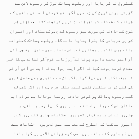
کنٹرول نہ کر پایا اور ریلوے پھاٹک توڑ کر ریلوے لائن سے
گزرتی ہوئی ٹرین کی زد میں آگیا تو قیمتی انسانی جانوں کے
ضیائع کے خدشات کو نظرانداز نہیں کیاجاسکتا بعدازاں اس
طرح کے حادثہ کی صورت میں ریلوے کے چھوٹے سٹاف اور افسران
کو ہی قربانی کا بکرا بنایا جائے گا۔ ریلوے پھاٹک کھلوانے
والے بری الذمہ ہوجائیں گے۔ اس سلسلہ میں سابق ایف جی آئی
آر امیر محمد دائود پوتا نے’’روزنامہ قوم‘‘کی نشاندہی کا خیر
مقدم کرتے ہوئے کہا کہ اگر ایسا ہوا ہے کہ ایف جی آئی آر کو
نہ صرف آگاہ نہیں کیا گیا بلکہ ان سے منظوری بھی حاصل نہیں
کی گئی تو یہ سنگین غلطی نہیں بلکہ جرم ہے اور اگر کھولے
گئے ریلوے پھاٹک پر کوئی حادثہ رونما ہوجاتا ہے تو ڈی ایس
ملتان اس کے براہ راست ذمہ دار ہوں گے یا پھر وہ آفیسر
جنہوں نے اس بابت کوئی تحریری احکامات جاری کئے ہوں گے۔
انہوں نے کہا کہ اسطرح کے معاملہ میں تحریری احکامات بہت
ہی کم جاری کئے جاتے ہیں ۔سب کچھ زبانی کلامی ہی کیا جاتا