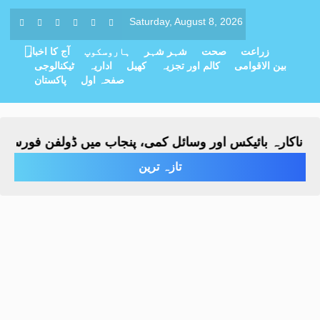
Saturday, August 8, 2026
زراعت
صحت
شہر شہر
ہاروسکوپ
آج کا اخبار
بین الاقوامی
کالم اور تجزیہ
کھیل
اداریہ
ٹیکنالوجی
صفحہ اول
پاکستان
کارہ بائیکس اور وسائل کمی، پنجاب میں ڈولفن فورس ختم ک
تازہ ترین