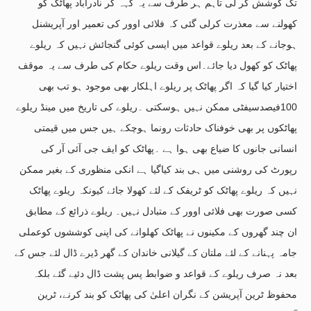
تک کوشش کر لی تاہم ہر طرف سے یہ کہہ کر نادرآباد پھاٹک کو
کھولنے سے معذرت کرلی گئی کہ فلائی اوور کی تعمیر اور آپریشنل
ہوجانے کے بعد ریلوے قواعد میں ایسی کوئی گنجائش نہیں کہ ریلوے
پھاٹک کو کھول دیا جائے۔اس وقت ریلوے حکام کی طرف سے یہ موقف
اختیار کیا گیا کہ اگر پھاٹک پر ریلوے اہلکار بھی موجود ہو تب بھی
100فیصدسیفٹی ممکن نہیں ہوسکتی ۔ریلوے کی تاریخ میں مینڈ ریلوے
پھاٹکوں پر بھی خوفناک حادثات رونما ہوچکے ہیں جس میں قیمتی
انسانی جانوں کا ضیاع بھی ہوا ہے ۔پھاٹک کو ایف جی آئی آر کی
رپورٹ کی روشنی میں ہی بند کیاگیا ہے انکی منظوری کے بغیر ممکن
نہیں کہ ریلوے پھاٹک کو ٹریفک کے لئے کھولا جائے کیونکہ ریلوے پھاٹک
کسی صورت بھی فلائی اوور کے متبادل نہیں۔ ریلوے ذرائع کے مطابق
ان چند گھروں کے مکینوں نے پھاٹک کھلوانے کی اپنی کوششوں کوعملی
جامہ پہنانے کے لئے ملتان کے گیلانی خاندان کے گھر ڈیرے ڈال لئے جس کے
بعد نہ صرف ریلوے کے قواعد و ضوابط پس پشت ڈال دئیے گئے بلکہ
محفوظ ٹرین آپریشن کے نگران اعلیٰ کی پھاٹک کو بند کرنے، ٹرین