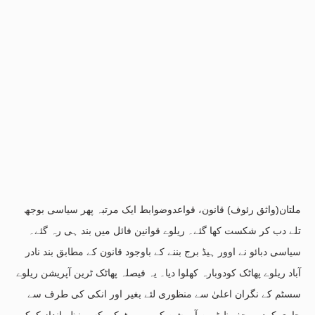
ملتان(واثق رئوف) قانون، قواعدوضوابط ایک مرتبہ پھر سیاسی بوجھ
تلے دب کر شکست کھا گئے۔ ریلوے قوانین فائل میں بند ہی رہ گئے۔
سیاسی دبائو نے اوور ہیڈ برج بننے کے باوجود قانون کے مطابق بند نادر
آباد ریلوے پھاٹک کودوبارہ کھلوا دیا۔ یہ فیصلہ پھاٹک ٹرین آپریشن ریلوے
سسٹم کے نگران اعلیٰ سے منظوری لئے بغیر اور انکی کی طرف سے
جاری کردہ محفوظ ٹرین آپریشن کی رپورٹ کو یکسر نظر انداز کرکے