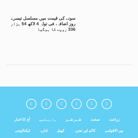
سونے کی قیمت میں مسلسل تیسرے
روز اضافہ، فی تولہ 4 لاکھ 54 ہزار
336 روپے کا ہوگیا
زراعت
صحت
شہر شہر
ہاروسکوپ
آج کا اخبار
بین الاقوامی
کالم اور تجزیہ
کھیل
اداریہ
ٹیکنالوجی