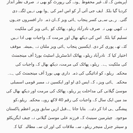
آپریشن کے لئے غیر محفوظ ہونے کی رپورٹ کو بھی نہ صرف نظر انداز
کردیا گیا بلکہ ایف جی آئی آر کو اس امر کی ہوا بھی نہیں لگنے دی
گئی۔ رہی سہی کسر پنجاب ہائی ویز کےان ذمہ دار افسروں جنہوں
نے کبھی بھی نہ صرف نادرآباد ریلوے پھاٹک کو ہائی ویز کی ملکیت
تسلیم کیا بلکہ اس کی دیکھ بھال اور مرمت کے واجبات بھی ادا نہیں
کئے تھے پوری کر دی۔ایکسین پنجاب ہائی ویز ملتان نے ہمیشہ موقف
اختیار کیا کہ نادرآباد ریلوے پھاٹک انڈسٹریل اسٹیٹ بورڈ آف مینجمنٹ
کی ملکیت ہے۔ ریلوے پھاٹک کی مرمت، دیکھ بھال کے واجبات کی
محکمہ ریلوے کو ادائیگی کی ذمہ داری بھی بورڈ آف مینجمنٹ کی ہے۔
محکمہ ہائی ویزے کے ایس ڈی او اور ایکسین نے ممبر قومی اسمبلی
موسیٰ گیلانی کی مداخلت پر ریلوے پھاٹک کی مرمت اور دیکھ بھال کی
مد میں ایک سال کے واجبات کی رقم 40 لاکھ روپے محکمہ ریلوےکو
پیشگی ہی ادا کر دئیے۔ بتایا جاتا ہےقبل ازیں سابق وزیر اعظم پاکستان
موجودہ چیئرمین سینیٹ کے فرزند علی موسیٰ گیلانی نے چیف ایگزیکٹو
و سینئر جنرل منیجر ریلوے سے ملاقات کی اور ان سے مطالبہ کیا کہ