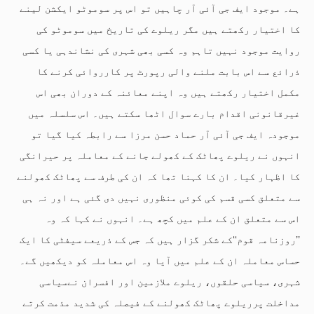
ہے۔ موجود ایف جی آئی آر چاہیں تو اس پر سوموٹو ایکشن لینے
کا اختیار رکھتے ہیں مگر ریلوے کی تاریخ میں سوموٹو کی
روایت موجود نہیں تاہم وہ کسی بھی شہری کی نشاندہی یا کسی
ذرائع سے اس بابت ملنے والی رپورٹ پر کارروائی کرنے کا
مکمل اختیار رکھتے ہیں وہ اپنے معائنہ کے دوران بھی اس
غیرقانونی اقدام بارے سوال اٹھا سکتے ہیں۔ اس سلسلہ میں
موجودہ ایف جی آئی آر حماد حسن مرزا سے رابطہ کیا گیا تو
انہوں نے ریلوے پھاٹک کے کھولے جانے کے معاملہ پر حیرانگی
کا اظہار کیا۔ ان کا کہنا تھا کہ ان کی طرف سے پھاٹک کھولنے
سے متعلق کسی قسم کی کوئی منظوری نہیں دی گئی ہے اور نہ ہی
اس سے متعلق ان کے علم میں کچھ ہے۔ انہوں نے کہا کہ وہ
’’روزنامہ قوم‘‘کے شکر گزار ہیں کہ جس کے ذریعے سیفٹی کا ایک
حساس معاملہ ان کے علم میں آیا وہ اس معاملہ کو دیکھیں گے۔
شہری، سیاسی حلقوں، ریلوے ملازمین اور افسران نےسیاسی
مداخلت پرریلوے پھاٹک کھولنے کے فیصلہ کی شدید مذمت کرتے