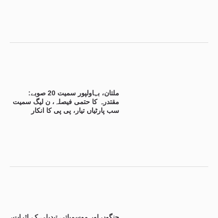
ملتان، بہاولپور سمیت 20 صوبے:
مقتدرہ کا حتمی فیصلہ، ن لیگ سمیت
سب پارٹیاں تیار، پی پی کا انکار
جنگوں اور موسمیاتی تبدیلی کے اثرات،