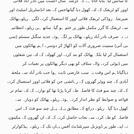
کا سانس لیا۔بتایا جاتا ہے کہ گزشتہ سال اگست میں نادر آباد فلائی
اوور کو ٹریفک کے لئے کھول دیا گیاتھاجس کے بعد انڈسٹریل اسٹیٹ اور
شیرشاہ روڈکی ٹریفک فلائی اوور کا استعمال کرنے لگی ۔ریلوےپھاٹک
سے ٹریفک کا گزر مکمل طور پر ختم ہو گیا۔ساتھ ہی ریلوے انتظامیہ
نے نہ صرف نادر آباد ریلوے پھاٹک پر لگے ہوئے جدید سگنل سسٹم (سی
بی آئی) سمیت ضروری آلات کو اکھاڑ کر دوسرے اہم پھاٹکوں میں
استعمال کر لیا بلکہ پھاٹک کو بند کرنے اور کھولنے کے لئے تین شفٹوں
میں ڈیوٹی کرنے والے سٹاف کو بھی دیگر پھاٹکوں پر تعینات کر
دیاگیاتاہم اس وقت یہ سب عارضی ثابت ہوا جب نادر آباد سے ملحقہ
آبادی کے چند ووٹر گھروں کے رہائشی جن کو فلائی اوور استعمال کرنے
کے لئے چند سو فٹ کا فاصلہ طے کرنا پڑتا تھا کو نوازنے کے لئے تمام تر
قواعد و ضوابط کو نظر انداز کرتے ہوئے ریلوے پھاٹک کو دوبارہ سے
کھول دیا گیا۔ ریلوے ذرائع کے مطابق پہلے پہل چند سو فٹ کے اس
فاصلہ کو طے کرنے سے نجات حاصل کرنے کے لئے ان گھروں کے مکینوں
نے اپنے طور پر ڈویژنل سپرنٹنڈنٹ آفس یہاں تک کے ریلوے ہیڈکوارٹر