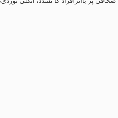
 صحافی پر بااثرافراد کا تشدد، انگلی توڑد