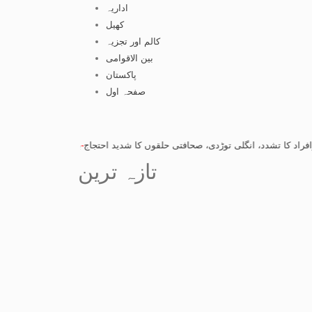
اداریہ
کھیل
کالم اور تجزیہ
بین الاقوامی
پاکستان
صفحہ اول
شدد، انگلی توڑدی، صحافتی حلقوں کا شدید احتجاج
-
بہاول پور: صحافی پر بااثرافراد
تازہ ترین