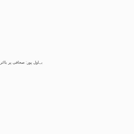
بہاول پور: صحافی پر بااثرافراد کا ت