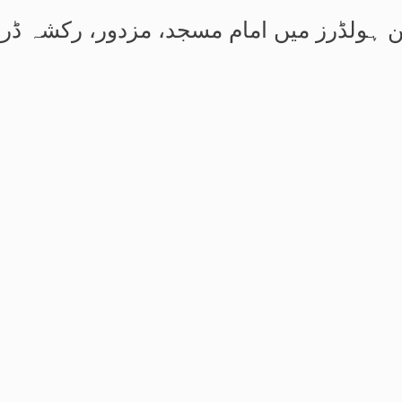
ن ہولڈرز میں امام مسجد، مزدور، رکشہ ڈرائ