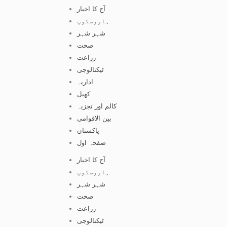
آج کا اخبار
ہاروسکوپ
شہر شہر
صحت
زراعت
ٹیکنالوجی
اداریہ
کھیل
کالم اور تجزیہ
بین الاقوامی
پاکستان
صفحہ اول
آج کا اخبار
ہاروسکوپ
شہر شہر
صحت
زراعت
ٹیکنالوجی