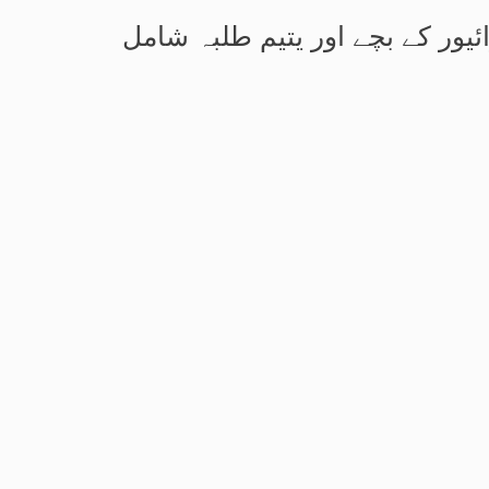
یور کے بچے اور یتیم طلبہ شامل