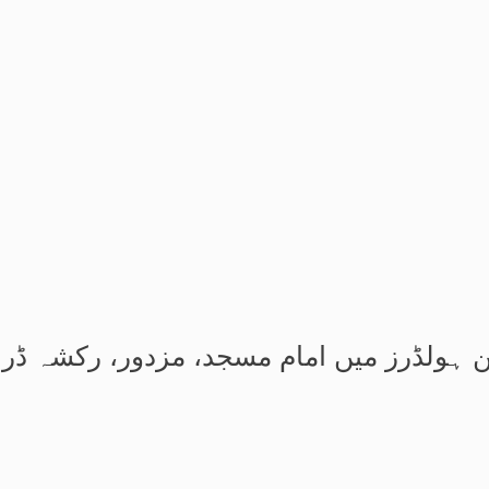
ن ہولڈرز میں امام مسجد، مزدور، رکشہ ڈرائ