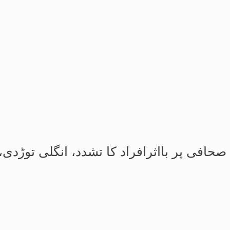
 صحافی پر بااثرافراد کا تشدد، انگلی توڑد