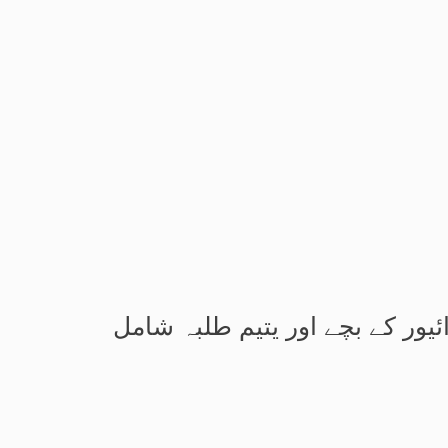
یور کے بچے اور یتیم طلبہ شامل