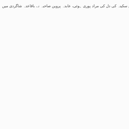
ل کی مراد پوری ہوئی، عابدہ پروین صاحبہ نے باقاعدہ شاگردی میں لے لیا
-
تحسین