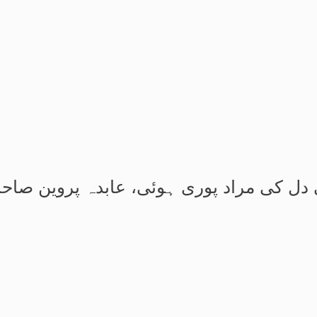
ل کی مراد پوری ہوئی، عابدہ پروین صاحبہ 