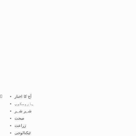
آج کا اخبار
ہاروسکوپ
شہر شہر
صحت
زراعت
ٹیکنالوجی