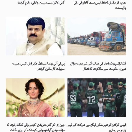
عرب کو مکمل تحفظ نہیں دے گا: ایرانی رکن
گئی خاتون سے مبینہ زیادتی، ملزم گرفتار
پارلیمنٹ
گڈز ٹرانسپورٹ اتحاد کی ملک گیر غیرمعینہ ہڑتال
پی ٹی آئی رہنما عبداللہ طاہر قتل کیس، مبینہ
شروع، حکومت سے مذاکرات کا انتظار
سہولت کار خاتون گرفتار
قومی کرکٹرز کو غیر ملکی لیگز میں شرکت کے لیے
جین زی کو ’گٹر جنریشن‘ کہنے والی کنگنا رناوت کا
این او سی جاری
مؤقف بدل گیا، نوجوانوں کو ملک کی بڑی طاقت