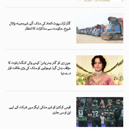
گڈز ٹرانسپورٹ اتحاد کی ملک گیر غیرمعینہ ہڑتال
شروع، حکومت سے مذاکرات کا انتظار
جین زی کو ’گٹر جنریشن‘ کہنے والی کنگنا رناوت کا
مؤقف بدل گیا، نوجوانوں کو ملک کی بڑی طاقت قرار
دے دیا
قومی کرکٹرز کو غیر ملکی لیگز میں شرکت کے لیے
این او سی جاری