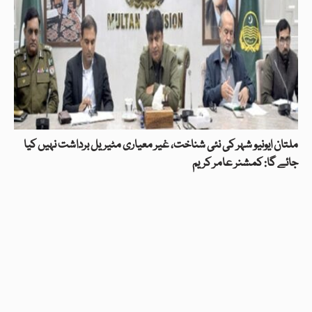
ملتان ایونیو شہر کی نئی شناخت، غیر معیاری مٹیریل برداشت نہیں کیا
جائے گا: کمشنر عامر کریم