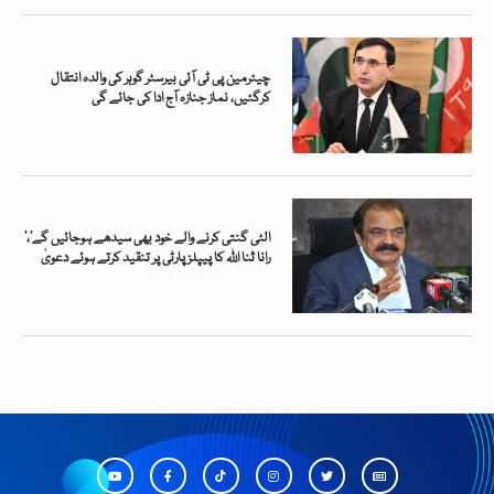
چیئرمین پی ٹی آئی بیرسٹر گوہر کی والدہ انتقال
کرگئیں، نماز جنازہ آج ادا کی جائے گی
’الٹی گنتی کرنے والے خود بھی سیدھے ہوجائیں گے‘،
رانا ثنا اللہ کا پیپلز پارٹی پر تنقید کرتے ہوئے دعویٰ