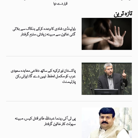
قرار دے دیا
تازہ ترین
راولپنڈی: شادی کا وعدہ کرکے بنکاک سے بلائی
گئی خاتون سے مبینہ زیادتی، ملزم گرفتار
پاکستان اور ترکیہ کے ساتھ دفاعی معاہدہ سعودی
عرب کو مکمل تحفظ نہیں دے گا: ایرانی رکن
پارلیمنٹ
پی ٹی آئی رہنما عبداللہ طاہر قتل کیس، مبینہ
سہولت کار خاتون گرفتار