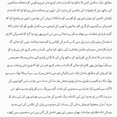
مطابق سڑک مکمل کرنے کا حکم دیا۔کمشنر عامر کریم خاں نے پیرا فورس کو متعلقہ محکموں
کے ساتھ مل کر تجاوزات کے خاتمے کی ہدایت کی۔ انہوں نے محکمہ ہائی ویز کو کہا کہ کہ تمام
ترقیاتی کاموں کے دوران شہریوں کو کم سے کم مشکلات پیش آنی چاہئیں۔ انہوں نے واضح کیا کہ
تعمیراتی سرگرمیوں کو گرین کور، جالیوں یا لوہے کی شیٹوں سے مکمل طور پر کور کیا جائے تاکہ
گرد و غبار اور خطرات سے بچاؤ ممکن ہو۔اجلاس میں اس امر پر بھی زور دیا گیا کہ تعمیراتی کام اور
استعمال ہونے والے میٹریل میں کسی قسم کی کوتاہی یا کم معیار برداشت نہیں کیا جائے گا،
تمام کام اعلیٰ معیار اور مکمل شفافیت کے ساتھ کیا جائے۔ کمشنر عامر کریم خاں نے واسا کو
ہدایت دی کہ تمام گرین کوریڈورز کے ساتھ پانی کے کنکشن فراہم کیے جائیںجبکہ خصوصی
مینگو آرچرڈ زون بھی قائم کیا جائے گا۔کمشنر عامر کریم خاں نے کہا کہ وزیرِ اعلیٰ پنجاب مریم
نواز کے وژن کے مطابق ملتان ایک نئے ترقیاتی دور میں داخل ہو رہا ہے۔ سیدّاں والا چوک سے سہو
چوک تک نو کلومیٹر طویل ملتان ایونیو محض چار ماہ کی مدت میں دو ارب اسی کروڑ روپے کی
لاگت سے تعمیر کیا جا رہا ہے۔منصوبے کے تحت گرد سے پاک سبز کوریڈور، دو سو ساٹھ نئی
سٹریٹ لائٹس اور جدید تین لین کشادہ سڑک تعمیر کی جا رہی ہے جو شہریوں کے لیے سفر کو
مزید آسان، محفوظ اور روشن بنائے گی۔ برسات کے موسم میں پانی کی نکاسی کے لیے جدید
برساتی نالہ نظام اور سولہ فٹ چوڑی سروس لین بھی شامل کی گئی ہیں۔اس منصوبے میں اٹھارہ