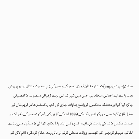
ملتان(سپیشل رپورٹر)کمشنر ملتان ڈویژن عامر کریم خاں کی زیرِ صدارت ملتان ایونیو پر پیش
رفت بارے اہم اجلاس منعقد ہوا، جس میں شہر کے اس بڑے ترقیاتی منصوبے کا تفصیلی
جائزہ لیا گیا اور متعلقہ محکموں کو واضح ہدایات جاری کی گئیں۔کمشنر عامر کریم خاں نے
ماڈل ٹاؤن گیٹ سے میپکو آفس تک کے 1000 فٹ کے گرین کوریڈور کو دسمبر کے آخر تک ہر
صورت مکمل کرنے کی ہدایت کی۔ انہوں نے پارکس اینڈ ہارٹیکلچر اتھارٹی کو میڈینز میں پودے
لگانے، میپکو کو بجلی کے کھمبے بروقت منتقل کرنے اور ہائی وے حکام کو مقررہ ٹائم لائن کے