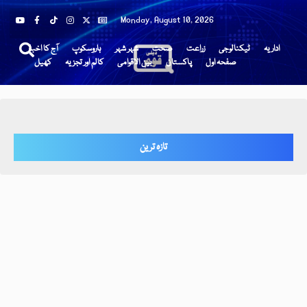
Monday, August 10, 2026
اداریہ
ٹیکنالوجی
زراعت
صحت
شہر شہر
ہاروسکوپ
آج کا اخبار
صفحہ اول
پاکستان
بین الاقوامی
کالم اور تجزیہ
کھیل
تازہ ترین