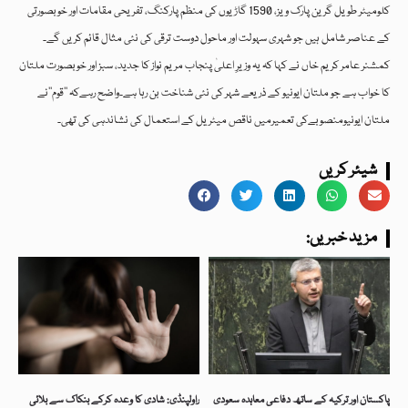
کلومیٹر طویل گرین پارک ویز، 1590 گاڑیوں کی منظم پارکنگ، تفریحی مقامات اور خوبصورتی
کے عناصر شامل ہیں جو شہری سہولت اور ماحول دوست ترقی کی نئی مثال قائم کریں گے۔
کمشنر عامر کریم خاں نے کہا کہ یہ وزیرِ اعلیٰ پنجاب مریم نواز کا جدید، سبز اور خوبصورت ملتان
کا خواب ہے جو ملتان ایونیو کے ذریعے شہر کی نئی شناخت بن رہا ہے۔واضح رہےکہ ’’قوم‘‘نے
ملتان ایونیومنصوبےکی تعمیرمیں ناقص میٹریل کے استعمال کی نشاندہی کی تھی۔
شیئر کریں
:مزید خبریں
پاکستان اور ترکیہ کے ساتھ دفاعی معاہدہ سعودی
راولپنڈی: شادی کا وعدہ کرکے بنکاک سے بلائی