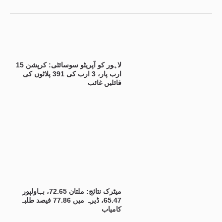
لاہور کو آپریٹو سوسائٹی: کرپشن 15
ارب پار، 3 ارب کی 391 پلاٹوں کی
فائلیں غائب
میٹرک نتائج: ملتان 72.65، بہاولپور
65.47، ڈیرہ میں 77.86 فیصد طلبہ
کامیاب