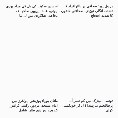
بہاول پور: صحافی پر بااثرافراد کا
تحسین سکینہ کی دل کی مراد پوری
تشدد، انگلی توڑدی، صحافتی حلقوں
ہوئی، عابدہ پروین صاحبہ نے
کا شدید احتجاج
باقاعدہ شاگردی میں لے لیا
تونسہ :میٹرک میں کم نمبر آنے
ملتان بورڈ: پوزیشن ہولڈرز میں
پرطالبعلم نے پھندا ڈال کر خودکشی
امام مسجد، مزدور، رکشہ ڈرائیور
کرلی
کے بچے اور یتیم طلبہ شامل