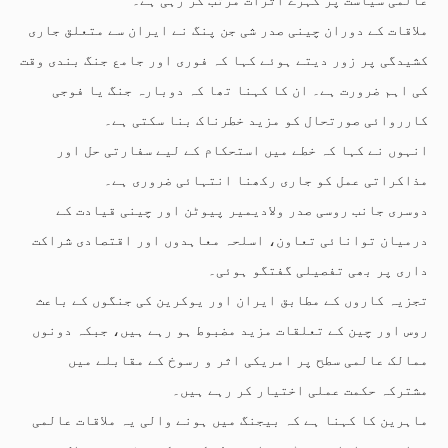
ملاقات کے دوران چینی صدر شی جن پنگ نے ایران سے متعلق جاری
کشیدگی پر زور دیتے ہوئے کہا کہ فوری اور جامع جنگ بندی وقت
کی اہم ضرورت ہے۔ ان کا کہنا تھا کہ دوبارہ جنگ یا فوجی
کارروائی صورتحال کو مزید خطرناک بنا سکتی ہے۔
انہوں نے کہا کہ خطے میں استحکام کے لیے سفارتی حل اور
مذاکراتی عمل کو جاری رکھنا انتہائی ضروری ہے۔
دوسری جانب روسی صدر ولادیمیر پیوٹن اور چینی قیادت کے
درمیان توانائی تعاون، اسلحہ معاہدوں اور اقتصادی شراکت
داری پر بھی تفصیلی گفتگو ہوئی۔
تجزیہ کاروں کے مطابق ایران اور یوکرین کی جنگوں کے باعث
روس اور چین کے تعلقات مزید مضبوط ہو رہے ہیں، جبکہ دونوں
ممالک عالمی سطح پر امریکی اثر و رسوخ کے مقابلے میں
مشترکہ حکمت عملی اختیار کر رہے ہیں۔
ماہرین کا کہنا ہے کہ بیجنگ میں ہونے والی یہ ملاقات عالمی