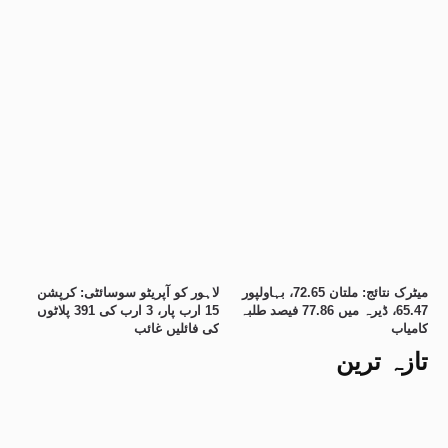
میٹرک نتائج: ملتان 72.65، بہاولپور
لاہور کو آپریٹو سوسائٹی: کرپشن
65.47، ڈیرہ میں 77.86 فیصد طلبہ
15 ارب پار، 3 ارب کی 391 پلاٹوں
کامیاب
کی فائلیں غائب
تازہ ترین