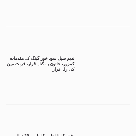
ندیم سپل سود خور گینگ کے مقدمات
کمزور، خاتون بے گناہ قرار، فرنٹ مین
کی راہ فرار
نشتر کا بڑا طبی کارنامہ، 20 سالہ