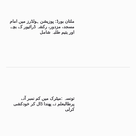
ملتان بورڈ: پوزیشن ہولڈرز میں امام
مسجد، مزدور، رکشہ ڈرائیور کے بچے
اور یتیم طلبہ شامل
تونسہ :میٹرک میں کم نمبر آنے
پرطالبعلم نے پھندا ڈال کر خودکشی
کرلی