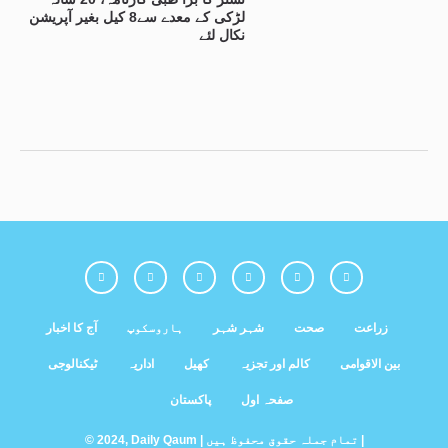
لڑکی کے معدے سے8 کیل بغیر آپریشن
نکال لئے
زراعت
صحت
شہر شہر
ہاروسکوپ
آج کا اخبار
بین الاقوامی
کالم اور تجزیہ
کھیل
اداریہ
ٹیکنالوجی
صفحہ اول
پاکستان
© 2024, Daily Qaum | تمام جملہ حقوق محفوظ ہیں |