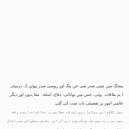
بیجنگ میں چینی صدر شی جن پنگ اور روسی صدر پیوٹن کے درمیان
اہم ملاقات ہوئی، جس میں توانائی، دفاع، اسلحہ معاہدوں اور دیگر
عالمی امور پر تفصیلی بات چیت کی گئی۔
بین الاقوامی میڈیا رپورٹس کے مطابق یہ مذاکرات ایسے وقت
میں ہو رہے ہیں جب یوکرین، ایران اور مشرق وسطیٰ کی صورتحال
عالمی سیاست پر گہرے اثرات مرتب کر رہی ہے۔