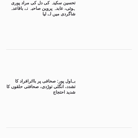
تحسین سکینہ کی دل کی مراد پوری
ہوئی، عابدہ پروین صاحبہ نے باقاعدہ
شاگردی میں لے لیا
بہاول پور: صحافی پر بااثرافراد کا
تشدد، انگلی توڑدی، صحافتی حلقوں کا
شدید احتجاج