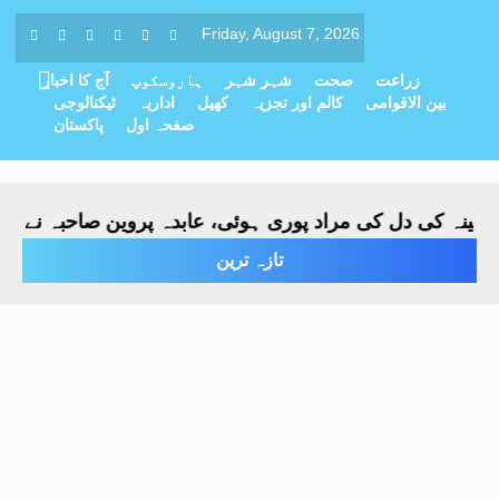
Friday, August 7, 2026
زراعت
صحت
شہر شہر
ہاروسکوپ
آج کا اخبار
بین الاقوامی
کالم اور تجزیہ
کھیل
اداریہ
ٹیکنالوجی
صفحہ اول
پاکستان
 کی دل کی مراد پوری ہوئی، عابدہ پروین صاحبہ نے باقاعدہ
تازہ ترین