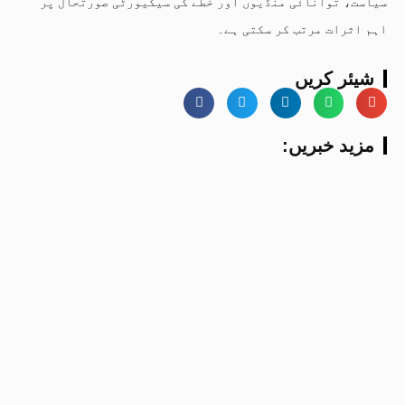
سیاست، توانائی منڈیوں اور خطے کی سیکیورٹی صورتحال پر
اہم اثرات مرتب کر سکتی ہے۔
شیئر کریں
:مزید خبریں