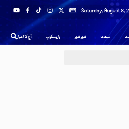
Saturday, August 8, 
عت
صحت
شہر شہر
ہاروسکوپ
آج کا اخبار