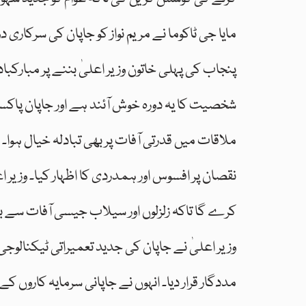
مایا جی ٹاکوما نے مریم نواز کو جاپان کی سرکاری د
شخصیت کا یہ دورہ خوش آئند ہے اور جاپان پاکس
ملاقات میں قدرتی آفات پر بھی تبادلہ خیال ہوا۔
نقصان پر افسوس اور ہمدردی کا اظہار کیا۔ وزیر ا
کرے گا تاکہ زلزلوں اور سیلاب جیسی آفات سے بہت
وزیر اعلیٰ نے جاپان کی جدید تعمیراتی ٹیکنالوج
مددگار قرار دیا۔ انہوں نے جاپانی سرمایہ کاروں