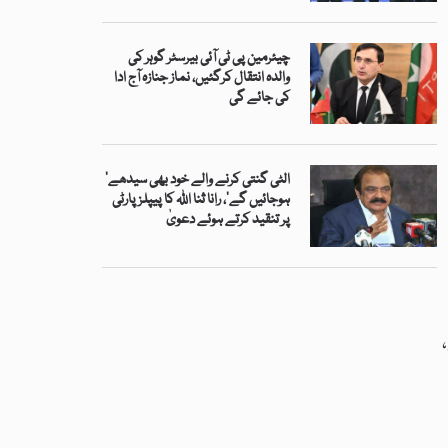
چیئرمین پی ٹی آئی بیرسٹر گوہر کی
والدہ انتقال کرگئیں، نماز جنازہ آج ادا
کی جائے گی
’الٹی گنتی کرنے والے خود بھی سیدھے
ہوجائیں گے‘، رانا ثنا اللہ کا پیپلز پارٹی
پر تنقید کرتے ہوئے دعویٰ