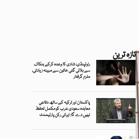
تازہ ترین
راولپنڈی: شادی کا وعدہ کرکے بنکاک
سے بلائی گئی خاتون سے مبینہ زیادتی،
ملزم گرفتار
پاکستان اور ترکیہ کے ساتھ دفاعی
معاہدہ سعودی عرب کو مکمل تحفظ
نہیں دے گا: ایرانی رکن پارلیمنٹ