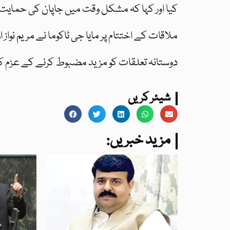
کیا اور کہا کہ مشکل وقت میں جاپان کی حمایت
ملاقات کے اختتام پر مایا جی ٹاکوما نے مریم نواز 
دوستانہ تعلقات کو مزید مضبوط کرنے کے عزم کا 
شیئر کریں
:مزید خبریں