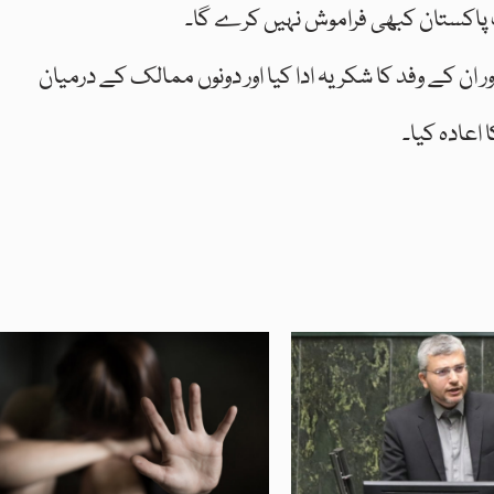
 پاکستان کبھی فراموش نہیں کرے گا۔
اور ان کے وفد کا شکریہ ادا کیا اور دونوں ممالک کے درمیان
اعادہ کیا۔