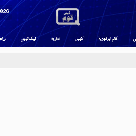
2026
می
کالم اور تجزیہ
کھیل
اداریہ
ٹیکنالوجی
زرا