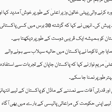
ورہ کرنے والی پہلی خاتون وزیر اعلیٰ کے طور پر خوش آمدید کہا او
پنجاب کی پہلی خاتون وزیر اعلیٰ بننے پر مبارکباد پیش کی۔ انہوں نے کہا کہ گزشتہ 30 برس میں کسی پاکستانی
تان کو ہمیشہ ایک قریبی دوست کے طور پر دیکھتا ہے۔
 مایا جی ٹاکوما نے پاکستان میں حالیہ سیلاب سے ہونے والے
علیٰ مریم نواز نے کہا کہ پاکستان جاپان کے تجربات سے استفادہ
ر طور پر نمٹا جا سکے۔
ی اور قدرتی آفات سے نمٹنے کے ماڈل کو پاکستان کے لیے انتہائ
 کے لیے اپنی حکومت کی مراعاتی پالیسی کے بارے میں بھی آگاہ