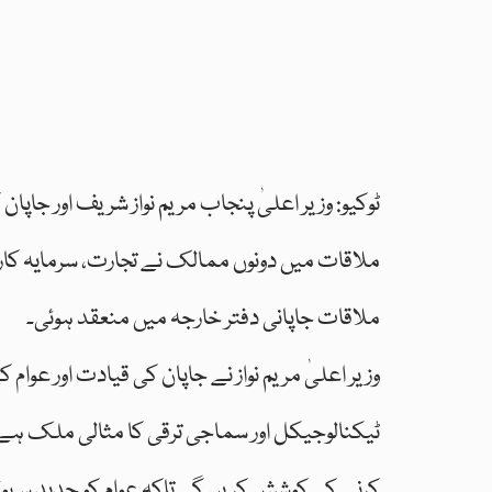
ٹوکیو: وزیر اعلیٰ پنجاب مریم نواز شریف اور جاپ
ملاقات میں دونوں ممالک نے تجارت، سرمایہ کاری ا
ملاقات جاپانی دفتر خارجہ میں منعقد ہوئی۔
وزیر اعلیٰ مریم نواز نے جاپان کی قیادت اور عوا
ٹیکنالوجیکل اور سماجی ترقی کا مثالی ملک ہے۔ ا
کرنے کی کوشش کریں گی تاکہ عوام کو جدید سہول