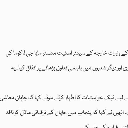
ان کے وزارت خارجہ کے سینئر اسٹیٹ منسٹر مایا جی ٹاکوما کی
ور دیگر شعبوں میں باہمی تعاون بڑھانے پر اتفاق کیا۔ یہ
م کے لیے نیک خواہشات کا اظہار کرتے ہوئے کہا کہ جاپان معاشی،
نہوں نے کہا کہ پنجاب میں جاپان کے ترقیاتی ماڈل کو نافذ
تیں فراہم کی جا سکیں۔