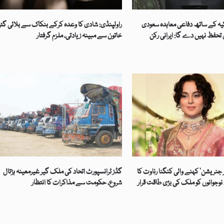
کیہ کے ساتھ دفاعی معاہدہ سعودی
راولپنڈی: شادی کا وعدہ کرکے بنکاک سے بلائی گئ
حفظ نہیں دے گا: ایرانی رکن
خاتون سے مبینہ زیادتی، ملزم گرفتار
 جنریشن‘ کہنے والی کنگنا رناوت کا
گڈز ٹرانسپورٹ اتحاد کی ملک گیر غیرمعینہ ہڑتال
نوجوانوں کو ملک کی بڑی طاقت قرار
شروع، حکومت سے مذاکرات کا انتظار