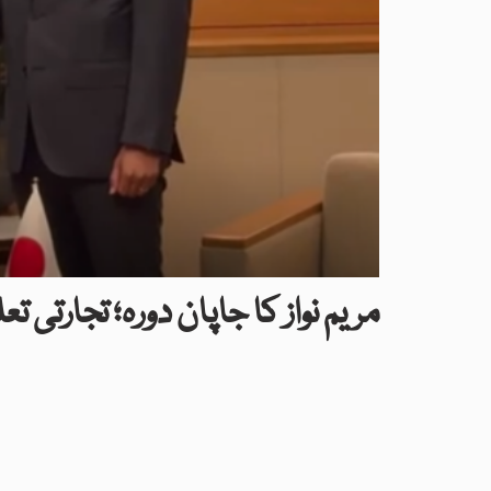
مریم نواز کا جاپان دورہ؛ تجارتی