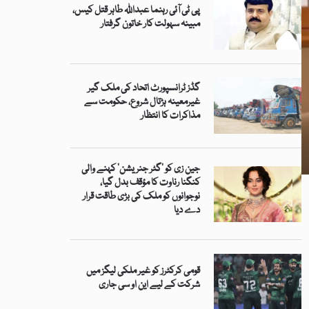
پی ٹی آئی رہنما عبداللہ طاہر قتل کیس،
مبینہ سہولت کار خاتون گرفتار
گڈز ٹرانسپورٹ اتحاد کی ملک گیر
غیرمعینہ ہڑتال شروع، حکومت سے
مذاکرات کا انتظار
جین زی کو ’گٹر جنریشن‘ کہنے والی
کنگنا رناوت کا مؤقف بدل گیا،
نوجوانوں کو ملک کی بڑی طاقت قرار
دے دیا
قومی کرکٹرز کو غیر ملکی لیگز میں
شرکت کے لیے این او سی جاری