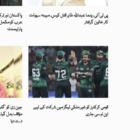
پی ٹی آئی رہنما عبداللہ طاہر قتل کیس، مبینہ سہولت
پاکستان اور تر
کار خاتون گرفتار
عرب کو مکمل ت
پارلیمنٹ
قومی کرکٹرز کو غیر ملکی لیگز میں شرکت کے لیے
جین زی کو ’گٹر
این او سی جاری
مؤقف بدل گیا، 
دے دیا