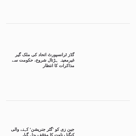
گڈز ٹرانسپورٹ اتحاد کی ملک گیر
غیرمعینہ ہڑتال شروع، حکومت سے
مذاکرات کا انتظار
جین زی کو ’گٹر جنریشن‘ کہنے والی
کنگنا رناوت کا مؤقف بدل گیا،