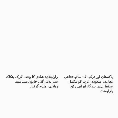
پاکستان اور ترکیہ کے ساتھ دفاعی
راولپنڈی: شادی کا وعدہ کرکے بنکاک
معاہدہ سعودی عرب کو مکمل
سے بلائی گئی خاتون سے مبینہ
تحفظ نہیں دے گا: ایرانی رکن
زیادتی، ملزم گرفتار
پارلیمنٹ