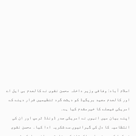
اسلام آباد: وفاقی وزیر داخلہ محسن نقوی نے کالعدم بی ایل اے
اور کالعدم مجید بریگیڈ کو دہشت گرد تنظیمیں قرار دینے کے
امریکی فیصلے کا خیرمقدم کیا ہے۔
اپنے بیان میں انہوں نے امریکی صدر ڈونلڈ ٹرمپ اور ان کی
انتظامیہ کا دل کی گہرائیوں سے شکریہ ادا کیا۔ محسن نقوی
نے کہا کہ یہ فیصلہ پاکستان کی سفارتی محاذ پر ایک بڑی