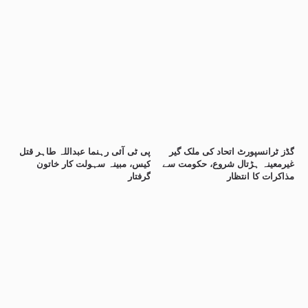
گڈز ٹرانسپورٹ اتحاد کی ملک گیر
پی ٹی آئی رہنما عبداللہ طاہر قتل
غیرمعینہ ہڑتال شروع، حکومت سے
کیس، مبینہ سہولت کار خاتون
مذاکرات کا انتظار
گرفتار