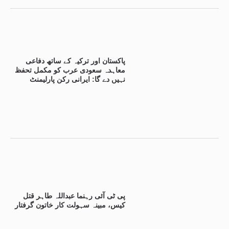
پاکستان اور ترکیہ کے ساتھ دفاعی
معاہدہ سعودی عرب کو مکمل تحفظ
نہیں دے گا: ایرانی رکن پارلیمنٹ
پی ٹی آئی رہنما عبداللہ طاہر قتل
کیس، مبینہ سہولت کار خاتون گرفتار