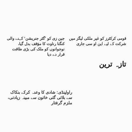
قومی کرکٹرز کو غیر ملکی لیگز میں
جین زی کو ’گٹر جنریشن‘ کہنے والی
شرکت کے لیے این او سی جاری
کنگنا رناوت کا مؤقف بدل گیا،
نوجوانوں کو ملک کی بڑی طاقت
قرار دے دیا
تازہ ترین
راولپنڈی: شادی کا وعدہ کرکے بنکاک
سے بلائی گئی خاتون سے مبینہ زیادتی،
ملزم گرفتار