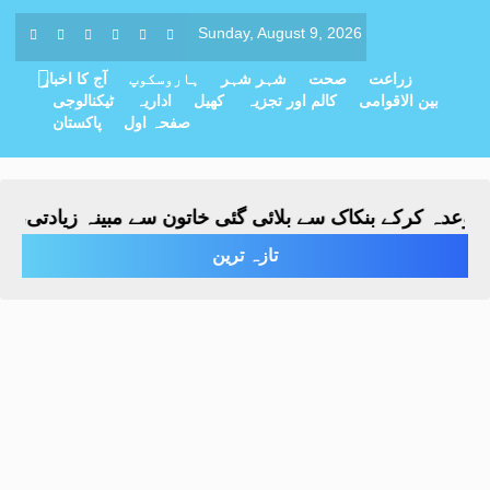
Sunday, August 9, 2026
زراعت
صحت
شہر شہر
ہاروسکوپ
آج کا اخبار
بین الاقوامی
کالم اور تجزیہ
کھیل
اداریہ
ٹیکنالوجی
صفحہ اول
پاکستان
عدہ کرکے بنکاک سے بلائی گئی خاتون سے مبینہ زیادتی، ملزم 
تازہ ترین