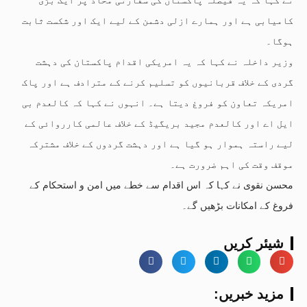
کامیابی ہے اور ہمارے ازلی دشمن کے لیے ایک اور شکست ثابت
ہوگا۔
وزیر داخلہ نے کہا کہ یہ امریکی اقدام پاکستان کی دہشت
گردی کے خلاف قربانیوں کو تسلیم کرنے کے مترادف ہے اور پاک
امریکہ تعاون کو فروغ دیتا ہے۔ انہوں نے کہا کہ کالعدم بی
ایل اے اور کالعدم مجید بریگیڈ کے خلاف عالمی کارروائی کے
لیے راستہ ہموار ہو گیا ہے اور دہشت گردوں کے خلاف مشترکہ
موقف وقت کی اہم ضرورت ہے۔
محسن نقوی نے کہا کہ اس اقدام سے خطے میں امن و استحکام کے
فروغ کے امکانات بڑھیں گے۔
شیئر کریں
:مزید خبریں