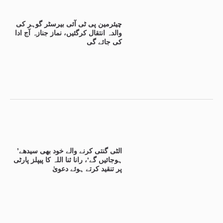
چیئرمین پی ٹی آئی بیرسٹر گوہر کی
والدہ انتقال کرگئیں، نماز جنازہ آج ادا
کی جائے گی
’الٹی گنتی کرنے والے خود بھی سیدھے
ہوجائیں گے‘، رانا ثنا اللہ کا پیپلز پارٹی
پر تنقید کرتے ہوئے دعویٰ