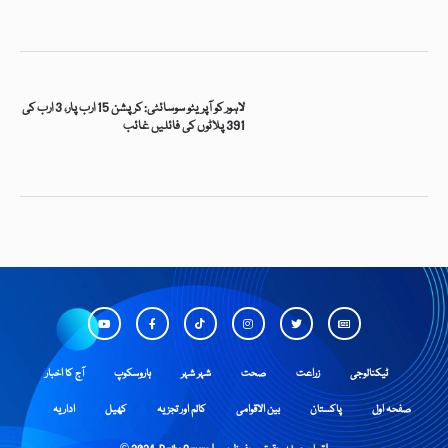
لاہور کو آپریٹو سوسائٹی: کرپشن 15 ارب پار، 3 ارب کی
391 پلاٹوں کی فائلیں غائب
ٹیکنالوجی
زراعت
صحت
شہر شہر
ہاروسکوپ
آج کا اخبار
صفحہ اول
پاکستان
بین الاقوامی
کالم اور تجزیہ
کھیل
اداریہ