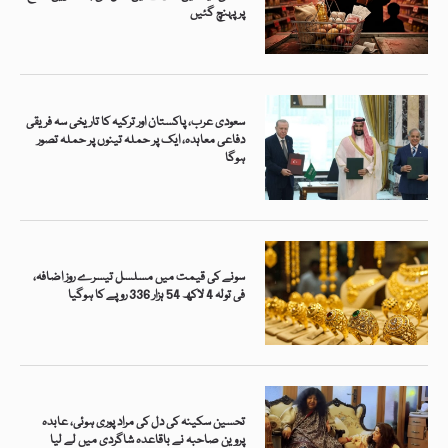
پر پہنچ گئیں
سعودی عرب، پاکستان اور ترکیہ کا تاریخی سہ فریقی
دفاعی معاہدہ، ایک پر حملہ تینوں پر حملہ تصور
ہوگا
سونے کی قیمت میں مسلسل تیسرے روز اضافہ،
فی تولہ 4 لاکھ 54 ہزار 336 روپے کا ہوگیا
تحسین سکینہ کی دل کی مراد پوری ہوئی، عابدہ
پروین صاحبہ نے باقاعدہ شاگردی میں لے لیا