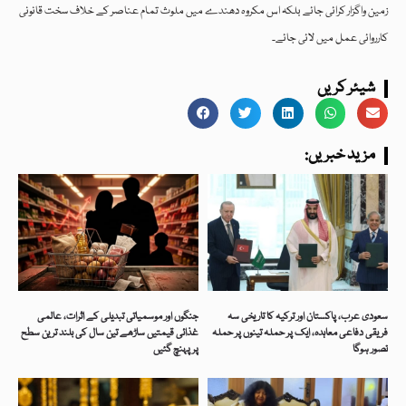
زمین واگزار کرائی جائے بلکہ اس مکروہ دھندے میں ملوث تمام عناصر کے خلاف سخت قانونی
کارروائی عمل میں لائی جائے۔
شیئر کریں
:مزید خبریں
سعودی عرب، پاکستان اور ترکیہ کا تاریخی سہ
جنگوں اور موسمیاتی تبدیلی کے اثرات، عالمی
فریقی دفاعی معاہدہ، ایک پر حملہ تینوں پر حملہ
غذائی قیمتیں ساڑھے تین سال کی بلند ترین سطح
تصور ہوگا
پر پہنچ گئیں