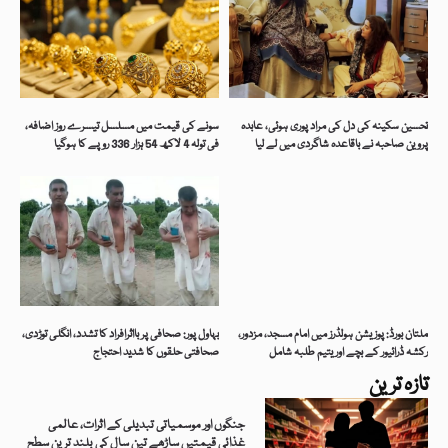
تحسین سکینہ کی دل کی مراد پوری ہوئی، عابدہ
سونے کی قیمت میں مسلسل تیسرے روز اضافہ،
پروین صاحبہ نے باقاعدہ شاگردی میں لے لیا
فی تولہ 4 لاکھ 54 ہزار 336 روپے کا ہوگیا
ملتان بورڈ: پوزیشن ہولڈرز میں امام مسجد، مزدور،
بہاول پور: صحافی پر بااثرافراد کا تشدد، انگلی توڑدی،
رکشہ ڈرائیور کے بچے اور یتیم طلبہ شامل
صحافتی حلقوں کا شدید احتجاج
تازہ ترین
جنگوں اور موسمیاتی تبدیلی کے اثرات، عالمی
غذائی قیمتیں ساڑھے تین سال کی بلند ترین سطح