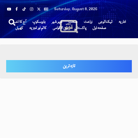
Saturday, August 8, 2026
اداریہ
ٹیکنالوجی
زراعت
صحت
شہر شہر
ہاروسکوپ
آج کا اخبار
صفحہ اول
پاکستان
بین الاقوامی
کالم اور تجزیہ
کھیل
تازہ ترین