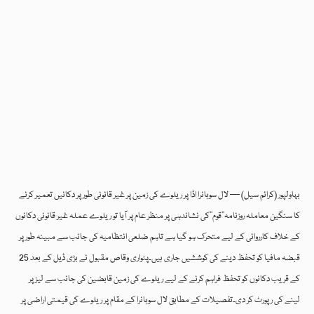
بہاولپور (کرائم سیل) — لال سوہانرا اڈا پر ریلوے کی زمین پر غیر قانونی طور پر دکانیں تعمیر کرنے
کا سنگین معاملہ روزنامہ’’قوم‘‘کی نشاندہی پر منظر عام پر آیا تو ریلوے عملہ غیر قانونی دکانوں
کے خلاف کارروائی کے لیے متحرک ہو گیا ہے تاہم ضلعی انتظامیہ کی جانب سے مبینہ طور پر
قبضہ مافیا کو تحفظ دینے کی کوششیں جاری ہیں۔پٹواری وقاص مقبول نے بڑی ڈیل کے بعد 25
کے قریب دکانوں کو تحفظ فراہم کرنے کے لیے ریلوے کی زمین قابضین کی جانب سے لیز پر
لینے کی رپورٹ کر دی۔تفصیلات کے مطابق لال سوہانرا کے مقام پر ریلوے کی قیمتی اراضی پر