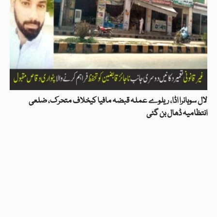
لال سوہانرا اڈا، ریلوے عملہ قبضہ مافیا کیخلاف متحرک، ضلعی
انتظامیہ ڈھال بن گئی