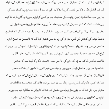
متعدد افراد نے سابقہ (I.O.W) شیخوان سیکشن عثمان اعجاز کی مبینہ ملی بھگت سے قبضہ کر
کے غیر قانونی طور پر دکانیں تعمیر کیں۔ ان دکانوں کی خرید و فروخت اسٹام پیپرز کے ذریعے کی
جا رہی ہے، حالانکہ یہ زمین ریلوے کی ملکیت ہے اور کسی کو لیز پر نہیں دی گئی۔ذرائع کا کہنا
ہے کہ اسسٹنٹ کمشنر صدر کے نوٹس میں معاملہ آنے پر متعلقہ پٹواری وقاص مقبول نے
ریلوے سے کسی قسم کی تصدیق کیے بغیر رپورٹ تیار کی، جس میں قبضہ مافیا کو ناجائز طور پر
تحفظ دینے کی کوشش کی گئی۔ پٹواری کی رپورٹ میں دعویٰ کیا گیا کہ قابضین نے زمین لیز پر
حاصل کی ہے جب کہ ریلوے حکام اس دعوے کو جھوٹا اور بے بنیاد قرار دے چکے ہیں۔ریلوے
ذرائع کے مطابق نہ صرف یہ زمین کبھی لیز پر نہیں دی گئی بلکہ اب اس کے متعلق قانونی
تقاضے مکمل کر کے بھرپور کارروائی کی جا رہی ہے۔ ریلوے حکام کا کہنا ہے کہ ضلعی
انتظامیہ سے بھی مکمل رابطے میں ہیں اور جلد ہی غیر قانونی قابضین کے خلاف عملی
کارروائی کی جائے گی۔دوسری جانب ڈپٹی کمشنر بہاولپور کے دفتر کے ذرائع نے تصدیق کی ہے کہ
معاملہ اعلیٰ حکام کے نوٹس میں آ چکا ہے اور جلد ہی ذمہ داران کے خلاف سخت اقدامات
متوقع ہیں۔ اہل علاقہ نے بھی پٹواری وقاص مقبول کے خلاف کارروائی کا مطالبہ کیا ہےجن پر
الزام ہے کہ انہوں نے بڑی ڈیل کے بعد جان بوجھ کر مبہم اور گمراہ کن رپورٹ تیار کی۔عوامی،
سماجی اور صحافتی حلقوں نے مطالبہ کیا ہے کہ نہ صرف ناجائز قبضہ ختم کر کے سرکاری