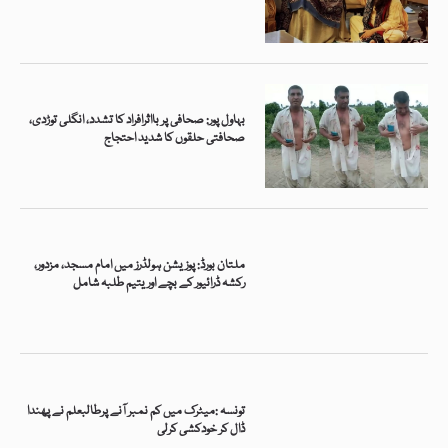
بہاول پور: صحافی پر بااثرافراد کا تشدد، انگلی توڑدی،
صحافتی حلقوں کا شدید احتجاج
ملتان بورڈ: پوزیشن ہولڈرز میں امام مسجد، مزدور،
رکشہ ڈرائیور کے بچے اور یتیم طلبہ شامل
تونسہ :میٹرک میں کم نمبر آنے پرطالبعلم نے پھندا
ڈال کر خودکشی کرلی