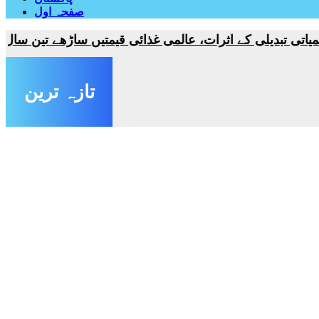
صفحہ اول
یلی کے اثرات، عالمی غذائی قیمتیں ساڑھے تین سال کی بلند 
تازہ ترین