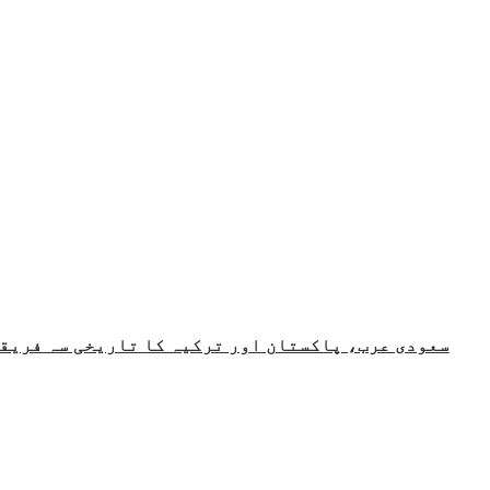
سعودی عرب، پاکستان اور ترکیہ کا تاریخی سہ فریقی