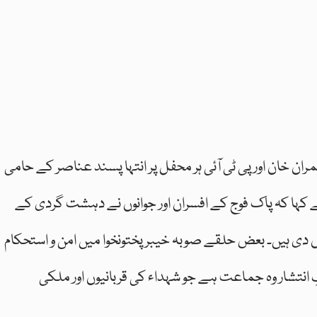
مران خان اور پی ٹی آئی ہر محفل پر انتہا پسند عناصر کے حامی
ے کہا کہ پاک فوج کے افسران اور جوانوں نے دہشت گردی کے
یاں دی ہیں۔ بعض حلقے صوبہ خیبر پختونخوا میں امن و استحکام
انتشار وہ جماعت ہے جو شہداء کی قربانیوں اور ملکی