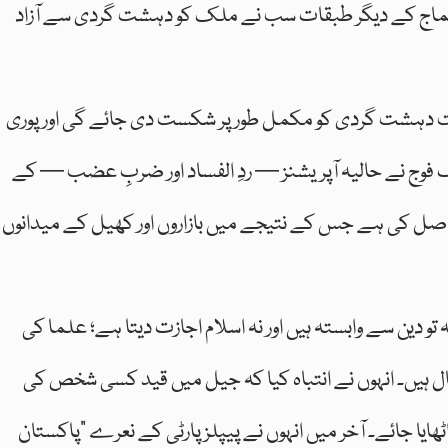
اور سماج کے دیگر طبقات سب نے ملک کو دہشت گردی سے آزاد
حت دہشت گردی کو مکمل طور پر شکست دی جائے گی اور پوری
اک فوج نے حالیہ آپریشنز — ردِ الفساد اور ضربِ عضب — کے
ل کی ہے جس کے نتیجے میں بازاروں اور کھیل کے میدانوں
 تو دین سے وابستہ ہیں اور نہ اسلام اجازت دیتا ہے؛ علما کی
ل ہیں۔ انہوں نے انتباہ کیا کہ جیل میں قید کسی شخص کی
ایا جائے۔ آخر میں انہوں نے پیپلز پارٹی کے نعرے “پاکستان