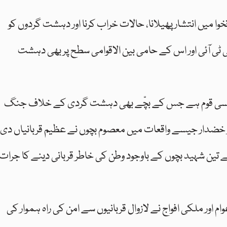
خوا میں انتشار پھیلانا، حالات خراب کرنا اور دہشت گردوں کو
ی ٹی آئی اور اس کے حامی بین الاقوامی سطح پر بھی دہشت
 ایک ایسی قوم ہے جس کے بچّے بھی دہشت گردی کے خلاف جنگ
 خضدار جیسے واقعات میں معصوم بچوں نے عظیم قربانیاں دی
ے تین شہید بچوں کے باوجود وطن کی خاطر قربانی دینے کا جرات
ام اور ملکی افواج نے لازوال قربانیوں سے امن کی راہ ہموار کی