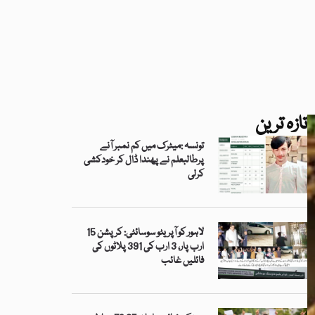
تازہ ترین
تونسہ :میٹرک میں کم نمبر آنے
پرطالبعلم نے پھندا ڈال کر خودکشی
کرلی
لاہور کو آپریٹو سوسائٹی: کرپشن 15
ارب پار، 3 ارب کی 391 پلاٹوں کی
فائلیں غائب