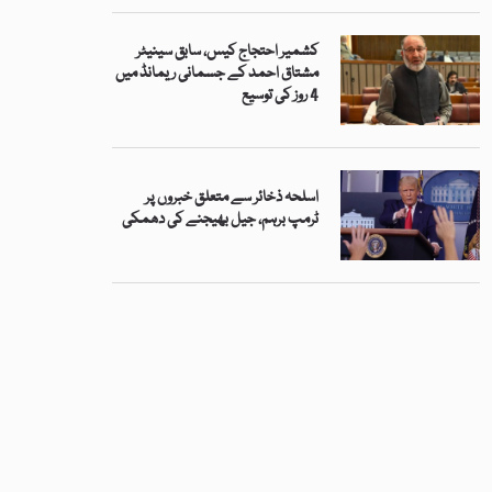
کشمیر احتجاج کیس، سابق سینیٹر
مشتاق احمد کے جسمانی ریمانڈ میں
4 روز کی توسیع
اسلحہ ذخائر سے متعلق خبروں پر
ٹرمپ برہم، جیل بھیجنے کی دھمکی