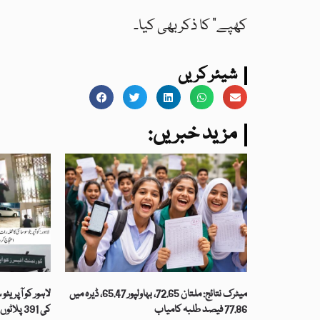
کھپے” کا ذکر بھی کیا۔
شیئر کریں
:مزید خبریں
میٹرک نتائج: ملتان 72.65، بہاولپور 65.47، ڈیرہ میں
77.86 فیصد طلبہ کامیاب
کی 391 پلاٹوں کی فائلیں غائب