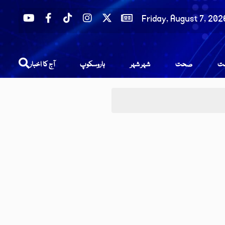
Friday, August 7, 202
عت
صحت
شہر شہر
ہاروسکوپ
آج کا اخبار