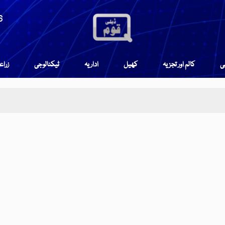
6
می
کالم اور تجزیہ
کھیل
اداریہ
ٹیکنالوجی
زرا