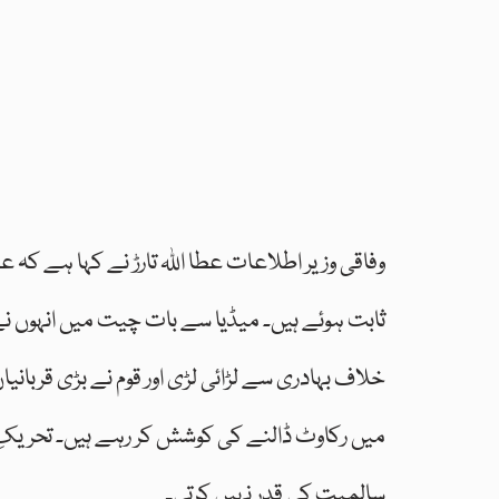
وفاقی وزیر اطلاعات عطا اللہ تارڑ نے کہا ہے کہ ع
ثابت ہوئے ہیں۔ میڈیا سے بات چیت میں انہوں ن
خلاف بہادری سے لڑائی لڑی اور قوم نے بڑی قربان
میں رکاوٹ ڈالنے کی کوشش کر رہے ہیں۔ تحریکِ 
سالمیت کی قدر نہیں کرتی۔