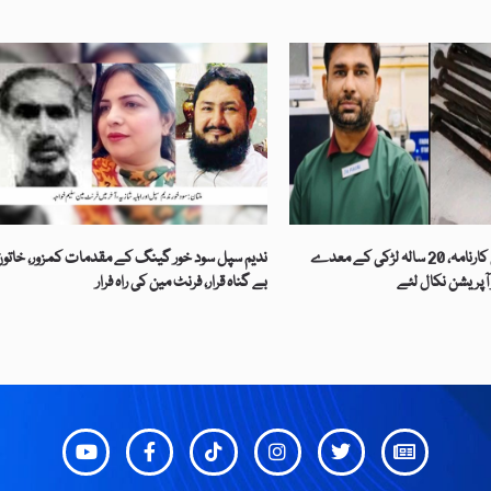
نشتر کا بڑا طبی کارنامہ، 20 سالہ لڑکی کے معدے
ندیم سپل سود خور گینگ کے مقدمات کمزور، خاتو
بے گناہ قرار، فرنٹ مین کی راہ فرار