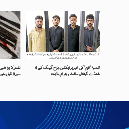
تلمبہ “قوم” کی خبر پر ایکشن، ہراج گینگ کے 4
غنڈے گرفتار، سافٹ ویئر اپ ڈیٹ
سے8 کیل بغیر آپریشن نکال لئے