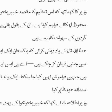
وزیر کا کہنا تھا کہ اس تنظیم کا مقصد خیبر پختون
محفوظ ٹھکانے فراہم کرنا ہے۔ ان کے بقول بانی پ
گردوں کے سہولت کار رہے ہیں۔
عطا اللہ تارڑ نے یاد دہانی کرائی کہ پاکستان
میں جانیں قربان کر چکے ہیں — اے پی ایس اور
ہیں جنہیں فراموش نہیں کیا جا سکتا۔ ایک والد ن
مندانہ عزم ظاہر کیا۔
وزیر اطلاعات نے کہا کہ خیبر پختونخوا کے بہادر عو