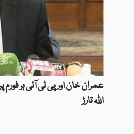
عمران خان اور پی ٹی آئی ہر فور
اللہ تارڑ