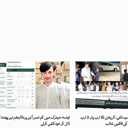
لاہور کو آپریٹو سوسائٹی: کرپشن 15 ارب پار، 3 ارب
تونسہ :میٹرک میں کم نمبر آنے پرطالبعلم نے پھندا
ڈال کر خودکشی کرلی