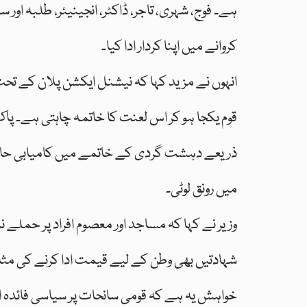
ہے۔ فوج، شہری، تاجر، ڈاکٹر، انجینیئر، طلبہ 
کروانے میں اپنا کردار ادا کیا۔
انہوں نے مزید کہا کہ نیشنل ایکشن پلان کے ت
قوم یکجا ہو کر اس لعنت کا خاتمہ چاہتی ہے۔ پ
ذریعے دہشت گردی کے خاتمے میں کامیابی حاص
میں رونق لوٹی۔
وزیر نے کہا کہ مساجد اور معصوم افراد پر حملے نہ
شہادتیں بھی وطن کے لیے قیمت ادا کرنے کی مثا
خواہش یہ ہے کہ قومی سانحات پر سیاسی فائدہ اٹھ