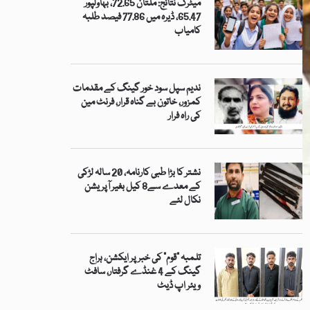
میٹرک نتائج: ملتان 72.65، بہاولپور
65.47، ڈیرہ میں 77.86 فیصد طلبہ
کامیاب
ندیم سپل سود خور گینگ کے مقدمات
کمزور، خاتون بے گناہ قرار، فرنٹ مین
کی راہ فرار
نشتر کا بڑا طبی کارنامہ، 20 سالہ لڑکی
کے معدے سے8 کیل بغیر آپریشن
نکال لئے
تلمبہ “قوم” کی خبر پر ایکشن، ہراج
گینگ کے 4 غنڈے گرفتار، سافٹ
ویئر اپ ڈیٹ