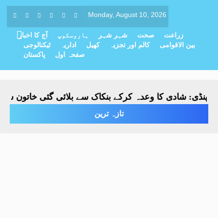
Monday, August 10, 2026
زراعت
صحت
شہر شہر
ہاروسکوپ
آج کا اخبار
بین الاقوامی
کالم اور تجزیہ
کھیل
اداریہ
ٹیکنالوجی
صفحہ اول
پاکستان
پنڈی: شادی کا وعدہ کرکے بنکاک سے بلائی گئی خاتون سے مبین
تازہ ترین