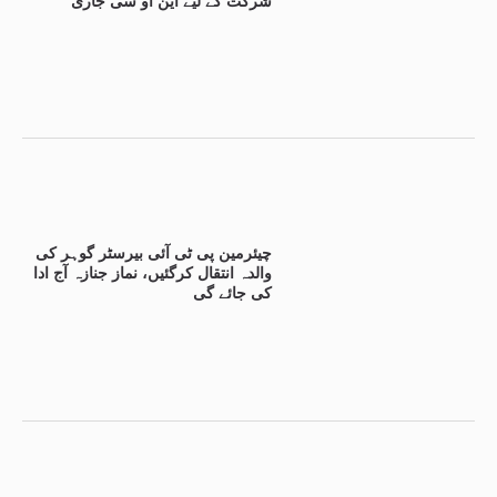
شرکت کے لیے این او سی جاری
چیئرمین پی ٹی آئی بیرسٹر گوہر کی
والدہ انتقال کرگئیں، نماز جنازہ آج ادا
کی جائے گی