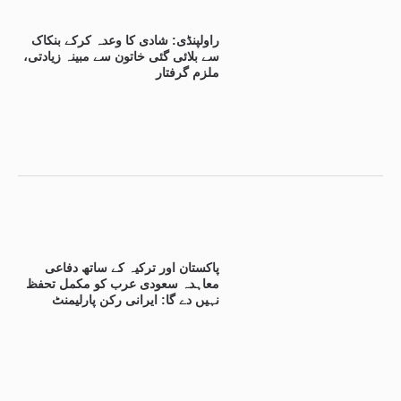
راولپنڈی: شادی کا وعدہ کرکے بنکاک
سے بلائی گئی خاتون سے مبینہ زیادتی،
ملزم گرفتار
پاکستان اور ترکیہ کے ساتھ دفاعی
معاہدہ سعودی عرب کو مکمل تحفظ
نہیں دے گا: ایرانی رکن پارلیمنٹ