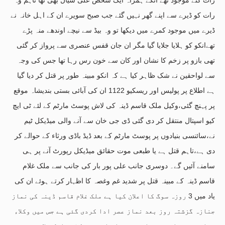
رات کو ڈیرے سے اپنے گھر نہیں گئے جب صبح سویرے ان کے اہل خانہ نے
ڈیرے میں موجود کمرے میں دیکھا تو وہ بیڈ سے نیچے اوندھے منہ پڑے
تھےانکو کو ہلایا جلایا گیا مگر ان جان قفس عنصری سے پرواز کر گئی
تھی بازو پر زخم کا نشان اور کان سے خون رس رہا تھا جس کی وجہ
سے لواحقین نے شک ظاہر کیا ہے کہ انکو مبینہ طور پر قتل کر دیا گیا
ہے اطلاع پر پولیس اور ریسکیو 1122 ان کی آبائی بستی بندیشاہ موقع
پر پہنچ گئی،وکیل ملک قاسم ڈینہ کی لاش پوسٹ مارٹم کے لئے ٹی ایچ
کیو اسپتال منتقل کر دی گئی ڈی جی خان سے آنے والی میڈیکل ٹیم
نے،سائنسی بنیادوں پر پوسٹ مارٹم کے بعد ڈیڈ باڈی ورثاء کے حوالے کر
دی ہے،تاہم قتل ہے یا طبعی موت حقائق میڈیکل رپورٹ آنے پر ہی
سامنے آئیں گے۔ دوسری جانب علی پور بار کی جانب سے ملک غلام
قاسم ڈینہ کے مبینہ قتل پر شدید غم وغصہ کا اظہار کرتے ہوئے ان کی
یاد میں 3 روزہ سوگ کا اعلان کیا ہے ملک غلام قاسم ڈینہ کی نماز
جنازہ گزشتہ روز بعد نماز عصر ادا کردی گئی ہے جس میں وکلاء