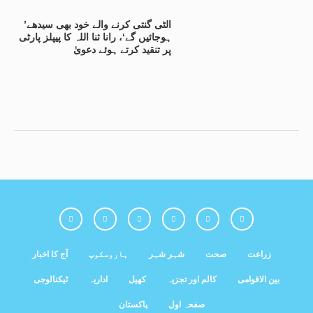
’الٹی گنتی کرنے والے خود بھی سیدھے
ہوجائیں گے‘، رانا ثنا اللہ کا پیپلز پارٹی
پر تنقید کرتے ہوئے دعویٰ
زراعت
صحت
شہر شہر
ہاروسکوپ
آج کا اخبار
بین الاقوامی
کالم اور تجزیہ
کھیل
اداریہ
ٹیکنالوجی
صفحہ اول
پاکستان