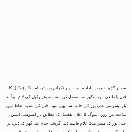
مظفر گڑھ،خیرپورسادات،سیت پو ر (کرائم رپورٹر،نامہ نگار) وکیل کا
قتل یا طبعی موت ،گھر سے متصل ڈیرے سے سینئر وکیل کی لاش برآمد
بار ایسوسی علی پور کی جانب سے بھی مبینہ قتل کی شدید الفاظ میں
مذمت تین روزہ سوگ کا اعلان تفصیل کے مطابق بار ایسوسی ایشن
علی پور کے ممبر ملک غلام قاسم ڈینہ گزشتہ شام اپنے گھر کے ڈیرے پر
رات گئے موجود تھے انکے ہمراہ ایک شخص علی سیال بھی تھا تاہم وہ