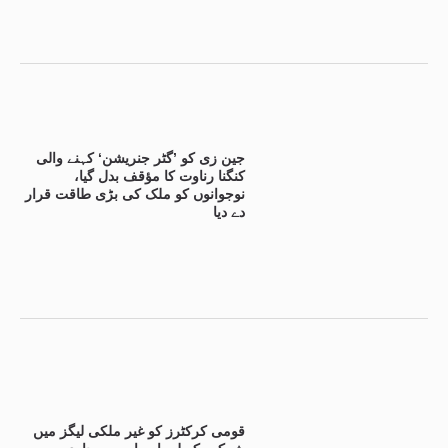
جین زی کو ’گٹر جنریشن‘ کہنے والی
کنگنا رناوت کا مؤقف بدل گیا،
نوجوانوں کو ملک کی بڑی طاقت قرار
دے دیا
قومی کرکٹرز کو غیر ملکی لیگز میں