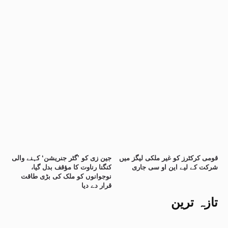
قومی کرکٹرز کو غیر ملکی لیگز میں
جین زی کو ’گٹر جنریشن‘ کہنے والی
شرکت کے لیے این او سی جاری
کنگنا رناوت کا مؤقف بدل گیا،
نوجوانوں کو ملک کی بڑی طاقت
قرار دے دیا
تازہ ترین