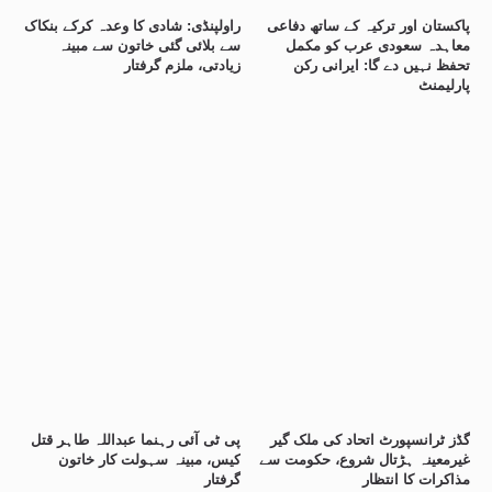
پاکستان اور ترکیہ کے ساتھ دفاعی
راولپنڈی: شادی کا وعدہ کرکے بنکاک
معاہدہ سعودی عرب کو مکمل
سے بلائی گئی خاتون سے مبینہ
تحفظ نہیں دے گا: ایرانی رکن
زیادتی، ملزم گرفتار
پارلیمنٹ
گڈز ٹرانسپورٹ اتحاد کی ملک گیر
پی ٹی آئی رہنما عبداللہ طاہر قتل
غیرمعینہ ہڑتال شروع، حکومت سے
کیس، مبینہ سہولت کار خاتون
مذاکرات کا انتظار
گرفتار