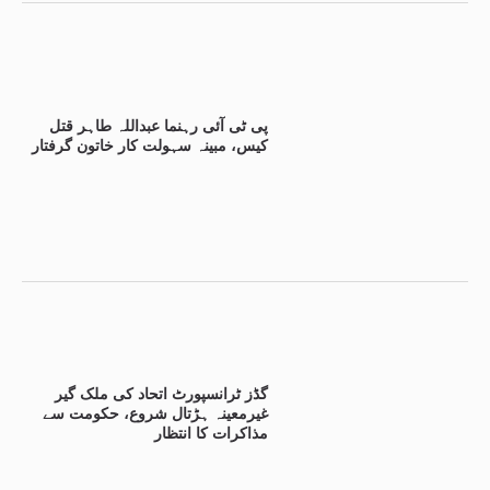
پی ٹی آئی رہنما عبداللہ طاہر قتل
کیس، مبینہ سہولت کار خاتون گرفتار
گڈز ٹرانسپورٹ اتحاد کی ملک گیر
غیرمعینہ ہڑتال شروع، حکومت سے
مذاکرات کا انتظار