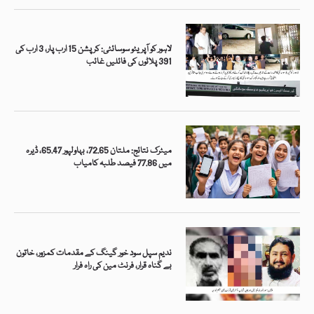
لاہور کو آپریٹو سوسائٹی: کرپشن 15 ارب پار، 3 ارب کی
391 پلاٹوں کی فائلیں غائب
میٹرک نتائج: ملتان 72.65، بہاولپور 65.47، ڈیرہ
میں 77.86 فیصد طلبہ کامیاب
ندیم سپل سود خور گینگ کے مقدمات کمزور، خاتون
بے گناہ قرار، فرنٹ مین کی راہ فرار