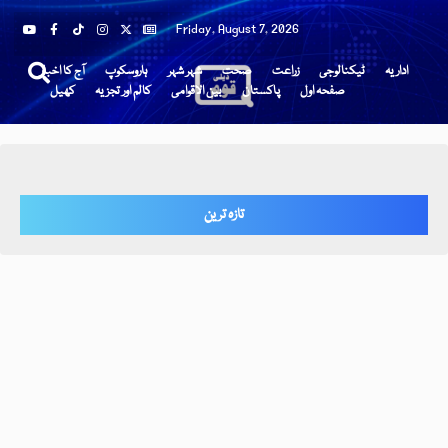
Friday, August 7, 2026
اداریہ
ٹیکنالوجی
زراعت
صحت
شہر شہر
ہاروسکوپ
آج کا اخبار
صفحہ اول
پاکستان
بین الاقوامی
کالم اور تجزیہ
کھیل
تازہ ترین