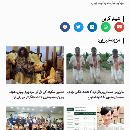
چھاپے مارے جا رہے ہیں۔
شیئر کریں
:مزید خبریں
بہاول پور: صحافی پر بااثرافراد کا تشدد، انگلی توڑدی،
تحسین سکینہ کی دل کی مراد پوری ہوئی، عابدہ
صحافتی حلقوں کا شدید احتجاج
پروین صاحبہ نے باقاعدہ شاگردی میں لے لیا