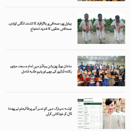
بہاول پور: صحافی پر بااثرافراد کا تشدد، انگلی توڑدی،
صحافتی حلقوں کا شدید احتجاج
ملتان بورڈ: پوزیشن ہولڈرز میں امام مسجد، مزدور،
رکشہ ڈرائیور کے بچے اور یتیم طلبہ شامل
تونسہ :میٹرک میں کم نمبر آنے پرطالبعلم نے پھندا
ڈال کر خودکشی کرلی