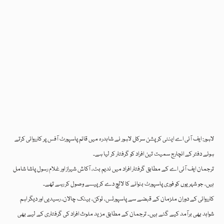
لاہور: ایف آئی اے اینٹی کرپشن سرکل لاہور نے شاہدرہ میں قائم پاسپورٹ آفس پر کارروائی کرتے
ہوئے دفتر کے انچارج سمیت تین افراد کو گرفتار کر لیا ہے۔
ترجمان ایف آئی اے کے مطابق گرفتار افراد میں ندیم بٹ، آکاش شیراز اور غلام رسول پاشا شامل
ہیں، جو شہریوں کو فوری پاسپورٹ بنوانے کا لالچ دے کر پیسے وصول کر رہے تھے۔
کارروائی کے دوران ملزمان کے قبضے سے پاسپورٹس، ٹوکن، بینک چالان، رسیدیں اور دیگر اہم
شواہد بھی برآمد کیے گئے ہیں۔ ترجمان کے مطابق مزید ملوث افراد کی گرفتاری کے لیے بھی