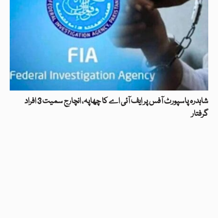
شاہدرہ پاسپورٹ آفس پر ایف آئی اے کا چھاپہ، انچارج سمیت 3 افراد
گرفتار