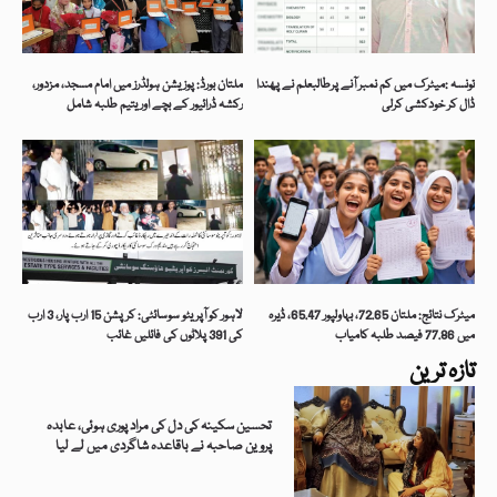
تونسہ :میٹرک میں کم نمبر آنے پرطالبعلم نے پھندا
ملتان بورڈ: پوزیشن ہولڈرز میں امام مسجد، مزدور،
ڈال کر خودکشی کرلی
رکشہ ڈرائیور کے بچے اور یتیم طلبہ شامل
میٹرک نتائج: ملتان 72.65، بہاولپور 65.47، ڈیرہ
لاہور کو آپریٹو سوسائٹی: کرپشن 15 ارب پار، 3 ارب
میں 77.86 فیصد طلبہ کامیاب
کی 391 پلاٹوں کی فائلیں غائب
تازہ ترین
تحسین سکینہ کی دل کی مراد پوری ہوئی، عابدہ
پروین صاحبہ نے باقاعدہ شاگردی میں لے لیا