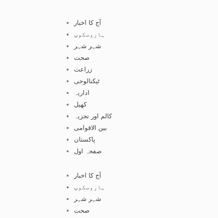
آج کا اخبار
ہاروسکوپ
شہر شہر
صحت
زراعت
ٹیکنالوجی
اداریہ
کھیل
کالم اور تجزیہ
بین الاقوامی
پاکستان
صفحہ اول
آج کا اخبار
ہاروسکوپ
شہر شہر
صحت