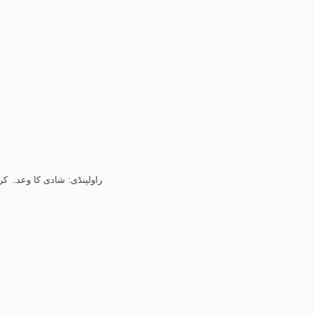
راولپنڈی: شادی کا وعدہ کرکے بنکاک س