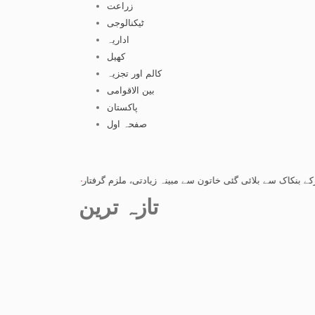
زراعت
ٹیکنالوجی
اداریہ
کھیل
کالم اور تجزیہ
بین الاقوامی
پاکستان
صفحہ اول
ے بلائی گئی خاتون سے مبینہ زیادتی، ملزم گرفتار
-
راولپنڈی: شادی کا وعدہ کرکے ب
تازہ ترین