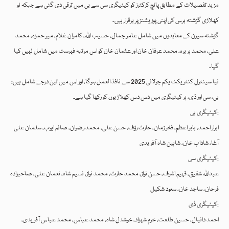
مزید تفصیلات کے مطابق پانچ کرکٹرز کو کیٹیگری سی سے بی میں ترقی دی گئی ہے جبکہ نو
کھلاڑی گزشتہ برس کی اپنی پوزیشنز پر برقرار ہیں۔
گزشتہ سیزن کے معاہدوں میں شامل عامر جمال، حسیب اللہ، کامران غلام، میر حمزہ، محمد
علی، محمد ہریرہ، محمد عرفان خان اور عثمان خان کو اس مرتبہ فہرست میں شامل نہیں کیا
گیا۔
نیا سینٹرل کنٹریکٹ یکم جولائی 2025 سے نافذ العمل ہوگا، اور اس میں تین درجے شامل ہیں:
بی، سی اور ڈی، ہر کیٹیگری میں دس دس کھلاڑیوں کو رکھا گیا ہے۔
کیٹیگری بی:
ابرار احمد، بابر اعظم، فخر زمان، حارث رؤف، حسن علی، محمد رضوان، صائم ایوب، سلمان علی
آغا، شاداب خان، شاہین شاہ آفریدی
کیٹیگری سی:
عبداللہ شفیق، فہیم اشرف، حسن نواز، محمد حارث، محمد نواز، نسیم شاہ، نعمان علی، صاحبزادہ
فرحان، ساجد خان، سعود شکیل
کیٹیگری ڈی:
احمد دانیال، حسین طلعت، خرم شہزاد، خوشدل شاہ، محمد عباس، محمد عباس آفریدی،