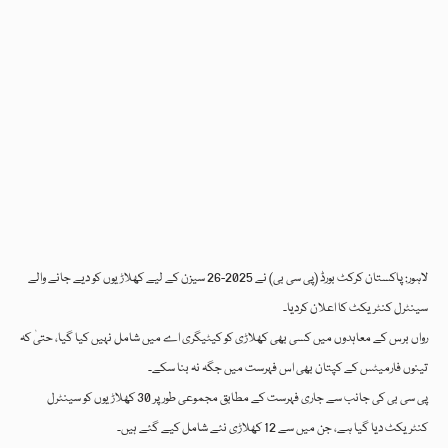
لاہور: پاکستان کرکٹ بورڈ (پی سی بی) نے 2025-26 سیزن کے لیے کھلاڑیوں کو دیے جانے والے
سینٹرل کنٹریکٹ کا اعلان کردیا۔
رواں برس کے معاہدوں میں کسی بھی کھلاڑی کو کیٹیگری اے میں شامل نہیں کیا گیا، حتیٰ کہ
تینوں فارمیٹس کے کپتان بھی اس فہرست میں جگہ نہ بنا سکے۔
پی سی بی کی جانب سے جاری فہرست کے مطابق مجموعی طور پر 30 کھلاڑیوں کو سینٹرل
کنٹریکٹ دیا گیا ہے، جن میں سے 12 کھلاڑی نئے شامل کیے گئے ہیں۔