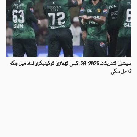
سینٹرل کنٹریکٹ 2025-26: کسی کھلاڑی کو کیٹیگری اے میں جگہ
نہ مل سکی