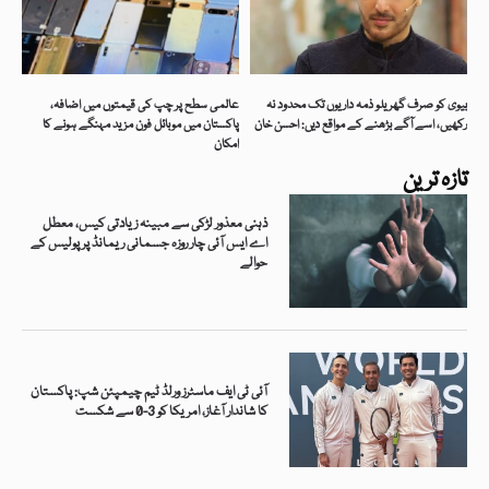
بیوی کو صرف گھریلو ذمہ داریوں تک محدود نہ
عالمی سطح پر چپ کی قیمتوں میں اضافہ،
رکھیں، اسے آگے بڑھنے کے مواقع دیں: احسن خان
پاکستان میں موبائل فون مزید مہنگے ہونے کا
امکان
تازہ ترین
ذہنی معذور لڑکی سے مبینہ زیادتی کیس، معطل
اے ایس آئی چار روزہ جسمانی ریمانڈ پر پولیس کے
حوالے
آئی ٹی ایف ماسٹرز ورلڈ ٹیم چیمپئن شپ: پاکستان
کا شاندار آغاز، امریکا کو 3-0 سے شکست