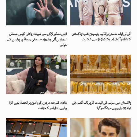
آئی ٹی ایف ماسٹرز ورلڈ ٹیم چیمپئن شپ: پاکستان
ذہنی معذور لڑکی سے مبینہ زیادتی کیس، معطل
کا شاندار آغاز، امریکا کو 3-0 سے شکست
اے ایس آئی چار روزہ جسمانی ریمانڈ پر پولیس کے
حوالے
پاکستان میں سونے کی قیمت کو پر لگ گئے، فی
شادی کے بعد مردوں کو والدین پر انحصار نہیں کرنا
تولہ 10 ہزار روپے مہنگا ہوگیا
چاہیے، ندا یاسر کا مؤقف