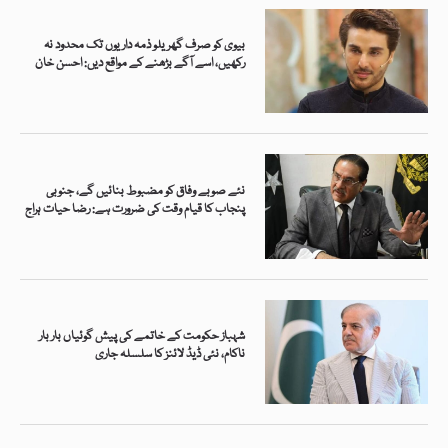
بیوی کو صرف گھریلو ذمہ داریوں تک محدود نہ
رکھیں، اسے آگے بڑھنے کے مواقع دیں: احسن خان
نئے صوبے وفاق کو مضبوط بنائیں گے، جنوبی
پنجاب کا قیام وقت کی ضرورت ہے: رضا حیات ہراج
شہباز حکومت کے خاتمے کی پیش گوئیاں بار بار
ناکام، نئی ڈیڈ لائنز کا سلسلہ جاری