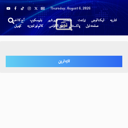
Thursday, August 6, 2026
اداریہ
ٹیکنالوجی
زراعت
صحت
شہر شہر
ہاروسکوپ
آج کا اخبار
صفحہ اول
پاکستان
بین الاقوامی
کالم اور تجزیہ
کھیل
تازہ ترین