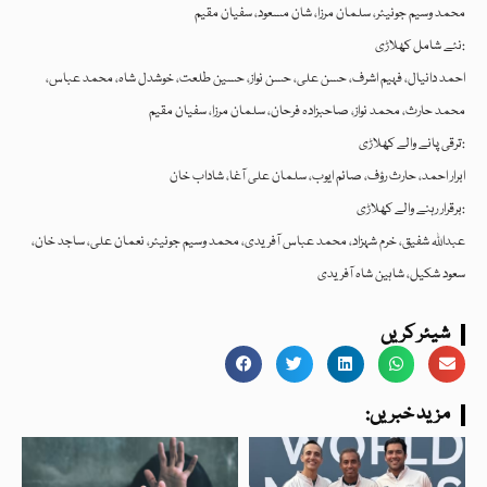
محمد وسیم جونیئر، سلمان مرزا، شان مسعود، سفیان مقیم
نئے شامل کھلاڑی:
احمد دانیال، فہیم اشرف، حسن علی، حسن نواز، حسین طلعت، خوشدل شاہ، محمد عباس،
محمد حارث، محمد نواز، صاحبزادہ فرحان، سلمان مرزا، سفیان مقیم
ترقی پانے والے کھلاڑی:
ابرار احمد، حارث رؤف، صائم ایوب، سلمان علی آغا، شاداب خان
برقرار رہنے والے کھلاڑی:
عبداللہ شفیق، خرم شہزاد، محمد عباس آفریدی، محمد وسیم جونیئر، نعمان علی، ساجد خان،
سعود شکیل، شاہین شاہ آفریدی
شیئر کریں
:مزید خبریں