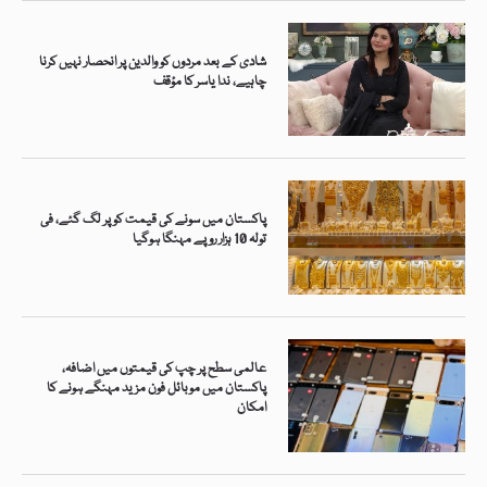
شادی کے بعد مردوں کو والدین پر انحصار نہیں کرنا
چاہیے، ندا یاسر کا مؤقف
پاکستان میں سونے کی قیمت کو پر لگ گئے، فی
تولہ 10 ہزار روپے مہنگا ہوگیا
عالمی سطح پر چپ کی قیمتوں میں اضافہ،
پاکستان میں موبائل فون مزید مہنگے ہونے کا
امکان