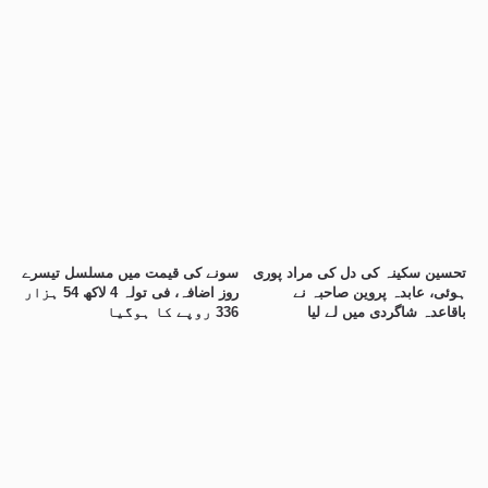
تحسین سکینہ کی دل کی مراد پوری
سونے کی قیمت میں مسلسل تیسرے
ہوئی، عابدہ پروین صاحبہ نے
روز اضافہ، فی تولہ 4 لاکھ 54 ہزار
باقاعدہ شاگردی میں لے لیا
336 روپے کا ہوگیا