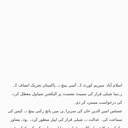
اسلام آباد: سپریم کورٹ کے آئینی بینچ نے پاکستان تحریک انصاف کے
رہنما شبلی فراز کی سینیٹ نشست پر الیکشن شیڈول معطل کرنے
کی درخواست مسترد کر دی۔
جسٹس امین الدین خان کی سربراہی میں پانچ رکنی بینچ نے کیس کی
سماعت کی۔ عدالت نے شبلی فراز کی اپیل منظور کرتے ہوئے پشاور
ہائیکورٹ کا فیصلہ کالعدم قرار دے دیا اور ہدایت کی کہ ہائیکورٹ زیر