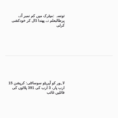
تونسہ :میٹرک میں کم نمبر آنے
پرطالبعلم نے پھندا ڈال کر خودکشی
کرلی
لاہور کو آپریٹو سوسائٹی: کرپشن 15
ارب پار، 3 ارب کی 391 پلاٹوں کی
فائلیں غائب