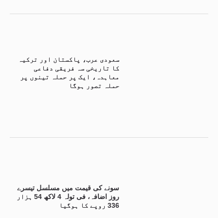
سعودی عرب، پاکستان اور ترکیہ
کا تاریخی سہ فریقی دفاعی
معاہدہ، ایک پر حملہ تینوں پر
حملہ تصور ہوگا
سونے کی قیمت میں مسلسل تیسرے
روز اضافہ، فی تولہ 4 لاکھ 54 ہزار
336 روپے کا ہوگیا