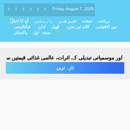
Friday, August 7, 2026
زراعت
صحت
شہر شہر
ہاروسکوپ
آج کا اخبار
بین الاقوامی
کالم اور تجزیہ
کھیل
اداریہ
ٹیکنالوجی
صفحہ اول
پاکستان
ور موسمیاتی تبدیلی کے اثرات، عالمی غذائی قیمتیں ساڑھے ت
تازہ ترین