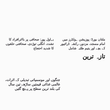
ملتان بورڈ: پوزیشن ہولڈرز میں
بہاول پور: صحافی پر بااثرافراد کا
امام مسجد، مزدور، رکشہ ڈرائیور
تشدد، انگلی توڑدی، صحافتی حلقوں
کے بچے اور یتیم طلبہ شامل
کا شدید احتجاج
تازہ ترین
جنگوں اور موسمیاتی تبدیلی کے اثرات،
عالمی غذائی قیمتیں ساڑھے تین سال
کی بلند ترین سطح پر پہنچ گئیں