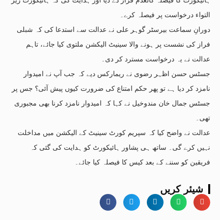
التواء درخواست پر فیصلہ کرے۔
دورانِ سماعت بیرسٹر گوہر علی نے عدالت سے استدعا کی کہ شبلی
فراز کی نشست پر ہونے والا سینیٹ الیکشن ملتوی کیا جائے، تاہم
عدالت نے یہ درخواست مسترد کر دی۔
جسٹس حسن اظہر رضوی نے ریمارکس دیے کہ جب آپ نے امیدوار
نامزد کر دیا ہے تو پھر حکم امتناع کی ضرورت کیوں پیش آئی؟ جس پر
جسٹس جمال خان مندوخیل نے کہا کہ امیدوار نامزد کرنا بھی مجبوری
تھی۔
عدالت نے واضح کیا کہ سپریم کورٹ سینیٹ کے الیکشن میں مداخلت
نہیں کرے گی۔ ساتھ ہی پشاور ہائیکورٹ کو ہدایت کی گئی کہ
فریقین کو سننے کے بعد کیس کا فیصلہ کیا جائے۔
شیئر کریں