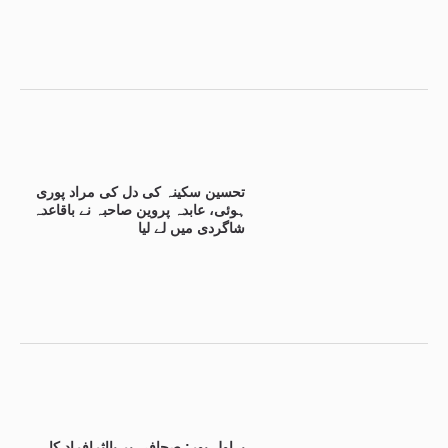
تحسین سکینہ کی دل کی مراد پوری
ہوئی، عابدہ پروین صاحبہ نے باقاعدہ
شاگردی میں لے لیا
بہاول پور: صحافی پر بااثرافراد کا