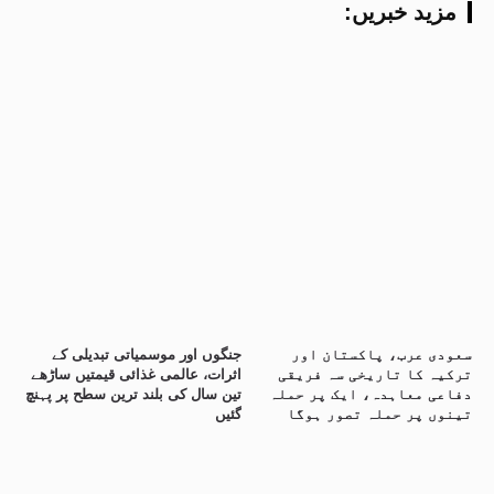
:مزید خبریں
سعودی عرب، پاکستان اور
جنگوں اور موسمیاتی تبدیلی کے
ترکیہ کا تاریخی سہ فریقی
اثرات، عالمی غذائی قیمتیں ساڑھے
دفاعی معاہدہ، ایک پر حملہ
تین سال کی بلند ترین سطح پر پہنچ
تینوں پر حملہ تصور ہوگا
گئیں