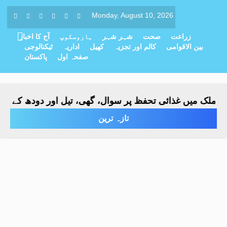
Monday, August 10, 2026
زراعت
صحت
شہر شہر
ہاروسکوپ
آج کا اخبار
بین الاقوامی
کالم اور تجزیہ
کھیل
اداریہ
ٹیکنالوجی
صفحہ اول
پاکستان
لک میں غذائی تحفظ پر سوال، گھی، تیل اور دودھ کے متعدد ن
تازہ ترین