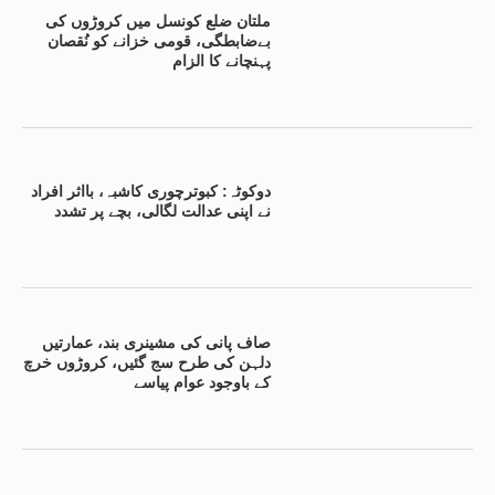
ملتان ضلع کونسل میں کروڑوں کی
بےضابطگی، قومی خزانے کو نُقصان
پہنچانے کا الزام
دوکوٹہ: کبوترچوری کاشبہ، بااثر افراد
نے اپنی عدالت لگالی، بچے پر تشدد
صاف پانی کی مشینری بند، عمارتیں
دلہن کی طرح سج گئیں، کروڑوں خرچ
کے باوجود عوام پیاسے