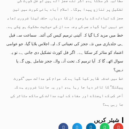
مطالبہ کر سکتا ہے، اگر نئے ججز آتے ہیں تو فل کورٹ کی
تشکیل پر تنازع پیدا ہوگا۔ اسلام آباد ہائی کورٹ میں تین
ججز کے تبادلے کے باوجود ان کا دوبارہ حلف لینا ضروری تھا،
جو نہیں لیا گیا، جس کی وجہ سے ان کی حیثیت مشکوک ہو چکی ہے۔
خط میں مزید کہا گیا کہ آئینی ترمیم کیس کی آئندہ سماعت سے قبل
ہی جلدبازی میں نئے ججز کی تعیناتی کے لیے اجلاس بلایا گیا، جو عوامی
اعتماد کو متاثر کر سکتا ہے۔ اگر فل کورٹ تشکیل دی جاتی ہے تو یہ
سوال اٹھے گا کہ آیا ترمیم کے تحت آنے والے ججز شامل ہوں گے یا
نہیں؟
خط میں خدشہ ظاہر کیا گیا ہے کہ عوام کو عدالت میں ”کورٹ
پیکنگ“ کا تاثر دیا جا رہا ہے، اور یہ جاننا ضروری ہے کہ
آخر کس کے ایجنڈے اور مفاد کے لیے عدالت کی ساکھ متاثر کی
جا رہی ہے؟
شیئر کریں