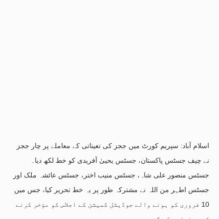
اسلام آباد: سپریم کورٹ میں ججز کی تعیناتی کے معاملے پر چار ججز
نے چیف جسٹس پاکستان، جسٹس یحییٰ آفریدی کو خط لکھ دیا۔
جسٹس منصور علی شاہ، جسٹس منیب اختر، جسٹس عائشہ ملک اور
جسٹس اطہر من اللہ نے مشترکہ طور پر یہ خط تحریر کیا، جس میں
10 فروری کو ہونے والے جوڈیشل کمیشن کے اجلاس کو مؤخر کرنے
کی درخواست کی گئی ہے۔