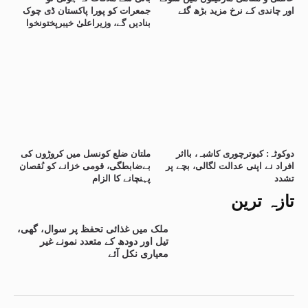
اور چاندی کے نرخ مزید بڑھ گئے
جمعرات کو پورا پاکستان ڈی چوک
بنادیں گے، وزیراعلیٰ خیبرپختونخوا
دوکوٹہ: کبوترچوری کاشبہ، بااثر
ملتان ضلع کونسل میں کروڑوں کی
افراد نے اپنی عدالت لگالی، بچے پر
بےضابطگی، قومی خزانے کو نُقصان
تشدد
پہنچانے کا الزام
تازہ ترین
ملک میں غذائی تحفظ پر سوال، گھی،
تیل اور دودھ کے متعدد نمونے غیر
معیاری نکل آئے