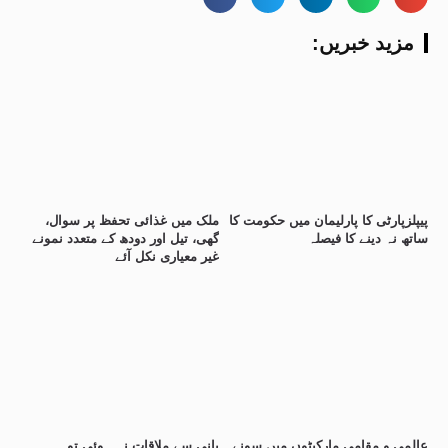
:مزید خبریں
پیپلزپارٹی کا پارلیمان میں حکومت کا
ملک میں غذائی تحفظ پر سوال،
ساتھ نہ دینے کا فیصلہ
گھی، تیل اور دودھ کے متعدد نمونے
غیر معیاری نکل آئے
عالمی و مقامی مارکیٹوں میں سونے
بانی سے ملاقات نہ ہوئی تو