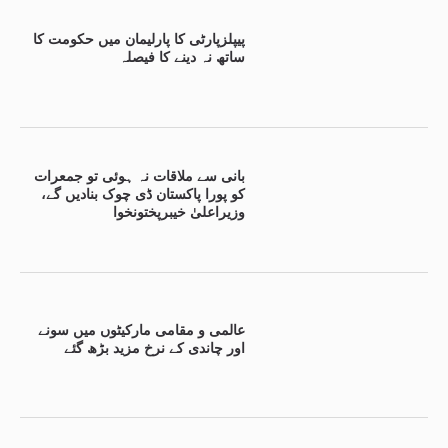
پیپلزپارٹی کا پارلیمان میں حکومت کا
ساتھ نہ دینے کا فیصلہ
بانی سے ملاقات نہ ہوئی تو جمعرات
کو پورا پاکستان ڈی چوک بنادیں گے،
وزیراعلیٰ خیبرپختونخوا
عالمی و مقامی مارکیٹوں میں سونے
اور چاندی کے نرخ مزید بڑھ گئے