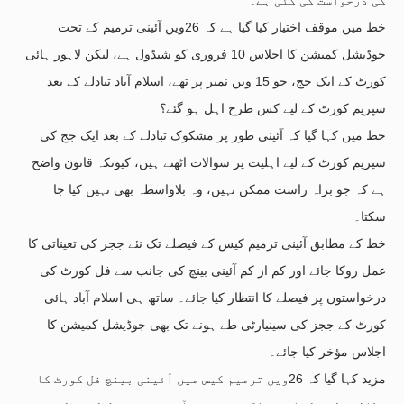
خط میں موقف اختیار کیا گیا ہے کہ 26ویں آئینی ترمیم کے تحت
جوڈیشل کمیشن کا اجلاس 10 فروری کو شیڈول ہے، لیکن لاہور ہائی
کورٹ کے ایک جج، جو 15 ویں نمبر پر تھے، اسلام آباد تبادلے کے بعد
سپریم کورٹ کے لیے کس طرح اہل ہو گئے؟
خط میں کہا گیا کہ آئینی طور پر مشکوک تبادلے کے بعد ایک جج کی
سپریم کورٹ کے لیے اہلیت پر سوالات اٹھتے ہیں، کیونکہ قانون واضح
ہے کہ جو براہ راست ممکن نہیں، وہ بلاواسطہ بھی نہیں کیا جا
سکتا۔
خط کے مطابق آئینی ترمیم کیس کے فیصلے تک نئے ججز کی تعیناتی کا
عمل روکا جائے اور کم از کم آئینی بینچ کی جانب سے فل کورٹ کی
درخواستوں پر فیصلے کا انتظار کیا جائے۔ ساتھ ہی اسلام آباد ہائی
کورٹ کے ججز کی سینیارٹی طے ہونے تک بھی جوڈیشل کمیشن کا
اجلاس مؤخر کیا جائے۔
مزید کہا گیا کہ 26ویں ترمیم کیس میں آئینی بینچ فل کورٹ کا