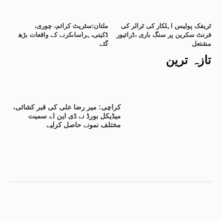
ٹریفک پولیس اہلکار کی ٹرالر کی
ملتان:سٹریٹ کرائم، چوری،
فرنٹ سکرین پر سنگ باری ،ڈرائیور
ڈکیتی،ہراساںکرنے کے واقعات بڑھ
مشتعل
گئے
تازہ ترین
کراچی: میر رضا علی کی قبر کشائی،
میڈیکل بورڈ نے ڈی این اے سمیت
مختلف نمونے حاصل کرلیے