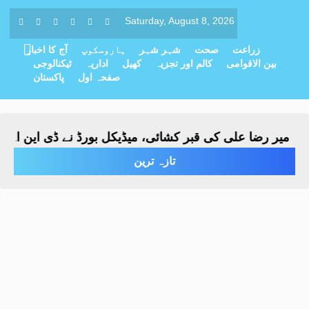
Saturday, August 8, 2026
زراعت
صحت
شہر شہر
ہاروسکوپ
آج کا اخبار
بین الاقوامی
کالم اور تجزیہ
کھیل
اداریہ
ٹیکنالوجی
صفحہ اول
پاکستان
میر رضا علی کی قبر کشائی، میڈیکل بورڈ نے ڈی این اے سم
تازہ ترین