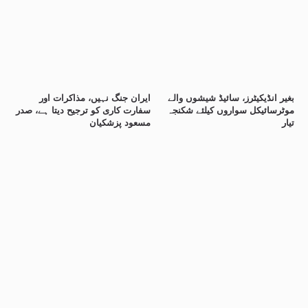
بغیر انڈیکیٹرز، سائیڈ شیشوں والے
ایران جنگ نہیں، مذاکرات اور
موٹرسائیکل سواروں کیلئے شکنجہ
سفارت کاری کو ترجیح دیتا ہے، صدر
تیار
مسعود پزشکیان