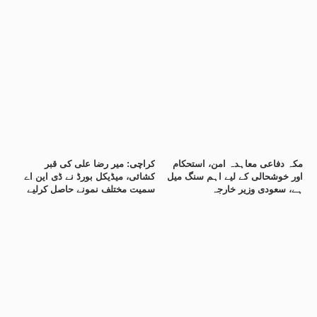
مکہ دفاعی معاہدہ امن، استحکام
کراچی: میر رضا علی کی قبر
اور خوشحالی کے لیے اہم سنگ میل
کشائی، میڈیکل بورڈ نے ڈی این اے
ہے، سعودی وزیر خارجہ
سمیت مختلف نمونے حاصل کرلیے