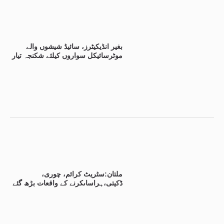
بغیر انڈیکیٹرز، سائیڈ شیشوں والے
موٹرسائیکل سواروں کیلئے شکنجہ تیار
ملتان:سٹریٹ کرائم، چوری،
ڈکیتی،ہراساںکرنے کے واقعات بڑھ گئے