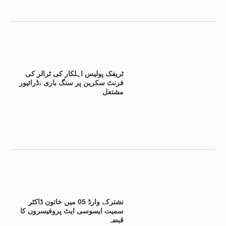
ٹریفک پولیس اہلکار کی ٹرالر کی
فرنٹ سکرین پر سنگ باری ،ڈرائیور
مشتعل
نشترکے وارڈ 05 میں خاتون ڈاکٹر
سمیت ایسوسی ایٹ پروفیسروں کا
قبضہ