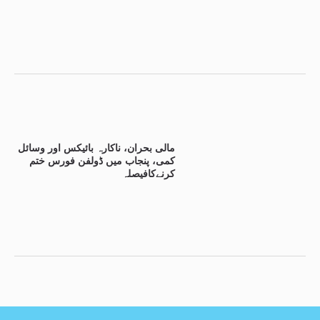
مالی بحران، ناکارہ بائیکس اور وسائل
کمی، پنجاب میں ڈولفن فورس ختم
کرنےکافیصلہ