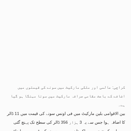
کراچی: عالمی اور ملکی مارکیٹ میں سونے کی قیمتوں میں
اضافے کے باعث مقامی صرافہ مارکیٹ میں سونا مہنگا ہو گیا
ہے۔
بین الاقوامی بلین مارکیٹ میں فی اونس سونے کی قیمت میں 11 ڈالر
کا اضافہ ہوا جس سے یہ 3 ہزار 356 ڈالر کی سطح تک پہنچ گئی
ہے۔ اس کے نتیجے میں پاکستان میں بھی سونے کی قیمت میں اضافہ