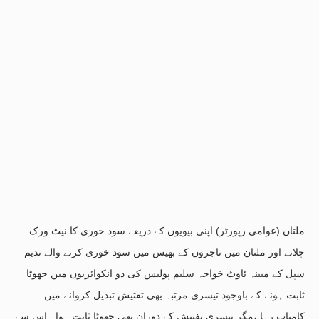
ملتان (عوامی رپورٹر) اپنی بیویوں کے ذریعے سود خوری کا نیٹ ورک
چلانے اور ملتان میں تاجروں کے بھیس میں سود خوری کرنے والے ندیم
سپل کے مبینہ ٹاوٹ خواجہ سلیم پولیس کی دو انکوائریوں میں جھوٹا
ثابت ہونے کے باوجود تیسری مرتبہ بھی تفتیش تبدیل کروانے میں
کامیاب رہا ،مگر تیسری تفتیش کے دوران بھی جھوٹا ثابت ہوا۔ اس سے