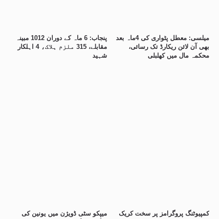
میلسی: معطل پٹواری کی 4ماہ بعد
پنجاب: 6 ماہ کے دوران 1012 مبینہ
بھی آن لائن ریکارڈ تک رسائی،
مقابلے، 315 ملزم ہلاک، 4 اہلکار
محکمہ مال میں کھلبلی
شہید
کمپیوٹنگ پروگرامز پر سخت کریک
میپکو سٹی ڈویژن میں یونین کی