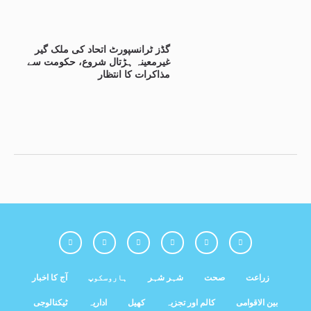
گڈز ٹرانسپورٹ اتحاد کی ملک گیر
غیرمعینہ ہڑتال شروع، حکومت سے
مذاکرات کا انتظار
زراعت
صحت
شہر شہر
ہاروسکوپ
آج کا اخبار
بین الاقوامی
کالم اور تجزیہ
کھیل
اداریہ
ٹیکنالوجی