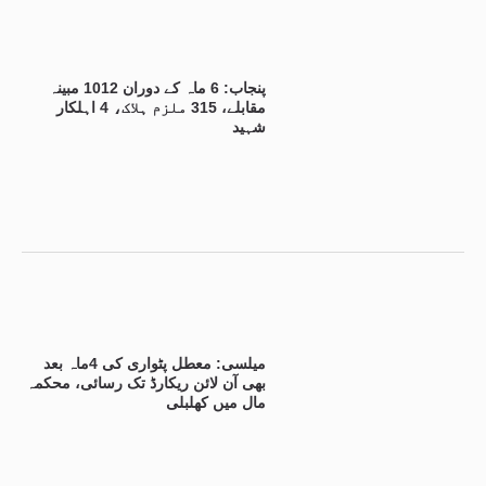
پنجاب: 6 ماہ کے دوران 1012 مبینہ
مقابلے، 315 ملزم ہلاک، 4 اہلکار
شہید
میلسی: معطل پٹواری کی 4ماہ بعد
بھی آن لائن ریکارڈ تک رسائی، محکمہ
مال میں کھلبلی