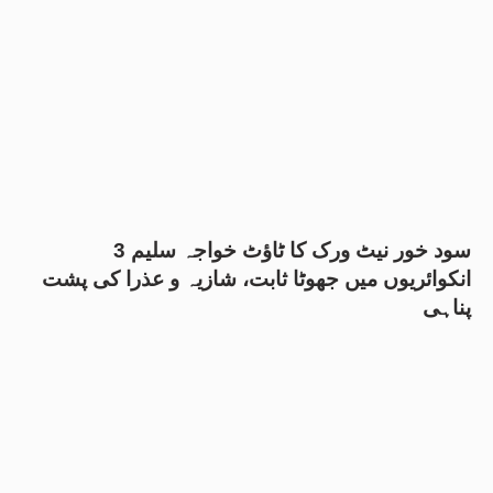
سود خور نیٹ ورک کا ٹاؤٹ خواجہ سلیم 3
انکوائریوں میں جھوٹا ثابت، شازیہ و عذرا کی پشت
پناہی