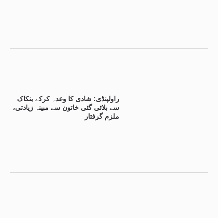
راولپنڈی: شادی کا وعدہ کرکے بنکاک
سے بلائی گئی خاتون سے مبینہ زیادتی،
ملزم گرفتار