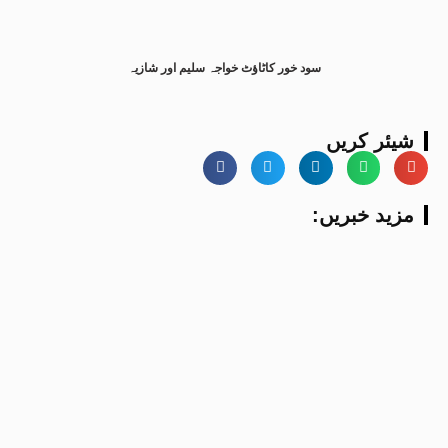
سود خور کاٹاؤٹ خواجہ سلیم اور شازیہ
شیئر کریں
:مزید خبریں