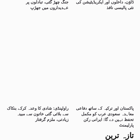
ڈاؤن، داخلوں اور ایکریڈیٹیشن کی
جنگ چھڑ گئی، تبادلوں پر
نئی پالیسی نافذ
عہدیداروں میں جھڑپ
پاکستان اور ترکیہ کے ساتھ دفاعی
راولپنڈی: شادی کا وعدہ کرکے بنکاک
معاہدہ سعودی عرب کو مکمل
سے بلائی گئی خاتون سے مبینہ
تحفظ نہیں دے گا: ایرانی رکن
زیادتی، ملزم گرفتار
پارلیمنٹ
تازہ ترین