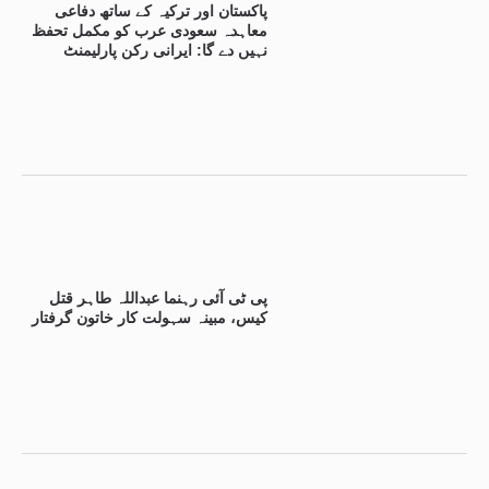
پاکستان اور ترکیہ کے ساتھ دفاعی
معاہدہ سعودی عرب کو مکمل تحفظ
نہیں دے گا: ایرانی رکن پارلیمنٹ
پی ٹی آئی رہنما عبداللہ طاہر قتل
کیس، مبینہ سہولت کار خاتون گرفتار