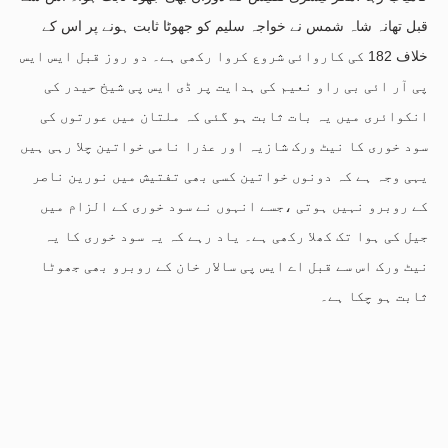
قبل تھانہ شاہ شمس نے خواجہ سلیم کو جھوٹا ثابت ہونے پر اس کے
خلاف 182 کی کاروائی شروع کروا رکھی ہے۔ دو روز قبل ایس ایس
پی آر ائی بی راو نعیم کی ہدایت پر ڈی ایس پی شیخ حیدر کی
انکوائری میں یہ بات ثابت ہو گئی کہ ملتان میں عورتوں کی
سود خوری کا نیٹ ورک شازیہ اور عذرا نامی خواتین چلا رہی ہیں
یہی وجہ ہے کہ دونوں خواتین کسی بھی تفتیش میں نورین ناصر
کے روبرو نہیں ہوتی ،جسے انہوں نے سود خوری کے الزام میں
جیل کی ہوا تک کھلا رکھی ہے۔ یاد رہے کہ یہ سود خوری کا یہ
نیٹ ورک اس سے قبل اے ایس پی سالار خان کے روبرو بھی جھوٹا
ثابت ہو چکا ہے۔