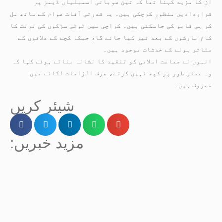
ان کا مزید کہنا تھا کہ تین صوبائی اسمبلیاں ڈیمز پر
قراردادیں منظور کرچکی ہیں۔ یہ قدرتی آفات عوام کے ساتھ مل
کر ہی قابو کی جاسکتی ہیں۔ کراچی میں ٹوٹی سڑکوں کی مرمت کا
کام بارشوں کے بعد تیز کیا جائے گا، جبکہ کچے کے علاقوں کے
متاثر ہونے کے خدشات موجود ہیں۔
انہوں نے جماعت اسلامی کو تنقید کا نشانہ بناتے ہوئے کہا کہ
وہ عملی طور پر کچھ نہیں کرتے، صرف الزامات لگانے میں
مصروف ہیں۔
شیئر کریں
:مزید خبریں