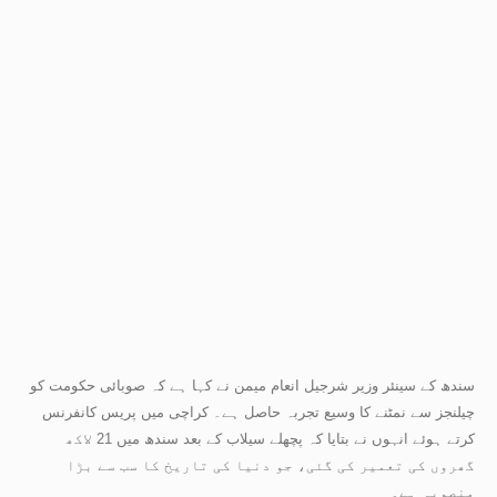
سندھ کے سینئر وزیر شرجیل انعام میمن نے کہا ہے کہ صوبائی حکومت کو
چیلنجز سے نمٹنے کا وسیع تجربہ حاصل ہے۔ کراچی میں پریس کانفرنس
کرتے ہوئے انہوں نے بتایا کہ پچھلے سیلاب کے بعد سندھ میں 21 لاکھ
گھروں کی تعمیر کی گئی، جو دنیا کی تاریخ کا سب سے بڑا
منصوبہ ہے۔