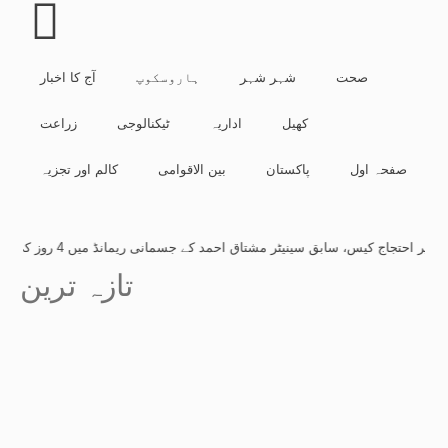
صحت
شہر شہر
ہاروسکوپ
آج کا اخبار
کھیل
اداریہ
ٹیکنالوجی
زراعت
صفحہ اول
پاکستان
بین الاقوامی
کالم اور تجزیہ
احتجاج کیس، سابق سینیٹر مشتاق احمد کے جسمانی ریمانڈ میں 4 روز کی توسیع
-
تازہ ترین