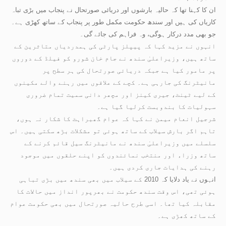
ان کا کہنا تھا کہ حالیہ بارشوں اور دریائی صورتحال نے پنجاب میں بڑی تباہ
کاریاں کی ہیں اور سندھ حکومت مکمل طور پر پنجاب کے ساتھ کھڑی ہے۔
جو بھی مدد درکار ہوگی، وہ فراہم کی جائے گی۔
انہوں نے مزید کہا کہ پیپلز پارٹی کی ہمدردیاں متاثرین کے
ساتھ ہیں، وزیراعلیٰ سندھ نے جام خان شورو کو فیلڈ کے دوروں
پر مامور کیا ہے جبکہ دریائی صورتحال کی ہر سطح پر
مانیٹرنگ کی جارہی ہے۔ کچے کے علاقوں میں رہنے والے مکینوں
کے لیے ٹینٹ، جیری کینز اور مچھر دانی سمیت تمام ضروری
سہولیات کا بندوبست کرلیا گیا ہے۔
شرجیل انعام میمن نے کہا کہ عوام گھبراہٹ کا شکار نہ ہوں،
تاہم اگر بارش سیلاب کے ساتھ ہوئی تو مشکلات بڑھ سکتی ہیں۔ اس
سلسلے میں وزیراعلیٰ سندھ نے مانیٹرنگ سیل قائم کرنے کے
ساتھ وزراء اور منتخب نمائندوں کو اپنے حلقوں میں موجود
رہنے کی ہدایات جاری کردی ہیں۔
انہوں نے یاد دلایا کہ 2010 کے سیلاب میں بھی سندھ میں بڑی تباہی
ہوئی تھی، اس وقت سندھ حکومت نے بھرپور انداز میں حالات کا
مقابلہ کیا تھا۔ اسی طرح حالیہ صورتحال میں بھی حکومت عوام
کے ساتھ کھڑی ہے۔