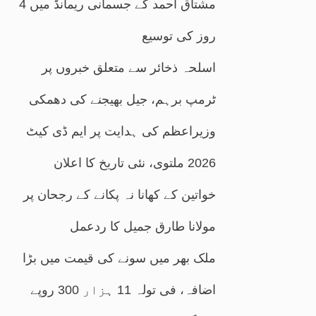
مشتاق احمد کے جسمانی ریمانڈ میں 4
روز کی توسیع
اسلحہ ذخائر سے متعلق خبروں پر
ٹرمپ برہم، جیل بھیجنے کی دھمکی
وزیراعظم کی ہدایت پر ایم ڈی کیٹ
2026 ملتوی، نئی تاریخ کا اعلان
خواتین کے کھانا نہ پکانے کے رجحان پر
مولانا طارق جمیل کا ردعمل
ملک بھر میں سونے کی قیمت میں بڑا
اضافہ، فی تولہ 11 ہزار 300 روپے