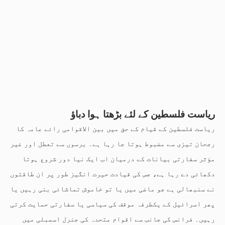
ریاست فلسطین کے لئے بڑھتا ہوا دباؤ
ریاست فلسطین کے قیام کے حق میں بین الاقوامی رائے عامہ کا
رجحان تیزی سے مضبوط ہوتا جا رہا ہے۔ برسوں سے تعطل اور غیر
مؤثر سفارتی بیانات کے درمیان اب ایک نیا دور شروع ہوتا
دکھائی دے رہا ہے، جس کی قیادت حیرت انگیز طور پر ان طاقتوں
نے سنبھالی ہے جو ماضی میں یا تو خاموش تماشائی بنی رہیں یا
پھر اسرائیل کے یکطرفہ موقف کی سیاسی یا سفارتی حمایت کرتی
رہیں۔ فرانس کی جانب سے اقوام متحدہ کی جنرل اسمبلی میں