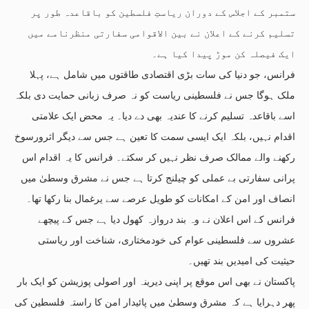
ستمبر کے اجلاس کے دوران ریاستِ فلسطین کو باقاعدہ طور پر
تسلیم کرنے کے اعلان نے بین الاقوامی سفارتی منظرنامے میں
ایک فیصلہ کن موڑ پیدا کیا ہے۔
فرانس، جو دنیا کی سات بڑی اقتصادی طاقتوں میں شامل ہے، پہلا
ملک ہوگا جس نے فلسطینی ریاست کو نہ صرف زبانی حمایت دی بلکہ
اسے باقاعدہ تسلیم کرنے کا عندیہ بھی دے دیا۔ یہ محض ایک علامتی
اقدام نہیں، بلکہ ایک ایسی سمت کا تعین ہے جس سے دیگر اثرورسوخ
رکھنے والے ممالک صرف نظر نہیں کر سکتے۔ فرانس کا یہ اقدام اس
پرانی سفارتی بے عملی کو چیلنج کرتا ہے جس نے مشرق وسطیٰ میں
انصاف اور امن کے امکانات کو طویل عرصے سے یرغمال بنا رکھا تھا۔
فرانس کے اس اعلان نے وہ بند دروازہ کھول دیا ہے جس کے پیچھے
عشروں سے فلسطینی عوام کی خودمختاری، شناخت اور ریاستی
حیثیت کی امیدیں بند تھیں۔
پاکستان نے بھی اس موقع پر اپنی دیرینہ اور اصولی پوزیشن کو ایک بار
پھر دہرایا ہے کہ مشرق وسطیٰ میں پائیدار امن کا راستہ فلسطین کی