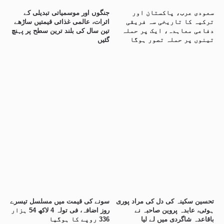
سعودی عرب، پاکستان اور
جنگوں اور موسمیاتی تبدیلی کے
ترکیہ کا تاریخی سہ فریقی
اثرات، عالمی غذائی قیمتیں ساڑھے
دفاعی معاہدہ، ایک پر حملہ
تین سال کی بلند ترین سطح پر پہنچ
تینوں پر حملہ تصور ہوگا
گئیں
تحسین سکینہ کی دل کی مراد پوری
سونے کی قیمت میں مسلسل تیسرے
ہوئی، عابدہ پروین صاحبہ نے
روز اضافہ، فی تولہ 4 لاکھ 54 ہزار
باقاعدہ شاگردی میں لے لیا
336 روپے کا ہوگیا