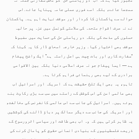
سمجھا جائے، بلکہ اسے فوری عملی جامہ پہنایا جائے۔اس
حوالے سے پاکستان کا کردار اور موقف نہایت اہم ہے۔ پاکستان
نے نہ صرف اقوام متحدہ کی سلامتی کونسل میں غزہ پر حالیہ
حملوں کی مذمت کی بلکہ دو ریاستی حل کی حمایت میں مضبوط
موقف بھی اختیار کیا۔ وزیر خارجہ اسحاق ڈار کا یہ کہنا کہ
“سفارت کاری اور بات چیت ہی اصل راستہ ہے” ایک واضح پیغام
ہے — ایسا پیغام جو نہ صرف اسلامی دنیا بلکہ بین الاقوامی
برادری کے لیے بھی رہنمائی فراہم کرتا ہے۔
تاہم، یہ بھی ایک تلخ حقیقت ہے کہ امریکہ اور اسرائیل اب
بھی عالمی امن کی اس کوشش کے راستے میں سب سے بڑی رکاوٹ بنے
ہوئے ہیں۔ اسرائیل کی جانب سے اس عالمی کانفرنس کی مخالفت،
اور امریکہ کی جانب سے دیگر ممالک پر دباؤ ڈالنے کی کوششیں
یہ ظاہر کرتی ہیں کہ وہ اب بھی طاقت اور سیاسی اثرورسوخ کے
ذریعے فلسطینیوں کے بنیادی انسانی حقوق کو پامال کرنے کی