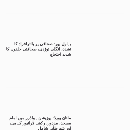
بہاول پور: صحافی پر بااثرافراد کا
تشدد، انگلی توڑدی، صحافتی حلقوں کا
شدید احتجاج
ملتان بورڈ: پوزیشن ہولڈرز میں امام
مسجد، مزدور، رکشہ ڈرائیور کے بچے
اور یتیم طلبہ شامل