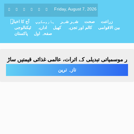
Friday, August 7, 2026
زراعت
صحت
شہر شہر
ہاروسکوپ
آج کا اخبار
بین الاقوامی
کالم اور تجزیہ
کھیل
اداریہ
ٹیکنالوجی
صفحہ اول
پاکستان
وسمیاتی تبدیلی کے اثرات، عالمی غذائی قیمتیں ساڑھے تین س
تازہ ترین