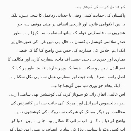
کو شامل کرنے کی کوشش ہے۔
پاکستان کی حمایت کسی وقتی یا جذباتی ردعمل کا نتیجہ نہیں، بلکہ
یہ بین الاقوامی قانون اور تاریخی انصاف پر مبنی موقف ہے، جو
عشروں سے فلسطینی عوام کے ساتھ استقامت سے کھڑا ہے۔ بطور
صدرِ سلامتی کونسل، پاکستان نے حال ہی میں غزہ کی صورتحال پر
ایک اہم اجلاس کی صدارت کی جس میں واضح کیا گیا کہ قبضہ،
بمباری اور جبری بے دخلی جیسے اقدامات، سفارت کاری اور مکالمے کا
نعم البدل نہیں ہو سکتے۔ جیسا کہ وزیر خارجہ نے بجا طور پر کہا کہ
اصل راستہ صرف بات چیت اور سفارتی عمل سے ہی نکل سکتا ہے
— ایک پیغام جو پوری دنیا میں گونجنا چاہیے۔
اس عالمی اتفاق رائے کو سبوتاژ کرنے کی کوششیں بھی سامنے آ رہی
ہیں، بالخصوص اسرائیل اور امریکہ کی جانب سے اس کانفرنس کی
مخالفت اور دیگر ممالک کو شرکت سے روکنے کی کوششوں نے یہ
واضح کر دیا ہے کہ وہ اب تنہائی کا شکار ہوتے جا رہے ہیں۔ دنیا کو
اب کسی ویٹو یا سیاسی دباؤ کی بنیاد پر انصاف پر مبنی امن عمل کو