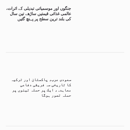
جنگوں اور موسمیاتی تبدیلی کے اثرات،
عالمی غذائی قیمتیں ساڑھے تین سال
کی بلند ترین سطح پر پہنچ گئیں
سعودی عرب، پاکستان اور ترکیہ
کا تاریخی سہ فریقی دفاعی
معاہدہ، ایک پر حملہ تینوں پر
حملہ تصور ہوگا