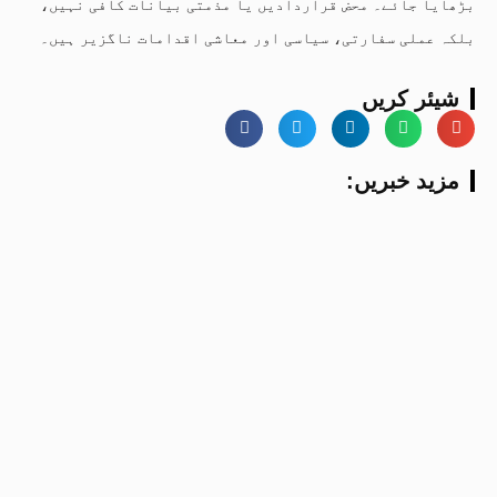
بڑھایا جائے۔ محض قراردادیں یا مذمتی بیانات کافی نہیں،
بلکہ عملی سفارتی، سیاسی اور معاشی اقدامات ناگزیر ہیں۔
شیئر کریں
:مزید خبریں