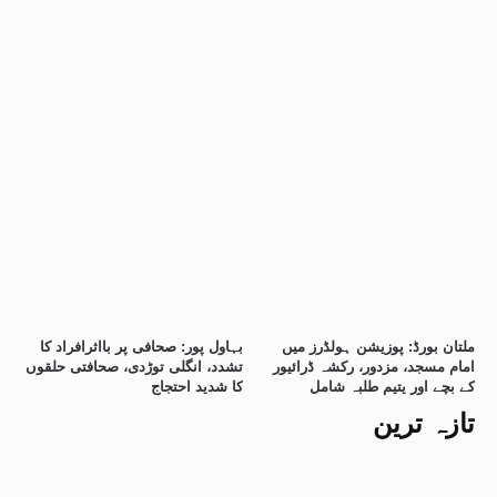
ملتان بورڈ: پوزیشن ہولڈرز میں
بہاول پور: صحافی پر بااثرافراد کا
امام مسجد، مزدور، رکشہ ڈرائیور
تشدد، انگلی توڑدی، صحافتی حلقوں
کے بچے اور یتیم طلبہ شامل
کا شدید احتجاج
تازہ ترین