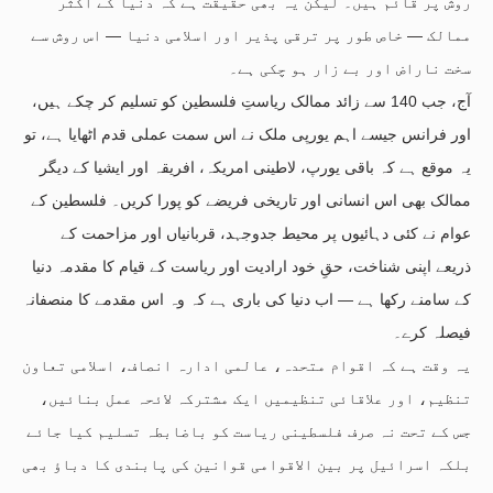
روش پر قائم ہیں۔ لیکن یہ بھی حقیقت ہے کہ دنیا کے اکثر
ممالک — خاص طور پر ترقی پذیر اور اسلامی دنیا — اس روش سے
سخت ناراض اور بے زار ہو چکی ہے۔
آج، جب 140 سے زائد ممالک ریاستِ فلسطین کو تسلیم کر چکے ہیں،
اور فرانس جیسے اہم یورپی ملک نے اس سمت عملی قدم اٹھایا ہے، تو
یہ موقع ہے کہ باقی یورپ، لاطینی امریکہ، افریقہ اور ایشیا کے دیگر
ممالک بھی اس انسانی اور تاریخی فریضے کو پورا کریں۔ فلسطین کے
عوام نے کئی دہائیوں پر محیط جدوجہد، قربانیاں اور مزاحمت کے
ذریعے اپنی شناخت، حقِ خود ارادیت اور ریاست کے قیام کا مقدمہ دنیا
کے سامنے رکھا ہے — اب دنیا کی باری ہے کہ وہ اس مقدمے کا منصفانہ
فیصلہ کرے۔
یہ وقت ہے کہ اقوام متحدہ، عالمی ادارہ انصاف، اسلامی تعاون
تنظیم، اور علاقائی تنظیمیں ایک مشترکہ لائحہ عمل بنائیں،
جس کے تحت نہ صرف فلسطینی ریاست کو باضابطہ تسلیم کیا جائے
بلکہ اسرائیل پر بین الاقوامی قوانین کی پابندی کا دباؤ بھی