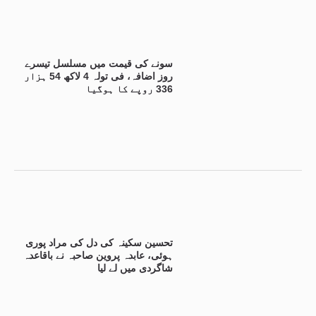
سونے کی قیمت میں مسلسل تیسرے
روز اضافہ، فی تولہ 4 لاکھ 54 ہزار
336 روپے کا ہوگیا
تحسین سکینہ کی دل کی مراد پوری
ہوئی، عابدہ پروین صاحبہ نے باقاعدہ
شاگردی میں لے لیا