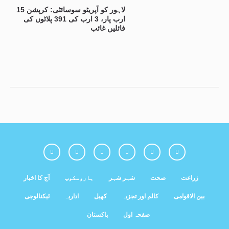
لاہور کو آپریٹو سوسائٹی: کرپشن 15
ارب پار، 3 ارب کی 391 پلاٹوں کی
فائلیں غائب
زراعت
صحت
شہر شہر
ہاروسکوپ
آج کا اخبار
بین الاقوامی
کالم اور تجزیہ
کھیل
اداریہ
ٹیکنالوجی
صفحہ اول
پاکستان