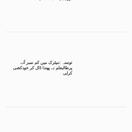
تونسہ :میٹرک میں کم نمبر آنے
پرطالبعلم نے پھندا ڈال کر خودکشی
کرلی