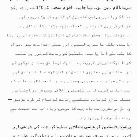
مزید ناکام نہیں ہونے دینا چاہیے۔ اقوام متحدہ کے 140 سے زائد رکن
ممالک پہلے ہی ریاستِ فلسطین کو تسلیم کر چکے ہیں، اور
فرانس کی پہل کے بعد یہ تعداد مزید بڑھنے کا امکان ہے۔
یہ بڑھتا ہوا رجحان محض سفارتی ایوانوں تک محدود نہیں رہنا
چاہیے، بلکہ عالمی پالیسیوں اور عملی اقدامات میں بھی اس
کا عکس نظر آنا چاہیے۔ فلسطین کو ریاست کے طور پر تسلیم
کرنا ایک تاریخی ضرورت ہے — ایک ایسا حق جسے ان لوگوں کو
دیا جانا چاہیے جنہوں نے نسل در نسل قبضے، ناکہ بندی اور
ریاستی حیثیت سے محرومی جھیلی ہے۔ یہ لمحہ اقوام عالم کے
لیے ایک موقع ہے کہ وہ یکجہتی، اخلاقی بصیرت اور اجتماعی
فیصلہ سازی کے ساتھ فلسطینی ریاست کے قیام کی طرف بڑھیں —
وہ حل جو عشروں سے بات چیت کا موضوع رہا، اب اسے حقیقت میں
بدلنے کا وقت آ پہنچا ہے۔
ریاست فلسطین کو عالمی سطح پر تسلیم کیے جانے کی جو نئی لہر
اٹھی ہے، وہ نہ صرف سفارتی میدان میں اہم تبدیلی کی نشان دہی