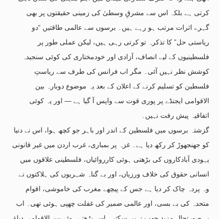
کرتی ہے بلکہ اس سے مشرقِ وسطیٰ کی زمینی حقیقتوں پر بھی
گہرے اثرات مرتب ہو رہے ہیں۔ برسوں سے عالمی طاقتیں “دو
ریاستی حل” کا تذکرہ تو کرتی رہی ہیں، لیکن عملی طور پر
فلسطینیوں کے لیے انصاف، آزادی اور خودمختاری کی کوئی سنجیدہ
کوشش نظر نہیں آئی۔ مگر اب فرانس کی طرف سے ریاستِ
فلسطین کو تسلیم کرنے کے اعلان کے بعد یہ موضوع دوبارہ بین
الاقوامی ایجنڈے پر پوری قوت سے واپس آ گیا ہے — اور یہ کوئی
اتفاقیہ پیش رفت نہیں۔
گزشتہ برسوں میں فلسطین کے اندر اور باہر جو کچھ ہوا، اس نے دنیا
کو جھنجھوڑ کر رکھ دیا ہے۔ غزہ پر بمباری، غرب اردن میں غیر قانونی
یہودی آبادکاروں کی بڑھتی ہوئی کارروائیاں، فلسطینی علاقوں میں
انسانی حقوق کی خلاف ورزیاں، اور بے گناہ شہریوں کی ہلاکتوں نے
وہ پردہ چاک کر دیا ہے جس کے پیچھے مغرب کی خاموشی، اقوام
متحدہ کی بے بسی، اور عالمی ضمیر کی غفلت چھپی ہوئی تھی۔ اب
یہ صورتحال مزید چھپ نہیں سکتی۔اس بڑھتے ہوئے بین الاقوامی دباؤ