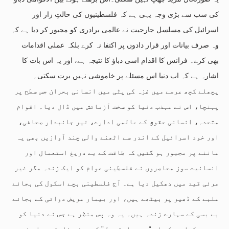
کی سب سے بڑی وجہ یہی ہے کہ فلسطینیوں کی حالتِ زار اور
اسرائیل کی مسلسل جارحیت نے عالمی برادری کو مجبور کر دیا ہے کہ
وہ صرف بیانات اور قرار دادوں پر اکتفا نہ کرے بلکہ عملی اقدامات
بھی کرے۔ فرانس کا اقدام اسی دباؤ کا نتیجہ ہے، اور یہ اس بات کا
اشارہ ہے کہ اب دنیا اس مسئلے پر خاموشی نہیں برت سکتی۔
پچھلے کچھ عرصے میں غزہ کی پٹی میں انسانی بحران جس سطح پر
پہنچا، اس نے مہذب دنیا کو سخت آزمائش میں ڈال دیا۔ اقوام
متحدہ، انسانی حقوق کے عالمی ادارے، غیر جانبدار صحافی،
اور خود اسرائیل کے اندر سے اٹھنے والی چند آوازیں بھی یہ
ماننے پر مجبور ہو گئیں کہ طاقت کے بے دریغ استعمال اور
انسانیت سوز محاصروں نے فلسطینی عوام کو ایک زندہ مگر غیر
مرئی قید میں دھکیل دیا ہے۔ آج فلسطینی بچے اسکول کی بجائے
ملبے کے ڈھیر پر بیٹھے ہیں، اور بیمار مریض دوائی کے بجائے
بے بسی کے سہارے زندہ ہیں۔ یہ وہ پس منظر ہے جس نے دنیا کو
مجبور کیا ہے کہ اب “دو ریاستی حل” کو محض سفارتی جملہ نہ