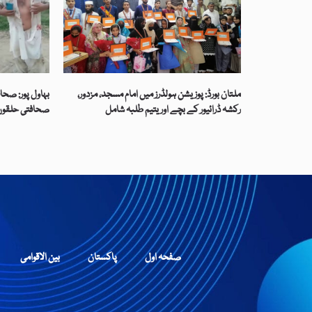
ملتان بورڈ: پوزیشن ہولڈرز میں امام مسجد، مزدور،
بہاول پور: صحافی
رکشہ ڈرائیور کے بچے اور یتیم طلبہ شامل
صحافتی حلقوں 
صفحہ اول
پاکستان
بین الاقوامی