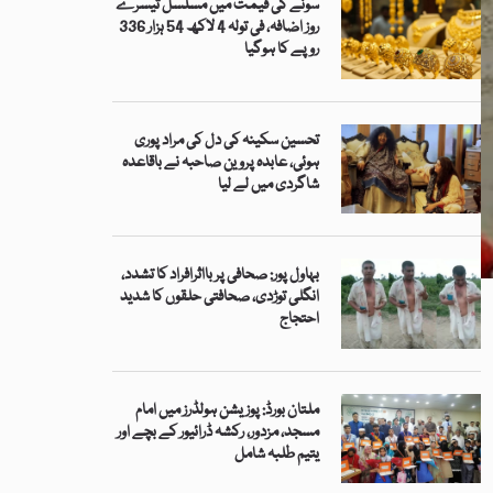
سونے کی قیمت میں مسلسل تیسرے
روز اضافہ، فی تولہ 4 لاکھ 54 ہزار 336
روپے کا ہوگیا
تحسین سکینہ کی دل کی مراد پوری
ہوئی، عابدہ پروین صاحبہ نے باقاعدہ
شاگردی میں لے لیا
بہاول پور: صحافی پر بااثرافراد کا تشدد،
انگلی توڑدی، صحافتی حلقوں کا شدید
احتجاج
ملتان بورڈ: پوزیشن ہولڈرز میں امام
مسجد، مزدور، رکشہ ڈرائیور کے بچے اور
یتیم طلبہ شامل