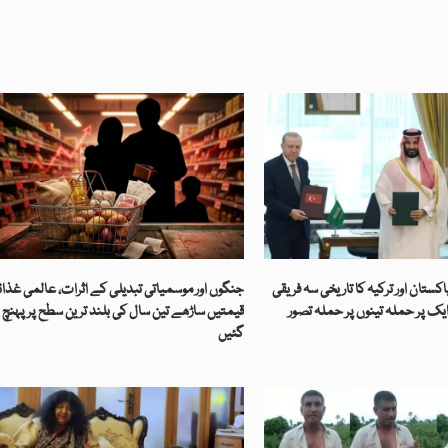
ستان اور ترکیہ کا تاریخی سہ فریقی
جنگوں اور موسمیاتی تبدیلی کے اثرات، عالمی غذائ
ایک پر حملہ تینوں پر حملہ تصور
قیمتیں ساڑھے تین سال کی بلند ترین سطح پر پہنچ
گئیں