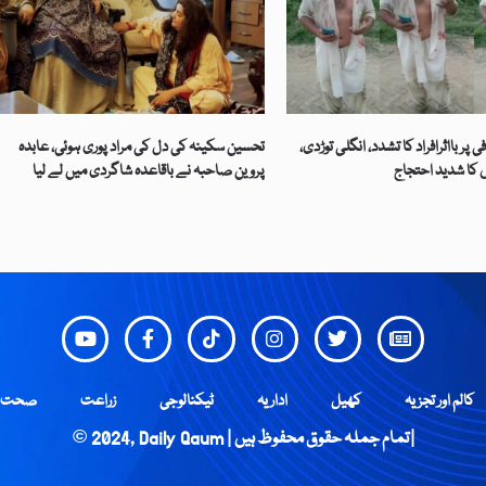
 پر بااثرافراد کا تشدد، انگلی توڑدی،
تحسین سکینہ کی دل کی مراد پوری ہوئی، عابدہ
کا شدید احتجاج
پروین صاحبہ نے باقاعدہ شاگردی میں لے لیا
کالم اور تجزیہ
کھیل
اداریہ
ٹیکنالوجی
زراعت
صحت
© 2024, Daily Qaum | تمام جملہ حقوق محفوظ ہیں |