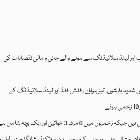
ب اور لینڈ سلائیڈنگ سے ہونے والے جانی و مالی نقصانات کی
 صوبے میں شدید بارشوں، تیز ہواؤں، فلش فلڈ اور لینڈ سلائیڈنگ کے
رال، بونیر، صوابی، کرم، چارسدہ، ملاکنڈ، شانگلہ، دیر لوئر او