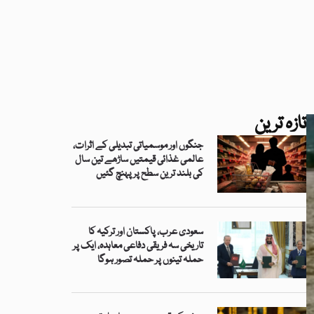
تازہ ترین
جنگوں اور موسمیاتی تبدیلی کے اثرات،
عالمی غذائی قیمتیں ساڑھے تین سال
کی بلند ترین سطح پر پہنچ گئیں
سعودی عرب، پاکستان اور ترکیہ کا
تاریخی سہ فریقی دفاعی معاہدہ، ایک پر
حملہ تینوں پر حملہ تصور ہوگا