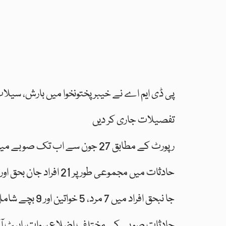
پی ڈی ایم اے نے خیبر پختونخوا میں بارش، سیلا
تفصیلات جاری کر دیں
رپورٹ کے مطابق 27 جون سے اب تک
حادثات میں مجموعی طور پر 21 افراد جان بحق اور 10 زخمی ہوئے
جا نبحق افراد میں 7 مرد، 5 خواتین اور 9 بچے شامل ہیں جبکہ زخمیوں میں 6 مرد، 3 خواتین اور ایک بچہ شامل ہے
حادثات صوبے کے مختلف اضلاع سوات، ایبٹ آباد، چت