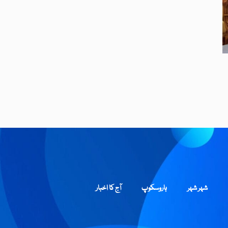
شہر شہر
ہاروسکوپ
آج کا اخبار