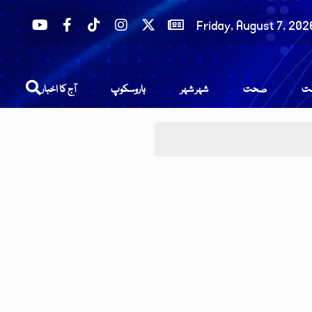
Friday, August 7, 202
عت
صحت
شہر شہر
ہاروسکوپ
آج کا اخبار