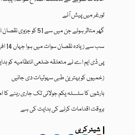
تورغر میں پیش آئے
57 گھر متاثر ہوئے جن میں سے 51 کو جزوی نقصان اور 6 کو مکمل تباہی کا سامنا کرنا پڑا
سب سے زیادہ نقصان سوات میں ہوا جہاں 14 افراد جان سے گئے اور 6 زخمی ہوئے
پی ڈی ایم اے نے متعلقہ ضلعی انتظامیہ کو ہدایت 
زخمیوں کو بہترین طبی سہولیات دی جائیں
بارشوں کا سلسلہ یکم جولائی تک جاری رہنے کا ام
بروقت اقدامات کرنے کی ہدایت کی ہے
شیئر کریں