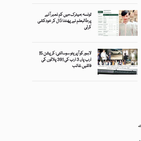
تونسہ :میٹرک میں کم نمبر آنے
پرطالبعلم نے پھندا ڈال کر خودکشی
کرلی
لاہور کو آپریٹو سوسائٹی: کرپشن 15
ارب پار، 3 ارب کی 391 پلاٹوں کی
فائلیں غائب
ر