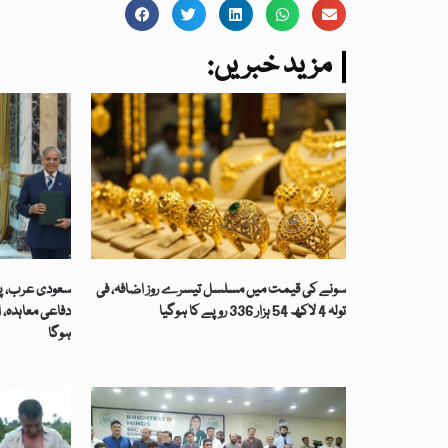
:مزید خبریں
سونے کی قیمت میں مسلسل تیسرے روز اضافہ، فی
سعودی عرب، پاک
تولہ 4 لاکھ 54 ہزار 336 روپے کا ہوگیا
دفاعی معاہدہ، 
ہوگا