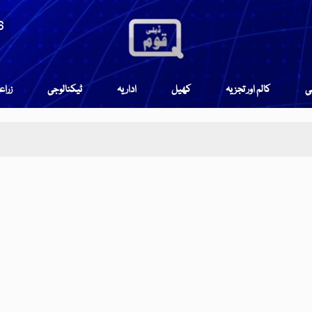
6
می
کالم اور تجزیہ
کھیل
اداریہ
ٹیکنالوجی
زرا