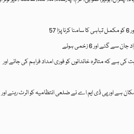
کی ہے کہ متاثرہ خاندانوں کو فوری امداد فراہم کی جائے اور
کان ہے اور پی ڈی ایم اے نے ضلعی انتظامیہ کو الرٹ رہنے اور