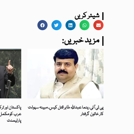
شیئر کریں
:مزید خبریں
پی ٹی آئی رہنما عبداللہ طاہر قتل کیس، مبینہ سہولت
پاکستان اور تر
کار خاتون گرفتار
عرب کو مکمل ت
پارلیمنٹ