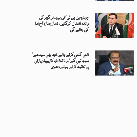
چیئرمین پی ٹی آئی بیرسٹر گوہر کی
والدہ انتقال کرگئیں، نماز جنازہ آج ادا
کی جائے گی
’الٹی گنتی کرنے والے خود بھی سیدھے
ہوجائیں گے‘، رانا ثنا اللہ کا پیپلز پارٹی
پر تنقید کرتے ہوئے دعویٰ