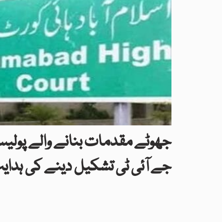
جھوٹے مقدمات بنانے والے پولی
جے آئی ٹی تشکیل دینے کی ہدای