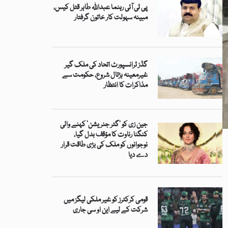
پی ٹی آئی رہنما عبداللہ طاہر قتل کیس،
مبینہ سہولت کار خاتون گرفتار
گڈز ٹرانسپورٹ اتحاد کی ملک گیر
غیرمعینہ ہڑتال شروع، حکومت سے
مذاکرات کا انتظار
جین زی کو ’گٹر جنریشن‘ کہنے والی
کنگنا رناوت کا مؤقف بدل گیا،
نوجوانوں کو ملک کی بڑی طاقت قرار
دے دیا
قومی کرکٹرز کو غیر ملکی لیگز میں
شرکت کے لیے این او سی جاری