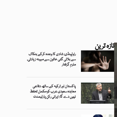
تازہ ترین
راولپنڈی: شادی کا وعدہ کرکے بنکاک
سے بلائی گئی خاتون سے مبینہ زیادتی،
ملزم گرفتار
پاکستان اور ترکیہ کے ساتھ دفاعی
معاہدہ سعودی عرب کو مکمل تحفظ
نہیں دے گا: ایرانی رکن پارلیمنٹ