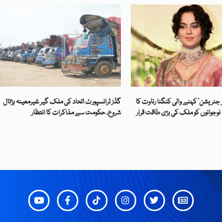
 جنریشن‘ کہنے والی کنگنا رناوت کا
گڈز ٹرانسپورٹ اتحاد کی ملک گیر غیرمعینہ ہڑتال
نوجوانوں کو ملک کی بڑی طاقت قرار
شروع، حکومت سے مذاکرات کا انتظار