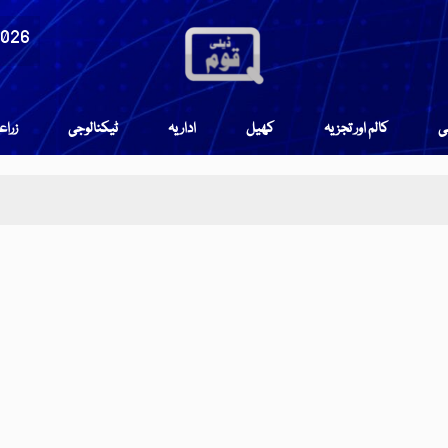
2026
می
کالم اور تجزیہ
کھیل
اداریہ
ٹیکنالوجی
زرا