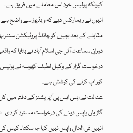
کیونکہ پولیس خود اس معاملے میں فریق ہے۔
انہوں نے ریمارکس دیے کہ ویڈیوز سے واضح ہے کہ ت
مقابلے کے بعد بچیوں کو چائلڈ پروٹیکشن سنٹر بھی
دورانِ سماعت آئی جی اسلام آباد نے بتایا کہ و
درخواست گزار کے وکیل لطیف کھوسہ نے پولیس کی 
کور اپ کرنے کی کوشش ہے۔
عدالت نے ایس ایس پی آپریشنز کے دفتر میں ک
گاڑیاں واپس دینے کی درخواست مسترد کر دی۔ عد
انہیں فی الحال واپس نہیں کیا جا سکتا۔ کیس