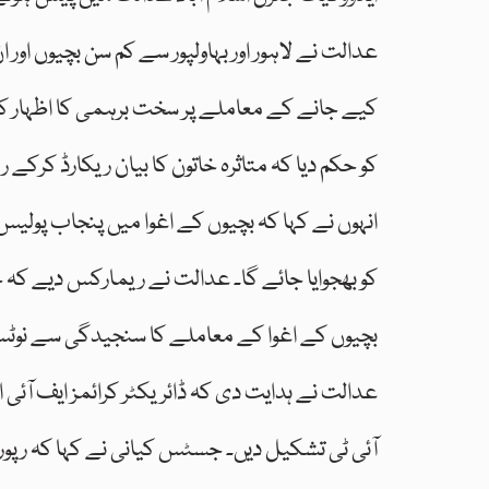
عدالت نے لاہور اور بہاولپور سے کم سن بچیوں او
کیے جانے کے معاملے پر سخت برہمی کا اظہار 
کو حکم دیا کہ متاثرہ خاتون کا بیان ریکارڈ کرکے
انہوں نے کہا کہ بچیوں کے اغوا میں پنجاب پولیس
کو بھجوایا جائے گا۔ عدالت نے ریمارکس دیے کہ چو
بچیوں کے اغوا کے معاملے کا سنجیدگی سے نوٹس
عدالت نے ہدایت دی کہ ڈائریکٹر کرائمز ایف آئی
آئی ٹی تشکیل دیں۔ جسٹس کیانی نے کہا کہ ر