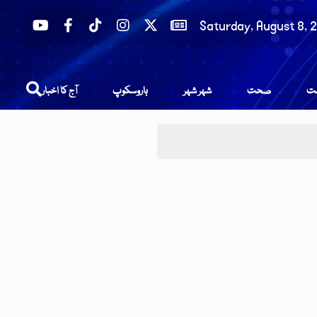
Saturday, August 8, 
عت
صحت
شہر شہر
ہاروسکوپ
آج کا اخبار