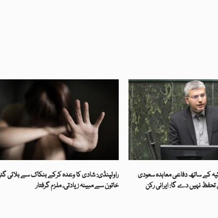
کیہ کے ساتھ دفاعی معاہدہ سعودی
راولپنڈی: شادی کا وعدہ کرکے بنکاک سے بلائی گئ
حفظ نہیں دے گا: ایرانی رکن
خاتون سے مبینہ زیادتی، ملزم گرفتار