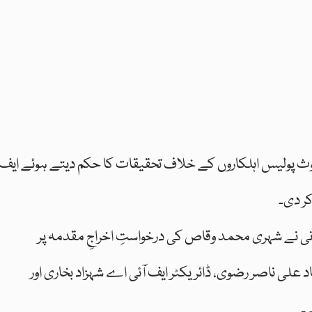
وث پولیس اہلکاروں کے خلاف تحقیقات کا حکم دیتے ہوئے ایف
ر دی۔
ی نے شہری محمد وقاص کی درخواستِ اخراجِ مقدمہ پر
علی ناصر رضوی، ڈائریکٹر ایف آئی اے شہزاد بخاری اور
۔