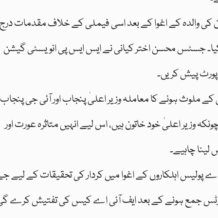
ر ان کی والدہ کے اغوا کے بعد اسی فیملی کے خلاف مقدمات درج
کیا۔ جسٹس محسن اختر کیانی نے ایس ایس پی انویسٹی گیشن
 رپورٹ پیش کریں۔
 کے ملوث ہونے کا معاملہ وزیر اعلیٰ پنجاب اور آئی جی پنجاب
نکہ وزیر اعلیٰ خود خاتون ہیں، اس لیے انہیں متاثرہ عورت اور
 لینا چاہیے۔
 اے پولیس اہلکاروں کے اغوا میں کردار کی تحقیقات کے لیے ج
پورٹس جمع ہونے کے بعد ایف آئی اے کیس کی تفتیش کرے گی