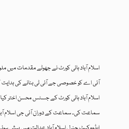
اسلام آباد ہائی کورٹ نے جھوٹے مقدمات میں مل
آئی اے کو خصوصی جے آئی ٹی بنانے کی ہدایت ک
اسلام آباد ہائی کورٹ کے جسٹس محسن اختر کیان
سماعت کی۔ سماعت کے دوران آئی جی اسلام آباد 
ایڈووکیٹ جنرل اسلام آباد عدالت میں پیش ہوئے