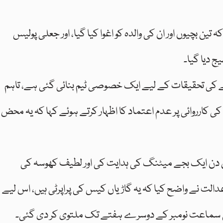
ین بچیوں اور ان کی والدہ کو اغوا کیا گیا، اور جعلی پولیس
ج دیا گیا۔
اقعے کی تحقیقات کے لیے ایک خصوصی ٹیم بنائی گئی ہے، تاہم
کارروائی پر عدم اعتماد کا اظہار کرتے ہوئے کہا کہ یہ محض
ل دن ایک بجے میٹنگ کی ہدایت کی اور لطیف کھوسہ کی
الت نے واضح کیا کہ یہ گاڑیاں کیس کی پراپرٹی ہیں، اس لیے
 کی سماعت نومبر کے دوسرے ہفتے تک ملتوی کر دی گئی۔