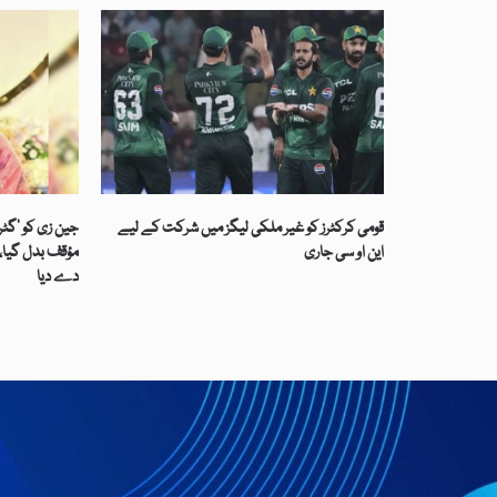
قومی کرکٹرز کو غیر ملکی لیگز میں شرکت کے لیے
جین زی کو ’گٹر
این او سی جاری
مؤقف بدل گیا، 
دے دیا