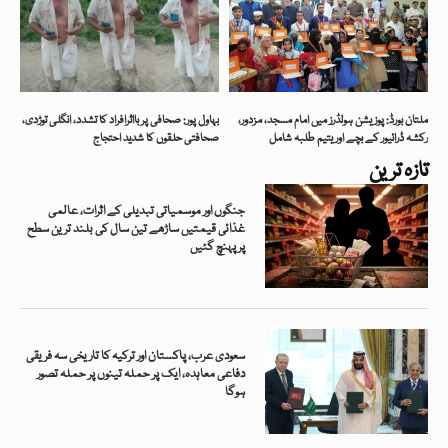
ملتان بورڈ: پوزیشن ہولڈرز میں امام مسجد، مزدور،
بہاول پور: صحافی پر بااثرافراد کا تشدد، انگلی توڑدی،
رکشہ ڈرائیور کے بچے اور یتیم طلبہ شامل
صحافتی حلقوں کا شدید احتجاج
تازہ ترین
جنگوں اور موسمیاتی تبدیلی کے اثرات، عالمی
غذائی قیمتیں ساڑھے تین سال کی بلند ترین سطح
پر پہنچ گئیں
سعودی عرب، پاکستان اور ترکیہ کا تاریخی سہ فریقی
دفاعی معاہدہ، ایک پر حملہ تینوں پر حملہ تصور
ہوگا