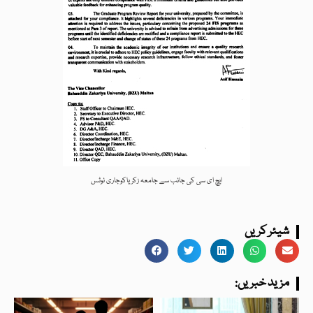
ایچ ای سی کی جانب سے جامعہ زکریاکوجاری نوٹس
شیئر کریں
:مزید خبریں