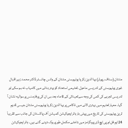
ملتان (سٹاف رپورٹر) بہا الدین زکریا یونیورسٹی ملتان کے وائس چانسلر ڈاکٹر محمد زبیر اقبال
غوری یونیورسٹی کے تدریسی ماحول ،تعلیمی استعداد کو بہتر بنانے میں کامیاب نہ ہو سکے اور
تدریسی تجربے کی کمی کی وجہ سےتعیناتی کے 6 ماہ بعد ہی ان کی پرفارمنس پر سوالیہ نشان آ
گیا۔ معیار تعلیم میں بہتری لانے میں ناکامی پر بہا الدین زکریا یونیورسٹی ملتان جیسی قدیم
ترین یونیورسٹی کی تاریخ میں پہلی بار ہائر ایجوکیشن کمیشن آف پاکستان کی جانب سے تقریباً
24 ایم فل اور پی ایچ ڈی پروگرامز میں داخلے مکمل طور پر روک دیئے گئے ہیں۔ ہائر ایجوکیشن