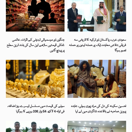
سعودی عرب، پاکستان اور ترکیہ کا تاریخی سہ
جنگوں اور موسمیاتی تبدیلی کے اثرات، عالمی
فریقی دفاعی معاہدہ، ایک پر حملہ تینوں پر حملہ
غذائی قیمتیں ساڑھے تین سال کی بلند ترین سطح
تصور ہوگا
پر پہنچ گئیں
تحسین سکینہ کی دل کی مراد پوری ہوئی، عابدہ
سونے کی قیمت میں مسلسل تیسرے روز اضافہ،
پروین صاحبہ نے باقاعدہ شاگردی میں لے لیا
فی تولہ 4 لاکھ 54 ہزار 336 روپے کا ہوگیا