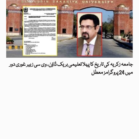
جامعہ زکریہ کی تاریخ کا پہلا تعلیمی بریک ڈاؤن، وی سی زبیر غوری دور
میں 24 پروگرامز معطل