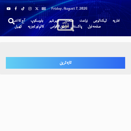
Friday, August 7, 2026
اداریہ
ٹیکنالوجی
زراعت
صحت
شہر شہر
ہاروسکوپ
آج کا اخبار
صفحہ اول
پاکستان
بین الاقوامی
کالم اور تجزیہ
کھیل
تازہ ترین