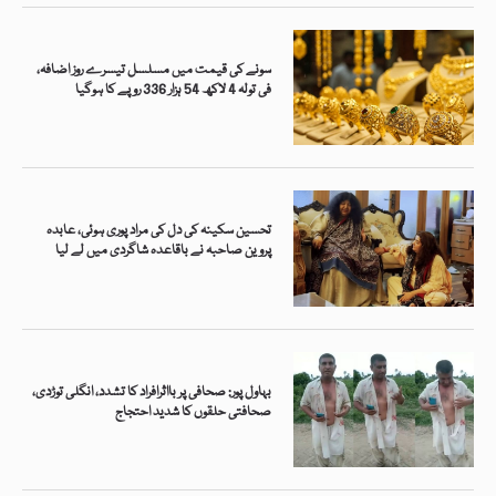
سونے کی قیمت میں مسلسل تیسرے روز اضافہ،
فی تولہ 4 لاکھ 54 ہزار 336 روپے کا ہوگیا
تحسین سکینہ کی دل کی مراد پوری ہوئی، عابدہ
پروین صاحبہ نے باقاعدہ شاگردی میں لے لیا
بہاول پور: صحافی پر بااثرافراد کا تشدد، انگلی توڑدی،
صحافتی حلقوں کا شدید احتجاج