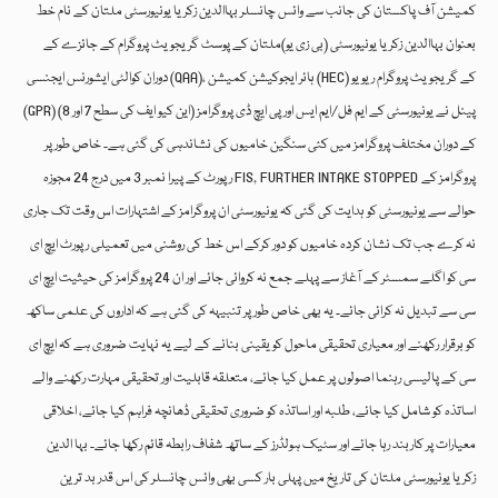
کمیشن آف پاکستان کی جانب سے وائس چانسلر بہاالدین زکریا یونیورسٹی ملتان کے نام خط
بعنوان بہاالدین زکریا یونیورسٹی (بی زی یو)ملتان کے پوسٹ گریجویٹ پروگرام کے جائزے کے
دوران کوالٹی ایشورنس ایجنسی (QAA)، ہائر ایجوکیشن کمیشن (HEC) کے گریجویٹ پروگرام ریویو
(GPR) پینل نے یونیورسٹی کے ایم فل/ایم ایس اور پی ایچ ڈی پروگرامز (این کیو ایف کی سطح 7 اور 8)
کے دوران مختلف پروگرامز میں کئی سنگین خامیوں کی نشاندہی کی گئی ہے۔ خاص طور پر
رپورٹ کے پیرا نمبر 3 میں درج 24 مجوزہ FIS, FURTHER INTAKE STOPPED پروگرامز کے
حوالے سے یونیورسٹی کو ہدایت کی گئی کہ یونیورسٹی ان پروگرامز کے اشتہارات اس وقت تک جاری
نہ کرے جب تک نشان کردہ خامیوں کو دور کرکے اس خط کی روشنی میں تعمیلی رپورٹ ایچ ای
سی کو اگلے سمسٹر کے آغاز سے پہلے جمع نہ کروائی جائے اور ان 24 پروگرامز کی حیثیت ایچ ای
سی سے تبدیل نہ کرائی جائے۔ یہ بھی خاص طور پر تنبیہہ کی گئی ہے کہ اداروں کی علمی ساکھ
کو برقرار رکھنے اور معیاری تحقیقی ماحول کو یقینی بنانے کے لیے یہ نہایت ضروری ہے کہ ایچ ای
سی کے پالیسی رہنما اصولوں پر عمل کیا جائے، متعلقہ قابلیت اور تحقیقی مہارت رکھنے والے
اساتذہ کو شامل کیا جائے، طلبہ اور اساتذہ کو ضروری تحقیقی ڈھانچہ فراہم کیا جائے، اخلاقی
معیارات پر کاربند رہا جائے اور سٹیک ہولڈرز کے ساتھ شفاف رابطہ قائم رکھا جائے۔ بہا الدین
زکریا یونیورسٹی ملتان کی تاریخ میں پہلی بار کسی بھی وائس چانسلر کی اس قدر بد ترین