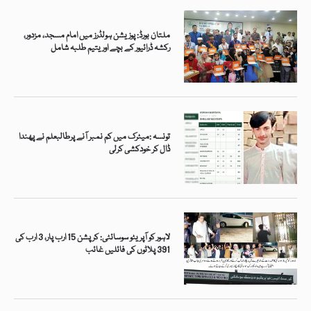
ملتان بورڈ: پوزیشن ہولڈرز میں امام مسجد، مزدور،
رکشہ ڈرائیور کے بچے اور یتیم طلبہ شامل
تونسہ :میٹرک میں کم نمبر آنے پرطالبعلم نے پھندا
ڈال کر خودکشی کرلی
لاہور کو آپریٹو سوسائٹی: کرپشن 15 ارب پار، 3 ارب کی
391 پلاٹوں کی فائلیں غائب