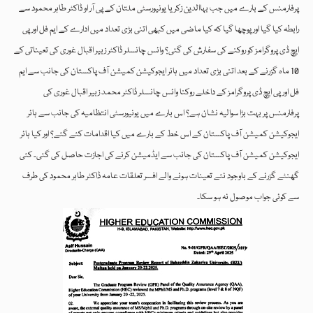
پرفارمنس کے بارے میں جب بہاالدین زکریا یونیورسٹی ملتان کے پی آر او ڈاکٹر طاہر محمود سے
رابطہ کیا گیا اور پوچھا گیا کہ کیا ماضی میں کبھی اتنی بڑی تعداد میں ادارے کے ایم فل اور پی
ایچ ڈی پروگرامز کو روکنے کی سفارش کی گئی؟ وائس چانسلر ڈاکٹر زبیر اقبال غوری کی تعیناتی کے
10 ماہ گزرنے کے بعد اتنی بڑی تعداد میں ہائر ایجوکیشن کمیشن آف پاکستان کی جانب سے ایم
فل اور پی ایچ ڈی پروگرامز کے داخلے روکنا وائس چانسلر ڈاکٹر محمد زبیر اقبال غوری کی
پرفارمنس پر بہت بڑا سوالیہ نشان ہے؟ اس بارے میں یونیورسٹی انتظامیہ کی جانب سے ہائر
ایجوکیشن کمیشن آف پاکستان کے اس خط کے بارے میں کیا اقدامات کئے گئے؟ اور کیا ہائر
ایجوکیشن کمیشن آف پاکستان کی جانب سے ایڈمیشن کرنے کی اجازت حاصل کی گئی۔ کئی
گھنٹے گزرنے کے باوجود نئے تعینات ہونے والے افسر تعلقات عامہ ڈاکٹر طاہر محمود کی طرف
سے کوئی جواب موصول نہ ہو سکا۔