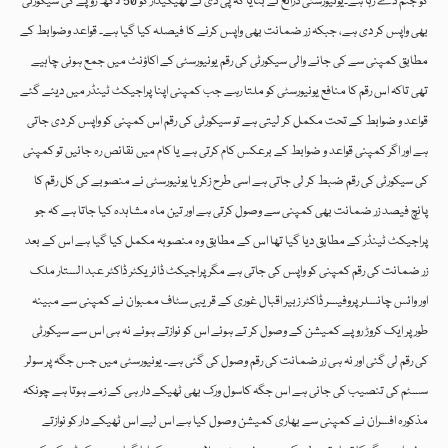
کو جنم دے رہا ہے۔یونیورسٹی ذرائع نے بتایا کہ پی ڈی نے ٹھیکیدار کو 50 لاکھ روپے کی سیکورٹی
بھی واپس کر دی ہے، جبکہ زر ضمانت بھی واپس کرنے کا فیصلہ کیا گیا ہے۔ قواعد وضوابط کے
مطابق کمپنی سے کی جانے والی سیکورٹی کی رقم یونیورسٹی کے اکاؤنٹ میں جمع ہونی چاہیے
تھی تاکہ اس رقم کا منافع یونیورسٹی کو ملتا رہے جب کمپنی اپنا پراجیکٹ ٹینڈر میں دیئے گئے
قواعد و ضوابط کے تحت مکمل کر لیتی ہے تو سیکورٹی کی رقم اس کمپنی کو واپس کر دی جاتی
ہے اور اگر کمپنی قواعد و ضوابط کے برعکس کام کرتی ہے یا کام میں نقائص رہ جائیں تو کمپنی
کی سیکورٹی کی رقم ضبط کر لی جاتی ہے اسی طرح زکریا یونیورسٹی نے منصوبے کی کل رقم کا
پانچ فیصد زر ضمانت بھی کمپنی سے وصول کرتی ہے اور تین ماہ مشاہدہ کیا جاتا ہے کہ جو
پراجیکٹ ٹینڈر کے مطابق دیا گیا تھا اس کے مطابق وہ منصوبہ مکمل کیا گیا ہے اس کے بعد
زر ضمانت کی رقم کمپنی کو واپس کی جاتی ہے مگر پراجیکٹ ڈائریکٹر ڈاکٹر عبد الستار ملک
اور وائس چانسلر پروفیسر ڈاکٹر زبیر اقبال غوری کے قریبی سٹاف ممبوان نے کمپنی سے مبینہ
طور پر ایک کروڑ روپے کمیشن کے وصول کر تے ہوئے اس کو نوازتے ہوئے نہ ہی اس سے سیکورٹی
کی رقم لی گئی اور نہ ہی زر ضمانت کی رقم وصول کی گئی ہے۔ یونیورسٹی میں جس جگہ پر سولر
سسٹم کی تنصیب کی جانی ہے اس جگہ کاسول ورک بھی ٹھیکے دار ہی کے زمے ہوتا ہے چونکہ
مذکورہ افسران نے کمپنی سے بھاری کمیشن وصول کیا ہے اس لیے اس ٹھیکے دار کو نوازتے