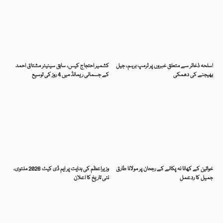
اسلحہ ذخائر سے متعلق خبروں پر ٹرمپ برہم، جیل
کشمیر احتجاج کیس، سابق سینیٹر مشتاق احمد
بھیجنے کی دھمکی
کے جسمانی ریمانڈ میں 4 روز کی توسیع
خواتین کے کھانا نہ پکانے کے رجحان پر مولانا طارق
وزیراعظم کی ہدایت پر ایم ڈی کیٹ 2026 ملتوی،
جمیل کا ردعمل
نئی تاریخ کا اعلان