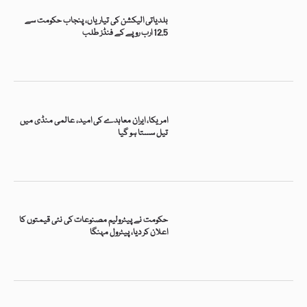
بلدیاتی الیکشن کی تیاریاں، پنجاب حکومت سے
12.5 ارب روپے کے فنڈز طلب
امریکا، ایران معاہدے کی امید، عالمی منڈی میں
تیل سستا ہو گیا
حکومت نے پیٹرولیم مصنوعات کی نئی قیمتوں کا
اعلان کر دیا، پیٹرول مہنگا