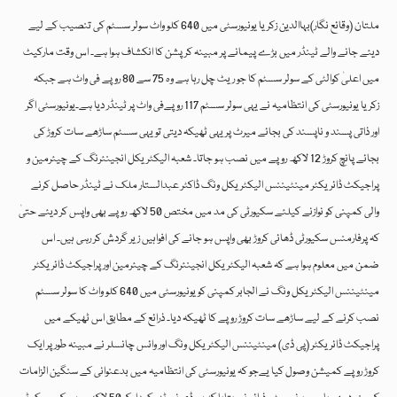
ملتان (وقائع نگار)بہاالدین زکریا یونیورسٹی میں 640 کلو واٹ سولر سسٹم کی تنصیب کے لیے
دیئے جانے والے ٹینڈر میں بڑے پیمانے پر مبینہ کرپشن کا انکشاف ہوا ہے۔ اس وقت مارکیٹ
میں اعلیٰ کوالٹی کے سولر سسٹم کا جو ریٹ چل رہا ہے وہ 75 سے 80 روپے فی واٹ ہے جبکہ
زکریا یونیورسٹی کی انتظامیہ نے یہی سولر سسٹم 117 روپےفی واٹ پر ٹینڈر دیا ہے۔یونیورسٹی اگر
اور ذاتی پسند و ناپسند کی بجائے میرٹ پر یہی ٹھیکہ دیتی تو یہی سسٹم ساڑھے سات کروڑ کی
بجائے پانچ کروڑ 12 لاکھ روپے میں نصب ہو جاتا۔ شعبہ الیکٹریکل انجینئرنگ کے چیئرمین و
پراجیکٹ ڈائریکٹر مینٹیننس الیکٹریکل ونگ ڈاکٹر عبدالستار ملک نے ٹینڈر حاصل کرنے
والی کمپنی کو نوازنے کیلئے سکیورٹی کی مد میں مختص 50 لاکھ روپے بھی واپس کر دیئے حتیٰ
کہ پرفارمنس سکیورٹی ڈھائی کروڑ بھی واپس ہو جانے کی افواہیں زیر گردش کر رہی ہیں۔ اس
ضمن میں معلوم ہوا ہے کہ شعبہ الیکٹریکل انجینئرنگ کے چیئرمین اور پراجیکٹ ڈائریکٹر
مینٹیننس الیکٹریکل ونگ نے الجابر کمپنی کو یونیورسٹی میں 640 کلو واٹ کا سولر سسٹم
نصب کرنے کے لیے ساڑھے سات کروڑ روپے کا ٹھیکہ دیا۔ ذرائع کے مطابق اس ٹھیکے میں
پراجیکٹ ڈائریکٹر (پی ڈی) مینٹیننس الیکٹریکل ونگ اور وائس چانسلر نے مبینہ طور پر ایک
کروڑ روپے کمیشن وصول کیا یےجو کہ یونیورسٹی کی انتظامیہ میں بدعنوانی کے سنگین الزامات