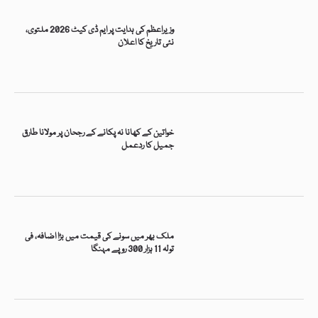
وزیراعظم کی ہدایت پر ایم ڈی کیٹ 2026 ملتوی،
نئی تاریخ کا اعلان
خواتین کے کھانا نہ پکانے کے رجحان پر مولانا طارق
جمیل کا ردعمل
ملک بھر میں سونے کی قیمت میں بڑا اضافہ، فی
تولہ 11 ہزار 300 روپے مہنگا