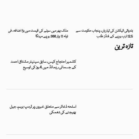
بلدیاتی الیکشن کی تیاریاں، پنجاب حکومت سے
ملک بھر میں سونے کی قیمت میں بڑا اضافہ، فی
12.5 ارب روپے کے فنڈز طلب
تولہ 11 ہزار 300 روپے مہنگا
تازہ ترین
کشمیر احتجاج کیس، سابق سینیٹر مشتاق احمد
کے جسمانی ریمانڈ میں 4 روز کی توسیع
اسلحہ ذخائر سے متعلق خبروں پر ٹرمپ برہم، جیل
بھیجنے کی دھمکی