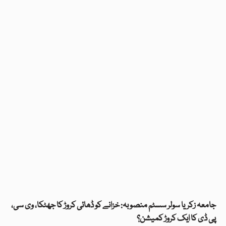
جامعہ زکریا سولر سسٹم منصوبہ: خزانے کو ڈھائی کروڑ کا جھٹکا، وی سی،
پی ڈی کا ایک کروڑ کمیشن؟