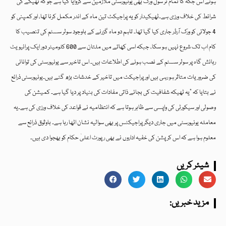
ہوئے اس جگہ کا تمام تر سول ورک بھی یونیورسٹی ملازمین سے کروایا گیا ہے جو کہ ٹھیکے کی
شرائط کی خلاف ورزی ہے۔ٹھیکیدار کو یہ پراجیکٹ تین ماہ کے اندر مکمل کرنا تھا، اور کمپنی کو
4 جولائی کو ورک آرڈر جاری کیا گیا تھا۔ تاہم دو ماہ گزرنے کے باوجود سولر سسٹم کی تنصیب کا
کام اب تک شروع نہیں ہو سکا، جبکہ اسی کھاتے میں ملتان سے 600 کلومیٹر دور ایک پرائیویٹ
رہائش گاہ پر سولر سسٹم کے نصب ہونے کی اطلاعات ہیں۔ اس تاخیر سے یونیورسٹی کی توانائی
کی ضروریات متاثر ہو رہی ہیں اور پراجیکٹ میں تاخیر کے خدشات بڑھ گئے ہیں۔یونیورسٹی ذرائع
نے بتایا کہ “یہ ٹھیکہ شفافیت کی بجائے ذاتی مفادات کی بنیاد پر دیا گیا ہے۔ کمیشن کی
وصولی اور سیکورٹی کی واپسی سے ظاہر ہوتا ہے کہ انتظامیہ نے قواعد کی خلاف ورزی کی ہے۔یہ
معاملہ یونیورسٹی میں جاری دیگر پراجیکٹس پر بھی سوالیہ نشان اٹھا رہا ہے۔ باوثوق ذرائع سے
معلوم ہوا ہے کہ اس کرپشن کی خفیہ اداروں نے بھی رپورٹ اعلیٰ حکام کو بھجوا دی ہیں۔
شیئر کریں
:مزید خبریں