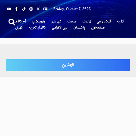
Friday, August 7, 2026
اداریہ
ٹیکنالوجی
زراعت
صحت
شہر شہر
ہاروسکوپ
آج کا اخبار
صفحہ اول
پاکستان
بین الاقوامی
کالم اور تجزیہ
کھیل
تازہ ترین