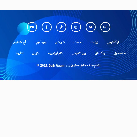
ٹیکنالوجی
زراعت
صحت
شہر شہر
ہاروسکوپ
آج کا اخبار
صفحہ اول
پاکستان
بین الاقوامی
کالم اور تجزیہ
کھیل
اداریہ
© 2024, Daily Qaum | تمام جملہ حقوق محفوظ ہیں |