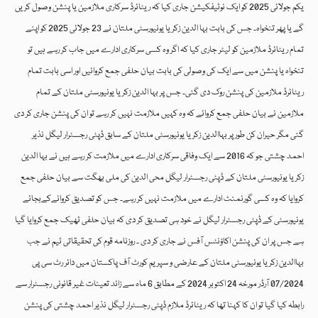
یکم جولائی 2025 کو ایک نوٹیفکیشن جاری کیا کہ ریٹائرڈ سرکاری ملازمین یا پنشن وصول کریں
گے یا پھر تنخواہ۔ جس کی بابت بہا الدین زکریا یونیورسٹی ملتان نے 23 جولائی 2025 کو اپنے
تمام ریٹائرڈ ملازمین کو لیٹر جاری کیا کہ اگر وہ کسی سرکاری ادارے میں جاب کر رہے ہیں تو
تنخواہ یا پنشن میں سے ایک کی وصولی کی بابت بیان حلفی جمع کروائیں اور اسی بابت تمام
ریٹائرڈ ملازمین کی پنشن روک دی گئی۔ جس پر بہا الدین زکریا یونیورسٹی ملتان کے تمام
ملازمین نے بیان حلفی جمع کروائے کہ وہ کہیں ملازمت نہیں کر رہے تو ان کی پنشن جاری کر دی
گئی مگر حیران کن طور پر بہاالدین زکریا یونیورسٹی ملتان کے سابق ڈپٹی رجسٹرار لیگل نذیر
احمد چشتی جو کہ 2016 سے ایک وفاقی سرکاری ادارے میں ملازمت کر رہے ہیں نے بہا الدین
زکریا یونیورسٹی ملتان کے ڈپٹی رجسٹرار لیگل محی الدین کی ملی بھگت سے بیان حلفی جمع
کروایا کہ وہ کسی گورنمنٹ ادارے میں ملازمت نہیں کر رہے۔ جس کو تصدیق کروانےکےبجائے
یونیورسٹی کے ڈپٹی رجسٹرار لیگل نے خود ہی تصدیق کر دی کہ بیان حلفی ٹھیک جمع کروایا گیا
ہے جس پر ان کی پنشن اکاؤنٹس آفس نے جاری کر دی ۔ روزنامہ قوم کی تحقیقاتی ٹیم نے جب
بہاالدین زکریا یونیورسٹی ملتان کے عارضی و سپریم کورٹ آف پاکستان میں دائر رٹ سی پی
07/2024 آرڈر مورخہ 24 اکتوبر 2024 کے مطابق 6 ماہ سے زائد تعینات غیر قانونی رجسٹرار سے
رابطہ کیا گیا تو ان کا کہنا تھا کہ ریٹائرڈ ملازم ڈپٹی رجسٹرار لیگل نذیر احمد چشتی کی پنشن