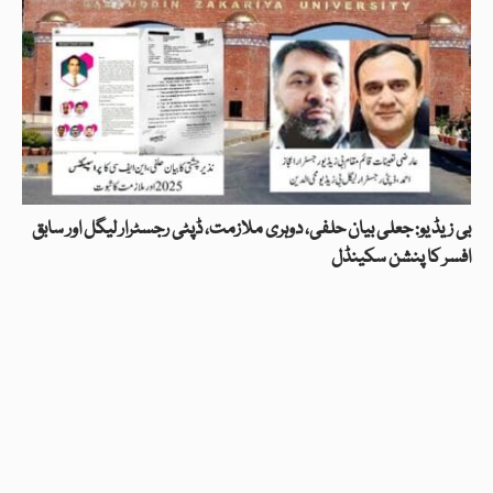
بی زیڈ یو: جعلی بیان حلفی، دوہری ملازمت، ڈپٹی رجسٹرار لیگل اور سابق
افسر کا پنشن سکینڈل