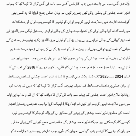
روک دی گئی ہے۔ اس بارے میں جب اکاؤنٹس آفس سے بات کی گئی تو ان کا کہنا تھا کہ ہم نے
نذیر احمد چشتی کی پنشن روکی تھی جس پر انہوں نے بیان حلفی جمع کروایا کہ وہ کسی بھی
گورنمنٹ ادارے میں ملازمت نہیں کر رہے اور ان کو لبلبے کا کینسر ہے۔ تو ان کی مشکلات
میں اضافہ نہ کیا جائے اور ان کی تنخواہ جلد جاری کی جائے تو ڈپٹی رجسٹرار لیگل محی الدین نے
تصدیق کروانے کےبجائے اور اپنے پرانے پیٹی بھائی کو نوازنے اور بہا الدین زکریا یونیورسٹی ملتان کے
خزانے کو نقصان پہنچاتے ہوئے اس بیان حلفی کو تصدیق کرانے کی بجائے از خود درست تسلیم
قرار دیتے ہوئے نذیر احمد چشتی کی پنشن جاری کروا دی۔ اس بارے میں جب عارضی اور غیر
قانونی رجسٹرار اعجاز احمد کو نذیر احمد چشتی کا وفاقی سرکاری ادارے کا 2016 کی تعیناتی کا
لیٹر، 2024 سے 2025 تک کنٹریکٹ میں توسیع کا لیٹراور نذیر احمد چشتی کے اصل دستخط
اور بیان حلفی پر مختلف دستخط کے نمونے بھیجے گئے تو ان کا کہنا تھا کہ میں نے بذات خود
ریٹائرڈ ملازم نذیر احمد چشتی کے بیٹے سے بات کی تو ان کا موقف تھا کہ ان کے والد اب این ایف
سی میں ملازمت نہیں کر رہے اور انہوں نے اپنا ریکارڈ ٹھیک کروا لیا ہے۔ عارضی رجسٹرار اعجاز
احمد کے مطابق نذیر احمد چشتی کے بیٹے کے مطابق ان کے والد کو جگر کا کینسر ہے تو وہ
کیسے کام کر سکتے ہیں جبکہ نذیر احمد چشتی کی جانب سے جمع کروائے گئے بیان حلفی
میں ان کو لبلبے کا کینسر بتایا گیا ہے۔ حیران کن طور پر جب عارضی رجسٹرار اعجاز احمد کو