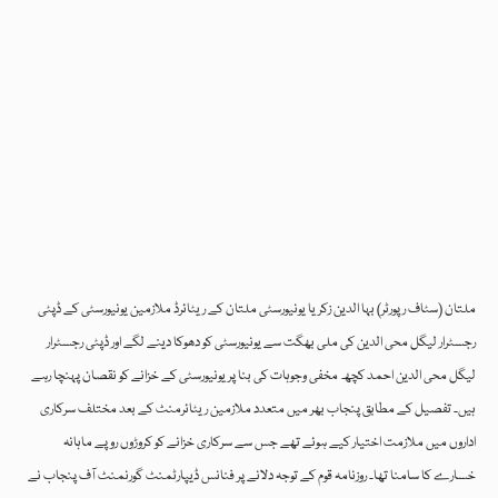
ملتان (سٹاف رپورٹر) بہا الدین زکریا یونیورسٹی ملتان کے ریٹائرڈ ملازمین یونیورسٹی کے ڈپٹی
رجسٹرار لیگل محی الدین کی ملی بھگت سے یونیورسٹی کو دھوکا دینے لگے اور ڈپٹی رجسٹرار
لیگل محی الدین احمد کچھ مخفی وجوہات کی بنا پر یونیورسٹی کے خزانے کو نقصان پہنچا رہے
ہیں۔ تفصیل کے مطابق پنجاب بھر میں متعدد ملازمین ریٹائرمنٹ کے بعد مختلف سرکاری
اداروں میں ملازمت اختیار کیے ہوئے تھے جس سے سرکاری خزانے کو کروڑوں روپے ماہانہ
خسارے کا سامنا تھا۔ روزنامہ قوم کے توجہ دلانے پر فنانس ڈیپارٹمنٹ گورنمنٹ آف پنجاب نے