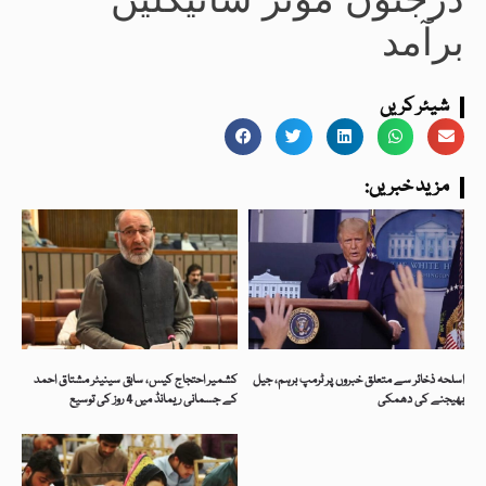
برآمد
شیئر کریں
:مزید خبریں
اسلحہ ذخائر سے متعلق خبروں پر ٹرمپ برہم، جیل
کشمیر احتجاج کیس، سابق سینیٹر مشتاق احمد
بھیجنے کی دھمکی
کے جسمانی ریمانڈ میں 4 روز کی توسیع