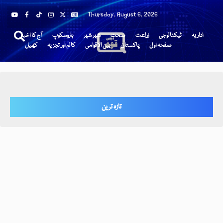
Thursday, August 6, 2026
اداریہ
ٹیکنالوجی
زراعت
صحت
شہر شہر
ہاروسکوپ
آج کا اخبار
صفحہ اول
پاکستان
بین الاقوامی
کالم اور تجزیہ
کھیل
تازہ ترین