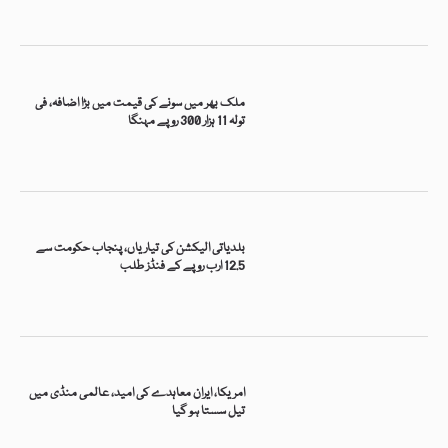
ملک بھر میں سونے کی قیمت میں بڑا اضافہ، فی
تولہ 11 ہزار 300 روپے مہنگا
بلدیاتی الیکشن کی تیاریاں، پنجاب حکومت سے
12.5 ارب روپے کے فنڈز طلب
امریکا، ایران معاہدے کی امید، عالمی منڈی میں
تیل سستا ہو گیا