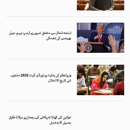
اسلحہ ذخائر سے متعلق خبروں پر ٹرمپ برہم، جیل
بھیجنے کی دھمکی
وزیراعظم کی ہدایت پر ایم ڈی کیٹ 2026 ملتوی،
نئی تاریخ کا اعلان
خواتین کے کھانا نہ پکانے کے رجحان پر مولانا طارق
جمیل کا ردعمل