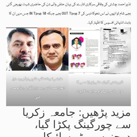
نذیر احمد چشتی کی وفاقی سرکاری ادارے کی بیان حلفی والے دن کی حاضری شیٹ بھیجی گئی
جس میں ان کا IN Time 10 بجے جبکہ OUT Time 7 بجے شام تو انہوں نے اس دھوکا دہی کی
بابت انتہائی افسوس کا اظہار کیا۔
عارضی تعینات قائم مقام بی زیڈ یو رجسٹرار
نذیر چشتی کابیان حلفی،این ایف سی کا
اعجاز احمد،ڈپٹی رجسٹرار لیگل بی زیڈ یو محی
پراسپیکٹس 2025 اور ملازمت کا ثبوت
الدین
مزید پڑھیں: جامعہ زکریا
سے چورگینگ پکڑا گیا،
درجنوں موٹر سائیکلیں