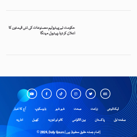
حکومت نے پیٹرولیم مصنوعات کی نئی قیمتوں کا
اعلان کر دیا، پیٹرول مہنگا
ٹیکنالوجی
زراعت
صحت
شہر شہر
ہاروسکوپ
آج کا اخبار
صفحہ اول
پاکستان
بین الاقوامی
کالم اور تجزیہ
کھیل
اداریہ
© 2024, Daily Qaum | تمام جملہ حقوق محفوظ ہیں |