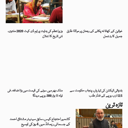
خواتین کے کھانا نہ پکانے کے رجحان پر مولانا طارق
وزیراعظم کی ہدایت پر ایم ڈی کیٹ 2026 ملتوی،
جمیل کا ردعمل
نئی تاریخ کا اعلان
بلدیاتی الیکشن کی تیاریاں، پنجاب حکومت سے
ملک بھر میں سونے کی قیمت میں بڑا اضافہ، فی
12.5 ارب روپے کے فنڈز طلب
تولہ 11 ہزار 300 روپے مہنگا
تازہ ترین
کشمیر احتجاج کیس، سابق سینیٹر مشتاق احمد
کے جسمانی ریمانڈ میں 4 روز کی توسیع