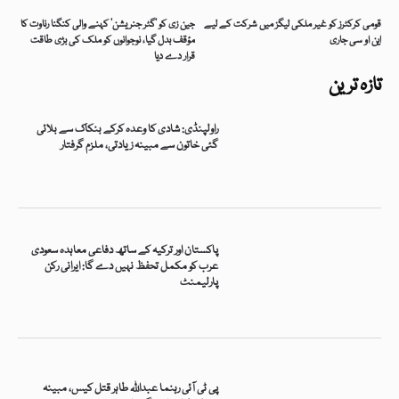
قومی کرکٹرز کو غیر ملکی لیگز میں شرکت کے لیے
جین زی کو ’گٹر جنریشن‘ کہنے والی کنگنا رناوت کا
این او سی جاری
مؤقف بدل گیا، نوجوانوں کو ملک کی بڑی طاقت
قرار دے دیا
تازہ ترین
راولپنڈی: شادی کا وعدہ کرکے بنکاک سے بلائی
گئی خاتون سے مبینہ زیادتی، ملزم گرفتار
پاکستان اور ترکیہ کے ساتھ دفاعی معاہدہ سعودی
عرب کو مکمل تحفظ نہیں دے گا: ایرانی رکن
پارلیمنٹ
پی ٹی آئی رہنما عبداللہ طاہر قتل کیس، مبینہ