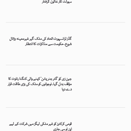
سہولت کار خاتون گرفتار
گڈز ٹرانسپورٹ اتحاد کی ملک گیر غیرمعینہ ہڑتال
شروع، حکومت سے مذاکرات کا انتظار
جین زی کو ’گٹر جنریشن‘ کہنے والی کنگنا رناوت کا
مؤقف بدل گیا، نوجوانوں کو ملک کی بڑی طاقت قرار
دے دیا
قومی کرکٹرز کو غیر ملکی لیگز میں شرکت کے لیے
این او سی جاری