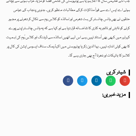
جب نئے تعلیمی سال کا آغاز ہو رہا ہے یونیورسٹی کی علمی فضا کو مزید خراب ہونے سے بچاتے
ہوئے اے ایس اے سے فوراً مذاکرات کرکے مطالبات منظور کریں۔ جنوبی پنجاب کے عوامی
حلقوں نے بھی وائس چانسلر کی ہٹ دھرمی اور اساتذہ کو کلاس روم سے نکال کر دھرنے پر مجبور
کرنے کو نااہلی اور ناتجربہ کاری کا شاخسانہ قرار دیا ہے اور کہا ہے کہ یہ وائس چانسلر اپنے پورے
کیرئیر میں کبھی بھی اُستاد نہیں رہے اس لیے انھیں اساتذہ سے ڈیلنگ اور کلاس رُوم کی اہمیت
کا بھی کوئی اندازہ نہیں۔ بہا الدین زکریا یونیورسٹی میں اکیڈیمک سٹاف ایسوسی ایشن کی کال پر
کلاسز کا بائیکاٹ اور دھرنا آج بھی جاری رہے گا۔
شیئر کریں
:مزید خبریں