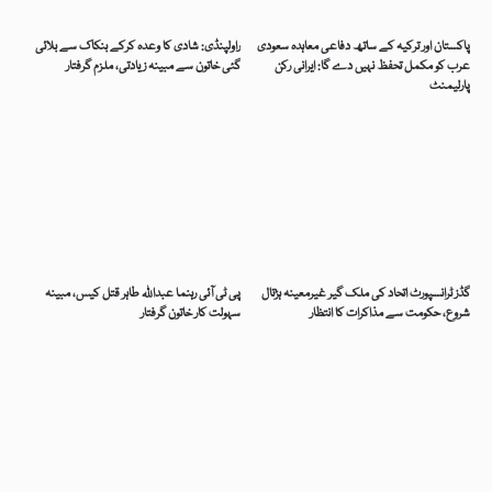
پاکستان اور ترکیہ کے ساتھ دفاعی معاہدہ سعودی
راولپنڈی: شادی کا وعدہ کرکے بنکاک سے بلائی
عرب کو مکمل تحفظ نہیں دے گا: ایرانی رکن
گئی خاتون سے مبینہ زیادتی، ملزم گرفتار
پارلیمنٹ
گڈز ٹرانسپورٹ اتحاد کی ملک گیر غیرمعینہ ہڑتال
پی ٹی آئی رہنما عبداللہ طاہر قتل کیس، مبینہ
شروع، حکومت سے مذاکرات کا انتظار
سہولت کار خاتون گرفتار