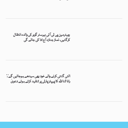
چیئرمین پی ٹی آئی بیرسٹر گوہر کی والدہ انتقال
کرگئیں، نماز جنازہ آج ادا کی جائے گی
’الٹی گنتی کرنے والے خود بھی سیدھے ہوجائیں گے‘،
رانا ثنا اللہ کا پیپلز پارٹی پر تنقید کرتے ہوئے دعویٰ