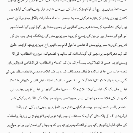
اگلے سلیکشن بورڈ کے نوٹی فکیشن کے حصول، سینڈیکیٹ کے اگلے اجلاس کی تاریخ، برسوں
سے منتظر بیٹھے پی ایچ ڈی لیکچررز کی ترقی کے لیے نئے اشتہار، ترقی پانے والوں کے آرڈرز میں
کنٹری بیوٹری پنشن کی شق ختم کرنے سمیت ہمارے تمام مطالبات بالکل جائز اور قابلِ عمل
ہیں لیکن انتظامیہ کی ہٹ دھرمی ہے کہ انھوں نے ہمیں سننا بھی گوارا نہیں کیا۔ اساتذہ جو
اس قوم کے معمار ہیں اور جن کی ریسرچ کی وجہ سے یونیورسٹی کی رینکنگ بنتی ہے، جن کی
تدریس کی وجہ سے یونیورسٹی کا علمی ماحول قائم ہے، انھیں آج زمین پر بیٹھ کر اپنے حقوق
کے لیے دھرنا دینے پر مجبور کیا گیا۔ اساتذہ کے ساتھ یہ تضحیک آمیز رویہ انتظامیہ کی انا
پرستی اور بے حسی کا کھلا ثبوت ہے۔ آج کے دن کے اختتام پر انتظامیہ کی انتقامی کارروائیوں اور
شعبہ جات میں جا کر اساتذہ کو ڈرانے دھمکانے کے رویے کے خلاف مذمتی قرارداد منظور بھی کی
گئی، عہدیداران کا کہنا تھا کہ اگر کسی ایک بھی استاد کے خلاف کوئی تادیبی کارروائی یا شوکاز
نوٹس جاری کیا گیا تو اسے کھلا اعلانِ جنگ سمجھا جائے گا، اور اس نوٹس کو پوری یونیورسٹی
کمیونٹی کے خلاف سمجھا جائے۔ ایسی صورت میں ہم ایڈمن بلاک کی تالا بندی کرکے کسی
انتظامی افسر بشمول وائس چانسلر کو اپنے دفتر میں داخل نہیں ہونے دیں گے۔ دریں اثنا
فیڈریشن آف آل پاکستان اکیڈیمک سٹاف ایسوسی ایشنز اور ایمپلائز یونینز نے بی زیڈ یو اساتذہ
کے ساتھ اظہارِ یکجہتی کیا ہے اور انتظامیہ پر زور دیا ہے کہ وہ ہوش کے ناخن لیں اور اس موقع پر