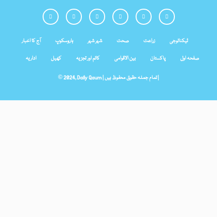
ٹیکنالوجی
زراعت
صحت
شہر شہر
ہاروسکوپ
آج کا اخبار
صفحہ اول
پاکستان
بین الاقوامی
کالم اور تجزیہ
کھیل
اداریہ
© 2024, Daily Qaum | تمام جملہ حقوق محفوظ ہیں |