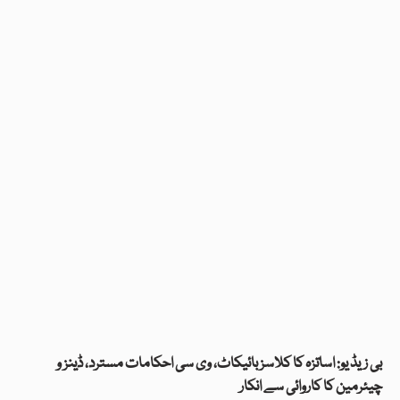
بی زیڈ یو: اساتزہ کا کلاسز بائیکاٹ، وی سی احکامات مسترد، ڈینز و
چیئرمین کا کاروائی سے انکار