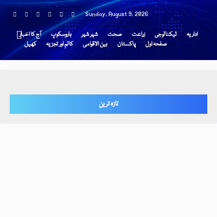
Sunday, August 9, 2026
اداریہ
ٹیکنالوجی
زراعت
صحت
شہر شہر
ہاروسکوپ
آج کا اخبار
صفحہ اول
پاکستان
بین الاقوامی
کالم اور تجزیہ
کھیل
تازہ ترین