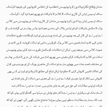
ملتان (وقائع نگار) بہاالدین زکریا یونیورسٹی انتظامیہ کی انتقامی کارروائیوں کے باوجود اکیڈمک
سٹاف ایسوسی ایشن کی کال پر اساتذہ کا کلاسز کا بائیکاٹ اور بھرپور دھرنا دیا گیا ۔ اکیڈمک
سٹاف ایسوسی ایشن بہا الدین زکریا یونیورسٹی ملتان کی کال پر اساتذہ نے یونیورسٹی میں کلاس
ورک کا مکمل بائیکاٹ کیا اور ایڈمن بلاک کے سامنے دھرنا دیا۔ وائس چانسلر نے گزشتہ شب کو
اے ایس اے کی کال کے بعد یونیورسٹی کے تمام چیئرمینوں اور ڈینز کو باقاعدہ طور پر احکامات
جاری کیے کہ وہ تمام شعبوں میں کلاس ورک کو یقینی بنائیں اور اساتذہ کو پابند کریں کہ وہ ہر
صورت کلاس میں موجود رہیں۔ لیکن ان احکامات کو مکمل طور پر مسترد کرتے ہوئے یونیورسٹی
اساتذہ نے کلاسز کا بائیکاٹ کرکے دھرنے میں بھرپور انداز میں شرکت کی۔ دریں اثنا وائس چانسلر
نے مختلف شعبہ جات میں چھاپے مارے اور اساتذہ کی حاضری چیک کی اور چیئرمینوں کو ان
کے خلاف تادیبی کارروائی کرنے کا حکم دیا لیکن ذرائع کے مطابق ڈائریکٹرز اور ڈینز نے کسی بھی
کارروائی سے انکار کر دیا۔ دوسری طرف اے ایس اے کے دھرنے میں اساتذہ کی بڑی تعداد نے
شرکت اور اپنے مطالبات کے حق میں نعرے بازی جاری رہی۔ صدر اے ایس اے ڈاکٹر عبد
الستار ملک اور سیکرٹری اے ایس اے ڈاکٹر خاور نوازش نے میڈیا سے گفتگو کرتے ہوئے کہا کہ
جب تک ہمارے مطالبات منظور نہیں ہوتے ہم اپنا احتجاج جاری رکھیں گے۔ انھوں نے کہا کہ