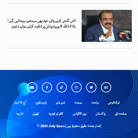
’الٹی گنتی کرنے والے خود بھی سیدھے ہوجائیں گے‘،
رانا ثنا اللہ کا پیپلز پارٹی پر تنقید کرتے ہوئے دعویٰ
ٹیکنالوجی
زراعت
صحت
شہر شہر
ہاروسکوپ
آج کا اخبار
صفحہ اول
پاکستان
بین الاقوامی
کالم اور تجزیہ
کھیل
اداریہ
© 2024, Daily Qaum | تمام جملہ حقوق محفوظ ہیں |