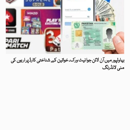
بہاولپور میں آن لائن جوا نیٹ ورک، خواتین کے شناختی کارڈ پر اربوں کی
منی لانڈرنگ