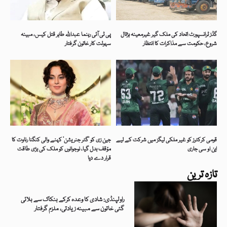
گڈز ٹرانسپورٹ اتحاد کی ملک گیر غیرمعینہ ہڑتال
پی ٹی آئی رہنما عبداللہ طاہر قتل کیس، مبینہ
شروع، حکومت سے مذاکرات کا انتظار
سہولت کار خاتون گرفتار
قومی کرکٹرز کو غیر ملکی لیگز میں شرکت کے لیے
جین زی کو ’گٹر جنریشن‘ کہنے والی کنگنا رناوت کا
این او سی جاری
مؤقف بدل گیا، نوجوانوں کو ملک کی بڑی طاقت
قرار دے دیا
تازہ ترین
راولپنڈی: شادی کا وعدہ کرکے بنکاک سے بلائی
گئی خاتون سے مبینہ زیادتی، ملزم گرفتار