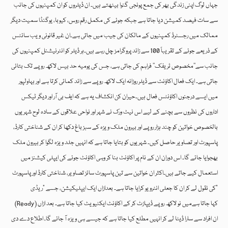
جہاں لوگ اپنی زندگی بھر کی جمع پونجی گنوا بیٹھتے ہیں۔ ان ڈیلروں کو ان کمپنیوں کی جانب
سے سات فیصد کمیشن دیا جاتا ہے جبکہ جوئے کی مکمل رقم روس، کیوبا، یوگنڈا سمیت دیگر
ممالک میں رجسٹرڈ کمپنیوں کے مالکان کی جیب میں جاتی ہے۔ان غیر قانونی ویب سائٹس
کے ذریعے جوئے کے تقریباً 100 سے زائد پروگرامز چل رہے ہیں۔ہر ڈیلر کو انٹرنیشنل کمپنیوں کی
جانب سے’’مخصوص ٹریفک‘‘ فراہم کی جاتی ہے، جس کی یومیہ حد بیس لاکھ روپے تک بتائی
جاتی ہے۔ ایک فعال اکاؤنٹ سے ڈیلر روزانہ ایک لاکھ روپے سے زائد کمائی کرتا ہے اور بہاولپور
میں ایسے درجنوں اکاؤنٹس فعال ہیں۔حیران کن انکشاف یہ ہے کہ ایف بی آر اور دیگر ٹیکس
اداروں کی نظروں سے بچنے کے لیے اس نیٹ ورک نے شہر اور نواحی علاقوں کے سادہ لوح شہریوں
بالخصوص خواتین کو چند ہزار روپے اور بیرون ملک ویزہ کے سبز باغ دکھا کر ان کے شناختی کارڈ،
پاسپورٹ اور تصاویر حاصل کیں۔ شہریوں کو بتایا جاتا ہے کہ انہیں جلد ویزہ لگوا کر بیرون ملک
بھجوایا جائے گا۔ اس دوران ان کے نام پر اکاؤنٹ بنا کر وہی اکاؤنٹ جوئے کی ایپلی کیشنز میں
استعمال کیے جاتے ہیں۔اکثر ان خواتین سے تین پاسپورٹ سائز تصاویر، شناختی کارڈ اور پاسپورٹ
کی نقول لے کر ان کا جعلی انٹرویو کرایا جاتا ہے۔ بعدازاں ایک ایپلیکیشن، جسے “ریڈی”
(Ready) کہا جاتا ہےمیں نو لاکھ روپے ڈیپازٹ کر کے اکاؤنٹ ایکٹیویٹ کیا جاتا ہے۔ بعد ازاں
ان افراد سے سارا ڈیٹا لے کر انہیں مطلع کیا جاتا ہے کہ جیسے ہی ویزہ آ جائے گا، اطلاع دے دی