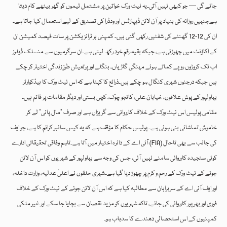
جائے گی — جو کبھی نہیں آتی۔یہ نیٹ ورک خواتین پر مشتمل ٹیموں کو گھر بیٹھے کام دیتا
ہےجنہیں روزانہ کی بنیاد پر آن لائن ڈیپازٹس اور ودڈرا کی تصدیق کے لیے استعمال کیا جاتا ہے۔
ان کی 12-12 گھنٹے کی شفٹیں رکھی گئی ہیں۔ کمپنی ہر ٹرانزیکشن پر سات فیصد کمیشن ان
کے اکاؤنٹ میں چھوڑتی ہے، جبکہ بقیہ رقم خود رکھ لیتی ہے۔ان سرگرمیوں سے منسلک ڈیلرز
اب تک کروڑوں روپے کماتے ہوئے مہنگی گاڑیاں، بنگلے اور پرتعیش طرزِ زندگی اختیار کر چکے
ہیں جبکہ درجنوں شہری کنگال ہو چکے ہیں۔ذرائع کا کہنا ہے کہ اس نیٹ ورک کا ہیڈکوارٹر
بہاولپور کے پوش علاقوں، خیابان علی، کانجو چوک، کچی بستی اور دیگر مقامات پر قائم ہیں۔
مقامی پولیس اس نیٹ ورک کے خلاف کارروائی سے گریزاں ہے اور صرف “مال پانی” لے کر
خاموش تماشائی بنی ہوئی ہے۔ پولیس حکام کا مؤقف ہے کہ یہ کیس سائبر کرائم کا ہے، جو ایف
آئی اے کے دائرہ اختیار میں آتا ہے۔تاہم وفاقی تحقیقاتی ادارے (FIA) کی جانب سے بھی تاحال
کوئی سنجیدہ کارروائی سامنے نہیں آئی، جس کی وجہ سے بہاولپور کے شہریوں کو اس آن لائن
جوئے کے نیٹ ورک کے رحم و کرم پر چھوڑ دیا گیا ہے۔شہری حلقوں نے اعلیٰ عدلیہ، وزارت داخلہ،
اور ایف آئی اے کے سربراہان سے مطالبہ کیا ہے کہ اس آن لائن جوئے کے نیٹ ورک کے خلاف
فوری اور بھرپور کارروائی کی جائے، تاکہ شہریوں کو مزید نقصان سے بچایا جا سکے اور غیر ملکی
کمپنیوں کے اس استحصالی دھندے کا سدباب ہو۔