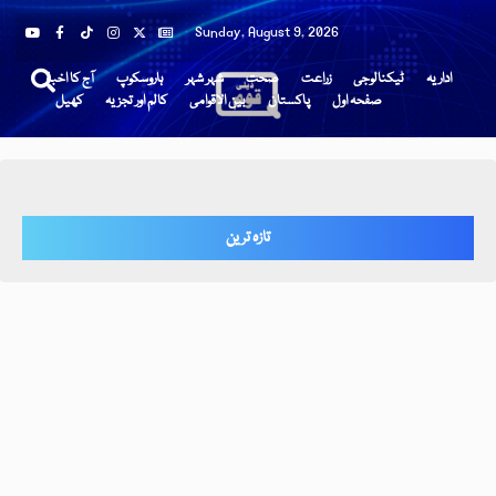
Sunday, August 9, 2026
اداریہ
ٹیکنالوجی
زراعت
صحت
شہر شہر
ہاروسکوپ
آج کا اخبار
صفحہ اول
پاکستان
بین الاقوامی
کالم اور تجزیہ
کھیل
تازہ ترین