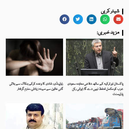
شیئر کریں
:مزید خبریں
پاکستان اور ترکیہ کے ساتھ دفاعی معاہدہ سعودی
راولپنڈی: شادی کا وعدہ کرکے بنکاک سے بلائی
عرب کو مکمل تحفظ نہیں دے گا: ایرانی رکن
گئی خاتون سے مبینہ زیادتی، ملزم گرفتار
پارلیمنٹ