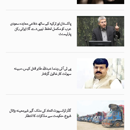
پاکستان اور ترکیہ کے ساتھ دفاعی معاہدہ سعودی
عرب کو مکمل تحفظ نہیں دے گا: ایرانی رکن
پارلیمنٹ
پی ٹی آئی رہنما عبداللہ طاہر قتل کیس، مبینہ
سہولت کار خاتون گرفتار
گڈز ٹرانسپورٹ اتحاد کی ملک گیر غیرمعینہ ہڑتال
شروع، حکومت سے مذاکرات کا انتظار