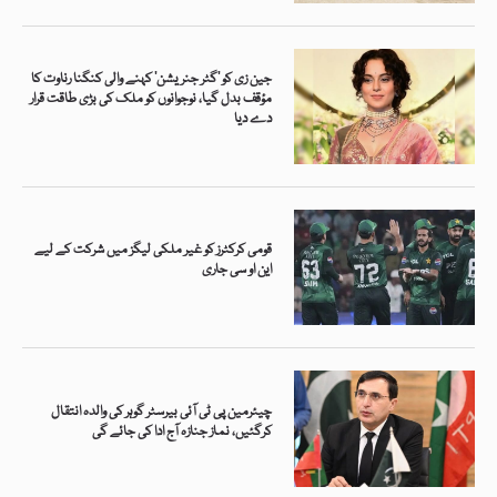
جین زی کو ’گٹر جنریشن‘ کہنے والی کنگنا رناوت کا
مؤقف بدل گیا، نوجوانوں کو ملک کی بڑی طاقت قرار
دے دیا
قومی کرکٹرز کو غیر ملکی لیگز میں شرکت کے لیے
این او سی جاری
چیئرمین پی ٹی آئی بیرسٹر گوہر کی والدہ انتقال
کرگئیں، نماز جنازہ آج ادا کی جائے گی