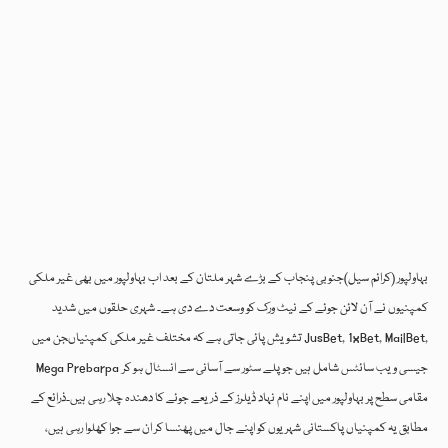
بہاولپور (کرائم سیل)جنوبی پنجاب کے بڑے شہر ملتان کے بعد اب بہاولپور میں بھی غیر ملکی
کمپنیوں نے آن لائن جوئے کے نیٹ ورک کو وسعت دے دی ہے۔ شہری حلقوں میں شدید
تشویش پائی جاتی ہے کہ مختلف غیر ملکی کمپنیاںجن میں JusBet, 1xBet, MailBet,
Mega Prebarpa جیسی ویب سائٹس شامل ہیں جو پلے سٹور سے آسانی سے انسٹال ہو کر
مقامی سطح پر بہاولپور میں اپنے نام نہاد ڈیلرز کے ذریعے جوئے کا دھندہ چلا رہی ہیں۔ذرائع کے
مطابق یہ کمپنیاں پاکستانی شہریوں کو اپنے جال میں پھنسا کر ان سے جوا کھلوا رہی ہیں،