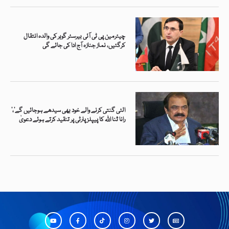
چیئرمین پی ٹی آئی بیرسٹر گوہر کی والدہ انتقال
کرگئیں، نماز جنازہ آج ادا کی جائے گی
’الٹی گنتی کرنے والے خود بھی سیدھے ہوجائیں گے‘،
رانا ثنا اللہ کا پیپلز پارٹی پر تنقید کرتے ہوئے دعویٰ