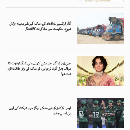
گڈز ٹرانسپورٹ اتحاد کی ملک گیر غیرمعینہ ہڑتال
شروع، حکومت سے مذاکرات کا انتظار
جین زی کو ’گٹر جنریشن‘ کہنے والی کنگنا رناوت کا
مؤقف بدل گیا، نوجوانوں کو ملک کی بڑی طاقت قرار
دے دیا
قومی کرکٹرز کو غیر ملکی لیگز میں شرکت کے لیے
این او سی جاری