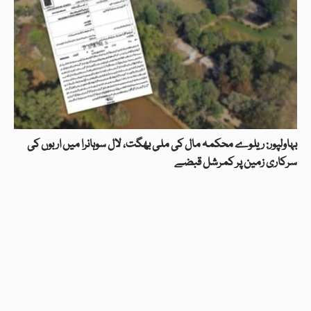
بہاولپور: ریلوے محکمہ مال کی ملی بھگت، لال سوہانرا میں اربوں کی
سرکاری زمین پر کمرشل قبضے