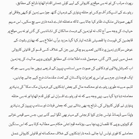
رپورٹ مرتب کی اور نہ ہی موقع پر کارروائی کے لیے کوئی عملی اقدام اٹھایا۔ذرائع کے مطابق،
ریلوے کے انسپکٹر آف ورکس اور حلقہ پٹواری کے درمیان گٹھ جوڑ سے زمین کو کبھی وفاقی اور
کبھی صوبائی ملکیت ظاہر کیا جاتا ہے، تاکہ متعلقہ ادارے ذمہ داری سے بچ سکیں۔ اس مبہم
حیثیت کی وجہ سے آج تک نہ تو زمین کے درست مالکان کی نشاندہی کی گئی اور نہ ہی موقع پر
قابضین کی فہرست یا تفصیلی نقشہ تیار کیا گیا۔مزید برآں، اطلاع ہے کہ بھاری رشوت کے
عوض سرکاری زمین پر دکانیں تعمیر ہو چکی ہیں جن کے خلاف کسی قسم کی قانونی کارروائی
عمل میں نہیں لائی گئی۔ موصول شدہ اطلاعات کے مطابق کروڑوں روپے مالیت کی یہ زمین
اب کمرشل پلاٹوں اور دکانوں کی صورت میں اسٹامپ پیپرز کے ذریعے بیچی جا رہی ہے، جو کہ
ایک فوجداری جرم ہے اور اس پر تعزیراتِ پاکستان کے تحت مقدمات درج کیے جانے چاہئیں۔
تاہم، مبینہ طور پر ریلوے اور محکمہ مال کے بعض اہلکاروں کے درمیان مک مکا” کی بنیاد پر
معاملہ دبا دیا گیا ہے۔ یہی وجہ ہے کہ نہ تو ریلوے افسران نے کوئی قدم اٹھایا اور نہ ہی حلقہ
پٹواری نے کوئی کارروائی کی۔ ذرائع یہ بھی بتاتے ہیں کہ جعلی فردات اور سٹامپ پیپرز کی بنیاد پر
واپڈا سے ڈیمانڈ نوٹس جاری کروا کر بجلی کے میٹر بھی لگوا لیے گئے ہیں، جس سے قومی خزانے
کو کروڑوں روپے کا نقصان پہنچا ہے۔ روزنامہ قوم اعلیٰ حکام سے مطالبہ کرتا ہے کہ اس سنگین
معاملے کا فوری نوٹس لیا جائے، ذمہ دار اہلکاروں کے خلاف محکمانہ اور قانونی کارروائی عمل