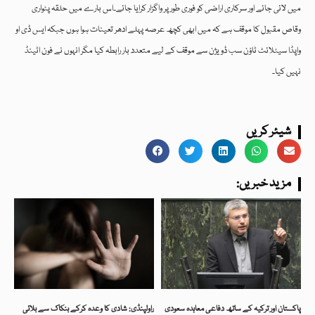
میں لائی جائے اور سرکاری اراضی کو فوری طور پر واگزار کرایا جائے۔اس بارے میں حلقہ پٹواری
وقاص مقبول کا موقف ہے کہ میں ابھی کچھ عرصہ پہلے ادھر تعینات ہوا ہوں جبکہ ایس ڈی او
واپڈا سیٹلائٹ ٹاؤن سب ڈویژن سے موقف کے لیے متعدد بار رابطہ کیا مگر انہوں نے فون اٹینڈ
نہیں کیا۔
شیئر کریں
:مزید خبریں
پاکستان اور ترکیہ کے ساتھ دفاعی معاہدہ سعودی
راولپنڈی: شادی کا وعدہ کرکے بنکاک سے بلائی