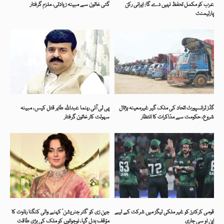
عرب کو مکمل تحفظ نہیں دے گا: ایرانی رکن
گئی خاتون سے مبینہ زیادتی، ملزم گرفتار
پارلیمنٹ
گڈز ٹرانسپورٹ اتحاد کی ملک گیر غیرمعینہ ہڑتال
پی ٹی آئی رہنما عبداللہ طاہر قتل کیس، مبینہ
شروع، حکومت سے مذاکرات کا انتظار
سہولت کار خاتون گرفتار
قومی کرکٹرز کو غیر ملکی لیگز میں شرکت کے لیے
جین زی کو ’گٹر جنریشن‘ کہنے والی کنگنا رناوت کا
این او سی جاری
مؤقف بدل گیا، نوجوانوں کو ملک کی بڑی طاقت