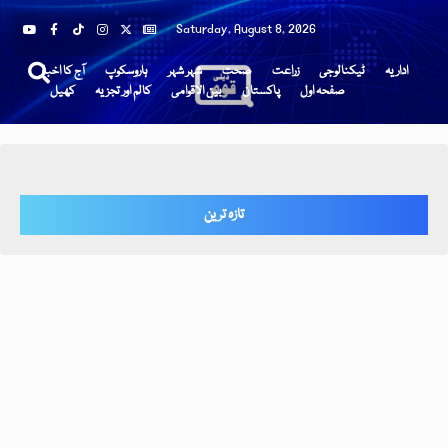
Saturday, August 8, 2026
اداریہ
ٹیکنالوجی
زراعت
صحت
شہر شہر
ہاروسکوپ
آج کا اخبار
صفحہ اول
پاکستان
بین الاقوامی
کالم اور تجزیہ
کھیل
تازہ ترین