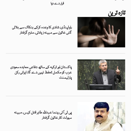
قرار دے دیا
تازہ ترین
راولپنڈی: شادی کا وعدہ کرکے بنکاک سے بلائی
گئی خاتون سے مبینہ زیادتی، ملزم گرفتار
پاکستان اور ترکیہ کے ساتھ دفاعی معاہدہ سعودی
عرب کو مکمل تحفظ نہیں دے گا: ایرانی رکن
پارلیمنٹ
پی ٹی آئی رہنما عبداللہ طاہر قتل کیس، مبینہ
سہولت کار خاتون گرفتار