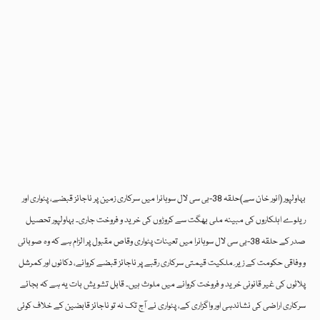
بہاولپور (انور خان سے)حلقہ 38-بی سی لال سوہانرا میں سرکاری زمین پر ناجائز قبضے، پٹواری اور
ریلوے اہلکاروں کی مبینہ ملی بھگت سے کروڑوں کی خرید و فروخت جاری۔ بہاولپور تحصیل
صدر کے حلقہ 38-بی سی لال سوہانرا میں تعینات پٹواری وقاص مقبول پر الزام ہے کہ وہ صوبائی
و وفاقی حکومت کے زیر ِ ملکیت قیمتی سرکاری رقبے پر ناجائز قبضے کروانے، دکانوں اور کمرشل
پلاٹوں کی غیر قانونی خرید و فروخت کروانے میں ملوث ہیں۔ قابل تشویش بات یہ ہے کہ بجائے
سرکاری اراضی کی نشاندہی اور واگزاری کے، پٹواری نے آج تک نہ تو ناجائز قابضین کے خلاف کوئی